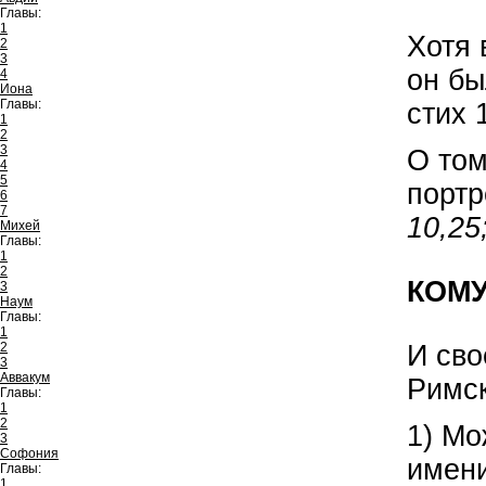
Главы:
1
Хотя 
2
3
он бы
4
Иона
Главы:
стих 
1
2
3
О том
4
5
портр
6
7
10,25
Михей
Главы:
1
2
КОМУ
3
Наум
Главы:
1
И сво
2
3
Аввакум
Римск
Главы:
1
2
1) Мо
3
Софония
имени
Главы:
1