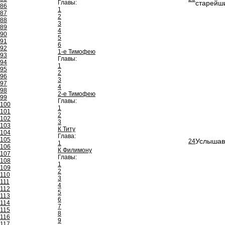
Главы:
старейш
86
1
87
2
88
3
89
4
90
5
91
6
92
1-е Тимофею
93
Главы:
94
1
95
2
96
3
97
4
98
2-е Тимофею
99
Главы:
100
1
101
2
102
3
103
К Титу
104
Глава:
105
Услышав 
24
1
106
К Филимону
107
Главы:
108
1
109
2
110
3
111
4
112
5
113
6
114
7
115
8
116
9
117