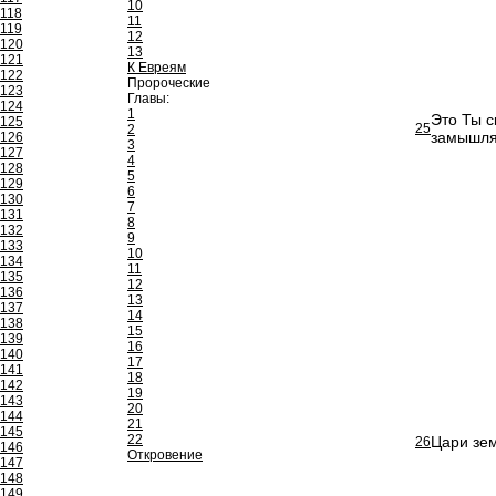
10
118
11
119
12
120
13
121
К Евреям
122
Пророческие
123
Главы:
124
1
Это Ты с
125
25
2
замышля
126
3
127
4
128
5
129
6
130
7
131
8
132
9
133
10
134
11
135
12
136
13
137
14
138
15
139
16
140
17
141
18
142
19
143
20
144
21
145
22
Цари зем
26
146
Откровение
147
148
149