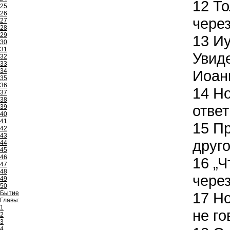
12
То
25
26
чере
27
28
29
13
Иу
30
31
Увиде
32
33
34
Иоан
35
36
14
Но
37
38
ответ
39
40
41
15
Пр
42
43
друго
44
45
46
16
„Ч
47
48
через
49
50
Бытие
17
Но
Главы:
1
не го
2
3
4