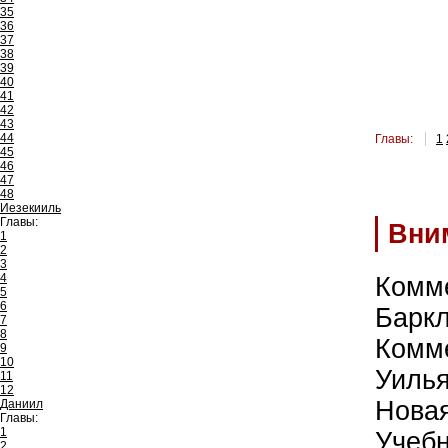
35
36
37
38
39
40
41
42
43
44
Главы:
1
45
46
47
48
Иезекииль
Главы:
Вни
1
2
3
4
Комм
5
6
Барк
7
8
Комм
9
10
Уиль
11
12
Нова
Даниил
Главы:
1
Учеб
2