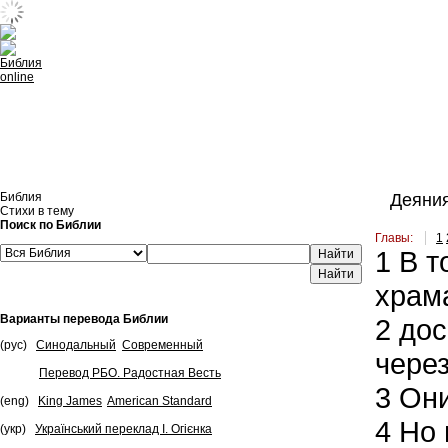
Встроить эту Библию на свой сайт
Библия
Деяния
Стихи в тему
Поиск по Библии
Главы:
1
1
В т
Найти
храм
Варианты перевода Библии
2
дос
(рус)
Синодальный
Современный
через
Перевод РБО. Радостная Весть
3
Они
(eng)
King James
American Standard
4
Но 
(укр)
Український переклад І. Огієнка