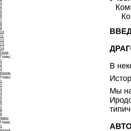
3
Ком
4
5
Ко
6
7
8
9
ВВЕД
10
11
12
13
ДРАГ
14
Осия
Главы:
1
В нек
2
3
Иоиль
Истор
Главы:
1
2
Мы на
3
4
Иродо
5
6
7
типич
8
9
Амос
Глава:
АВТО
1
Авдий