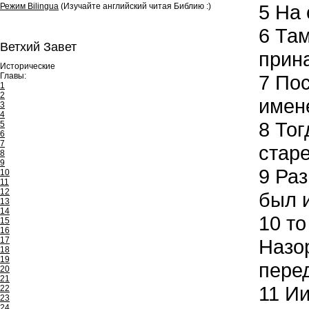
5
На 
Режим Bilingua
(Изучайте английский читая Библию :)
6
Там
Ветхий Завет
прин
Исторические
Главы:
7
Пос
1
2
имен
3
4
8
Тог
5
6
7
стар
8
9
9
Раз
10
11
12
был 
13
14
10
то
15
16
17
Назор
18
19
пере
20
21
11
Ии
22
23
24