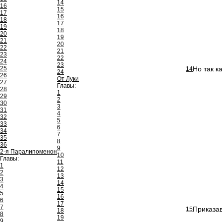
14
16
15
17
16
18
17
19
18
20
19
21
20
22
21
23
22
24
23
25
Но так к
14
24
26
От Луки
27
Главы:
28
1
29
2
30
3
31
4
32
5
33
6
34
7
35
8
36
9
2-я Паралипоменон
10
Главы:
11
1
12
2
13
3
14
4
15
5
16
6
17
7
Приказав
15
18
8
19
9