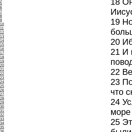
18
Он
5
6
Иису
7
8
19
Но
9
10
11
боль
12
13
20
Иб
14
15
16
21
И 
17
18
повод
19
20
22
Ве
21
22
23
23
По
24
25
что 
26
27
28
24
Ус
29
30
море 
31
32
33
25
Эт
34
35
были
36