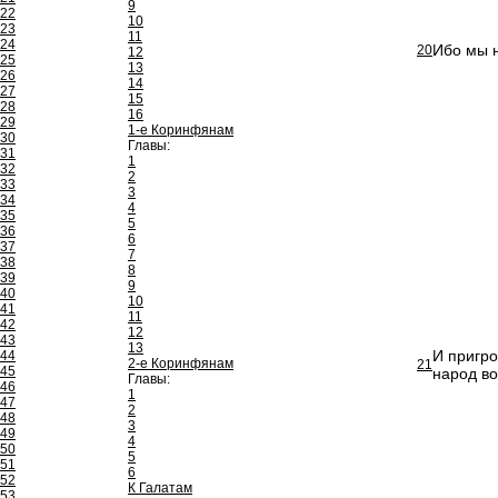
9
22
10
23
11
24
Ибо мы н
20
12
25
13
26
14
27
15
28
16
29
1-е Коринфянам
30
Главы:
31
1
32
2
33
3
34
4
35
5
36
6
37
7
38
8
39
9
40
10
41
11
42
12
43
13
И пригро
44
2-е Коринфянам
21
45
народ во
Главы:
46
1
47
2
48
3
49
4
50
5
51
6
52
К Галатам
53