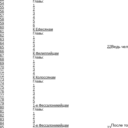
Главы:
54
1
55
2
56
3
57
4
58
5
59
6
60
К Ефесянам
61
Главы:
62
1
63
2
64
3
Ведь чел
22
65
4
66
К Филиппийцам
67
Главы:
68
1
69
2
70
3
71
4
72
К Колоссянам
73
Главы:
74
1
75
2
76
3
77
4
78
5
79
1-е Фессалоникийцам
80
Главы:
81
1
82
2
83
3
84
После то
2-е Фессалоникийцам
85
23