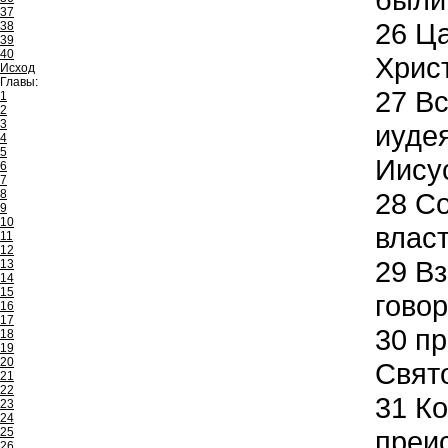
37
26
Ца
38
39
40
Христ
Исход
Главы:
27
Вс
1
2
3
иуде
4
5
Иисус
6
7
8
28
Со
9
10
власт
11
12
29
Вз
13
14
15
говор
16
17
30
пр
18
19
20
Свято
21
22
31
Ко
23
24
25
преи
26