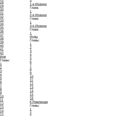
5
28
1-е Иоанна
29
Глава:
30
1
31
2-е Иоанна
32
Глава:
33
1
34
3-е Иоанна
35
Глава:
36
1
37
Иуды
38
Главы:
39
1
40
2
41
3
42
4
Иов
5
Главы:
6
1
7
2
8
3
9
4
10
5
11
6
12
7
13
8
14
9
15
10
16
11
К Римлянам
12
Главы:
13
1
14
2
15