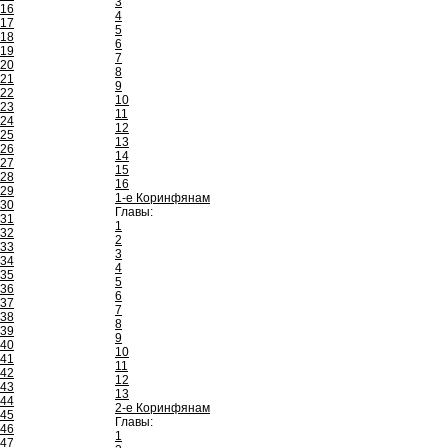
3
16
4
17
5
18
6
19
7
20
8
21
9
22
10
23
11
24
12
25
13
26
14
27
15
28
16
29
1-е Коринфянам
30
Главы:
31
1
32
2
33
3
34
4
35
5
36
6
37
7
38
8
39
9
40
10
41
11
42
12
43
13
44
2-е Коринфянам
45
Главы:
46
1
47