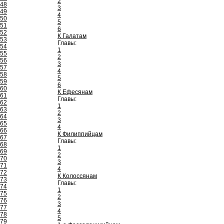
2
48
3
49
4
50
5
51
6
52
К Галатам
53
Главы:
54
1
55
2
56
3
57
4
58
5
59
6
60
К Ефесянам
61
Главы:
62
1
63
2
64
3
65
4
66
К Филиппийцам
67
Главы:
68
1
69
2
70
3
71
4
72
К Колоссянам
73
Главы:
74
1
75
2
76
3
77
4
78
5
79