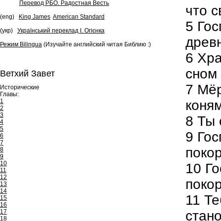
Перевод РБО. Радостная Весть
что с
(eng)
King James
American Standard
5
Гос
(укр)
Український переклад І. Огієнка
древ
Режим Bilingua
(Изучайте английский читая Библию :)
6
Хра
сном 
Ветхий Завет
7
Мёр
Исторические
Главы:
1
коня
2
3
8
Ты с
4
5
9
Госп
6
7
покор
8
9
10
10
Го
11
12
покор
13
14
11
Те
15
16
17
стано
18