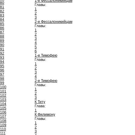
1-е Фессалоникийцам
80
Главы:
81
1
82
2
83
3
84
2-е Фессалоникийцам
85
Главы:
86
1
87
2
88
3
89
4
90
5
91
6
92
1-е Тимофею
93
Главы:
94
1
95
2
96
3
97
4
98
2-е Тимофею
99
Главы:
100
1
101
2
102
3
103
К Титу
104
Глава:
105
1
106
К Филимону
107
Главы:
108
1
109
2
110
3
111