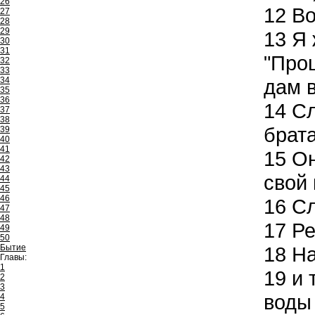
26
12
Во
27
28
29
13
Я 
30
31
"Прош
32
33
34
дам в
35
36
14
Сл
37
38
брата
39
40
41
15
Он
42
43
свой
44
45
46
16
Сл
47
48
17
Ре
49
50
Бытие
18
На
Главы:
1
19
и 
2
3
воды
4
5