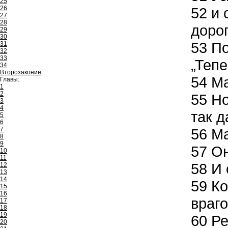
25
26
52
и 
27
28
дорог
29
30
53
По
31
32
33
„Тепе
34
Второзаконие
54
Ма
Главы:
1
2
55
Но
3
4
так д
5
6
7
56
Ма
8
9
57
Он
10
11
58
И 
12
13
14
59
Ко
15
16
враго
17
18
19
60
Ре
20