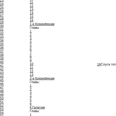
23
11
24
12
25
13
26
14
27
15
28
16
29
1-е Коринфянам
30
Главы:
31
1
32
2
33
3
34
4
35
5
36
6
37
7
38
8
39
9
40
10
16
Слуга тот
41
11
42
12
43
13
44
2-е Коринфянам
45
Главы:
46
1
47
2
48
3
49
4
50
5
51
6
52
К Галатам
53
Главы:
54
1