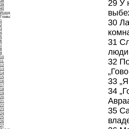
29
У 
38
39
40
выбеж
Исход
Главы:
30
Ла
1
2
3
комна
4
5
31
Сл
6
7
8
люди
9
10
32
По
11
12
„Гово
13
14
15
33
„Я
16
17
34
„Г
18
19
20
Авраа
21
22
35
Са
23
24
25
владе
26
27