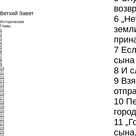
возв
Ветхий Завет
6
„Нет
Исторические
Главы:
земли
1
2
прин
3
4
7
Есл
5
6
7
сына 
8
9
8
И сл
10
11
12
9
Взя
13
14
отпр
15
16
17
10
Пе
18
19
город
20
21
11
„Го
22
23
24
сына
25