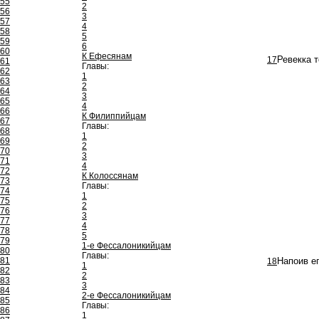
55
2
56
3
57
4
58
5
59
6
60
К Ефесянам
17
Ревекка т
61
Главы:
62
1
63
2
64
3
65
4
66
К Филиппийцам
67
Главы:
68
1
69
2
70
3
71
4
72
К Колоссянам
73
Главы:
74
1
75
2
76
3
77
4
78
5
79
1-е Фессалоникийцам
80
Главы:
81
18
Напоив ег
1
82
2
83
3
84
2-е Фессалоникийцам
85
Главы:
86
1