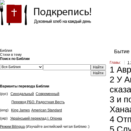
Встроить эту Библию на свой сайт
Библия
Бытие 
Стихи в тему
Поиск по Библии
Главы:
1
1
Авр
Найти
2
У А
Варианты перевода Библии
сказа
(рус)
Синодальный
Современный
3
и п
Перевод РБО. Радостная Весть
Ханаа
(eng)
King James
American Standard
4
Отп
(укр)
Український переклад І. Огієнка
5
Слу
Режим Bilingua
(Изучайте английский читая Библию :)