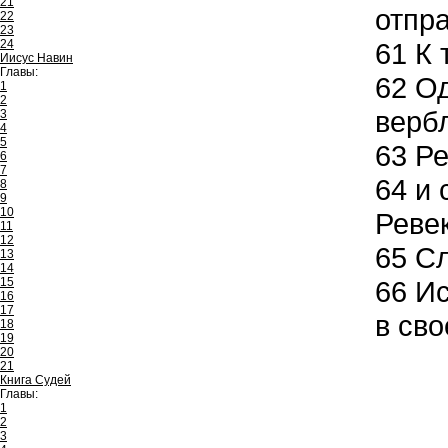
21
отпра
22
23
24
61
К 
Иисус Навин
Главы:
62
Од
1
2
верб
3
4
5
63
Ре
6
7
64
и 
8
9
10
Реве
11
12
65
Сл
13
14
15
66
Ис
16
17
в сво
18
19
20
21
Книга Судей
Главы:
1
2
3