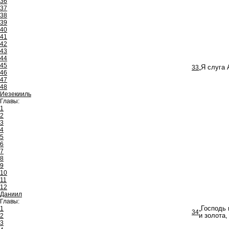
36
37
38
39
40
41
42
43
44
45
33
„Я слуга 
46
47
48
Иезекииль
Главы:
1
2
3
4
5
6
7
8
9
10
11
12
Даниил
Главы:
1
„Господь
34
2
и золота,
3