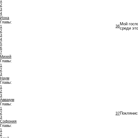
1
2
3
4
Иона
Главы:
Мой госпо
36
1
среди это
2
3
4
5
6
7
Михей
Главы:
1
2
3
Наум
Главы:
1
2
3
Аввакум
Главы:
1
2
37
Поклянис
3
Софония
Главы:
1
2