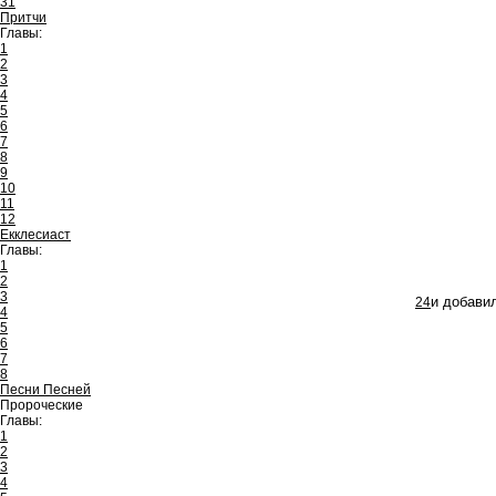
31
Притчи
Главы:
1
2
3
4
5
6
7
8
9
10
11
12
Екклесиаст
Главы:
1
2
3
24
и добавил
4
5
6
7
8
Песни Песней
Пророческие
Главы:
1
2
3
4