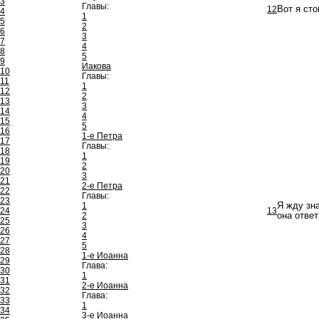
3
Главы:
12
Вот я ст
4
1
5
2
6
3
7
4
8
5
9
Иакова
10
Главы:
11
1
12
2
13
3
14
4
15
5
16
1-е Петра
17
Главы:
18
1
19
2
20
3
21
2-е Петра
22
Главы:
23
1
Я жду зна
24
13
2
она ответ
25
3
26
4
27
5
28
1-е Иоанна
29
Глава:
30
1
31
2-е Иоанна
32
Глава:
33
1
34
3-е Иоанна