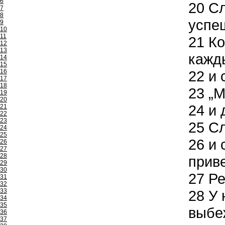
6
20
Сл
7
8
успе
9
10
11
21
Ко
12
13
кажд
14
15
16
22
и 
17
18
23
„М
19
20
24
и 
21
22
23
25
Сл
24
25
26
и 
26
27
28
прив
29
30
27
Ре
31
32
33
28
У 
34
35
выбеж
36
37