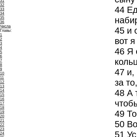
31
32
44
Ед
33
34
набир
35
36
Числа
45
и 
Главы:
1
вот я
2
3
4
46
Я 
5
6
кольц
7
8
9
47
и,
10
11
за то
12
13
48
А 
14
15
16
чтобы
17
18
49
То
19
20
21
50
Во
22
23
51
Ус
24