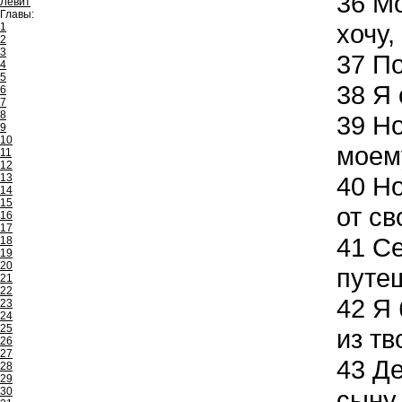
36
Мо
Левит
Главы:
хочу,
1
2
3
37
По
4
5
38
Я 
6
7
8
39
Но
9
10
моем
11
12
13
40
Но
14
15
от св
16
17
41
Се
18
19
20
путе
21
22
42
Я 
23
24
25
из тв
26
27
43
Де
28
29
30
сыну 