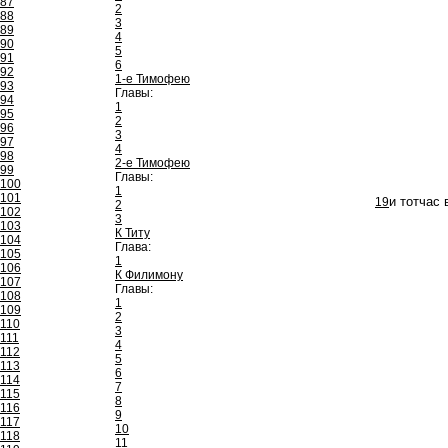
87
2
88
3
89
4
90
5
91
6
92
1-е Тимофею
93
Главы:
94
1
95
2
96
3
97
4
98
2-е Тимофею
99
Главы:
100
1
101
19
и тотчас
2
102
3
103
К Титу
104
Глава:
105
1
106
К Филимону
107
Главы:
108
1
109
2
110
3
111
4
112
5
113
6
114
7
115
8
116
9
117
10
118
11