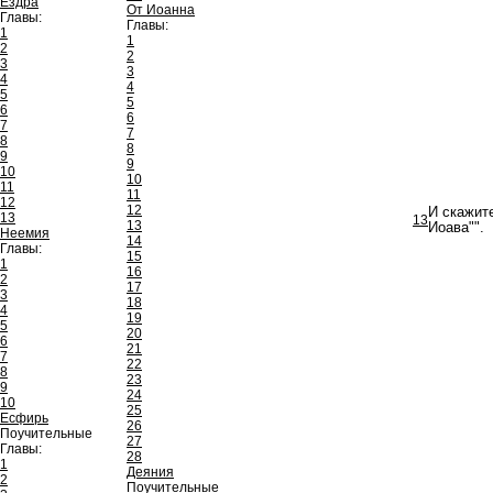
Ездра
От Иоанна
Главы:
Главы:
1
1
2
2
3
3
4
4
5
5
6
6
7
7
8
8
9
9
10
10
11
11
12
12
И скажит
13
13
13
Иоава"".
Неемия
14
Главы:
15
1
16
2
17
3
18
4
19
5
20
6
21
7
22
8
23
9
24
10
25
Есфирь
26
Поучительные
27
Главы:
28
1
Деяния
2
Поучительные