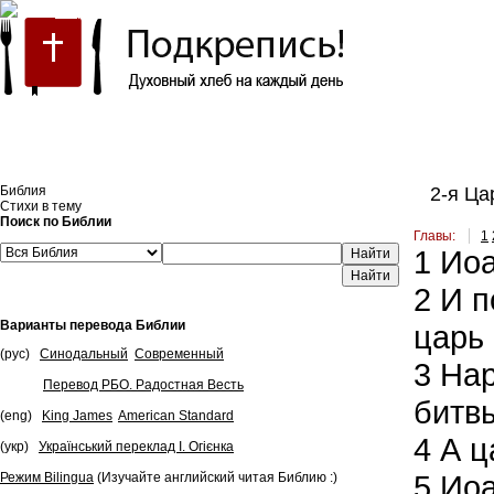
Встроить эту Библию на свой сайт
Библия
2-я Цар
Стихи в тему
Поиск по Библии
Главы:
1
1
Иоа
Найти
2
И п
Варианты перевода Библии
царь 
(рус)
Синодальный
Современный
3
Наро
Перевод РБО. Радостная Весть
битв
(eng)
King James
American Standard
4
А ц
(укр)
Український переклад І. Огієнка
5
Иоа
Режим Bilingua
(Изучайте английский читая Библию :)