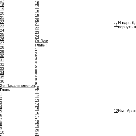
17
16
18
17
19
18
20
19
21
20
22
И царь Д
21
11
23
вернуть ц
22
24
23
25
24
26
От Луки
27
Главы:
28
1
29
2
30
3
31
4
32
5
33
6
34
7
35
8
36
9
2-я Паралипоменон
10
Главы:
11
1
12
2
13
3
14
4
15
12
Вы - брат
5
16
6
17
7
18
8
19
9
20
10
21