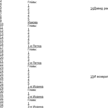
3
Главы:
4
1
5
14
Давид рас
2
6
3
7
4
8
5
9
Иакова
10
Главы:
11
1
12
2
13
3
14
4
15
5
16
1-е Петра
17
Главы:
18
1
19
2
20
3
21
2-е Петра
22
Главы:
23
1
24
2
25
3
15
И возврат
26
4
27
5
28
1-е Иоанна
29
Глава:
30
1
31
2-е Иоанна
32
Глава:
33
1
34
3-е Иоанна