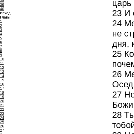
царь
38
39
40
23
И 
Исход
Главы:
24
Ме
1
2
3
не ст
4
5
дня, 
6
7
8
25
Ко
9
10
поче
11
12
26
Ме
13
14
15
Оседл
16
17
27
Но
18
19
20
Божи
21
22
28
Ты
23
24
25
тобой
26
27