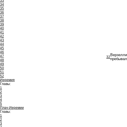
33
34
35
36
37
38
39
40
41
42
43
44
45
46
Верзелли
47
32
пребывал
48
49
50
51
52
Иеремия
Главы:
1
2
3
4
5
Плач Иеремии
Главы:
1
2
3