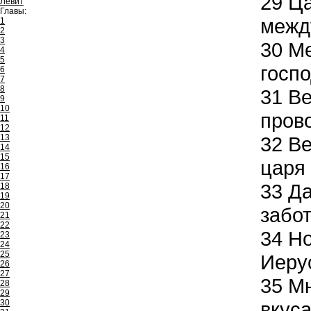
29
Ца
Левит
Главы:
межд
1
2
3
30
Ме
4
5
госпо
6
7
8
31
Ве
9
10
прово
11
12
13
32
Ве
14
15
царя
16
17
33
Да
18
19
20
забот
21
22
34
Но
23
24
25
Иеру
26
27
35
Мн
28
29
30
вкуса