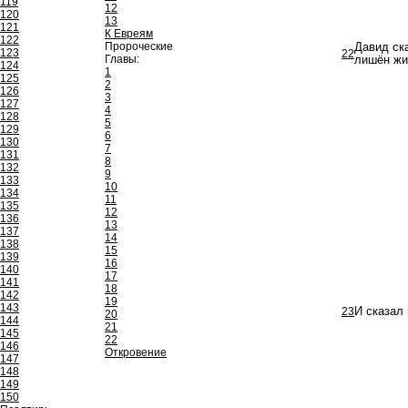
119
12
120
13
121
К Евреям
122
Пророческие
Давид ск
123
22
Главы:
лишён жиз
124
1
125
2
126
3
127
4
128
5
129
6
130
7
131
8
132
9
133
10
134
11
135
12
136
13
137
14
138
15
139
16
140
17
141
18
142
19
143
23
И сказал 
20
144
21
145
22
146
Откровение
147
148
149
150