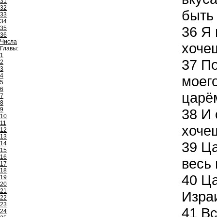
31
32
быть
33
34
36
Я 
35
36
Числа
хоче
Главы:
1
37
По
2
3
4
моего
5
6
царём
7
8
9
38
И 
10
11
хочеш
12
13
39
Ца
14
15
16
весь
17
18
40
Ца
19
20
21
Изра
22
23
41
Вс
24