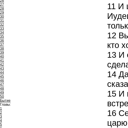
26
11
И 
27
28
29
Иудеи
30
31
тольк
32
33
34
12
Вы
35
36
кто х
37
38
13
И 
39
40
41
сдел
42
43
14
Да
44
45
46
сказа
47
48
15
И 
49
50
Бытие
встре
Главы:
1
16
Се
2
3
царю
4
5