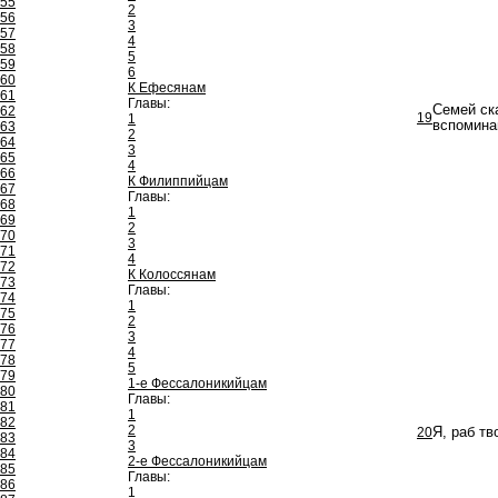
55
2
56
3
57
4
58
5
59
6
60
К Ефесянам
61
Главы:
Семей ска
62
19
1
вспомина
63
2
64
3
65
4
66
К Филиппийцам
67
Главы:
68
1
69
2
70
3
71
4
72
К Колоссянам
73
Главы:
74
1
75
2
76
3
77
4
78
5
79
1-е Фессалоникийцам
80
Главы:
81
1
82
2
20
Я, раб тв
83
3
84
2-е Фессалоникийцам
85
Главы:
86
1