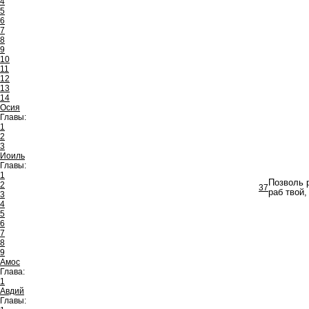
4
5
6
7
8
9
10
11
12
13
14
Осия
Главы:
1
2
3
Иоиль
Главы:
1
Позволь р
2
37
раб твой,
3
4
5
6
7
8
9
Амос
Глава:
1
Авдий
Главы: