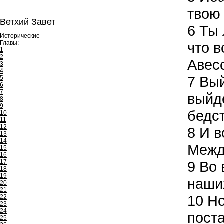
твою 
Ветхий Завет
6
Ты 
Исторические
Главы:
что в
1
2
Авес
3
4
7
Вый
5
6
7
выйде
8
9
бедст
10
11
12
8
И вс
13
14
Межд
15
16
17
9
Во 
18
19
наши
20
21
10
Но
22
23
24
пост
25