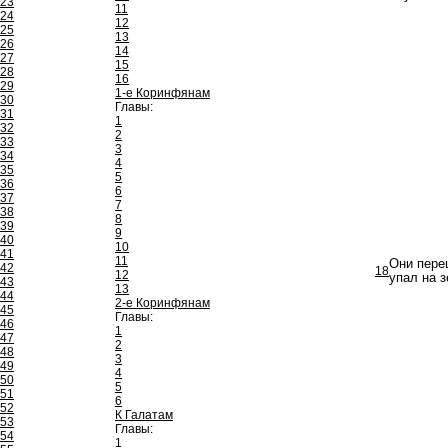
23
11
24
12
25
13
26
14
27
15
28
16
29
1-е Коринфянам
30
Главы:
31
1
32
2
33
3
34
4
35
5
36
6
37
7
38
8
39
9
40
10
41
11
Они переш
42
18
12
упал на 
43
13
44
2-е Коринфянам
45
Главы:
46
1
47
2
48
3
49
4
50
5
51
6
52
К Галатам
53
Главы:
54
1