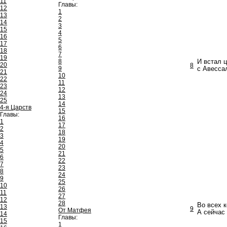
11
Главы:
12
1
13
2
14
3
15
4
16
5
17
6
18
7
19
8
И встал ц
20
8
9
с Авесса
21
10
22
11
23
12
24
13
25
14
4-я Царств
15
Главы:
16
1
17
2
18
3
19
4
20
5
21
6
22
7
23
8
24
9
25
10
26
11
27
12
28
Во всех 
13
9
От Матфея
А сейчас
14
Главы:
15
1