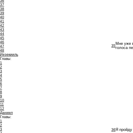
36
37
38
39
40
41
42
43
44
45
46
Мне уже в
35
47
голоса п
48
Иезекииль
Главы:
1
2
3
4
5
6
7
8
9
10
11
12
Даниил
Главы:
1
2
3
36
Я пройду