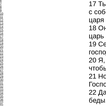
6
17
Ты
7
8
с соб
9
10
11
царя
12
13
18
Он
14
15
16
царь
17
18
19
Се
19
20
госп
21
22
23
20
Я,
24
25
чтобы
26
27
28
21
Но
29
30
Госпо
31
32
33
22
Да
34
35
беды.
36
37