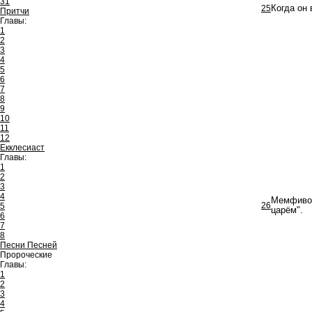
31
25
Когда он
Притчи
Главы:
1
2
3
4
5
6
7
8
9
10
11
12
Екклесиаст
Главы:
1
2
3
4
Мемфивосф
26
5
царём".
6
7
8
Песни Песней
Пророческие
Главы:
1
2
3
4