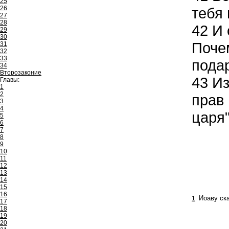
25
26
тебя
27
28
42
И 
29
30
Почем
31
32
33
подар
34
Второзаконие
43
Из
Главы:
1
2
прав
3
4
царя"
5
6
7
8
9
10
11
12
13
14
15
16
1
Иоаву ск
17
18
19
20