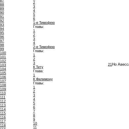
87
2
88
3
89
4
90
5
91
6
92
1-е Тимофею
93
Главы:
94
1
95
2
96
3
97
4
98
2-е Тимофею
99
Главы:
100
1
101
2
102
3
21
Но Авесс
103
К Титу
104
Глава:
105
1
106
К Филимону
107
Главы:
108
1
109
2
110
3
111
4
112
5
113
6
114
7
115
8
116
9
117
10
118
11