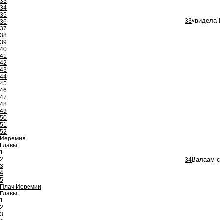
33
34
35
33
увидела М
36
37
38
39
40
41
42
43
44
45
46
47
48
49
50
51
52
Иеремия
Главы:
1
2
34
Валаам с
3
4
5
Плач Иеремии
Главы:
1
2
3