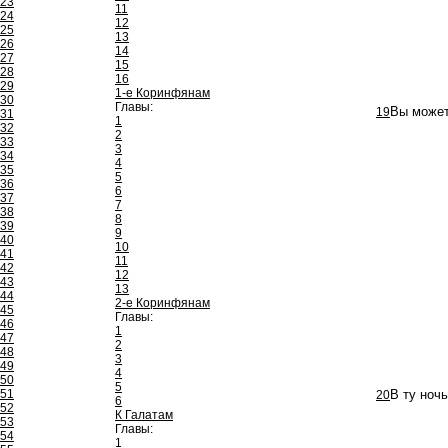
23
11
24
12
25
13
26
14
27
15
28
16
29
1-е Коринфянам
30
Главы:
19
Вы можете
31
1
32
2
33
3
34
4
35
5
36
6
37
7
38
8
39
9
40
10
41
11
42
12
43
13
44
2-е Коринфянам
45
Главы:
46
1
47
2
48
3
49
4
50
5
51
20
В ту ноч
6
52
К Галатам
53
Главы:
54
1