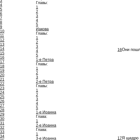
3
Главы:
4
1
5
2
6
3
7
4
8
5
9
Иакова
10
Главы:
11
1
12
2
13
3
14
16
Они пошл
4
15
5
16
1-е Петра
17
Главы:
18
1
19
2
20
3
21
2-е Петра
22
Главы:
23
1
24
2
25
3
26
4
27
5
28
1-е Иоанна
29
Глава:
30
1
31
2-е Иоанна
32
Глава:
33
1
34
17
Я щедро 
3-е Иоанна