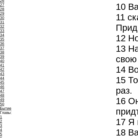
26
10
Ва
27
28
29
11
ск
30
31
Приди
32
33
34
12
Но
35
36
13
На
37
38
свою 
39
40
41
14
Во
42
43
15
То
44
45
46
раз.
47
48
16
Он
49
50
Бытие
придт
Главы:
1
17
Я 
2
3
18
Ва
4
5