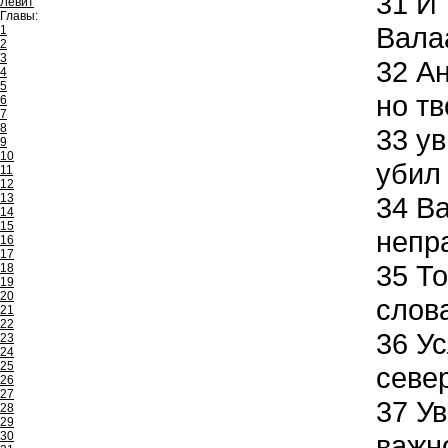
31
И 
Левит
Главы:
Вала
1
2
3
32
Ан
4
5
но т
6
7
8
33
ув
9
10
убил 
11
12
13
34
Ва
14
15
непра
16
17
35
То
18
19
20
слов
21
22
36
Ус
23
24
25
севе
26
27
37
Ув
28
29
30
важно