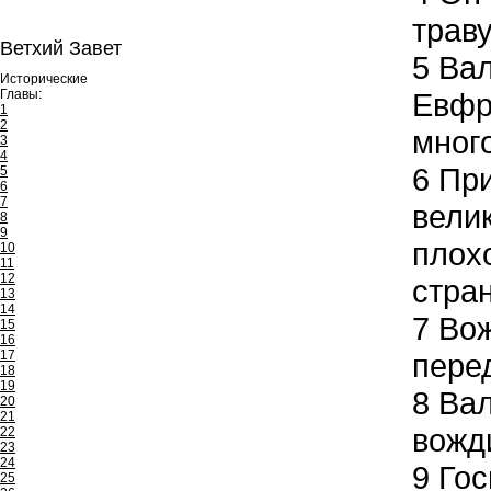
трав
Ветхий Завет
5
Вал
Исторические
Главы:
Евфр
1
2
мног
3
4
6
При
5
6
7
велик
8
9
плохо
10
11
12
стран
13
14
7
Вож
15
16
17
пере
18
19
8
Вал
20
21
вожд
22
23
24
9
Гос
25