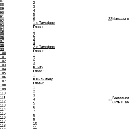
87
2
88
3
89
4
90
5
91
6
22
Валаам ех
92
1-е Тимофею
93
Главы:
94
1
95
2
96
3
97
4
98
2-е Тимофею
99
Главы:
100
1
101
2
102
3
103
К Титу
104
Глава:
105
1
106
К Филимону
107
Главы:
108
1
109
2
110
3
111
Валаамов
4
23
112
бить и за
5
113
6
114
7
115
8
116
9
117
10
118
11