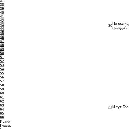
37
38
39
40
41
42
Но ослица
43
30
правда", 
44
45
46
47
48
49
50
51
52
53
54
55
56
57
58
59
60
61
62
63
31
И тут Го
64
65
66
Исаия
Главы: