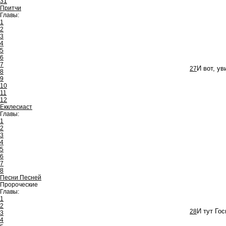
31
Притчи
Главы:
1
2
3
4
5
6
7
27
И вот, у
8
9
10
11
12
Екклесиаст
Главы:
1
2
3
4
5
6
7
8
Песни Песней
Пророческие
Главы:
1
2
28
И тут Го
3
4