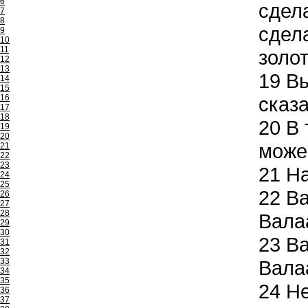
6
сдела
7
8
сдел
9
10
11
золот
12
13
19
Вы
14
15
16
сказа
17
18
20
В 
19
20
можеш
21
22
23
21
На
24
25
22
Ва
26
27
28
Валаа
29
30
23
Ва
31
32
33
Валаа
34
35
24
Не
36
37