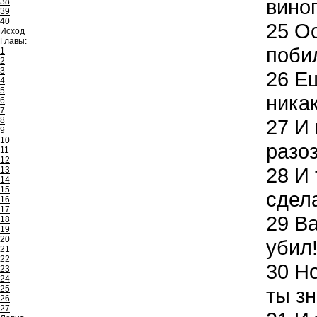
вино
38
39
40
25
Ос
Исход
Главы:
поби
1
2
3
26
Ещ
4
5
никак
6
7
8
27
И 
9
10
разо
11
12
28
И 
13
14
15
сдел
16
17
29
Ва
18
19
20
убил!
21
22
30
Но
23
24
25
ты зн
26
27