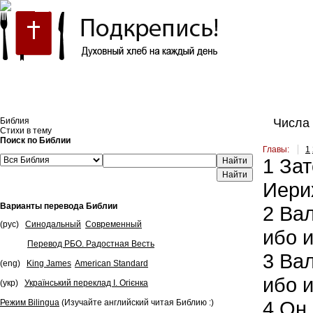
Встроить эту Библию на свой сайт
Библия
Числа 
Стихи в тему
Поиск по Библии
Главы:
1
1
Зат
Найти
Иери
Варианты перевода Библии
2
Вал
(рус)
Синодальный
Современный
ибо 
Перевод РБО. Радостная Весть
3
Вал
(eng)
King James
American Standard
ибо 
(укр)
Український переклад І. Огієнка
4
Он 
Режим Bilingua
(Изучайте английский читая Библию :)