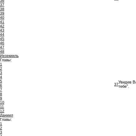
36
37
38
39
40
41
42
43
44
45
46
47
48
Иезекииль
Главы:
1
2
3
4
5
Увидев В
37
6
тебе".
7
8
9
10
11
12
Даниил
Главы:
1
2
3