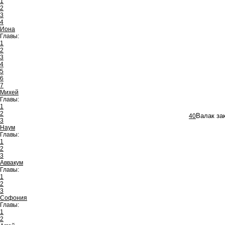
1
2
3
4
Иона
Главы:
1
2
3
4
5
6
7
Михей
Главы:
1
2
40
Валак за
3
Наум
Главы:
1
2
3
Аввакум
Главы:
1
2
3
Софония
Главы:
1
2