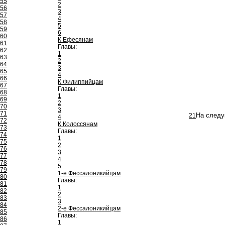
55
2
56
3
57
4
58
5
59
6
60
К Ефесянам
61
Главы:
62
1
63
2
64
3
65
4
66
К Филиппийцам
67
Главы:
68
1
69
2
70
3
71
21
На следу
4
72
К Колоссянам
73
Главы:
74
1
75
2
76
3
77
4
78
5
79
1-е Фессалоникийцам
80
Главы:
81
1
82
2
83
3
84
2-е Фессалоникийцам
85
Главы:
86
1