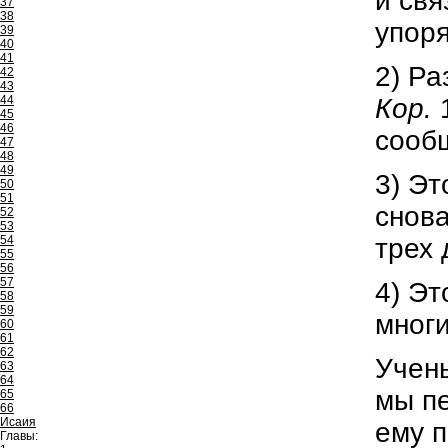
и свя
37
38
упор
39
40
41
2) Ра
42
43
Кор.
44
45
46
сооб
47
48
49
3) Эт
50
51
снова
52
53
трех 
54
55
56
57
4) Эт
58
59
многи
60
61
62
Учен
63
64
мы пе
65
66
Исаия
ему п
Главы: