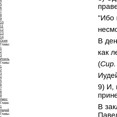
4
праве
5
6
7
8
"Ибо 
9
10
11
несмо
12
13
14
В ден
Осия
Главы:
1
как л
2
3
Иоиль
(
Сир.
Главы:
1
2
Иудей
3
4
5
9) И,
6
7
8
прине
9
Амос
Глава:
В зак
1
Авдий
Павел
Главы: