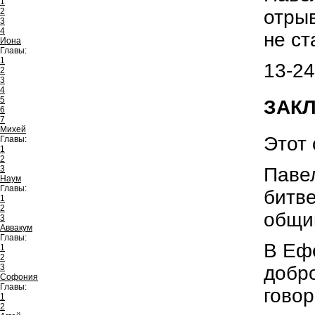
1
отрыв
2
3
4
не ст
Иона
Главы:
1
13-24
2
3
4
5
ЗАКЛ
6
7
Михей
Этот 
Главы:
1
2
Павел
3
Наум
Главы:
битве
1
2
общин
3
Аввакум
Главы:
В Ефе
1
2
добро
3
Софония
Главы:
говор
1
2