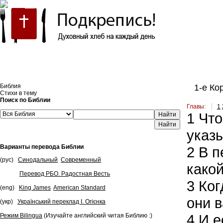
Встроить эту Библию на свой сайт
Библия
1-е Ко
Стихи в тему
Поиск по Библии
Главы:
1
1
Что
Найти
указы
Варианты перевода Библии
2
В п
(рус)
Синодальный
Современный
какой
Перевод РБО. Радостная Весть
3
Ког
(eng)
King James
American Standard
они 
(укр)
Український переклад І. Огієнка
4
И е
Режим Bilingua
(Изучайте английский читая Библию :)