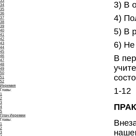
33
3) В 
34
35
36
4) П
37
38
39
5) В 
40
41
42
6) Не
43
44
45
В пе
46
47
48
учите
49
50
состо
51
52
Иеремия
1-12
Главы:
1
2
3
ПРАК
4
5
Плач Иеремии
Главы:
Внеза
1
2
нашег
3