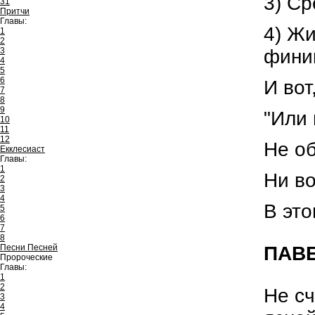
3) Ср
31
Притчи
Главы:
4) Жи
1
2
финик
3
4
5
6
И вот
7
8
9
"Или 
10
11
12
Не об
Екклесиаст
Главы:
1
Ни во
2
3
4
В это
5
6
7
8
ПАВ
Песни Песней
Пророческие
Главы:
1
2
Не сч
3
4