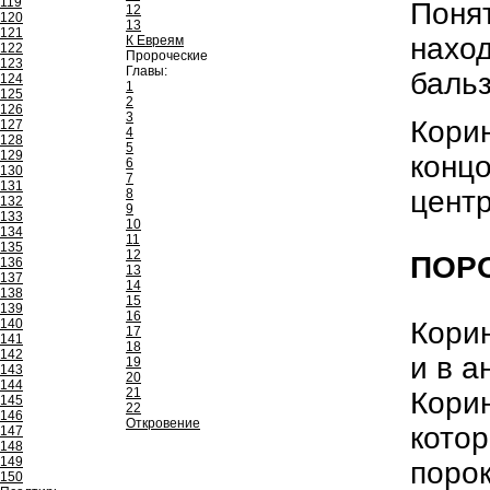
119
Поня
12
120
13
121
наход
К Евреям
122
Пророческие
123
Главы:
бальз
124
1
125
2
126
3
Корин
127
4
128
5
129
концо
6
130
7
131
центр
8
132
9
133
10
134
11
135
12
ПОР
136
13
137
14
138
15
139
16
Корин
140
17
141
18
142
и в а
19
143
20
144
21
Кори
145
22
146
Откровение
котор
147
148
149
порок
150