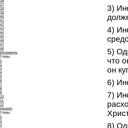
36
37
3) Ин
38
39
долже
40
41
42
4) Ин
43
44
средс
45
46
47
48
5) Од
Иезекииль
Главы:
что о
1
2
он ку
3
4
5
6) Ин
6
7
8
7) Ин
9
10
11
расхо
12
Даниил
Хрис
Главы:
1
2
8) Од
3