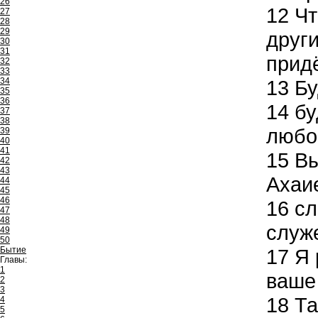
26
12
Чт
27
28
29
други
30
31
придё
32
33
34
13
Бу
35
36
14
бу
37
38
любо
39
40
41
15
Вы
42
43
Ахаи
44
45
46
16
сл
47
48
служ
49
50
Бытие
17
Я 
Главы:
1
ваше 
2
3
18
Та
4
5