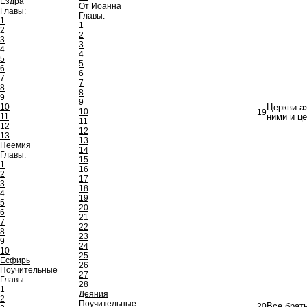
Ездра
От Иоанна
Главы:
Главы:
1
1
2
2
3
3
4
4
5
5
6
6
7
7
8
8
9
9
10
Церкви а
10
19
11
ними и це
11
12
12
13
13
Неемия
14
Главы:
15
1
16
2
17
3
18
4
19
5
20
6
21
7
22
8
23
9
24
10
25
Есфирь
26
Поучительные
27
Главы:
28
1
Деяния
2
Поучительные
20
Все брат