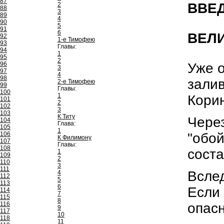
87
ВВЕ
2
88
3
89
4
90
5
91
6
ВЕЛ
92
1-е Тимофею
93
Главы:
94
1
95
2
Уже о
96
3
97
4
98
залив
2-е Тимофею
99
Главы:
100
1
Кори
101
2
102
3
103
К Титу
Через
104
Глава:
105
1
"обой
106
К Филимону
107
Главы:
108
соста
1
109
2
110
3
111
Вслед
4
112
5
113
6
Если 
114
7
115
8
опас
116
9
117
10
118
11