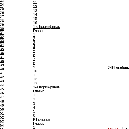
23
11
24
12
25
13
26
14
27
15
28
16
29
1-е Коринфянам
30
Главы:
31
1
32
2
33
3
34
4
35
5
36
6
37
7
38
8
39
9
24
И любовь
40
10
41
11
42
12
43
13
44
2-е Коринфянам
45
Главы:
46
1
47
2
48
3
49
4
50
5
51
6
52
К Галатам
53
Главы:
54
1