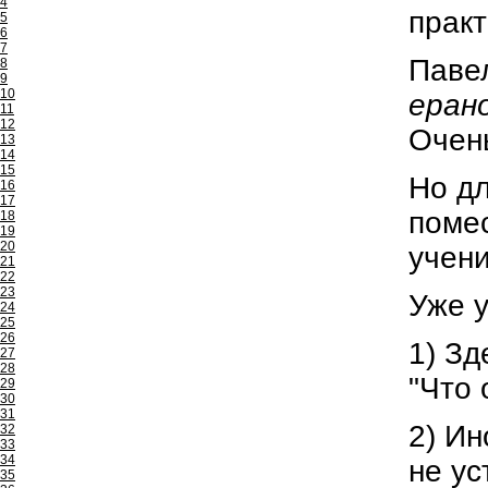
4
практ
5
6
7
Павел
8
9
10
еран
11
12
Очень
13
14
15
Но дл
16
17
помес
18
19
20
учени
21
22
23
Уже у
24
25
26
1) Зд
27
28
"Что 
29
30
31
2) Ин
32
33
34
не ус
35