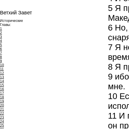
5
Я п
Ветхий Завет
Маке
Исторические
Главы:
6
Но,
1
2
снаря
3
4
7
Я н
5
6
7
время
8
9
8
Я п
10
11
12
9
ибо
13
14
мне.
15
16
17
10
Ес
18
19
испол
20
21
11
И п
22
23
24
он пр
25