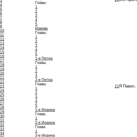
3
Главы:
4
1
5
2
6
3
7
4
8
5
9
Иакова
10
Главы:
11
1
12
2
13
3
14
4
15
5
16
1-е Петра
17
Главы:
18
1
19
2
20
3
21
2-е Петра
22
Главы:
23
21
Я Павел,
1
24
2
25
3
26
4
27
5
28
1-е Иоанна
29
Глава:
30
1
31
2-е Иоанна
32
Глава:
33
1
34
3-е Иоанна