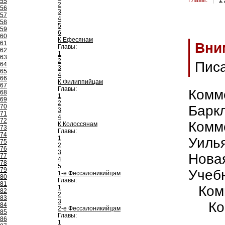
Главы:
1
55
2
56
3
57
4
58
5
59
6
60
К Ефесянам
61
Вни
Главы:
62
1
63
2
Пис
64
3
65
4
66
К Филиппийцам
67
Главы:
Комм
68
1
69
2
70
Барк
3
71
4
72
Комм
К Колоссянам
73
Главы:
74
1
Уиль
75
2
76
3
Нова
77
4
78
5
79
Учеб
1-е Фессалоникийцам
80
Главы:
81
Ком
1
82
2
83
3
Ко
84
2-е Фессалоникийцам
85
Главы:
86
1