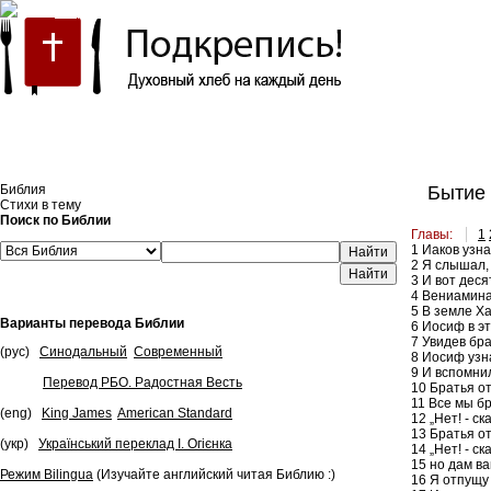
Встроить эту Библию на свой сайт
Библия
Бытие 
Стихи в тему
Поиск по Библии
Главы:
1
1
Иаков узнал
Найти
2
Я слышал, ч
3
И вот деся
4
Вениамина 
5
В земле Ха
Варианты перевода Библии
6
Иосиф в эт
7
Увидев брат
(рус)
Синодальный
Современный
8
Иосиф узнал
9
И вспомнил
Перевод РБО. Радостная Весть
10
Братья от
11
Все мы бр
(eng)
King James
American Standard
12
„Нет! - с
13
Братья от
(укр)
Український переклад І. Огієнка
14
„Нет! - ск
15
но дам ва
Режим Bilingua
(Изучайте английский читая Библию :)
16
Я отпущу 