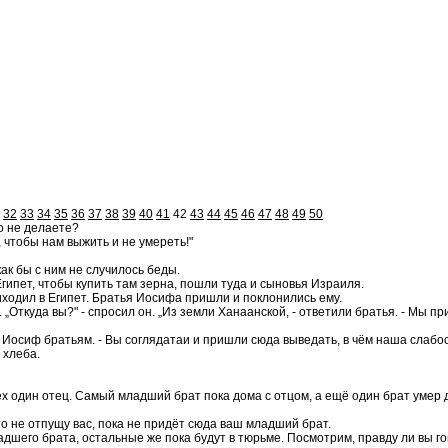
32
33
34
35
36
37
38
39
40
41
42
43
44
45
46
47
48
49
50
го не делаете?
, чтобы нам выжить и не умереть!"
ак бы с ним не случилось беды.
гипет, чтобы купить там зерна, пошли туда и сыновья Израиля.
ходил в Египет. Братья Иосифа пришли и поклонились ему.
 „Откуда вы?" - спросил он. „Из земли Ханаанской, - ответили братья. - Мы пр
 Иосиф братьям. - Вы соглядатаи и пришли сюда выведать, в чём наша слабос
 хлеба.
 всех один отец. Самый младший брат пока дома с отцом, а ещё один брат умер
то не отпущу вас, пока не придёт сюда ваш младший брат.
дшего брата, остальные же пока будут в тюрьме. Посмотрим, правду ли вы го