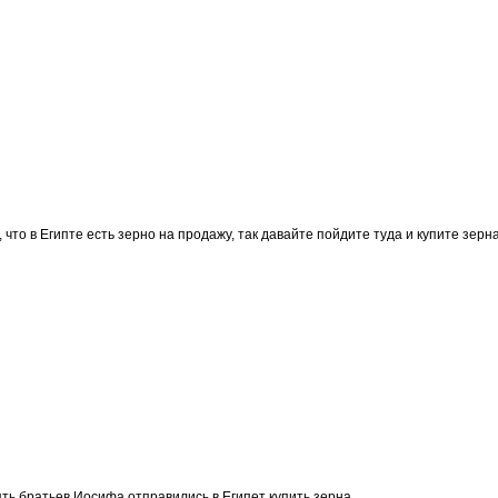
 что в Египте есть зерно на продажу, так давайте пойдите туда и купите зерн
ять братьев Иосифа отправились в Египет купить зерна.