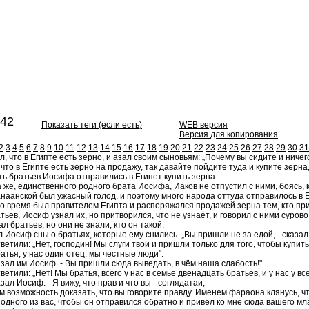
42
Показать теги (если есть)
WEB версия
Версия для копирования
2
3
4
5
6
7
8
9
10
11
12
13
14
15
16
17
18
19
20
21
22
23
24
25
26
27
28
29
30
31
, что в Египте есть зерно, и азал своим сыновьям: „Почему вы сидите и ниче
то в Египте есть зерно на продажу, так давайте пойдите туда и купите зерна
ть братьев Иосифа отправились в Египет купить зерна.
же, единственного родного брата Иосифа, Иаков не отпустил с ними, боясь, к
наанской был ужасный голод, и поэтому много народа оттуда отправилось в Е
о время был правителем Египта и распоряжался продажей зерна тем, кто при
ьев, Иосиф узнал их, но притворился, что не узнаёт, и говорил с ними сурово.
 братьев, но они не знали, кто он такой.
 Иосиф сны о братьях, которые ему снились. „Вы пришли не за едой, - сказал
ветили: „Нет, господин! Мы слуги твои и пришли только для того, чтобы купить
атья, у нас один отец, мы честные люди".
казал им Иосиф. - Вы пришли сюда выведать, в чём наша слабость!"
ветили: „Нет! Мы братья, всего у нас в семье двенадцать братьев, и у нас у
азал Иосиф. - Я вижу, что прав и что вы - соглядатаи,
м возможность доказать, что вы говорите правду. Именем фараона клянусь, ч
одного из вас, чтобы он отправился обратно и привёл ко мне сюда вашего мла