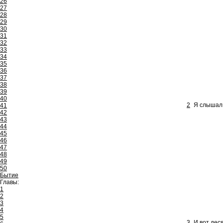
26
27
28
29
30
31
32
33
34
35
36
37
38
39
40
2
Я слышал,
41
42
43
44
45
46
47
48
49
50
Бытие
Главы:
1
2
3
4
5
3
И вот дес