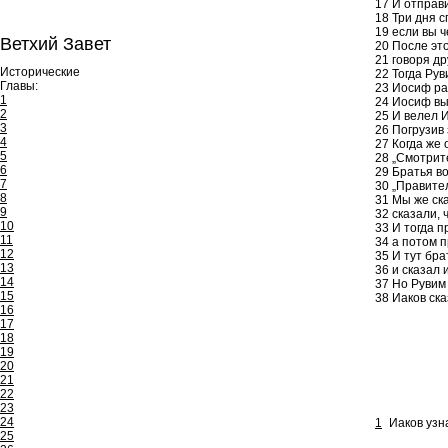
17
И отправи
18
Три дня с
19
если вы ч
Ветхий Завет
20
После это
21
говоря др
Исторические
22
Тогда Рув
Главы:
23
Иосиф раз
1
24
Иосиф выш
2
25
И велел И
3
26
Погрузив 
4
27
Когда же 
5
28
„Смотрите!
6
29
Братья во
7
30
„Правител
8
31
Мы же ска
9
32
сказали, 
10
33
И тогда п
11
34
а потом п
12
35
И тут бра
13
36
и сказал 
14
37
Но Рувим 
15
38
Иаков ска
16
17
18
19
20
21
22
23
24
1
Иаков узн
25