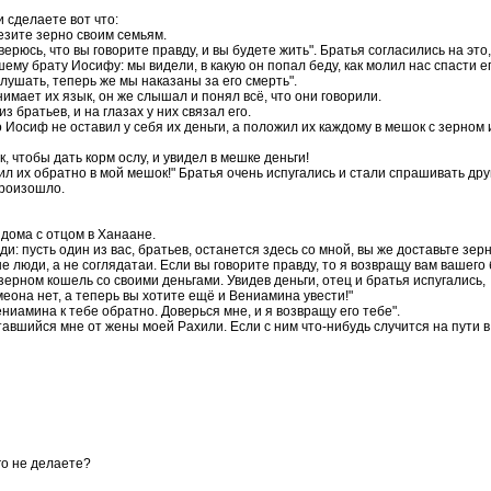
 сделаете вот что:
везите зерно своим семьям.
рюсь, что вы говорите правду, и вы будете жить". Братья согласились на это,
му брату Иосифу: мы видели, в какую он попал беду, как молил нас спасти его
слушать, теперь же мы наказаны за его смерть".
имает их язык, он же слышал и понял всё, что они говорили.
братьев, и на глазах у них связал его.
 Иосиф не оставил у себя их деньги, а положил их каждому в мешок с зерном
, чтобы дать корм ослу, и увидел в мешке деньги!
ил их обратно в мой мешок!" Братья очень испугались и стали спрашивать друг 
произошло.
 дома с отцом в Ханаане.
и: пусть один из вас, братьев, останется здесь со мной, вы же доставьте зер
 люди, а не соглядатаи. Если вы говорите правду, то я возвращу вам вашего б
зерном кошель со своими деньгами. Увидев деньги, отец и братья испугались,
меона нет, а теперь вы хотите ещё и Вениамина увести!"
ниамина к тебе обратно. Доверься мне, и я возвращу его тебе".
вшийся мне от жены моей Рахили. Если с ним что-нибудь случится на пути в Ег
го не делаете?