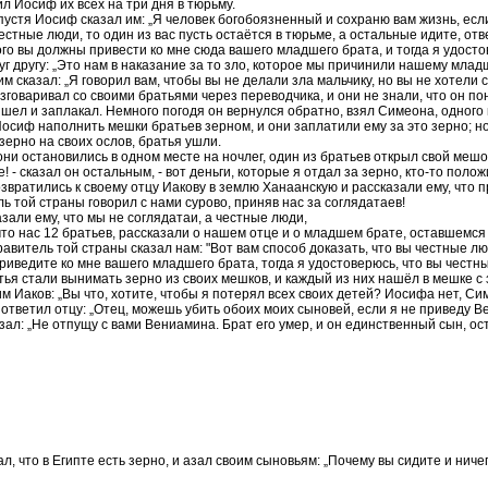
л Иосиф их всех на три дня в тюрьму.
пустя Иосиф сказал им: „Я человек богобоязненный и сохраню вам жизнь, если
естные люди, то один из вас пусть остаётся в тюрьме, а остальные идите, от
го вы должны привести ко мне сюда вашего младшего брата, и тогда я удостове
уг другу: „Это нам в наказание за то зло, которое мы причинили нашему младше
им сказал: „Я говорил вам, чтобы вы не делали зла мальчику, но вы не хотели 
говаривал со своими братьями через переводчика, и они не знали, что он пон
ел и заплакал. Немного погодя он вернулся обратно, взял Симеона, одного из 
осиф наполнить мешки братьев зерном, и они заплатили ему за это зерно; но
зерно на своих ослов, братья ушли.
они остановились в одном месте на ночлег, один из братьев открыл свой мешок
 - сказал он остальным, - вот деньги, которые я отдал за зерно, кто-то полож
звратились к своему отцу Иакову в землю Ханаанскую и рассказали ему, что 
ь той страны говорил с нами сурово, приняв нас за соглядатаев!
зали ему, что мы не соглядатаи, а честные люди,
что нас 12 братьев, рассказали о нашем отце и о младшем брате, оставшемся
равитель той страны сказал нам: "Вот вам способ доказать, что вы честные люд
риведите ко мне вашего младшего брата, тогда я удостоверюсь, что вы честные
тья стали вынимать зерно из своих мешков, и каждый из них нашёл в мешке с 
им Иаков: „Вы что, хотите, чтобы я потерял всех своих детей? Иосифа нет, Си
ответил отцу: „Отец, можешь убить обоих моих сыновей, если я не приведу Ве
зал: „Не отпущу с вами Вениамина. Брат его умер, и он единственный сын, оста
ал, что в Египте есть зерно, и азал своим сыновьям: „Почему вы сидите и ниче