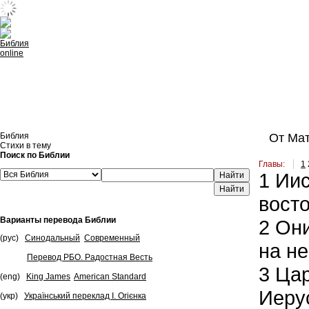
Встроить эту Библию на свой сайт
Библия
От Мат
Стихи в тему
Поиск по Библии
Главы:
1
1
Иис
Найти
вост
Варианты перевода Библии
2
Они
(рус)
Синодальный
Современный
на не
Перевод РБО. Радостная Весть
3
Цар
(eng)
King James
American Standard
Иеру
(укр)
Український переклад І. Огієнка