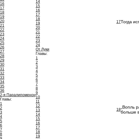
14
16
15
17
16
18
17
19
18
20
Тогда ис
17
19
21
20
22
21
23
22
24
23
25
24
26
От Луки
27
Главы:
28
1
29
2
30
3
31
4
32
5
33
6
34
7
35
8
36
9
2-я Паралипоменон
10
Главы:
11
1
12
„Вопль р
2
18
13
больше в
3
14
4
15
5
16
6
17
7
18
8
19
9