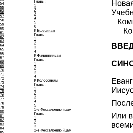
Нова
Главы:
54
1
55
2
Учеб
56
3
57
4
Ком
58
5
59
6
60
Ко
К Ефесянам
61
Главы:
62
1
63
2
ВВЕД
64
3
65
4
66
К Филиппийцам
67
Главы:
СИН
68
1
69
2
70
3
71
4
72
Еванг
К Колоссянам
73
Главы:
74
Иисус
1
75
2
76
3
77
После
4
78
5
79
1-е Фессалоникийцам
80
Или в
Главы:
81
1
82
2
всеми
83
3
84
2-е Фессалоникийцам
85