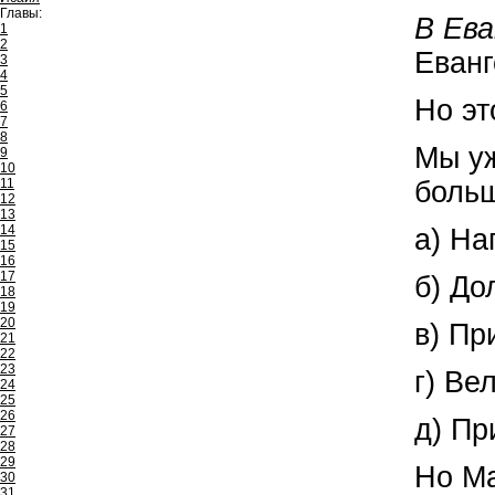
Главы:
В Ев
1
2
Еванг
3
4
5
Но эт
6
7
8
Мы уж
9
10
11
больш
12
13
14
а) На
15
16
17
б) До
18
19
20
в) Пр
21
22
23
г) Ве
24
25
26
д) П
27
28
29
Но Ма
30
31