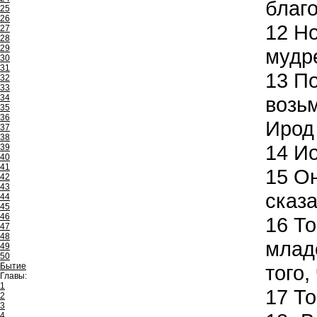
благ
25
26
12
Но
27
28
29
мудр
30
31
13
По
32
33
34
возьм
35
36
Ирод 
37
38
14
Ио
39
40
41
15
Он
42
43
сказа
44
45
46
16
То
47
48
младе
49
50
Бытие
того,
Главы:
1
17
То
2
3
4