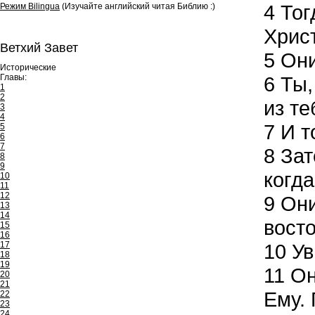
4
Тог
Режим Bilingua
(Изучайте английский читая Библию :)
Хрис
Ветхий Завет
5
Они
Исторические
Главы:
6
Ты,
1
2
из те
3
4
7
И т
5
6
7
8
Зат
8
9
когда
10
11
12
9
Они
13
14
восто
15
16
17
10
Ув
18
19
11
Он
20
21
Ему.
22
23
24