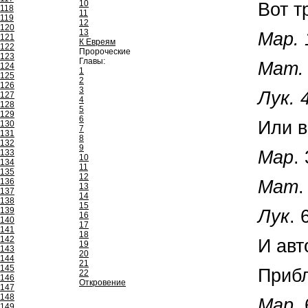
10
Вот т
118
11
119
12
120
13
Map. 
121
К Евреям
122
Пророческие
123
Главы:
Мат. 
124
1
125
2
126
3
Лук. 
127
4
128
5
129
6
Или в
130
7
131
8
132
9
Map
.
133
10
134
11
135
12
Мат
.
136
13
137
14
138
15
139
Лук
. 
16
140
17
141
18
142
И авт
19
143
20
144
21
145
Прибл
22
146
Откровение
147
148
Map
.
149