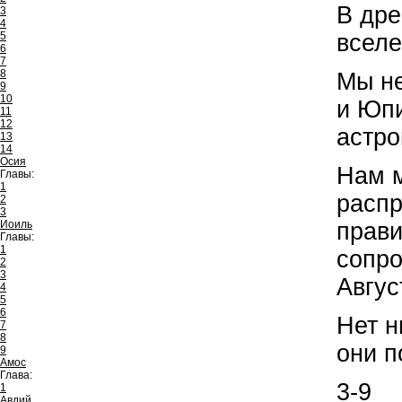
В дре
3
4
вселе
5
6
7
8
Мы не
9
10
и Юпи
11
12
астро
13
14
Осия
Нам м
Главы:
1
распр
2
3
прави
Иоиль
Главы:
1
сопро
2
3
Авгус
4
5
6
Нет н
7
8
они п
9
Амос
Глава:
3-9
1
Авдий