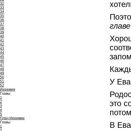
хотел
32
33
34
Поэто
35
36
главе
37
38
39
40
Хорош
41
42
соотв
43
44
запом
45
46
47
Кажды
48
49
50
У Ева
51
52
Иеремия
Родос
Главы:
1
это с
2
3
4
потом
5
Плач Иеремии
Главы:
В Ева
1
2