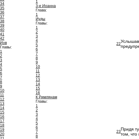
1
34
3-е Иоанна
35
Глава:
36
1
37
Иуды
38
Главы:
39
1
40
2
41
3
42
4
Услышав 
Иов
22
5
предупре
Главы:
6
1
7
2
8
3
9
4
10
5
11
6
12
7
13
8
14
9
15
10
16
11
К Римлянам
12
Главы:
13
1
14
2
15
3
16
4
17
5
18
6
Придя ту
19
23
7
том, что
20
8
21