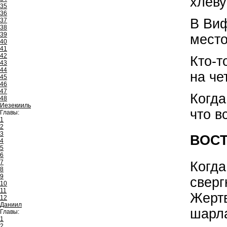
хлеву
35
36
В Виф
37
38
39
место
40
41
42
Кто-т
43
44
на че
45
46
47
Когда
48
Иезекииль
что в
Главы:
1
2
3
ВОСТ
4
5
6
7
Когда
8
9
сверг
10
11
Жертв
12
Даниил
шарла
Главы:
1
2