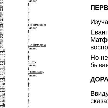
Главы:
86
1
ПЕРВ
87
2
88
3
89
4
90
5
91
Изуча
6
92
1-е Тимофею
93
Главы:
94
Еванг
1
95
2
96
Матфе
3
97
4
98
2-е Тимофею
воспр
99
Главы:
100
1
101
2
Но не
102
3
103
К Титу
бывае
104
Глава:
105
1
106
К Филимону
107
Главы:
108
ДОРА
1
109
2
110
3
111
4
112
Ввиду
5
113
6
114
сказа
7
115
8
116
9
117