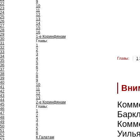
9
22
10
23
11
24
12
25
13
26
14
27
15
28
16
29
1-е Коринфянам
30
Главы:
31
1
32
2
33
3
34
4
Главы:
1
35
5
36
6
37
7
38
8
39
9
40
10
Вни
41
11
42
12
43
13
44
2-е Коринфянам
Комм
45
Главы:
46
1
Барк
47
2
48
3
Комм
49
4
50
5
51
Уиль
6
52
К Галатам
53