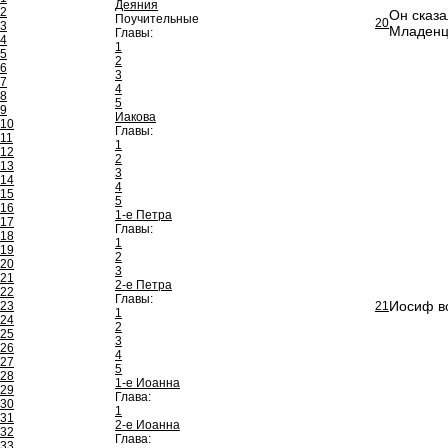
Деяния
2
Он сказа
Поучительные
20
3
Младенц
Главы:
4
1
5
2
6
3
7
4
8
5
9
Иакова
10
Главы:
11
1
12
2
13
3
14
4
15
5
16
1-е Петра
17
Главы:
18
1
19
2
20
3
21
2-е Петра
22
Главы:
Иосиф вс
23
21
1
24
2
25
3
26
4
27
5
28
1-е Иоанна
29
Глава:
30
1
31
2-е Иоанна
32
Глава:
33