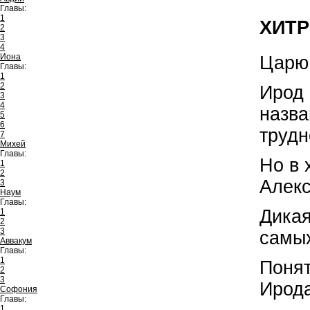
Главы:
1
ХИТР
2
3
4
Иона
Царю 
Главы:
1
2
Ирод 
3
4
назва
5
6
трудн
7
Михей
Главы:
Но в 
1
2
Алекс
3
Наум
Главы:
Дикая
1
2
3
самых
Аввакум
Главы:
1
Понят
2
3
Ирода
Софония
Главы:
1