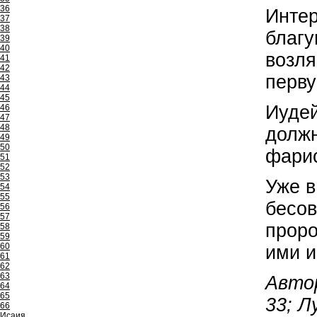
36
Интер
37
38
благу
39
40
возля
41
42
перву
43
44
45
Иудей
46
47
48
должн
49
50
фарис
51
52
53
Уже в
54
55
бесов
56
57
прор
58
59
60
ими и
61
62
63
Авто
64
65
33; Л
66
Исаия