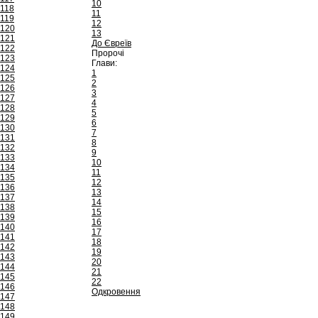
10
118
11
119
12
120
13
121
До Євреїв
122
Пророчі
123
Глави:
124
1
125
2
126
3
127
4
128
5
129
6
130
7
131
8
132
9
133
10
134
11
135
12
136
13
137
14
138
15
139
16
140
17
141
18
142
19
143
20
144
21
145
22
146
Одкровення
147
148
149