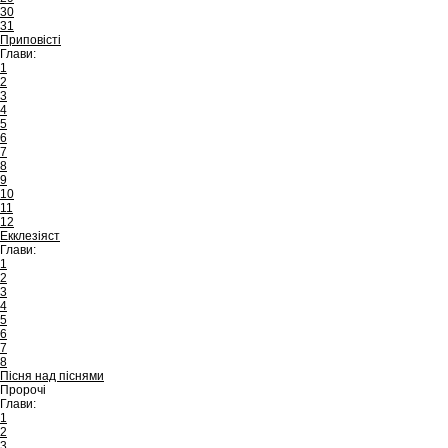
30
31
Приповісті
Глави:
1
2
3
4
5
6
7
8
9
10
11
12
Екклезіяст
Глави:
1
2
3
4
5
6
7
8
Пісня над піснями
Пророчі
Глави:
1
2
3