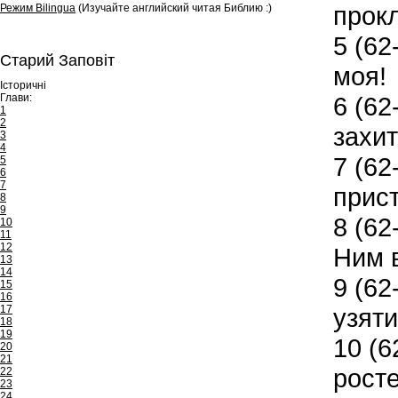
прокл
Режим Bilingua
(Изучайте английский читая Библию :)
5
(62-
Старий Заповіт
моя!
Історичні
Глави:
6
(62-
1
2
захи
3
4
7
(62-
5
6
7
прист
8
9
8
(62-
10
11
12
Ним 
13
14
9
(62-
15
16
17
узяти
18
19
10
(6
20
21
росте
22
23
24