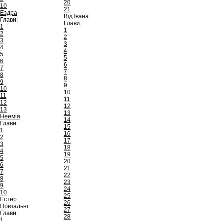
20
10
21
Ездра
Від Івана
Глави:
Глави:
1
1
2
2
3
3
4
4
5
5
6
6
7
7
8
8
9
9
10
10
11
11
12
12
13
13
Неемія
14
Глави:
15
1
16
2
17
3
18
4
19
5
20
6
21
7
22
8
23
9
24
10
25
Естер
26
Повчальні
27
Глави:
28
1