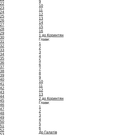
9
22
10
23
11
24
12
25
13
26
14
27
15
28
16
29
1 до Коринтян
30
Глави:
31
1
32
2
33
3
34
4
35
5
36
6
37
7
38
8
39
9
40
10
41
11
42
12
43
13
44
2 до Коринтян
45
Глави:
46
1
47
2
48
3
49
4
50
5
51
6
52
До Галатів
53