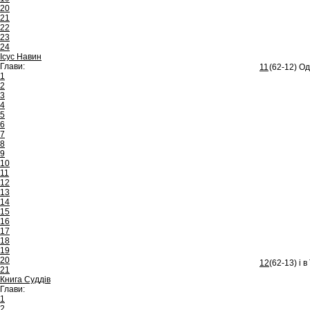
20
21
22
23
24
Ісус Навин
Глави:
11
(62-12) Од
1
2
3
4
5
6
7
8
9
10
11
12
13
14
15
16
17
18
19
20
12
(62-13) і 
21
Книга Суддів
Глави:
1
2