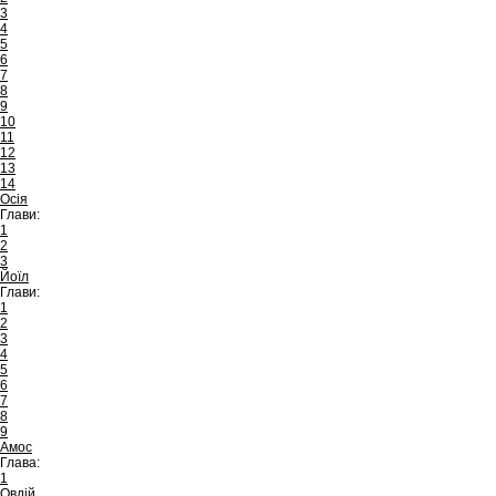
3
4
5
6
7
8
9
10
11
12
13
14
Осія
Глави:
1
2
3
Йоїл
Глави:
1
2
3
4
5
6
7
8
9
Амос
Глава:
1
Овдій