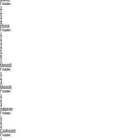
Глави:
1
2
3
4
Йона
Глави:
1
2
3
4
5
6
7
Михей
Глави:
1
2
3
Михей
Глави:
1
2
3
Авакум
Глави:
1
2
3
Софонія
Глави:
1