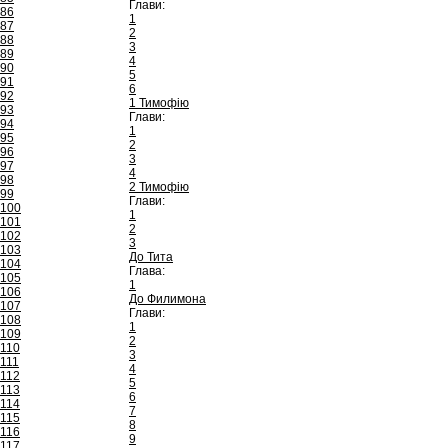
Глави:
86
1
87
2
88
3
89
4
90
5
91
6
92
1 Тимофію
93
Глави:
94
1
95
2
96
3
97
4
98
2 Тимофію
99
Глави:
100
1
101
2
102
3
103
До Тита
104
Глава:
105
1
106
До Филимона
107
Глави:
108
1
109
2
110
3
111
4
112
5
113
6
114
7
115
8
116
9
117