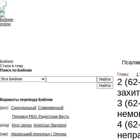
Встроить эту Библию на свой сайт
Библия
Псалми
Стихи в тему
Поиск по Библии
Главы:
1
2
(62-
Найти
захи
Варианты перевода Библии
3
(62-
(рус)
Синодальный
Современный
немо
Перевод РБО. Радостная Весть
4
(62-
(eng)
King James
American Standard
непра
(укр)
Український переклад І. Огієнка