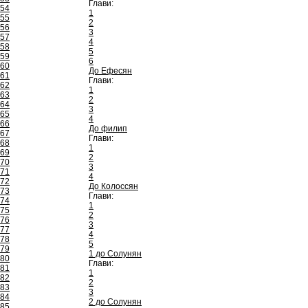
Глави:
54
1
55
2
56
3
57
4
58
5
59
6
60
До Ефесян
61
Глави:
62
1
63
2
64
3
65
4
66
До филип
67
Глави:
68
1
69
2
70
3
71
4
72
До Колоссян
73
Глави:
74
1
75
2
76
3
77
4
78
5
79
1 до Солунян
80
Глави:
81
1
82
2
83
3
84
2 до Солунян
85