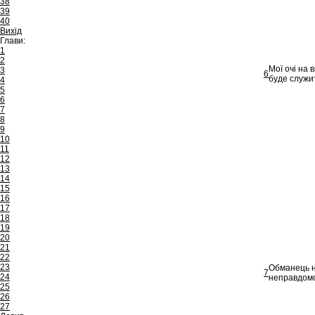
38
39
40
Вихід
Глави:
1
2
Мої очі на 
3
6
буде служит
4
5
6
7
8
9
10
11
12
13
14
15
16
17
18
19
20
21
22
23
Обманець не
7
24
неправдомо
25
26
27