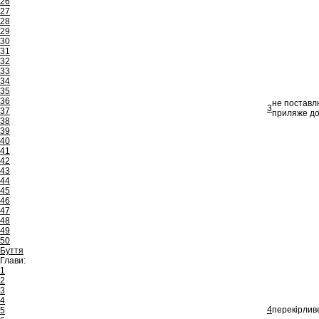
26
27
28
29
30
31
32
33
34
35
36
не поставлю
3
37
приляже до
38
39
40
41
42
43
44
45
46
47
48
49
50
Буття
Глави:
1
2
3
4
4
перекірливе
5