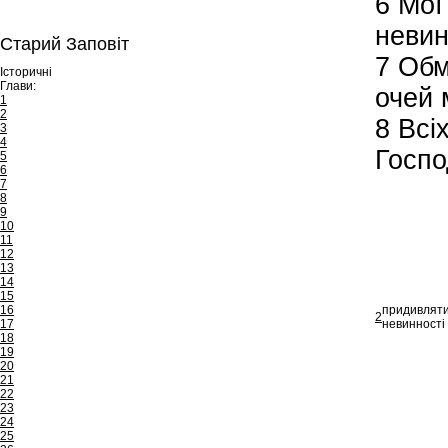
6
Мої 
невин
Старий Заповіт
7
Обма
Історичні
Глави:
очей 
1
2
8
Всіх
3
4
Госпо
5
6
7
8
9
10
11
12
13
14
15
16
придивляти
2
17
невинності 
18
19
20
21
22
23
24
25