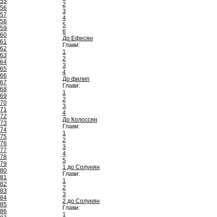
55
2
56
3
57
4
58
5
59
6
60
До Ефесян
61
Глави:
62
1
63
2
64
3
65
4
66
До филип
67
Глави:
68
1
69
2
70
3
71
4
72
До Колоссян
73
Глави:
74
1
75
2
76
3
77
4
78
5
79
1 до Солунян
80
Глави:
81
1
82
2
83
3
84
2 до Солунян
85
Глави:
86
1