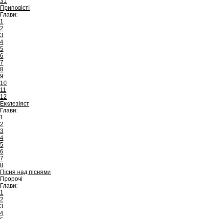
31
Приповісті
Глави:
1
2
3
4
5
6
7
8
9
10
11
12
Екклезіяст
Глави:
1
2
3
4
5
6
7
8
Пісня над піснями
Пророчі
Глави:
1
2
3
4