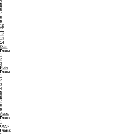
4
5
6
7
8
9
10
11
12
13
14
Осія
Глави:
1
2
3
Йоїл
Глави:
1
2
3
4
5
6
7
8
9
Амос
Глава:
1
Овдій
Глави: