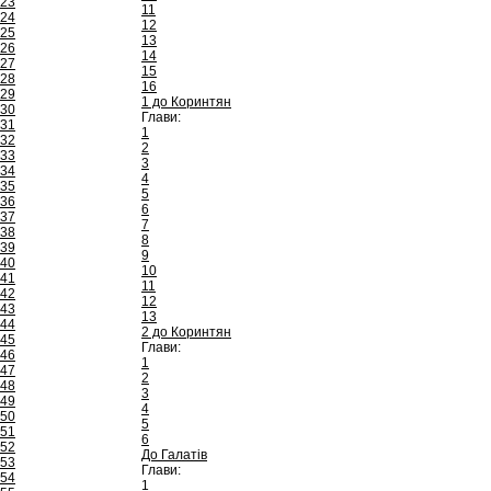
23
11
24
12
25
13
26
14
27
15
28
16
29
1 до Коринтян
30
Глави:
31
1
32
2
33
3
34
4
35
5
36
6
37
7
38
8
39
9
40
10
41
11
42
12
43
13
44
2 до Коринтян
45
Глави:
46
1
47
2
48
3
49
4
50
5
51
6
52
До Галатів
53
Глави:
54
1