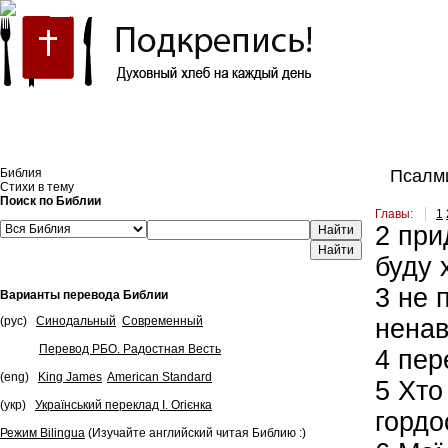
Встроить эту Библию на свой сайт
Библия
Псалми
Стихи в тему
Поиск по Библии
Главы:
1
2
прид
Найти
буду 
3
не п
Варианты перевода Библии
(рус)
Синодальный
Современный
ненав
Перевод РБО. Радостная Весть
4
пере
(eng)
King James
American Standard
5
Хто 
(укр)
Український переклад І. Огієнка
гордо
Режим Bilingua
(Изучайте английский читая Библию :)