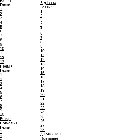
Ездра
Від Івана
Глави:
Глави:
1
1
2
2
3
3
4
4
5
5
6
6
7
7
8
8
9
9
10
10
11
11
12
12
13
13
Неемія
14
Глави:
15
1
16
2
17
3
18
4
19
5
20
6
21
7
22
8
23
9
24
10
25
Естер
26
Повчальні
27
Глави:
28
1
Дії Апостолів
2
Повчальні