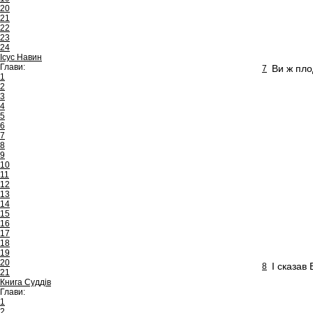
20
21
22
23
24
Ісус Навин
Глави:
Ви ж пло
7
1
2
3
4
5
6
7
8
9
10
11
12
13
14
15
16
17
18
19
20
І сказав 
8
21
Книга Суддів
Глави:
1
2