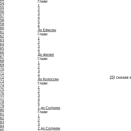
Глави:
54
1
55
2
56
3
57
4
58
5
59
6
60
До Ефесян
61
Глави:
62
1
63
2
64
3
65
4
66
До филип
67
Глави:
68
1
69
2
70
3
71
4
І сказав
72
25
До Колоссян
73
Глави:
74
1
75
2
76
3
77
4
78
5
79
1 до Солунян
80
Глави:
81
1
82
2
83
3
84
2 до Солунян
85