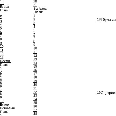
20
10
21
Ездра
Від Івана
Глави:
Глави:
1
1
2
І були с
2
18
3
3
4
4
5
5
6
6
7
7
8
8
9
9
10
10
11
11
12
12
13
13
Неемія
14
Глави:
15
1
16
2
17
3
18
4
19
5
20
6
21
7
22
Оці троє
19
8
23
9
24
10
25
Естер
26
Повчальні
27
Глави:
28
1