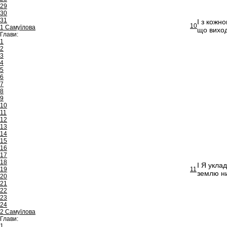
29
30
31
І з кожн
10
1 Самуїлова
що виходя
Глави:
1
2
3
4
5
6
7
8
9
10
11
12
13
14
15
16
17
18
І Я укла
19
11
землю н
20
21
22
23
24
2 Самуїлова
Глави:
1