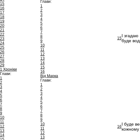
Глави:
15
1
16
2
17
3
18
4
19
5
20
6
21
7
22
І згадаю
8
15
23
буде вод
9
24
10
25
11
26
12
27
13
28
14
29
15
1 Хроніки
16
Глави:
Від Марка
1
Глави:
2
1
3
2
4
3
5
4
6
5
7
6
8
7
9
8
10
9
11
І буде в
10
12
16
11
кожному 
13
12
14
13
15