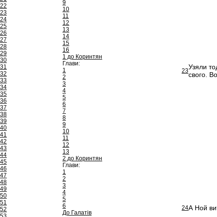
9
22
10
23
11
24
12
25
13
26
14
27
15
28
16
29
1 до Коринтян
30
Глави:
Узяли то
31
1
23
32
свого. В
2
33
3
34
4
35
5
36
6
37
7
38
8
39
9
40
10
41
11
42
12
43
13
44
2 до Коринтян
45
Глави:
46
1
47
2
48
3
49
4
50
5
51
6
А Ной ви
24
52
До Галатів
53