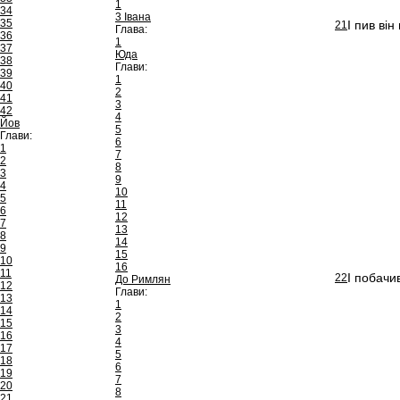
1
34
3 Івана
35
І пив ві
21
Глава:
36
1
37
Юда
38
Глави:
39
1
40
2
41
3
42
4
Йов
5
Глави:
6
1
7
2
8
3
9
4
10
5
11
6
12
7
13
8
14
9
15
10
16
11
І побачи
22
До Римлян
12
Глави:
13
1
14
2
15
3
16
4
17
5
18
6
19
7
20
8
21