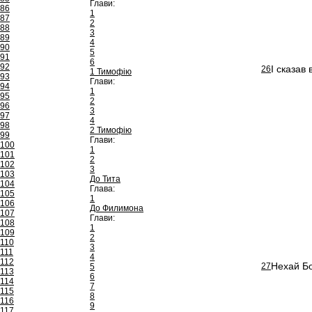
Глави:
86
1
87
2
88
3
89
4
90
5
91
6
92
І сказав
26
1 Тимофію
93
Глави:
94
1
95
2
96
3
97
4
98
2 Тимофію
99
Глави:
100
1
101
2
102
3
103
До Тита
104
Глава:
105
1
106
До Филимона
107
Глави:
108
1
109
2
110
3
111
4
112
Нехай Бо
27
5
113
6
114
7
115
8
116
9
117