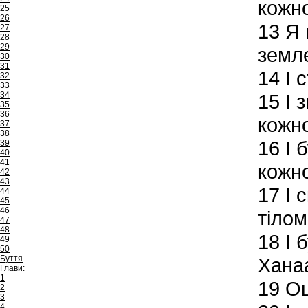
кожно
25
26
13
Я 
27
28
29
земл
30
31
14
І 
32
33
34
15
І 
35
36
кожно
37
38
16
І б
39
40
41
кожно
42
43
17
І 
44
45
46
тілом
47
48
18
І б
49
50
Буття
Ханаа
Глави:
1
19
Оц
2
3
4