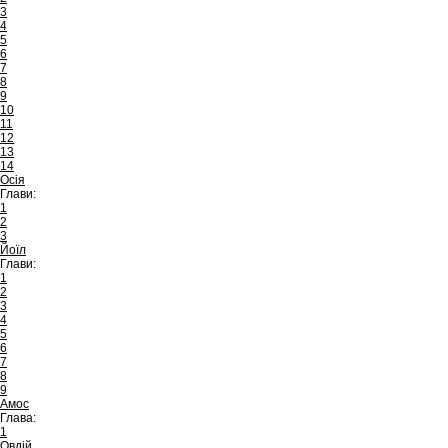
3
4
5
6
7
8
9
10
11
12
13
14
Осія
Глави:
1
2
3
Йоїл
Глави:
1
2
3
4
5
6
7
8
9
Амос
Глава:
1
Овдій