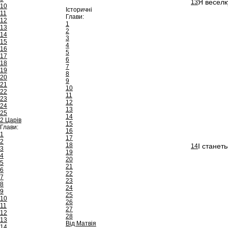
Я веселк
13
10
Історичні
11
Глави:
12
1
13
2
14
3
15
4
16
5
17
6
18
7
19
8
20
9
21
10
22
11
23
12
24
13
25
14
2 Царів
15
Глави:
16
1
17
2
18
І станет
14
3
19
4
20
5
21
6
22
7
23
8
24
9
25
10
26
11
27
12
28
13
Від Матвія
14