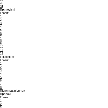
30
31
Приповісті
Глави:
1
2
3
4
5
6
7
8
9
10
11
12
Екклезіяст
Глави:
1
2
3
4
5
6
7
8
Пісня над піснями
Пророчі
Глави:
1
2
3