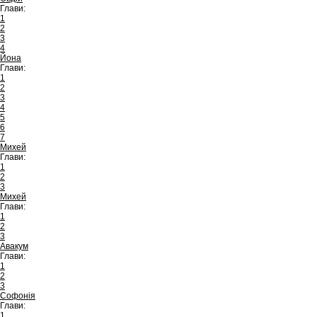
Глави:
1
2
3
4
Йона
Глави:
1
2
3
4
5
6
7
Михей
Глави:
1
2
3
Михей
Глави:
1
2
3
Авакум
Глави:
1
2
3
Софонія
Глави:
1