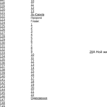
10
118
11
119
12
120
13
121
До Євреїв
122
Пророчі
123
Глави:
124
1
125
2
126
3
127
4
128
5
129
6
130
7
131
8
132
9
А Ной жив
28
133
10
134
11
135
12
136
13
137
14
138
15
139
16
140
17
141
18
142
19
143
20
144
21
145
22
146
Одкровення
147
148
149