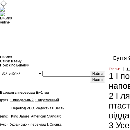
Встроить эту Библию на свой сайт
Библия
Буття 
Стихи в тему
Поиск по Библии
Главы:
1
1
І по
Найти
напо
Варианты перевода Библии
2
І ля
(рус)
Синодальный
Современный
птаст
Перевод РБО. Радостная Весть
відда
(eng)
King James
American Standard
3
Усе,
(укр)
Український переклад І. Огієнка