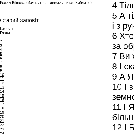
4
Тіль
Режим Bilingua
(Изучайте английский читая Библию :)
5
А ті
Старий Заповіт
і з р
Історичні
Глави:
6
Хто
1
2
за о
3
4
7
Ви ж
5
6
7
8
І ск
8
9
9
А Я,
10
11
12
10
І 
13
14
земно
15
16
17
11
І Я
18
19
біль
20
21
12
І 
22
23
24