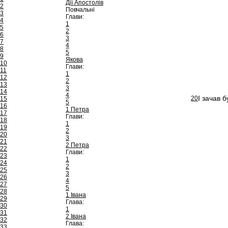
Дії Апостолів
2
Повчальні
3
Глави:
4
1
5
2
6
3
7
4
8
5
9
Якова
10
Глави:
11
1
12
2
13
3
14
4
І зачав 
20
15
5
16
1 Петра
17
Глави:
18
1
19
2
20
3
21
2 Петра
22
Глави:
23
1
24
2
25
3
26
4
27
5
28
1 Івана
29
Глава:
30
1
31
2 Івана
32
Глава:
33