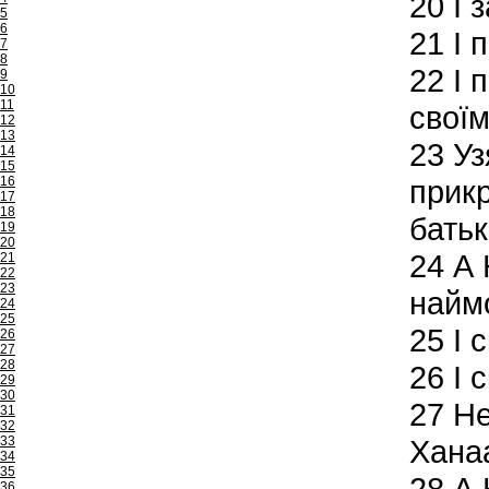
20
І 
5
6
21
І п
7
8
22
І 
9
10
11
своїм
12
13
23
Уз
14
15
16
прикр
17
18
батьк
19
20
24
А 
21
22
23
найм
24
25
25
І 
26
27
28
26
І 
29
30
27
Не
31
32
33
Хана
34
35
28
А Н
36