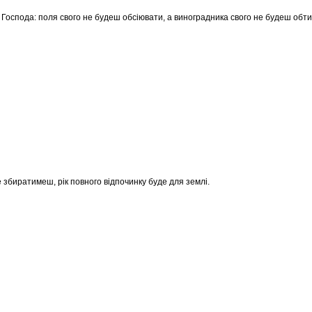
я Господа: поля свого не будеш обсіювати, а виноградника свого не будеш обт
 збиратимеш, рік повного відпочинку буде для землі.