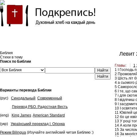
Встроить эту Библию на свой сайт
Библия
Левит 
Стихи в тему
Поиск по Библии
Главы:
1
1
І Господь п
Найти
2
Промовляй д
3
Шість літ б
4
а сьомого р
5
Саморослого
Варианты перевода Библии
6
І те, що са
7
і для скоти
(рус)
Синодальный
Современный
8
І відлічиш с
9
І засурмите
Перевод РБО. Радостная Весть
10
І освятите
11
Ювілей цей
(eng)
King James
American Standard
12
бо це ювіл
13
У році тог
(укр)
Український переклад І. Огієнка
14
А коли пр
15
За числом 
Режим Bilingua
(Изучайте английский читая Библию :)
16
За многіст