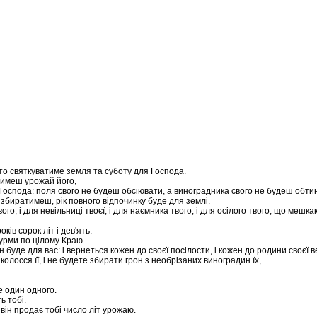
 то святкуватиме земля та суботу для Господа.
атимеш урожай його,
 Господа: поля свого не будеш обсіювати, а виноградника свого не будеш обти
збиратимеш, рік повного відпочинку буде для землі.
вого, і для невільниці твоєї, і для наємника твого, і для осілого твого, що мешк
оків сорок літ і дев'ять.
сурми по цілому Краю.
н буде для вас: і вернеться кожен до своєї посілости, і кожен до родини своєї 
колосся її, і не будете збирати грон з необрізаних виноградин їх,
е один одного.
ь тобі.
о він продає тобі число літ урожаю.