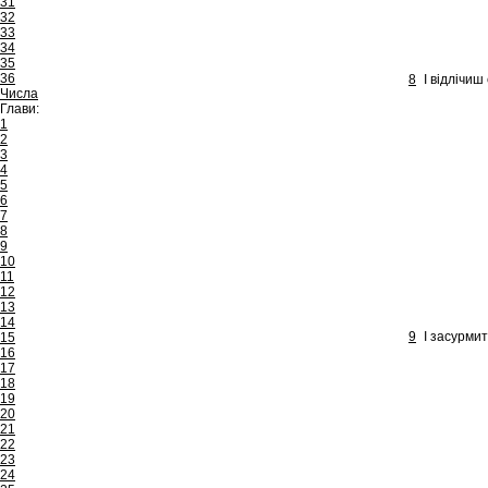
31
32
33
34
35
36
8
І відлічиш 
Числа
Глави:
1
2
3
4
5
6
7
8
9
10
11
12
13
14
9
І засурми
15
16
17
18
19
20
21
22
23
24