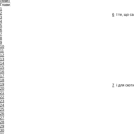
Левит
Глави:
1
2
6
І те, що с
3
4
5
6
7
8
9
10
11
12
13
14
15
16
17
18
19
7
і для скот
20
21
22
23
24
25
26
27
28
29
30