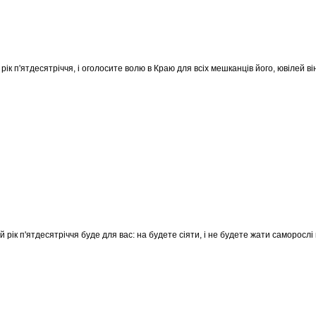
 рік п'ятдесятріччя, і оголосите волю в Краю для всіх мешканців його, ювілей ві
 рік п'ятдесятріччя буде для вас: на будете сіяти, і не будете жати саморослі 