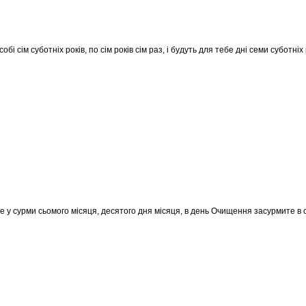
собі сім суботніх років, по сім років сім раз, і будуть для тебе дні семи суботніх 
те у сурми сьомого місяця, десятого дня місяця, в день Очищення засурмите в 