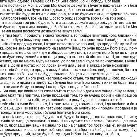
ите один одного, і будеш боятися Бога свого, бо Я Господь, Бог ваш!
аєте постанови Мої, а устави Мої будете держати, і будете виконувати їх, і бе
сть плід свій, а ви будете їсти досита, і безпечно сидітимете на ній.
скажете: Що будемо їсти сьомого року, тож не будемо сіяти, не будемо збирати
 благословення Своє на вас шостого року, і зродить врожай на три роки.
іяти восьмий той рік, і будете їсти з старих урожаїв аж до року дев'ятого, аж д
е буде продаватися назавжди, бо Моя та земля, бо ви приходьки та осілі в Ме
й землі вашої посілости дозволяйте викуп землі.
іє твій брат, і продасть із своєї посілости, то прийде викупник його, близький 
 коли не буде йому викупника, а рука його стане спроможна, і знайде потрібне 
ь він літа продажу свого, і верне позостале чоловікові, що продав йому, та й в
а його не знайде потрібного на заплату йому, то буде продаж його в руці покупц
 продасть мешкальний дім в обмурованому місті, то викуп його буде до кінця ро
 не буде викуплений аж до кінця року, то стане той дім, що в місті, яке має мур
селях, що не мають муру навколо, до поля землі буде те прираховане, і буде йо
витів, доми в містах їх посілости викуп для Левитів завжди буде можливий.
пить від Левитів, то продаж дому й міста посілости його вийде в ювілеї, бо то д
ко навколо їхніх міст не буде продане, бо це вічна посілість для них.
дніє твій брат, а його рука неспроможною стане, то підтримаєш його, приходько 
 від нього лихви та прибутку, і будеш боятися Бога свого, і житиме брат твій 
го не даси йому на лихву, і на прибуток не даси їжі своєї.
, Бог ваш, що вивів вас із єгипетського краю, щоб дати вам ханаанську землю,
дніє брат твій при тобі, і буде проданий тобі, то не будеш робити ним праці ра
 як осілий він при тобі, аж до ювілейного року буде він працювати тобі.
тебе він та сини його з ним, і вернеться він до родини своєї, і до посілости бать
ї раби, що Я вивів їх з єгипетського краю, не будуть вони продані продажем р
володіти ним жорстоко, і будеш боятися Бога свого.
 та невільниця твоя, що будуть твої, будуть із народів, що навколо вас, із них
 синів осілих, що мешкають з вами, з них купите та з племені їхнього, що з вами
те їх, як спадщину, вашим синам по вас на спадок посілости навіки, ними буд
а приходька чи осілого при тобі спроможна, а брат твій збідніє при ньому, і 
як буде проданий, викуп буде йому, один із братів його викупить його,