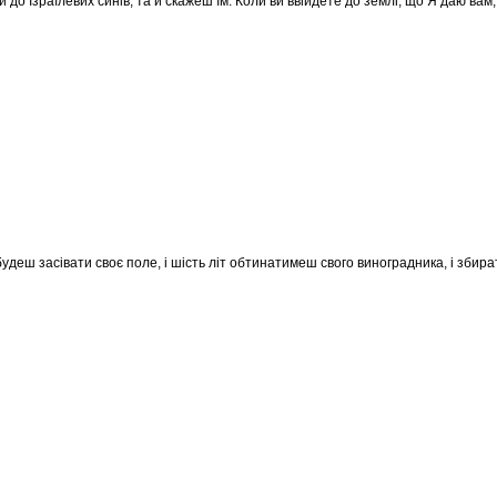
до Ізраїлевих синів, та й скажеш їм: Коли ви ввійдете до землі, що Я даю вам
будеш засівати своє поле, і шість літ обтинатимеш свого виноградника, і збир