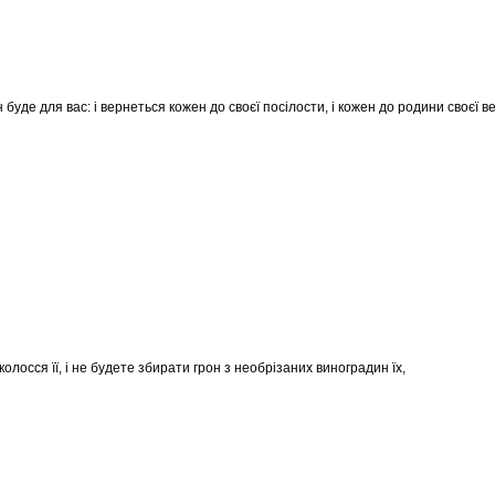
н буде для вас: і вернеться кожен до своєї посілости, і кожен до родини своєї в
колосся її, і не будете збирати грон з необрізаних виноградин їх,