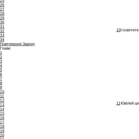
25
26
27
28
29
30
31
10
І освятите
32
33
34
Повторення Закону
Глави:
1
2
3
4
5
6
7
8
9
10
11
12
11
Ювілей цей
13
14
15
16
17
18
19
20