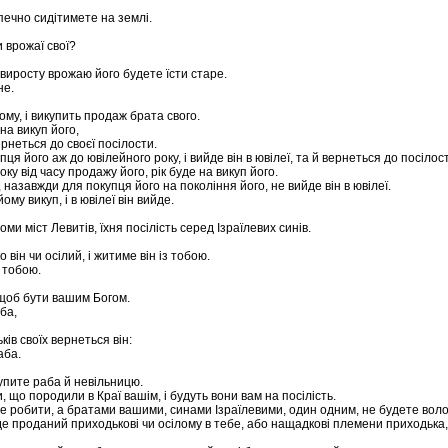
зпечно сидітимете на землі.
 врожаї свої?
о виросту врожаю його будете їсти старе.
не.
йому, і викупить продаж брата свого.
на викуп його,
ернеться до своєї посілости.
я його аж до ювілейного року, і вийде він в ювілеї, та й вернеться до посілост
ку від часу продажу його, рік буде на викуп його.
, назавжди для покупця його на покоління його, не вийде він в ювілеї.
му викуп, і в ювілеї він вийде.
оми міст Левитів, їхня посілість серед Ізраїлевих синів.
він чи осілий, і житиме він із тобою.
з тобою.
 щоб бути вашим Богом.
ба,
ків своїх вернеться він:
аба.
 купите раба й невільницю.
, що породили в Краї вашім, і будуть вони вам на посілість.
ете робити, а братами вашими, синами Ізраїлевими, один одним, не будете воло
буде проданий приходькові чи осілому в тебе, або нащадкові племени приходька,