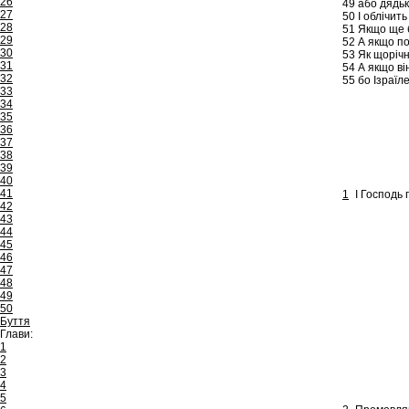
26
49
або дядько
27
50
І облічить
28
51
Якщо ще ба
29
52
А якщо поз
30
53
Як щорічн
31
54
А якщо він
32
55
бо Ізраїле
33
34
35
36
37
38
39
40
41
1
І Господь 
42
43
44
45
46
47
48
49
50
Буття
Глави:
1
2
3
4
5