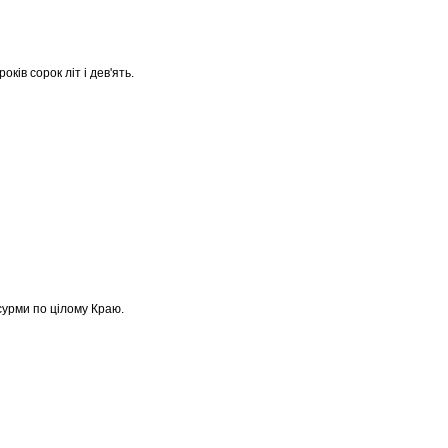
років сорок літ і дев'ять.
сурми по цілому Краю.