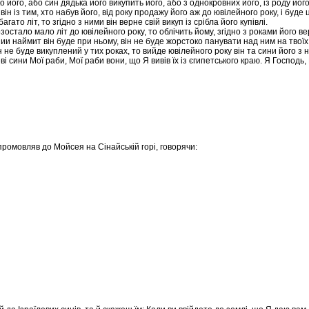
 його, або син дядька його викупить його, або з однокровних його, із роду йог
 він із тим, хто набув його, від року продажу його аж до ювілейного року, і буд
гато літ, то згідно з ними він верне свій викуп із срібла його купівлі.
остало мало літ до ювілейного року, то облічить йому, згідно з роками його ве
ии наймит він буде при ньому, він не буде жорстоко панувати над ним на твоїх
 не буде викуплений у тих роках, то вийде ювілейного року він та сини його з 
ві сини Мої раби, Мої раби вони, що Я вивів їх із єгипетського краю. Я Господь,
промовляв до Мойсея на Сінайській горі, говорячи: