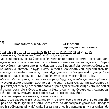
25
Показать теги (если есть)
WEB версия
Версия для копирования
2
3
4
5
6
7
8
9
10
11
12
13
14
15
16
17
18
19
20
21
22
23
24
25
26
27
ромовляв до Мойсея на Сінайській горі, говорячи:
о Ізраїлевих синів, та й скажеш їм: Коли ви ввійдете до землі, що Я даю вам,
удеш засівати своє поле, і шість літ обтинатимеш свого виноградника, і збир
оку субота повного відпочинку буде для землі, повний відпочинок, субота для
 колосу жнив твоїх не будеш жати, а ґрон з необрізаних виноградин твоїх не 
ме вродиться в цім відпочинку землі, буде для вас на їжу, для тебе, і для раба т
ни твоєї, і для звірини, що в Краї твоїм, буде ввесь урожай його на їжу.
обі сім суботніх років, по сім років сім раз, і будуть для тебе дні семи суботніх р
 у сурми сьомого місяця, десятого дня місяця, в день Очищення засурмите в 
 рік п'ятдесятріччя, і оголосите волю в Краю для всіх мешканців його, ювілей ві
 рік п'ятдесятріччя буде для вас: на будете сіяти, і не будете жати саморослі 
ей, святощі будуть для вас, з поля будете їсти врожай його.
о ювілею вернетесь кожен до своєї посілости.
одасте що своєму ближньому, або купите з руки свого ближнього, не обманюйт
років по ювілеї купиш від ближнього свого, за числом років урожаю він продаст
ю літ побільшиш ціну тієї купівлі, а за малістю літ зменшиш ціну тієї купівлі, б