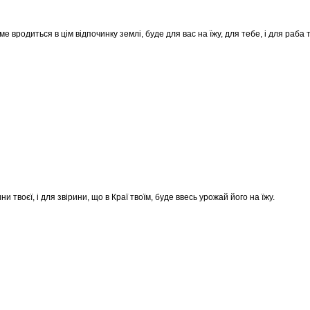
аме вродиться в цім відпочинку землі, буде для вас на їжу, для тебе, і для раба 
ини твоєї, і для звірини, що в Краї твоїм, буде ввесь урожай його на їжу.