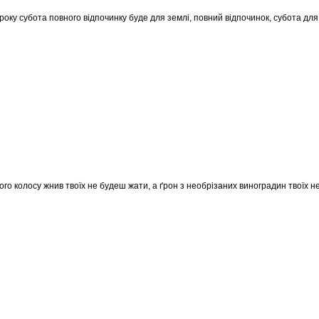
 року субота повного відпочинку буде для землі, повний відпочинок, субота дл
го колосу жнив твоїх не будеш жати, а ґрон з необрізаних виноградин твоїх не