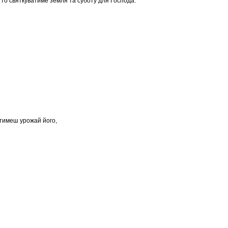
, то святкуватиме земля та суботу для Господа.
атимеш урожай його,