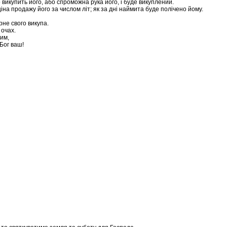
о викупить його, або спроможна рука його, і буде викуплений.
е ціна продажу його за числом літ; як за дні наймита буде полічено йому.
рне свого викупа.
 очах.
ним,
 Бог ваш!