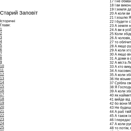
17
І не обман
18
І ви викон
19
І земля да
Старий Заповіт
20
А коли ви 
21
І зошлю Я
Історичні
22
І будете с
Глави:
23
А земля н
1
24
А ви в усі
2
25
Коли збідн
3
26
А чоловік,
4
27
то облічит
5
28
А якщо рук
6
29
А коли хто
7
30
А якщо він
8
31
А доми в о
9
32
А міста Ле
10
33
А хто вику
11
34
А пасовись
12
35
А коли збі
13
36
Не візьмеш
14
37
Срібла сво
15
38
Я Господь
16
39
А коли збі
17
40
як наймит,
18
41
вийде від 
19
42
бо вони Мо
20
43
Не будеш 
21
44
А раб твій
22
45
А також із
23
46
І передас
24
47
А коли рук
25
48
то потім, 