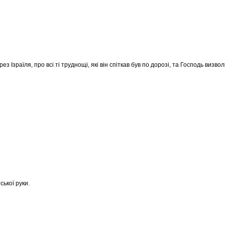
 Ізраїля, про всі ті труднощі, які він спіткав був по дорозі, та Господь визволи
ської руки.