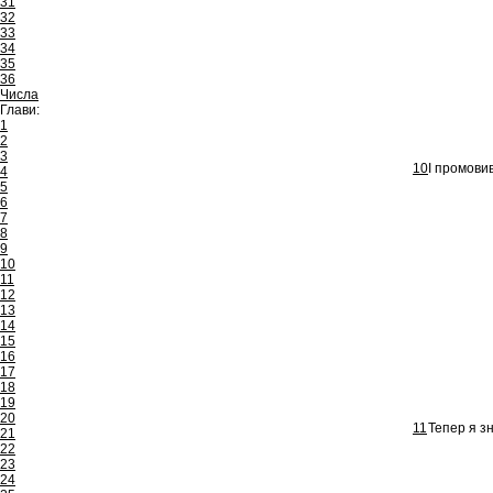
31
32
33
34
35
36
Числа
Глави:
1
2
3
10
І промовив
4
5
6
7
8
9
10
11
12
13
14
15
16
17
18
19
20
11
Тепер я зн
21
22
23
24