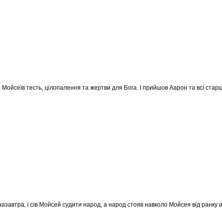
о, Мойсеїв тесть, цілопалення та жертви для Бога. І прийшов Аарон та всі стар
назавтра, і сів Мойсей судити народ, а народ стояв навколо Мойсея від ранку 