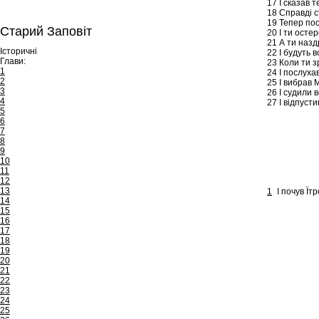
17
І сказав т
18
Справді ст
19
Тепер посл
Старий Заповіт
20
І ти остер
21
А ти назд
Історичні
22
І будуть в
Глави:
23
Коли ти зр
1
24
І послухав
2
25
І вибрав 
3
26
І судили 
4
27
І відпусти
5
6
7
8
9
10
11
12
13
1
І почув Їт
14
15
16
17
18
19
20
21
22
23
24
25