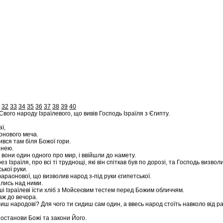
32
33
34
35
36
37
38
39
40
Свого народу Ізраїлевого, що вивів Господь Ізраїля з Єгипту.
ї,
аонового меча.
ився там біля Божої гори.
 нею.
и вони один одного про мир, і ввійшли до намету.
Ізраїля, про всі ті труднощі, які він спіткав був по дорозі, та Господь визволи
ької руки.
фараонової, що визволив народ з-під руки єгипетської.
ялись над ними.
рші Ізраїлеві їсти хліб з Мойсеєвим тестем перед Божим обличчям.
аж до вечора.
обиш народові? Для чого ти сидиш сам один, а ввесь народ стоїть навколо від р
постанови Божі та закони Його.