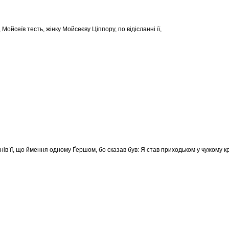
о, Мойсеїв тесть, жінку Мойсеєву Ціппору, по відісланні її,
нів її, що ймення одному Ґершом, бо сказав був: Я став приходьком у чужому кр