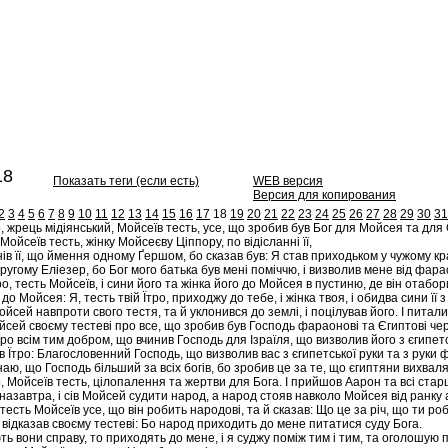
18
Показать теги (если есть)
WEB версия
Версия для копирования
2
3
4
5
6
7
8
9
10
11
12
13
14
15
16
17
18
19
20
21
22
23
24
25
26
27
28
29
30
31
о, жрець мідіянський, Мойсеїв тесть, усе, що зробив був Бог для Мойсея та для 
 Мойсеїв тесть, жінку Мойсеєву Ціппору, по відісланні її,
ів її, що ймення одному Ґершом, бо сказав був: Я став приходьком у чужому кра
угому Еліезер, бо Бог мого батька був мені поміччю, і визволив мене від фар
ро, тесть Мойсеїв, і сини його та жінка його до Мойсея в пустиню, де він отабор
 до Мойсея: Я, тесть твій Їтро, приходжу до тебе, і жінка твоя, і обидва сини її з
йсей навпроти свого тестя, та й уклонився до землі, і поцілував його. І питал
йсей своєму тестеві про все, що зробив був Господь фараонові та Єгиптові через 
тро всім тим добром, що вчинив Господь для Ізраїля, що визволив його з єгипетс
 Їтро: Благословенний Господь, що визволив вас з єгипетської руки та з руки 
аю, що Господь більший за всіх богів, бо зробив це за те, що єгиптяни вихвал
о, Мойсеїв тесть, цілопалення та жертви для Бога. І прийшов Аарон та всі ста
назавтра, і сів Мойсей судити народ, а народ стояв навколо Мойсея від ранку 
тесть Мойсеїв усе, що він робить народові, та й сказав: Що це за річ, що ти р
відказав своєму тестеві: Бо народ приходить до мене питатися суду Бога.
ь вони справу, то приходять до мене, і я суджу поміж тим і тим, та оголошую 