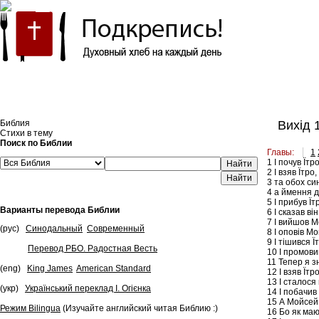
Встроить эту Библию на свой сайт
Библия
Вихід 
Стихи в тему
Поиск по Библии
Главы:
1
1
І почув Їтр
Найти
2
І взяв Їтро,
3
та обох син
4
а ймення др
5
І прибув Їт
Варианты перевода Библии
6
І сказав він
7
І вийшов Мо
(рус)
Синодальный
Современный
8
І оповів Мо
9
І тішився Ї
Перевод РБО. Радостная Весть
10
І промовив
11
Тепер я зн
(eng)
King James
American Standard
12
І взяв Їтр
13
І сталося 
(укр)
Український переклад І. Огієнка
14
І побачив 
15
А Мойсей 
Режим Bilingua
(Изучайте английский читая Библию :)
16
Бо як мают