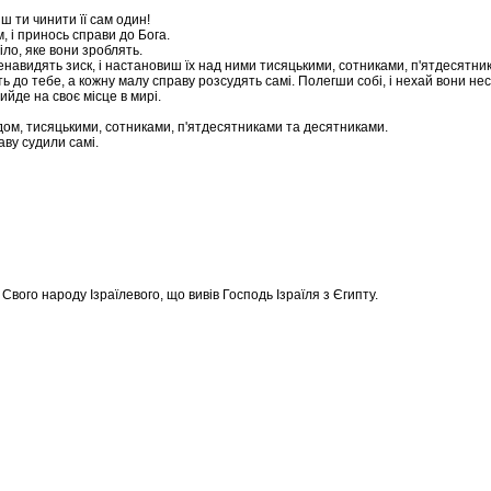
ш ти чинити її сам один!
, і принось справи до Бога.
діло, яке вони зроблять.
енавидять зиск, і настановиш їх над ними тисяцькими, сотниками, п'ятдесятни
ь до тебе, а кожну малу справу розсудять самі. Полегши собі, і нехай вони нес
ийде на своє місце в мирі.
одом, тисяцькими, сотниками, п'ятдесятниками та десятниками.
аву судили самі.
 Свого народу Ізраїлевого, що вивів Господь Ізраїля з Єгипту.