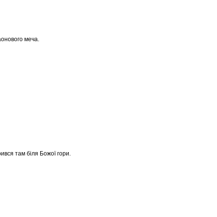
аонового меча.
рився там біля Божої гори.