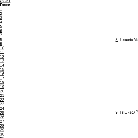
Левит
Глави:
1
2
3
4
5
6
7
8
8
І оповів М
9
10
11
12
13
14
15
16
17
18
19
20
21
22
23
24
9
І тішився 
25
26
27
28
29
30