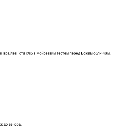
ші Ізраїлеві їсти хліб з Мойсеєвим тестем перед Божим обличчям.
аж до вечора.