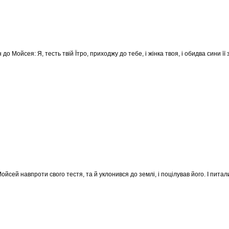
ін до Мойсея: Я, тесть твій Їтро, приходжу до тебе, і жінка твоя, і обидва сини її 
ойсей навпроти свого тестя, та й уклонився до землі, і поцілував його. І пита