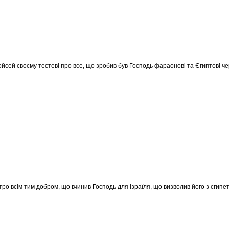
ойсей своєму тестеві про все, що зробив був Господь фараонові та Єгиптові через
Їтро всім тим добром, що вчинив Господь для Ізраїля, що визволив його з єгипет