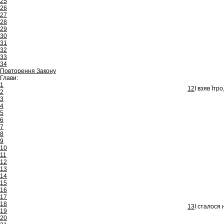
25
26
27
28
29
30
31
32
33
34
Повторення Закону
Глави:
1
12
І взяв Їтр
2
3
4
5
6
7
8
9
10
11
12
13
14
15
16
17
18
13
І сталося 
19
20