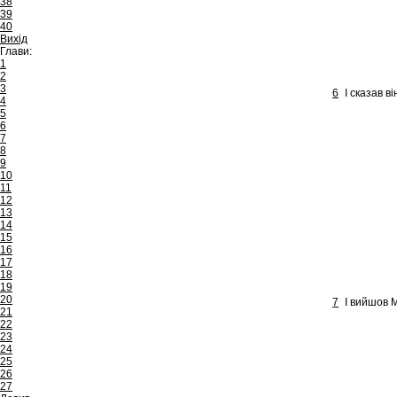
38
39
40
Вихід
Глави:
1
2
3
6
І сказав в
4
5
6
7
8
9
10
11
12
13
14
15
16
17
18
19
20
7
І вийшов М
21
22
23
24
25
26
27