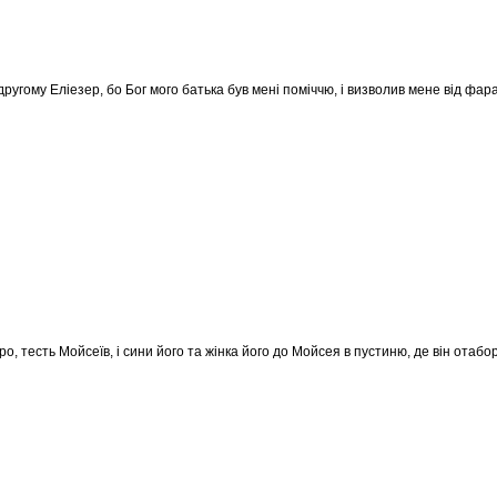
ругому Еліезер, бо Бог мого батька був мені поміччю, і визволив мене від фар
тро, тесть Мойсеїв, і сини його та жінка його до Мойсея в пустиню, де він отабо