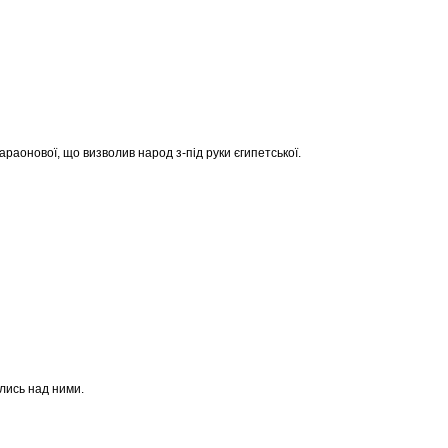
араонової, що визволив народ з-під руки єгипетської.
ялись над ними.