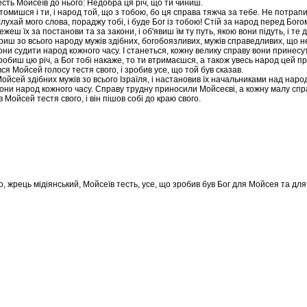
есть Мойсеїв до нього: Недобра ця річ, що ти чиниш.
омишся і ти, і народ той, що з тобою, бо ця справа тяжча за тебе. Не потрапи
ухай мого слова, пораджу тобі, і буде Бог із тобою! Стій за народ перед Богом
ежеш їх за постанови та за закони, і об'явиш їм ту путь, якою вони підуть, і те 
риш зо всього народу мужів здібних, богобоязливих, мужів справедливих, що н
они судити народ кожного часу. І станеться, кожну велику справу вони принесут
обиш цю річ, а Бог тобі накаже, то ти втримаєшся, а також увесь народ цей пр
ся Мойсей голосу тестя свого, і зробив усе, що той був сказав.
Мойсей здібних мужів зо всього Ізраїля, і настановив їх начальниками над нар
вони народ кожного часу. Справу трудну приносили Мойсеєві, а кожну малу спр
в Мойсей тестя свого, і він пішов собі до краю свого.
ро, жрець мідіянський, Мойсеїв тесть, усе, що зробив був Бог для Мойсея та для