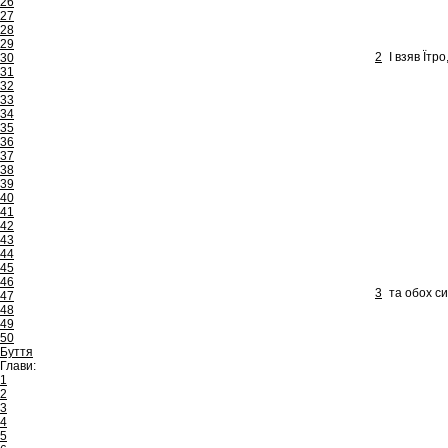
26
27
28
29
2
І взяв Їтр
30
31
32
33
34
35
36
37
38
39
40
41
42
43
44
45
46
3
та обох си
47
48
49
50
Буття
Глави:
1
2
3
4
5