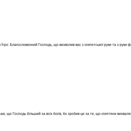
 Їтро: Благословенний Господь, що визволив вас з єгипетської руки та з руки ф
аю, що Господь більший за всіх богів, бо зробив це за те, що єгиптяни вихвал