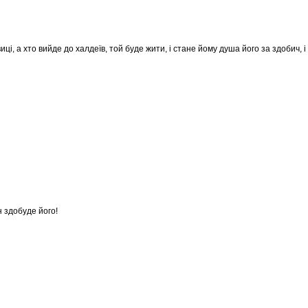
иці, а хто вийде до халдеїв, той буде жити, і стане йому душа його за здобич, і
н здобуде його!