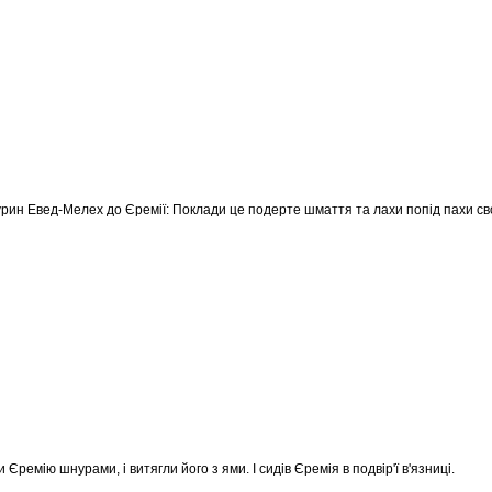
урин Евед-Мелех до Єремії: Поклади це подерте шмаття та лахи попід пахи свої
и Єремію шнурами, і витягли його з ями. І сидів Єремія в подвір'ї в'язниці.