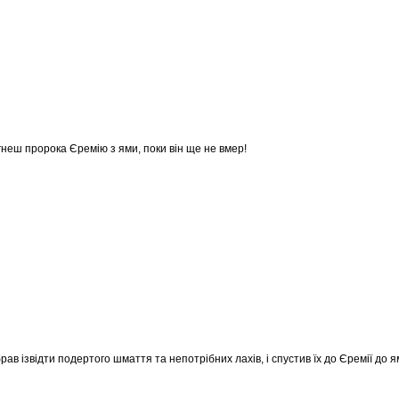
ягнеш пророка Єремію з ями, поки він ще не вмер!
рав ізвідти подертого шмаття та непотрібних лахів, і спустив їх до Єремії до 