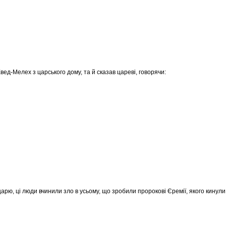
вед-Мелех з царського дому, та й сказав цареві, говорячи:
арю, ці люди вчинили зло в усьому, що зробили пророкові Єремії, якого кинули до