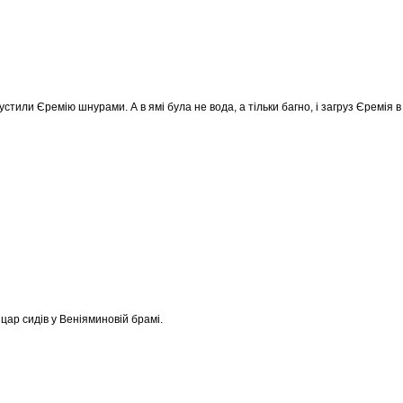
пустили Єремію шнурами. А в ямі була не вода, а тільки багно, і загруз Єремія в 
 цар сидів у Веніяминовій брамі.