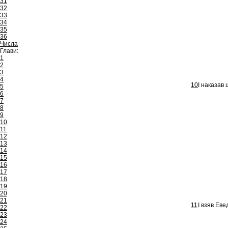
31
32
33
34
35
36
Числа
Глави:
1
2
3
4
10
І наказав 
5
6
7
8
9
10
11
12
13
14
15
16
17
18
19
20
21
11
І взяв Еве
22
23
24