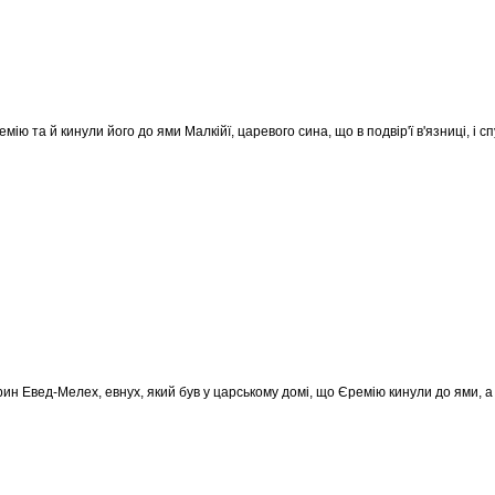
емію та й кинули його до ями Малкійї, царевого сина, що в подвір'ї в'язниці, і с
рин Евед-Мелех, евнух, який був у царському домі, що Єремію кинули до ями, а