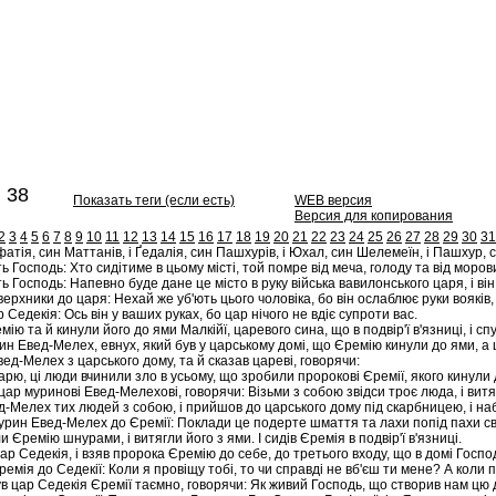
 38
Показать теги (если есть)
WEB версия
Версия для копирования
2
3
4
5
6
7
8
9
10
11
12
13
14
15
16
17
18
19
20
21
22
23
24
25
26
27
28
29
30
31
атія, син Маттанів, і Ґедалія, син Пашхурів, і Юхал, син Шелемеїн, і Пашхур, с
ь Господь: Хто сидітиме в цьому місті, той помре від меча, голоду та від морови
ь Господь: Напевно буде дане це місто в руку війська вавилонського царя, і він
верхники до царя: Нехай же уб'ють цього чоловіка, бо він ослаблює руки вояків, п
р Седекія: Ось він у ваших руках, бо цар нічого не вдіє супроти вас.
мію та й кинули його до ями Малкійї, царевого сина, що в подвір'ї в'язниці, і сп
ин Евед-Мелех, евнух, який був у царському домі, що Єремію кинули до ями, а 
ед-Мелех з царського дому, та й сказав цареві, говорячи:
рю, ці люди вчинили зло в усьому, що зробили пророкові Єремії, якого кинули до 
цар муринові Евед-Мелехові, говорячи: Візьми з собою звідси троє люда, і вит
д-Мелех тих людей з собою, і прийшов до царського дому під скарбницею, і наб
урин Евед-Мелех до Єремії: Поклади це подерте шмаття та лахи попід пахи свої
и Єремію шнурами, і витягли його з ями. І сидів Єремія в подвір'ї в'язниці.
ар Седекія, і взяв пророка Єремію до себе, до третього входу, що в домі Господ
ремія до Седекії: Коли я провіщу тобі, то чи справді не вб'єш ти мене? А коли 
в цар Седекія Єремії таємно, говорячи: Як живий Господь, що створив нам цю д