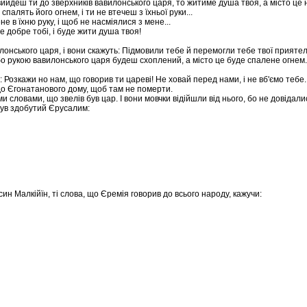
 вийдеш ти до зверхників вавилонського царя, то житиме душа твоя, а місто це 
палять його огнем, і ти не втечеш з їхньої руки...
 в їхню руку, і щоб не насміялися з мене...
е добре тобі, і буде жити душа твоя!
лонського царя, і вони скажуть: Підмовили тебе й перемогли тебе твої приятелі
ки, бо рукою вавилонського царя будеш схоплений, а місто це буде спалене огнем.
 Розкажи но нам, що говорив ти цареві! Не ховай перед нами, і не вб'ємо тебе.
до Єгонатанового дому, щоб там не померти.
ми словами, що звелів був цар. І вони мовчки відійшли від нього, бо не довідали
 був здобутий Єрусалим:
син Малкійїн, ті слова, що Єремія говорив до всього народу, кажучи: