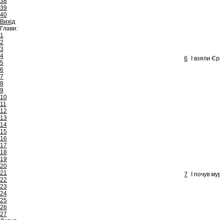
38
39
40
Вихід
Глави:
1
2
3
4
6
І взяли Єр
5
6
7
8
9
10
11
12
13
14
15
16
17
18
19
20
21
7
І почув му
22
23
24
25
26
27