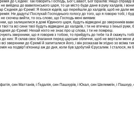
ремія до Седекії: Так говорить Господь, Бог Саваот, Бог Ізраїлів: Якщо справді
не вийдеш до вавилонського царя, то це місто буде дане в руку халдеїв, і вони с
ар Седекія до Єремії: Я боюся юдеїв, що перейшли до халдеїв, щоб не дали мене
ремія: Не дадуть! Послухай Господнього голосу до того, що я говорю тобі, і буд
 не схочеш вийти, то ось слово, що Господь мені виявив:
жінки, що залишилися в домі Юдиного царя, будуть відведені до зверхників вави
и твої та всі сини твої будуть відведені до халдеїв, і ти не втечеш з їхньої ру
едекія до Єремії: Нехай ніхто не знає про ці слова, і ти не помреш.
чують зверхники, що я говорив з тобою, то прийдуть до тебе та й скажуть тобі:
 до них: Я склав своє благання перед царське обличчя, щоб не вертали мене 
всі зверхники до Єремії й запиталися його, і він розказав їм згідно зо всіма ти
емія на подвір'ї в'язниці аж до дня, коли був здобутий Єрусалим. І сталося, як
фатія, син Маттанів, і Ґедалія, син Пашхурів, і Юхал, син Шелемеїн, і Пашхур, 