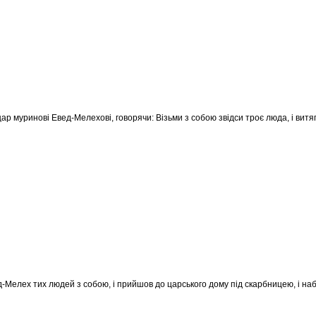
цар муринові Евед-Мелехові, говорячи: Візьми з собою звідси троє люда, і вит
д-Мелех тих людей з собою, і прийшов до царського дому під скарбницею, і наб