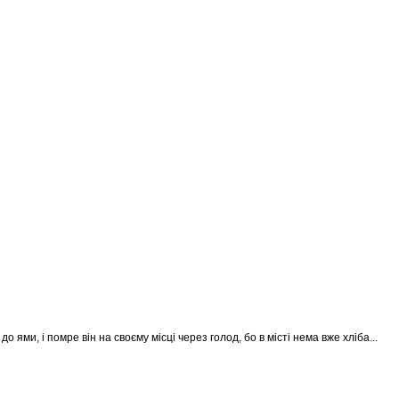
 ями, і помре він на своєму місці через голод, бо в місті нема вже хліба...