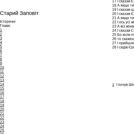
17
І сказав Є
18
А якщо ти 
19
І сказав ц
Старий Заповіт
20
І сказав Є
21
А якщо ти
Історичні
22
І ось усі 
Глави:
23
А всі жінк
1
24
І сказав С
2
25
Бо коли по
3
26
то скажеш
4
27
І прийшли 
5
28
І сидів Єр
6
7
8
9
10
11
12
13
14
1
І почув Ше
15
16
17
18
19
20
21
22
23
24
25