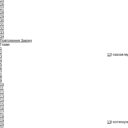
25
26
27
28
29
30
31
32
33
34
Повторення Закону
Глави:
1
2
12
І сказав м
3
4
5
6
7
8
9
10
11
12
13
14
15
16
17
18
19
13
І потягнул
20