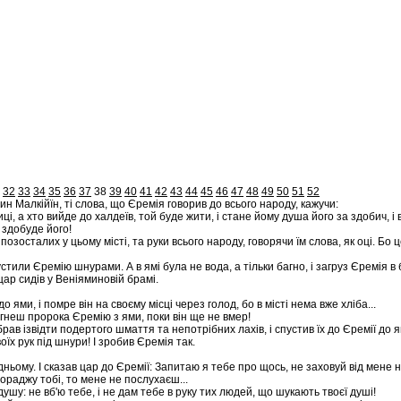
32
33
34
35
36
37
38
39
40
41
42
43
44
45
46
47
48
49
50
51
52
ин Малкійїн, ті слова, що Єремія говорив до всього народу, кажучи:
ці, а хто вийде до халдеїв, той буде жити, і стане йому душа його за здобич, і 
 здобуде його!
озосталих у цьому місті, та руки всього народу, говорячи їм слова, як оці. Бо ц
устили Єремію шнурами. А в ямі була не вода, а тільки багно, і загруз Єремія в б
цар сидів у Веніяминовій брамі.
ями, і помре він на своєму місці через голод, бо в місті нема вже хліба...
ягнеш пророка Єремію з ями, поки він ще не вмер!
рав ізвідти подертого шмаття та непотрібних лахів, і спустив їх до Єремії до
х рук під шнури! І зробив Єремія так.
ньому. І сказав цар до Єремії: Запитаю я тебе про щось, не заховуй від мене н
пораджу тобі, то мене не послухаєш...
ушу: не вб'ю тебе, і не дам тебе в руку тих людей, що шукають твоєї душі!