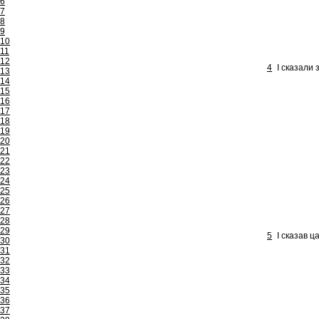
6
7
8
9
10
11
12
4
І сказали 
13
14
15
16
17
18
19
20
21
22
23
24
25
26
27
28
29
5
І сказав ц
30
31
32
33
34
35
36
37