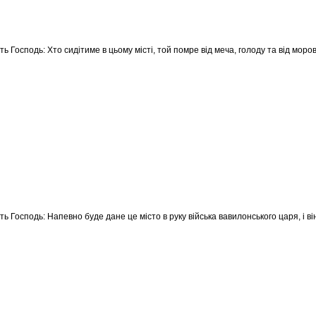
ть Господь: Хто сидітиме в цьому місті, той помре від меча, голоду та від моров
ть Господь: Напевно буде дане це місто в руку війська вавилонського царя, і ві