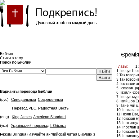
Встроить эту Библию на свой сайт
Библия
Єремія
Стихи в тему
Поиск по Библии
Главы:
1
1
І почув Шеф
Найти
2
Так говорит
3
Так говорит
4
І сказали з
5
І сказав ца
Варианты перевода Библии
6
І взяли Єре
7
І почув мур
(рус)
Синодальный
Современный
8
І вийшов Ев
9
Пане мій ца
Перевод РБО. Радостная Весть
10
І наказав 
11
І взяв Еве
(eng)
King James
American Standard
12
І сказав м
13
І потягнул
(укр)
Український переклад І. Огієнка
14
І послав ц
15
І сказав Є
Режим Bilingua
(Изучайте английский читая Библию :)
16
І присягну