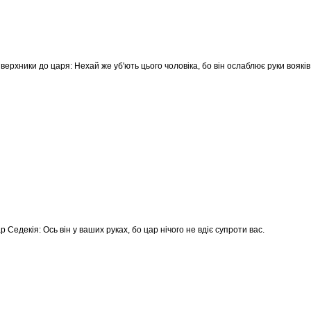
зверхники до царя: Нехай же уб'ють цього чоловіка, бо він ослаблює руки вояків, 
ар Седекія: Ось він у ваших руках, бо цар нічого не вдіє супроти вас.