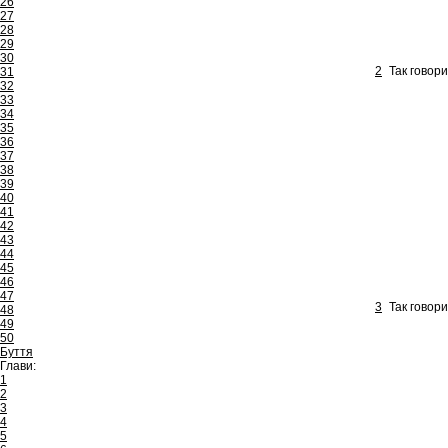
26
27
28
29
30
2
Так говори
31
32
33
34
35
36
37
38
39
40
41
42
43
44
45
46
47
3
Так говори
48
49
50
Буття
Глави:
1
2
3
4
5