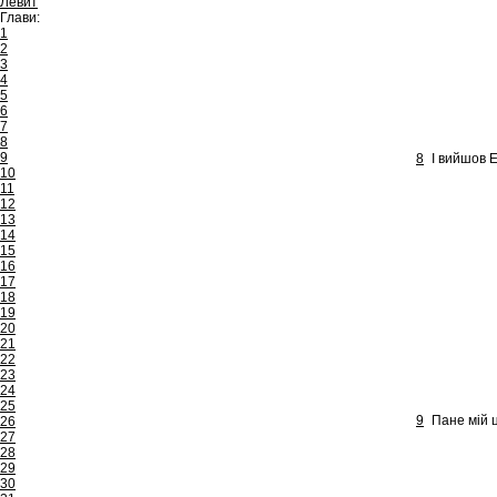
Левит
Глави:
1
2
3
4
5
6
7
8
9
8
І вийшов Е
10
11
12
13
14
15
16
17
18
19
20
21
22
23
24
25
9
Пане мій ц
26
27
28
29
30