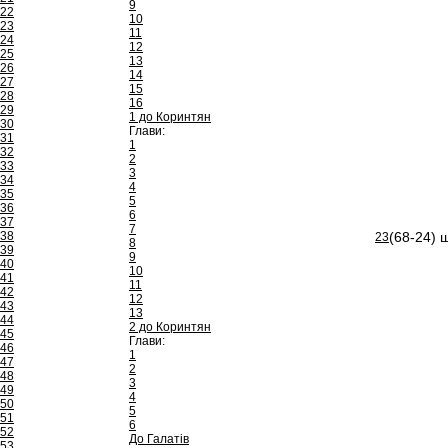
9
22
10
23
11
24
12
25
13
26
14
27
15
28
16
29
1 до Коринтян
30
Глави:
31
1
32
2
33
3
34
4
35
5
36
6
37
7
38
(68-24) 
23
8
39
9
40
10
41
11
42
12
43
13
44
2 до Коринтян
45
Глави:
46
1
47
2
48
3
49
4
50
5
51
6
52
До Галатів
53