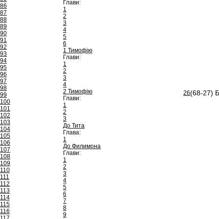
Глави:
86
1
87
2
88
3
89
4
90
5
91
6
92
1 Тимофію
93
Глави:
94
1
95
2
96
3
97
4
98
2 Тимофію
(68-27) 
26
99
Глави:
100
1
101
2
102
3
103
До Тита
104
Глава:
105
1
106
До Филимона
107
Глави:
108
1
109
2
110
3
111
4
112
5
113
6
114
7
115
8
116
9
117