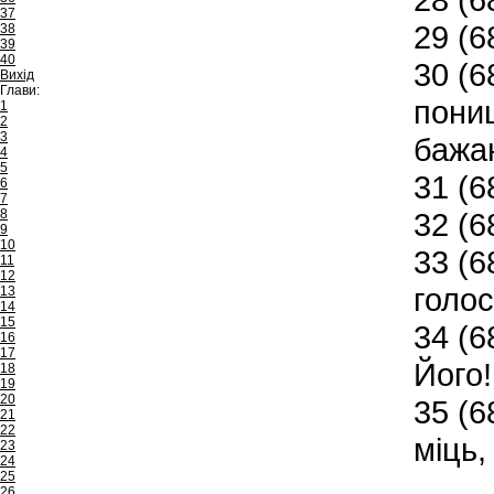
37
29
(6
38
39
40
30
(6
Вихід
Глави:
понищ
1
2
3
бажа
4
5
31
(6
6
7
8
32
(6
9
10
33
(6
11
12
голо
13
14
15
34
(6
16
17
Його!
18
19
20
35
(68
21
22
міць,
23
24
25
26