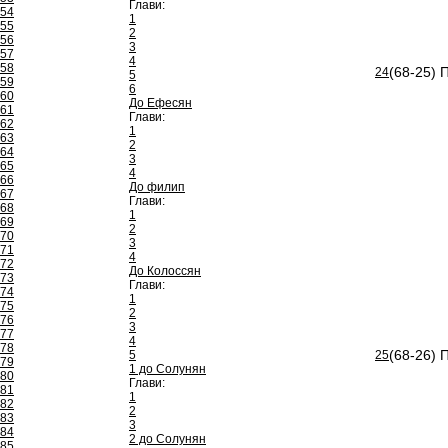
Глави:
54
1
55
2
56
3
57
4
58
(68-25) 
24
5
59
6
60
До Ефесян
61
Глави:
62
1
63
2
64
3
65
4
66
До филип
67
Глави:
68
1
69
2
70
3
71
4
72
До Колоссян
73
Глави:
74
1
75
2
76
3
77
4
78
(68-26) 
5
25
79
1 до Солунян
80
Глави:
81
1
82
2
83
3
84
2 до Солунян
85