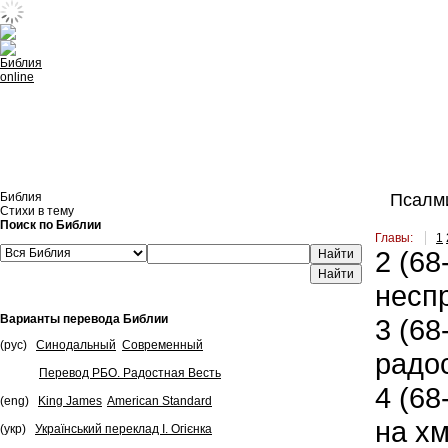
Встроить эту Библию на свой сайт
Библия
Псалми
Стихи в тему
Поиск по Библии
Главы:
1
2
(68-
Найти
несп
Варианты перевода Библии
3
(68-
(рус)
Синодальный
Современный
радос
Перевод РБО. Радостная Весть
4
(68-
(eng)
King James
American Standard
на хм
(укр)
Український переклад І. Огієнка