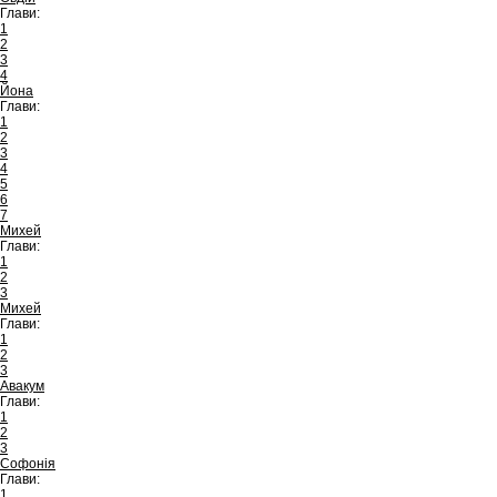
Глави:
1
2
3
4
Йона
Глави:
1
2
3
4
5
6
7
Михей
Глави:
1
2
3
Михей
Глави:
1
2
3
Авакум
Глави:
1
2
3
Софонія
Глави:
1