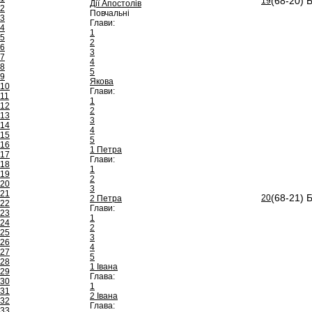
(68-20) 
19
Дії Апостолів
2
Повчальні
3
Глави:
4
1
5
2
6
3
7
4
8
5
9
Якова
10
Глави:
11
1
12
2
13
3
14
4
15
5
16
1 Петра
17
Глави:
18
1
19
2
20
3
21
(68-21) 
20
2 Петра
22
Глави:
23
1
24
2
25
3
26
4
27
5
28
1 Івана
29
Глава:
30
1
31
2 Івана
32
Глава:
33