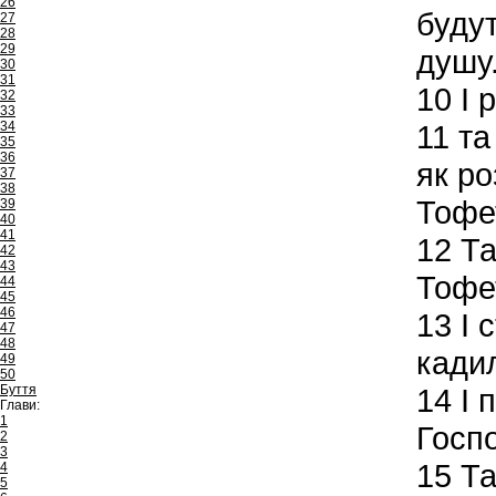
26
будут
27
28
29
душу.
30
31
10
І 
32
33
34
11
та 
35
36
як ро
37
38
Тофет
39
40
41
12
Та
42
43
Тофет
44
45
46
13
І 
47
48
кадил
49
50
Буття
14
І 
Глави:
1
Госпо
2
3
15
Та
4
5