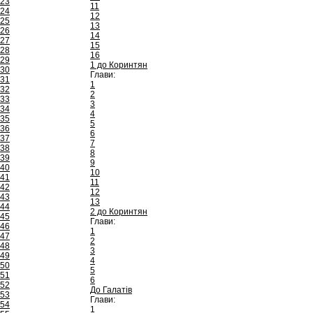
23
11
24
12
25
13
26
14
27
15
28
16
29
1 до Коринтян
30
Глави:
31
1
32
2
33
3
34
4
35
5
36
6
37
7
38
8
39
9
40
10
41
11
42
12
43
13
44
2 до Коринтян
45
Глави:
46
1
47
2
48
3
49
4
50
5
51
6
52
До Галатів
53
Глави:
54
1