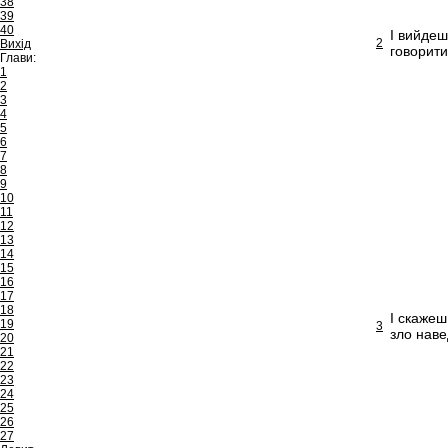
38
39
40
І вийдеш
2
Вихід
говорити
Глави:
1
2
3
4
5
6
7
8
9
10
11
12
13
14
15
16
17
18
І скажеш
19
3
зло наве
20
21
22
23
24
25
26
27