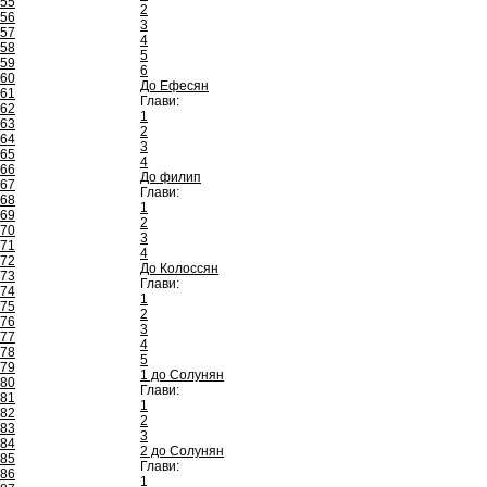
55
2
56
3
57
4
58
5
59
6
60
До Ефесян
61
Глави:
62
1
63
2
64
3
65
4
66
До филип
67
Глави:
68
1
69
2
70
3
71
4
72
До Колоссян
73
Глави:
74
1
75
2
76
3
77
4
78
5
79
1 до Солунян
80
Глави:
81
1
82
2
83
3
84
2 до Солунян
85
Глави:
86
1