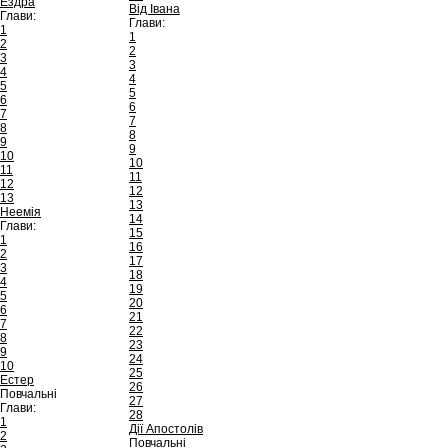
Ездра
Від Івана
Глави:
Глави:
1
1
2
2
3
3
4
4
5
5
6
6
7
7
8
8
9
9
10
10
11
11
12
12
13
13
Неемія
14
Глави:
15
1
16
2
17
3
18
4
19
5
20
6
21
7
22
8
23
9
24
10
25
Естер
26
Повчальні
27
Глави:
28
1
Дії Апостолів
2
Повчальні