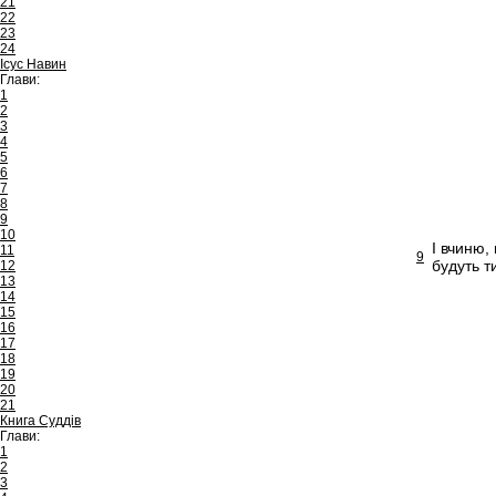
21
22
23
24
Ісус Навин
Глави:
1
2
3
4
5
6
7
8
9
10
І вчиню, 
11
9
будуть ти
12
13
14
15
16
17
18
19
20
21
Книга Суддів
Глави:
1
2
3