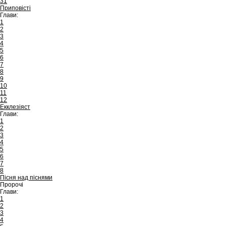
31
Приповісті
Глави:
1
2
3
4
5
6
7
8
9
10
11
12
Екклезіяст
Глави:
1
2
3
4
5
6
7
8
Пісня над піснями
Пророчі
Глави:
1
2
3
4