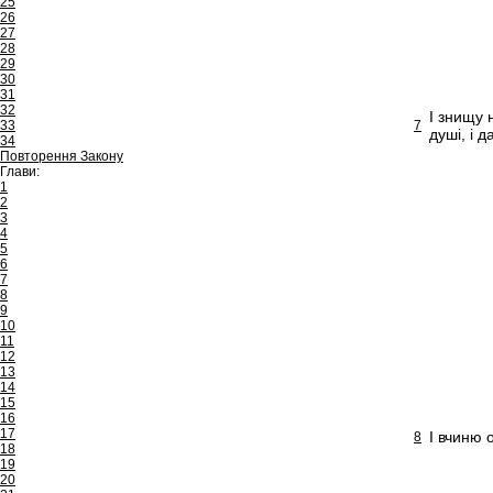
25
26
27
28
29
30
31
32
І знищу 
33
7
душі, і 
34
Повторення Закону
Глави:
1
2
3
4
5
6
7
8
9
10
11
12
13
14
15
16
17
І вчиню 
8
18
19
20