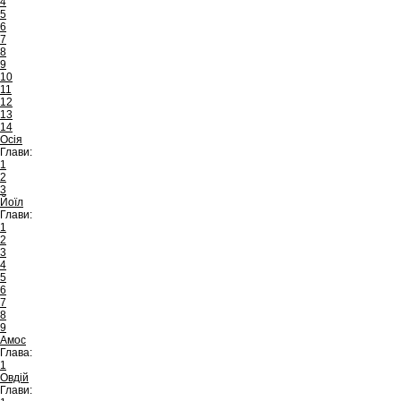
4
5
6
7
8
9
10
11
12
13
14
Осія
Глави:
1
2
3
Йоїл
Глави:
1
2
3
4
5
6
7
8
9
Амос
Глава:
1
Овдій
Глави: