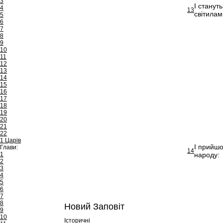
3
І станут
4
13
світилам
5
6
7
8
9
10
11
12
13
14
15
16
17
18
19
20
21
22
1 Царів
І прийшо
Глави:
14
1
народу:
2
3
4
5
6
7
8
Новий Заповіт
9
10
Історичні