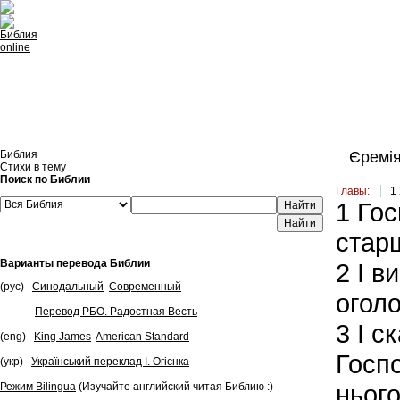
Встроить эту Библию на свой сайт
Библия
Єремія
Стихи в тему
Поиск по Библии
Главы:
1
1
Госп
Найти
стар
Варианты перевода Библии
2
І в
(рус)
Синодальный
Современный
оголо
Перевод РБО. Радостная Весть
3
І с
(eng)
King James
American Standard
Госпо
(укр)
Український переклад І. Огієнка
нього
Режим Bilingua
(Изучайте английский читая Библию :)