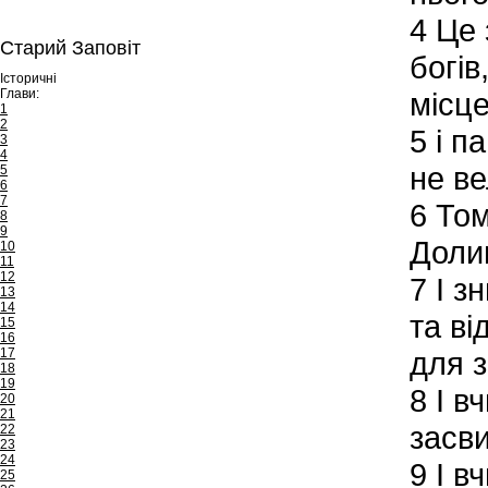
4
Це 
Старий Заповіт
богів
Історичні
Глави:
місце
1
2
5
і па
3
4
не ве
5
6
7
6
Том
8
9
Долин
10
11
12
7
І з
13
14
та ві
15
16
17
для з
18
19
8
І вч
20
21
засви
22
23
24
9
І вч
25