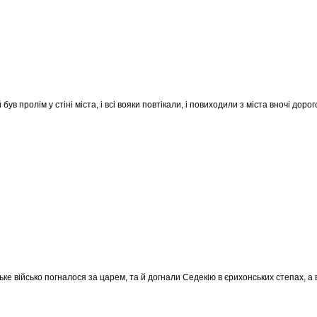
 був пролім у стіні міста, і всі вояки повтікали, і повиходили з міста вночі до
ке військо погналося за царем, та й догнали Седекію в єрихонських степах, а в