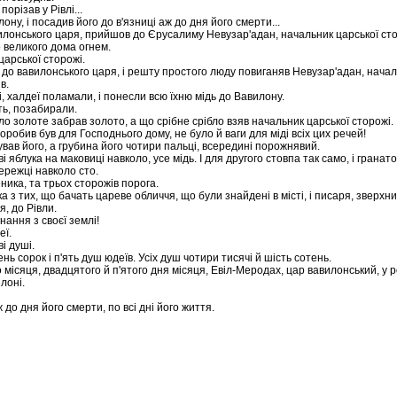
орізав у Рівлі...
лону, і посадив його до в'язниці аж до дня його смерти...
вилонського царя, прийшов до Єрусалиму Невузар'адан, начальник царської ст
о великого дома огнем.
арської сторожі.
и до вавилонського царя, і решту простого люду повиганяв Невузар'адан, начал
в.
і, халдеї поламали, і понесли всю їхню мідь до Вавилону.
ать, позабирали.
о було золоте забрав золото, а що срібне срібло взяв начальник царської сторожі.
робив був для Господнього дому, не було й ваги для міді всіх цих речей!
чував його, а грубина його чотири пальці, всередині порожнявий.
і яблука на маковиці навколо, усе мідь. І для другого стовпа так само, і гранато
мережці навколо сто.
ника, та трьох сторожів порога.
 з тих, що бачать цареве обличчя, що були знайдені в місті, і писаря, зверхник
я, до Рівли.
гнання з своєї землі!
еї.
і душі.
ь сорок і п'ять душ юдеїв. Усіх душ чотири тисячі й шість сотень.
місяця, двадцятого й п'ятого дня місяця, Евіл-Меродах, цар вавилонський, у 
лоні.
до дня його смерти, по всі дні його життя.