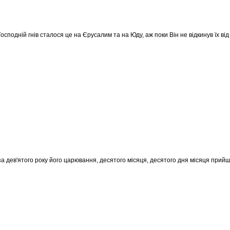
осподній гнів сталося це на Єрусалим та на Юду, аж поки Він не відкинув їх від
за дев'ятого року його царювання, десятого місяця, десятого дня місяця прийш