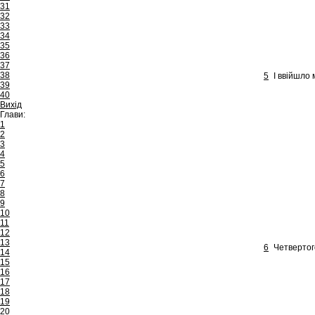
31
32
33
34
35
36
37
38
5
І ввійшло 
39
40
Вихід
Глави:
1
2
3
4
5
6
7
8
9
10
11
12
13
6
Четвертого
14
15
16
17
18
19
20