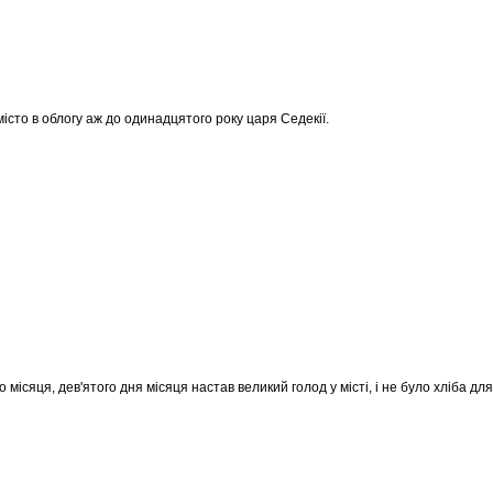
місто в облогу аж до одинадцятого року царя Седекії.
 місяця, дев'ятого дня місяця настав великий голод у місті, і не було хліба дл