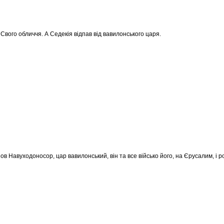
 Свого обличчя. А Седекія відпав від вавилонського царя.
ов Навуходоносор, цар вавилонський, він та все військо його, на Єрусалим, і 