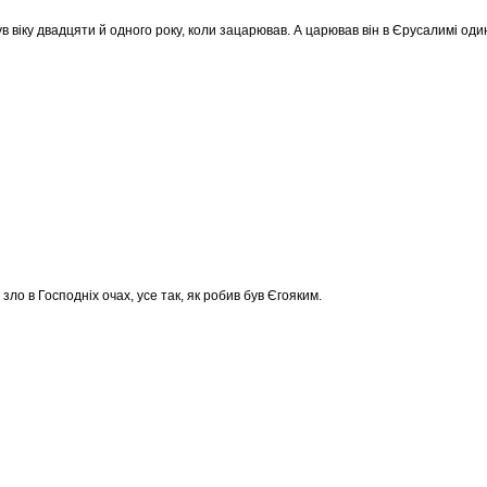
в віку двадцяти й одного року, коли зацарював. А царював він в Єрусалимі одина
н зло в Господніх очах, усе так, як робив був Єгояким.