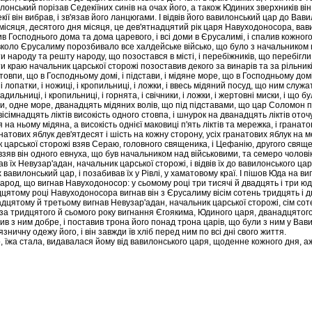
лонський порізав Седекіїних синів на очах його, а також Юдиних зверхників він п
кії він вибрав, і зв'язав його ланцюгами. І відвів його вавилонський цар до Вави
 місяця, десятого дня місяця, це дев'ятнадцятий рік царя Навуходоносора, ва
ив Господнього дома та дома царевого, і всі доми в Єрусалимі, і спалив кожног
вколо Єрусалиму порозбивало все халдейське військо, що було з начальником ц
и народу та решту народу, що позостався в місті, і перебіжників, що перебігл
и краю начальник царської сторожі позоставив декого за винарів та за рільникі
товпи, що в Господньому домі, і підстави, і мідяне море, що в Господньому дом
 і лопатки, і ножиці, і кропильниці, і ложки, і ввесь мідяний посуд, що ним служ
 кадильниці, і кропильниці, і горнята, і свічники, і ложки, і жертовні миски, і щ
, одне море, дванадцять мідяних волів, що під підставами, що цар Соломон по
ісімнадцять ліктів високість одного стовпа, і шнурок на дванадцять ліктів ото
 на ньому мідяна, а високість однієї маковиці п'ять ліктів та мережка, і гранатов
натових яблук дев'ятдесят і шість на кожну сторону, усіх гранатових яблук на 
 царської сторожі взяв Сераю, головного священика, і Цефанію, другого свяще
взяв він одного евнуха, що був начальником над військовими, та семеро чоловіка
в їх Невузар'адан, начальник царської сторожі, і відвів їх до вавилонського цар
х вавилонський цар, і позабивав їх у Рівлі, у хаматовому краї. І пішов Юда на ви
арод, що вигнав Навуходоносор: у сьомому році три тисячі й двадцять і три юд
цятому році Навуходоносора вигнав він з Єрусалиму вісім сотень тридцять і дв
дцятому й третьому вигнав Невузар'адан, начальник царської сторожі, сім сотен
 за тридцятого й сьомого року вигнання Єгоякима, Юдиного царя, дванадцятого 
рив з ним добре, і поставив трона його понад трона царів, що були з ним у Вави
'язничну одежу його, і він завжди їв хліб перед ним по всі дні свого життя.
, їжа стала, видавалася йому від вавилонського царя, щоденне кожного дня, аж 