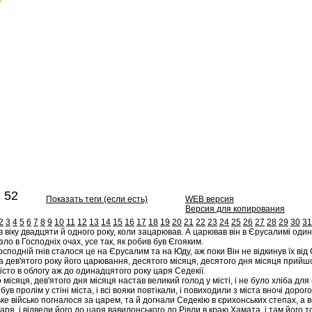
 52
Показать теги (если есть)
WEB версия
Версия для копирования
2
3
4
5
6
7
8
9
10
11
12
13
14
15
16
17
18
19
20
21
22
23
24
25
26
27
28
29
30
31
 віку двадцяти й одного року, коли зацарював. А царював він в Єрусалимі одина
 зло в Господніх очах, усе так, як робив був Єгояким.
сподній гнів сталося це на Єрусалим та на Юду, аж поки Він не відкинув їх від
а дев'ятого року його царювання, десятого місяця, десятого дня місяця прийшо
істо в облогу аж до одинадцятого року царя Седекії.
місяця, дев'ятого дня місяця настав великий голод у місті, і не було хліба для
був пролім у стіні міста, і всі вояки повтікали, і повиходили з міста вночі дор
е військо погналося за царем, та й догнали Седекію в єрихонських степах, а в
аря, і відвели його до царя вавилонського до Рівли в краю Хамата, і там його т