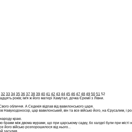
32
33
34
35
36
37
38
39
40
41
42
43
44
45
46
47
48
49
50
51
52
дцять років; ім'я ж його матері Хамутал, дочка Єремії з Лівни.
 Свого обличчя. А Седекія відпав від вавилонського царя.
в Навуходоносор, цар вавилонський, він та все військо його, на Єрусалим, і р
 народу краю.
огою брами між двома мурами, що при царському садку, бо халдеї були при місті 
се його військо розпорошилося від нього...
ой засудив.