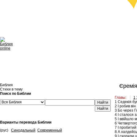
Библия
Єремія
Стихи в тему
Поиск по Библии
Главы:
1
1
Седекія був
Найти
2
І робив він
3
Бо через Го
4
І сталося з
5
І ввійшло м
Варианты перевода Библии
6
Четвертого 
7
І пробитий 
(рус)
Синодальный
Современный
8
А халдейськ
9
І схопили ц