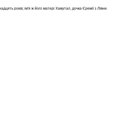
дцять років; ім'я ж його матері Хамутал, дочка Єремії з Лівни.