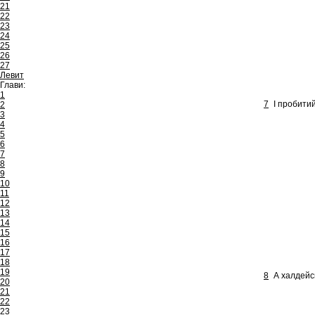
21
22
23
24
25
26
27
Левит
Глави:
1
7
І пробитий
2
3
4
5
6
7
8
9
10
11
12
13
14
15
16
17
18
19
8
А халдейсь
20
21
22
23