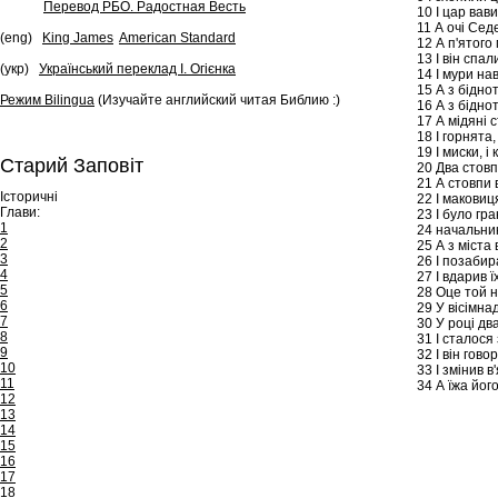
Перевод РБО. Радостная Весть
10
І цар вави
11
А очі Седе
(eng)
King James
American Standard
12
А п'ятого
13
І він спал
(укр)
Український переклад І. Огієнка
14
І мури на
15
А з біднот
Режим Bilingua
(Изучайте английский читая Библию :)
16
А з біднот
17
А мідяні с
18
І горнята,
19
І миски, і
Старий Заповіт
20
Два стовпи
21
А стовпи в
Історичні
22
І маковиця
Глави:
23
І було гра
1
24
начальник
2
25
А з міста 
3
26
І позабира
4
27
І вдарив ї
5
28
Оце той н
6
29
У вісімнад
7
30
У році два
8
31
І сталося
9
32
І він гово
10
33
І змінив в
11
34
А їжа його
12
13
14
15
16
17
18