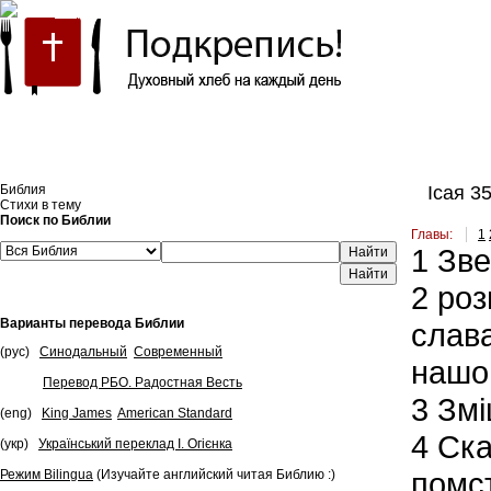
Встроить эту Библию на свой сайт
Библия
Ісая 3
Стихи в тему
Поиск по Библии
Главы:
1
1
Звес
Найти
2
розц
Варианты перевода Библии
слава
(рус)
Синодальный
Современный
нашог
Перевод РБО. Радостная Весть
3
Зміц
(eng)
King James
American Standard
4
Скаж
(укр)
Український переклад І. Огієнка
помст
Режим Bilingua
(Изучайте английский читая Библию :)