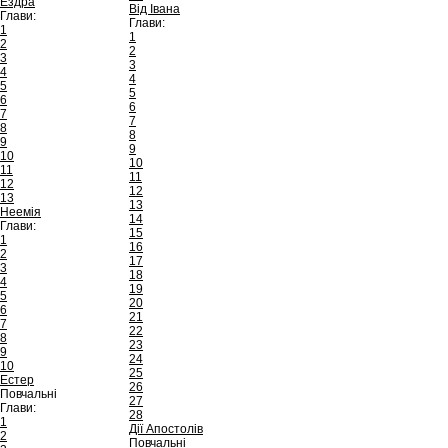
Ездра
Від Івана
Глави:
Глави:
1
1
2
2
3
3
4
4
5
5
6
6
7
7
8
8
9
9
10
10
11
11
12
12
13
13
Неемія
14
Глави:
15
1
16
2
17
3
18
4
19
5
20
6
21
7
22
8
23
9
24
10
25
Естер
26
Повчальні
27
Глави:
28
1
Дії Апостолів
2
Повчальні