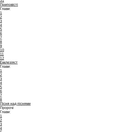
31
Приповісті
Глави:
1
2
3
4
5
6
7
8
9
10
11
12
Екклезіяст
Глави:
1
2
3
4
5
6
7
8
Пісня над піснями
Пророчі
Глави:
1
2
3
4