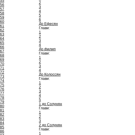
55
2
56
3
57
4
58
5
59
6
60
До Ефесян
61
Глави:
62
1
63
2
64
3
65
4
66
До филип
67
Глави:
68
1
69
2
70
3
71
4
72
До Колоссян
73
Глави:
74
1
75
2
76
3
77
4
78
5
79
1 до Солунян
80
Глави:
81
1
82
2
83
3
84
2 до Солунян
85
Глави:
86
1