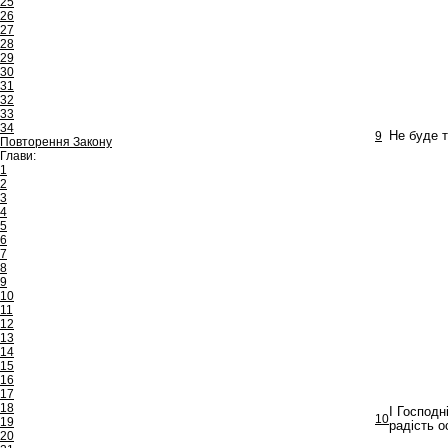
25
26
27
28
29
30
31
32
33
34
9
Не буде т
Повторення Закону
Глави:
1
2
3
4
5
6
7
8
9
10
11
12
13
14
15
16
17
18
І Господн
10
19
радість о
20