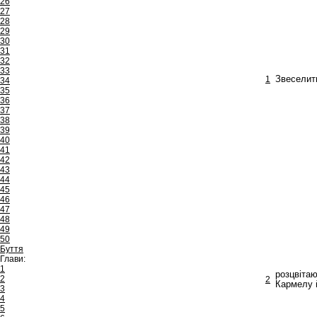
26
27
28
29
30
31
32
33
1
Звеселить
34
35
36
37
38
39
40
41
42
43
44
45
46
47
48
49
50
Буття
Глави:
1
розцвітаю
2
2
Кармелу 
3
4
5