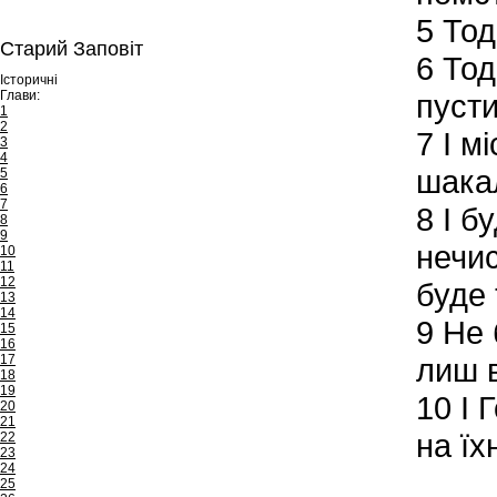
5
Тоді
Старий Заповіт
6
Тоді
Історичні
Глави:
пусти
1
2
7
І м
3
4
шакал
5
6
7
8
І бу
8
9
нечис
10
11
12
буде 
13
14
9
Не б
15
16
17
лиш в
18
19
10
І Г
20
21
на їх
22
23
24
25