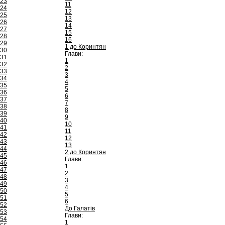
23
11
24
12
25
13
26
14
27
15
28
16
29
1 до Коринтян
30
Глави:
31
1
32
2
33
3
34
4
35
5
36
6
37
7
38
8
39
9
40
10
41
11
42
12
43
13
44
2 до Коринтян
45
Глави:
46
1
47
2
48
3
49
4
50
5
51
6
52
До Галатів
53
Глави:
54
1