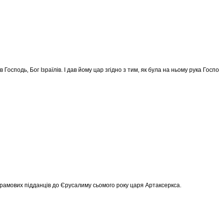
Господь, Бог Ізраїлів. І дав йому цар згідно з тим, як була на ньому рука Госп
х, і храмових підданців до Єрусалиму сьомого року царя Артаксеркса.