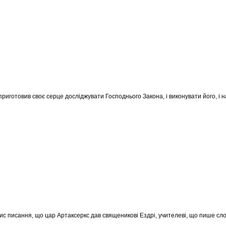
риготовив своє серце досліджувати Господнього Закона, і виконувати його, і на
пис писання, що цар Артаксеркс дав священикові Ездрі, учителеві, що пише сло