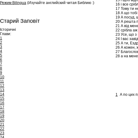
15
і щоб від
Режим Bilingua
(Изучайте английский читая Библию :)
16
і все сріб
17
Тому ти не
18
А що тобі
19
А посуд, 
Старий Заповіт
20
А решта п
21
А від мене
Історичні
22
срібла аж 
Глави:
23
Усе, що з
1
24
І вас заві
2
25
А ти, Ездр
3
26
А кожен, х
4
27
Благослов
5
28
а на мене
6
7
8
9
10
11
12
13
14
1
А по цих п
15
16
17
18
19
20
21
22
23
24