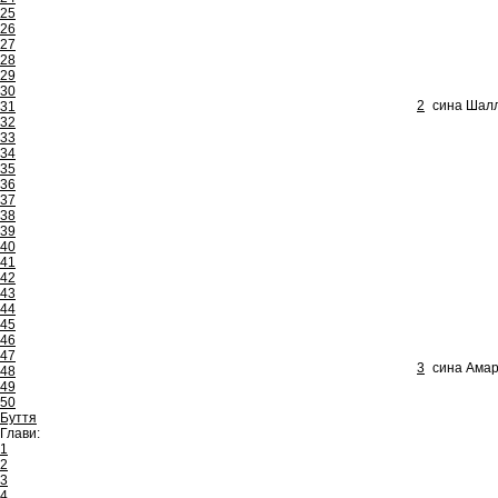
25
26
27
28
29
30
2
сина Шалл
31
32
33
34
35
36
37
38
39
40
41
42
43
44
45
46
47
3
сина Амарі
48
49
50
Буття
Глави:
1
2
3
4