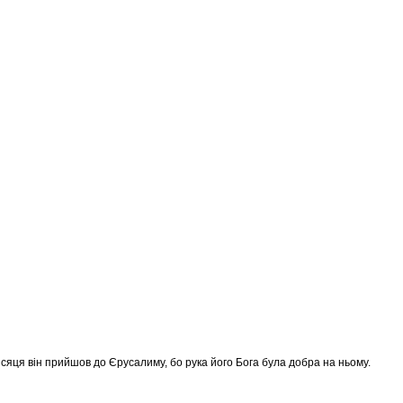
ісяця він прийшов до Єрусалиму, бо рука його Бога була добра на ньому.