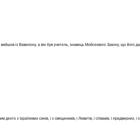
вийшов із Вавилону, а він був учитель, знавець Мойсеєвого Закону, що його дав 
ним дехто з Ізраїлевих синів, і з священиків, і Левитів, і співаків, і придверни