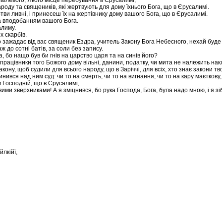
аїлевого, Якого місце перебування в Єрусалимі,
ароду та священиків, які жертвують для дому їхнього Бога, що в Єрусалимі.
ертви ливні, і принесеш їх на жертівнику дому вашого Бога, що в Єрусалимі.
за вподобанням вашого Бога.
алиму.
х скарбів.
ого зажадає від вас священик Ездра, учитель Закону Бога Небесного, нехай буд
аж до сотні батів, за соли без запису.
 бо нащо був би гнів на царство царя та на синів його?
 працівники того Божого дому вільні, данини, податку, чи мита не належить нак
акону, щоб судили для всього народу, що в Заріччі, для всіх, хто знає закони тво
ився над ним суд: чи то на смерть, чи то на вигнання, чи то на кару маєткову,
 Господній, що в Єрусалимі,
и зверхниками! А я зміцнився, бо рука Господа, Бога, була надо мною, і я зі
йлкійї,