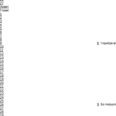
27
Левит
Глави:
1
2
3
4
5
6
7
8
9
8
І прибув в
10
11
12
13
14
15
16
17
18
19
20
21
22
23
24
25
9
Бо першог
26
27
28
29