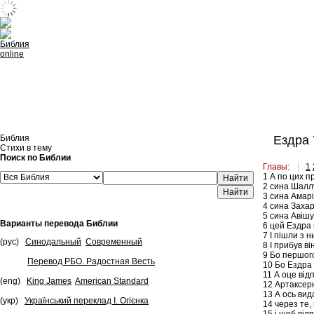
Встроить эту Библию на свой сайт
Библия
Ездра 
Стихи в тему
Поиск по Библии
Главы:
1
1
А по цих пр
Найти
2
сина Шаллу
3
сина Амарії
4
сина Захарі
5
сина Авішу
Варианты перевода Библии
6
цей Ездра в
7
І пішли з н
(рус)
Синодальный
Современный
8
І прибув ві
9
Бо першого 
Перевод РБО. Радостная Весть
10
Бо Ездра п
11
А оце відп
(eng)
King James
American Standard
12
Артаксерк
13
А ось вида
(укр)
Український переклад І. Огієнка
14
через те,