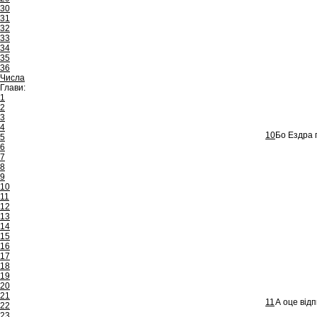
30
31
32
33
34
35
36
Числа
Глави:
1
2
3
4
10
Бо Ездра п
5
6
7
8
9
10
11
12
13
14
15
16
17
18
19
20
21
11
А оце від
22
23