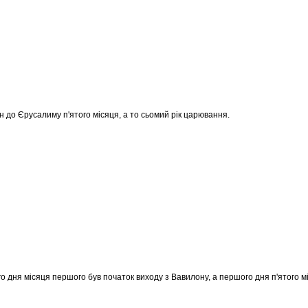
ін до Єрусалиму п'ятого місяця, а то сьомий рік царювання.
о дня місяця першого був початок виходу з Вавилону, а першого дня п'ятого м