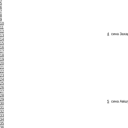
5
6
7
8
9
10
11
12
4
сина Захар
13
14
15
16
17
18
19
20
21
22
23
24
25
26
27
28
29
5
сина Авіш
30
31
32
33
34
35
36