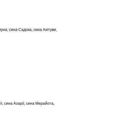
уна, сина Садока, сина Ахітуви,
ї, сина Азарії, сина Мерайота,