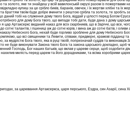
правити срібло та золото, що цар та дорадники його пожертвували для Бога Ізр
ло та золото, яке ти знайдеш у всій вавилонській окрузі разом із пожертвами н
відкладно купиш за це срібло биків, баранів, овечок, і їх жертви хлібні та їх ж
 та браттям твоїм буде добре вчинити з рештою срібла та золота, те зробіть 
що даний тобі на служення дому твого Бога, віддай у цілості перед Богом Єрус
отрібного для дому Бога твого, що випаде тобі дати, буде дана з дому царськи
 я цар Артаксеркс виданий наказ для всіх скарбників, що в Заріччі, що все, ч
до сотні талантів, і пшениці аж до сотні корів, і вина аж до сотні батів, і оливи 
 наказу Небесного Бога, нехай буде горливо зроблене для дому Небесного Бога,
домляємо, що всі священики та Левити, співаки, придверні, храмові підданці та
о, за мудрістю Бога твого, яка в руці твоїй, попризначай суддів та виконавців З
то не буде виконувати Закона твого Бога та закона царського докладно, щоб чин
енний Господь, Бог наших батьків, що вклав у цареве серце, щоб оздобити дім
 нахилив милість перед царем та його дорадниками, та всіма хоробрими царевим
ригодах, за царювання Артаксеркса, царя перського, Ездра, син Азарії, сина Хі