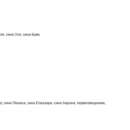
ія, сина Уззі, сина Буккі,
уї, сина Пінхаса, сина Елеазара, сина Аарона, первосвященика,