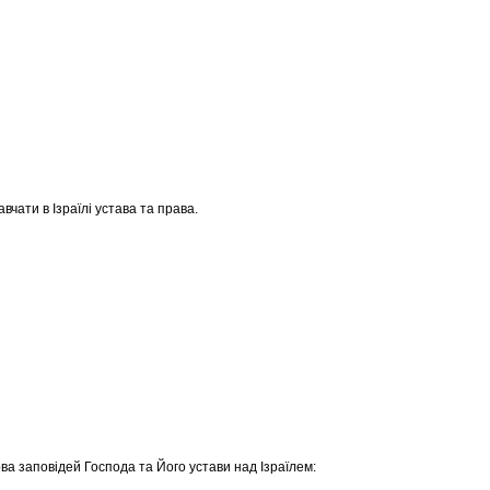
вчати в Ізраїлі устава та права.
ва заповідей Господа та Його устави над Ізраїлем: