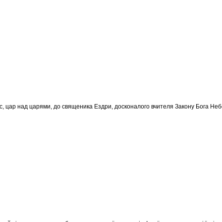
с, цар над царями, до священика Ездри, досконалого вчителя Закону Бога Небес