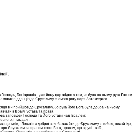
лкійї,
осподь, Бог Ізраїлів. І дав йому цар згідно з тим, як була на ньому рука Госпо
, і храмових підданців до Єрусалиму сьомого року царя Артаксеркса.
сяця він прийшов до Єрусалиму, бо рука його Бога була добра на ньому.
вчати в Ізраїлі устава та права.
ва заповідей Господа та Його устави над Ізраїлем:
ного, і так далі.
 священиків, і Левитів з доброї волі бажає йти до Єрусалиму з тобою, нехай іде,
про Єрусалим за правом твого Бога, правом, що в руці твоїй,