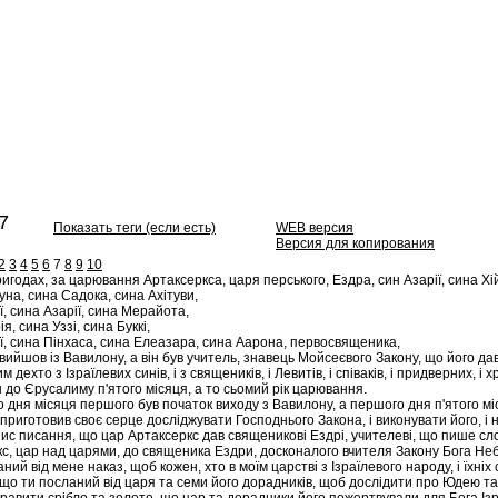
7
Показать теги (если есть)
WEB версия
Версия для копирования
2
3
4
5
6
7
8
9
10
игодах, за царювання Артаксеркса, царя перського, Ездра, син Азарії, сина Хій
на, сина Садока, сина Ахітуви,
, сина Азарії, сина Мерайота,
я, сина Уззі, сина Буккі,
ї, сина Пінхаса, сина Елеазара, сина Аарона, первосвященика,
ийшов із Вавилону, а він був учитель, знавець Мойсеєвого Закону, що його дав Г
им дехто з Ізраїлевих синів, і з священиків, і Левитів, і співаків, і придверних
н до Єрусалиму п'ятого місяця, а то сьомий рік царювання.
дня місяця першого був початок виходу з Вавилону, а першого дня п'ятого мі
риготовив своє серце досліджувати Господнього Закона, і виконувати його, і на
ис писання, що цар Артаксеркс дав священикові Ездрі, учителеві, що пише сло
с, цар над царями, до священика Ездри, досконалого вчителя Закону Бога Небес
ний від мене наказ, щоб кожен, хто в моїм царстві з Ізраїлевого народу, і їхніх
 що ти посланий від царя та семи його дорадників, щоб дослідити про Юдею та 