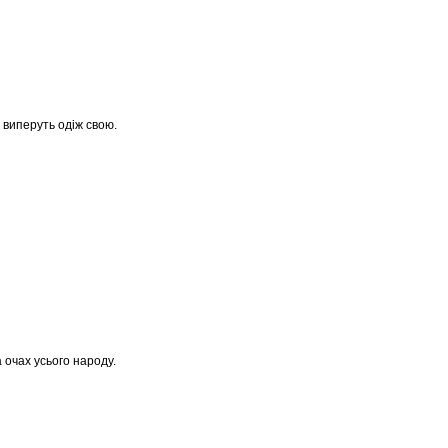
и виперуть одіж свою.
а очах усього народу.