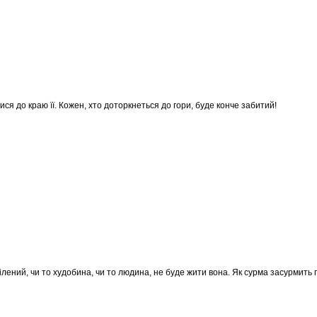
ся до краю її. Кожен, хто доторкнеться до гори, буде конче забитий!
ілений, чи то худобина, чи то людина, не буде жити вона. Як сурма засурмить 