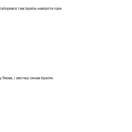
 отаборився там Ізраїль навпроти гори.
 Якова, і звістиш синам Ізраїля: