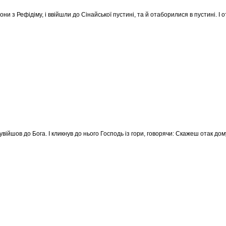
они з Рефідіму, і ввійшли до Сінайської пустині, та й отаборилися в пустині. І
війшов до Бога. І кликнув до нього Господь із гори, говорячи: Скажеш отак дому