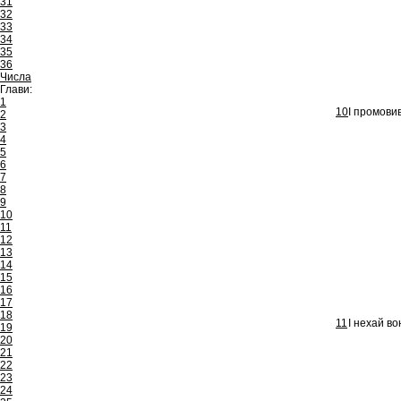
31
32
33
34
35
36
Числа
Глави:
1
10
І промовив
2
3
4
5
6
7
8
9
10
11
12
13
14
15
16
17
18
11
І нехай во
19
20
21
22
23
24