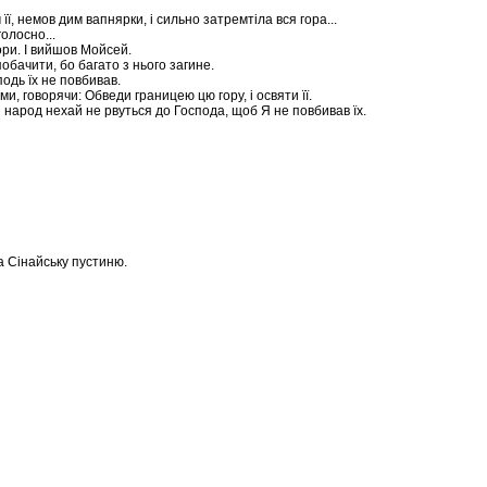
її, немов дим вапнярки, і сильно затремтіла вся гора...
голосно...
гори. І вийшов Мойсей.
обачити, бо багато з нього загине.
одь їх не повбивав.
и, говорячи: Обведи границею цю гору, і освяти її.
й народ нехай не рвуться до Господа, щоб Я не повбивав їх.
на Сінайську пустиню.