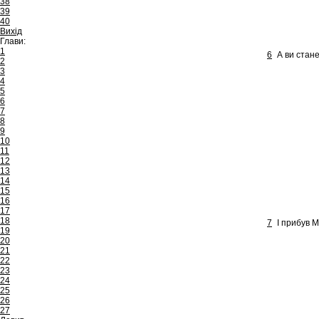
38
39
40
Вихід
Глави:
1
6
А ви стан
2
3
4
5
6
7
8
9
10
11
12
13
14
15
16
17
18
7
І прибув М
19
20
21
22
23
24
25
26
27