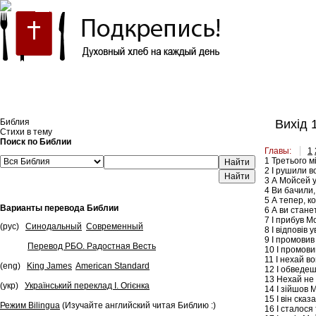
Встроить эту Библию на свой сайт
Библия
Вихід 
Стихи в тему
Поиск по Библии
Главы:
1
1
Третього мі
Найти
2
І рушили во
3
А Мойсей ув
4
Ви бачили, 
5
А тепер, ко
Варианты перевода Библии
6
А ви станет
7
І прибув Мо
(рус)
Синодальный
Современный
8
І відповів 
9
І промовив 
Перевод РБО. Радостная Весть
10
І промовив
11
І нехай во
(eng)
King James
American Standard
12
І обведеш
13
Нехай не 
(укр)
Український переклад І. Огієнка
14
І зійшов М
15
І він сказ
Режим Bilingua
(Изучайте английский читая Библию :)
16
І сталося 