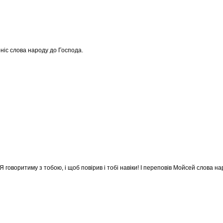
оніс слова народу до Господа.
Я говоритиму з тобою, і щоб повірив і тобі навіки! І переповів Мойсей слова н