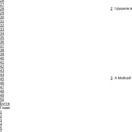
26
27
2
І рушили в
28
29
30
31
32
33
34
35
36
37
38
39
40
41
42
43
44
3
А Мойсей у
45
46
47
48
49
50
Буття
Глави:
1
2
3
4
5