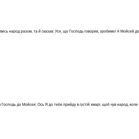
 увесь народ разом, та й сказав: Усе, що Господь говорив, зробимо! А Мойсей д
 Господь до Мойсея: Ось Я до тебе прийду в густій хмарі, щоб чув народ, коли 