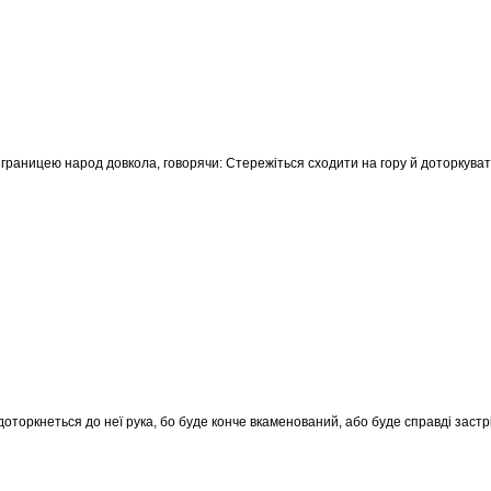
 границею народ довкола, говорячи: Стережіться сходити на гору й доторкувати
доторкнеться до неї рука, бо буде конче вкаменований, або буде справді застр