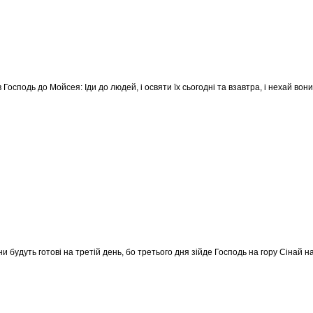
 Господь до Мойсея: Іди до людей, і освяти їх сьогодні та взавтра, і нехай вон
ни будуть готові на третій день, бо третього дня зійде Господь на гору Сінай н