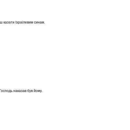
ш казати Ізраїлевим синам.
 Господь наказав був йому.