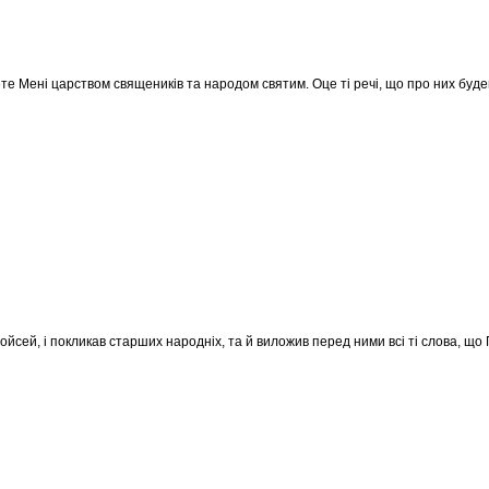
ете Мені царством священиків та народом святим. Оце ті речі, що про них буде
ойсей, і покликав старших народніх, та й виложив перед ними всі ті слова, що