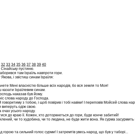
32
33
34
35
36
37
38
39
40
а Сінайську пустиню.
отаборився там Ізраїль навпроти гори.
Якова, і звістиш синам Ізраїля:
анете Мені власністю більше всіх народів, бо вся земля то Моя!
ш казати Ізраїлевим синам.
Господь наказав був йому.
ніс слова народу до Господа.
 говоритиму з тобою, і щоб повірив і тобі навіки! І переповів Мойсей слова на
и виперуть одіж свою.
а очах усього народу.
ся до краю її. Кожен, хто доторкнеться до гори, буде конче забитий!
ілений, чи то худобина, чи то людина, не буде жити вона. Як сурма засурмить 
д горою та сильний голос сурми! І затремтів увесь народ, що був у таборі...