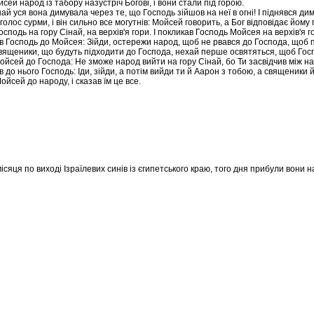
йсей народ із табору назустріч Богові, і вони стали під горою.
ай уся вона димувала через те, що Господь зійшов на неї в огні! І піднявся дим 
 голос сурми, і він сильно все могутнів: Мойсей говорить, а Бог відповідає йому 
осподь на гору Сінай, на верхів'я гори. І покликав Господь Мойсея на верхів'я 
в Господь до Мойсея: Зійди, остережи народ, щоб не рвався до Господа, щоб п
вященики, що будуть підходити до Господа, нехай перше освятяться, щоб Госп
ойсей до Господа: Не зможе народ вийти на гору Сінай, бо Ти засвідчив між нам
 до нього Господь: Іди, зійди, а потім вийди ти й Аарон з тобою, а священики 
ойсей до народу, і сказав їм це все.
ісяця по виході Ізраїлевих синів із єгипетського краю, того дня прибули вони 