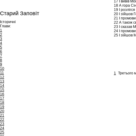
17
І вивів Мо
18
А гора Сін
19
І розлігся
Старий Заповіт
20
І зійшов Г
21
І промови
Історичні
22
А також с
Глави:
23
І сказав М
1
24
І промовив
2
25
І зійшов М
3
4
5
6
7
8
9
10
11
1
Третього м
12
13
14
15
16
17
18
19
20
21
22
23
24
25