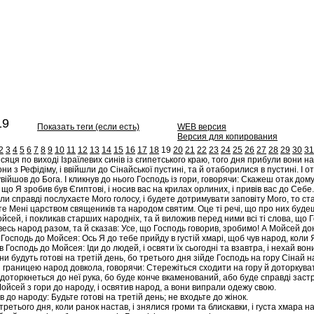
19
Показать теги (если есть)
WEB версия
Версия для копирования
2
3
4
5
6
7
8
9
10
11
12
13
14
15
16
17
18
19
20
21
22
23
24
25
26
27
28
29
30
31
сяця по виході Ізраїлевих синів із єгипетського краю, того дня прибули вони н
ни з Рефідіму, і ввійшли до Сінайської пустині, та й отаборилися в пустині. І 
ійшов до Бога. І кликнув до нього Господь із гори, говорячи: Скажеш отак дому 
що Я зробив був Єгиптові, і носив вас на крилах орлиних, і привів вас до Себе.
ли справді послухаєте Мого голосу, і будете дотримувати заповіту Мого, то ст
е Мені царством священиків та народом святим. Оце ті речі, що про них буде
йсей, і покликав старших народніх, та й виложив перед ними всі ті слова, що 
увесь народ разом, та й сказав: Усе, що Господь говорив, зробимо! А Мойсей до
Господь до Мойсея: Ось Я до тебе прийду в густій хмарі, щоб чув народ, коли Я
 Господь до Мойсея: Іди до людей, і освяти їх сьогодні та взавтра, і нехай вон
ни будуть готові на третій день, бо третього дня зійде Господь на гору Сінай н
 границею народ довкола, говорячи: Стережіться сходити на гору й доторкувати
доторкнеться до неї рука, бо буде конче вкаменований, або буде справді застр
ойсей з гори до народу, і освятив народ, а вони випрали одежу свою.
ав до народу: Будьте готові на третій день; не входьте до жінок.
третього дня, коли ранок настав, і знялися громи та блискавки, і густа хмара на