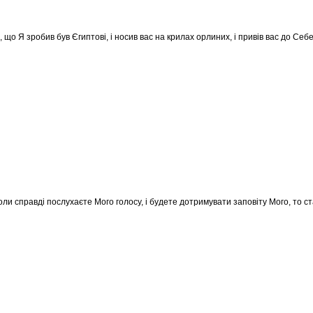
 що Я зробив був Єгиптові, і носив вас на крилах орлиних, і привів вас до Себе
оли справді послухаєте Мого голосу, і будете дотримувати заповіту Мого, то с