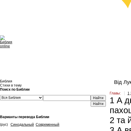
Библия
Від Лук
Стихи в тему
Поиск по Библии
Главы:
1
1
А дн
Найти
пахощ
Варианты перевода Библии
2
та й
(рус)
Синодальный
Современный
3
А в