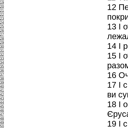
19
12
Пет
20
21
покри
22
23
24
13
І 
25
26
лежал
27
28
29
14
І 
30
31
15
І о
32
33
34
разом
35
36
16
Оч
37
38
17
І с
39
40
41
ви су
42
43
18
І 
44
45
46
Єруса
47
48
19
І 
49
50