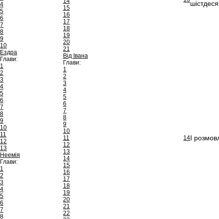
14
шістдеся
4
15
5
16
6
17
7
18
8
19
9
20
10
21
Ездра
Від Івана
Глави:
Глави:
1
1
2
2
3
3
4
4
5
5
6
6
7
7
8
8
9
9
10
10
11
І розмов
11
14
12
12
13
13
Неемія
14
Глави:
15
1
16
2
17
3
18
4
19
5
20
6
21
7
22
8