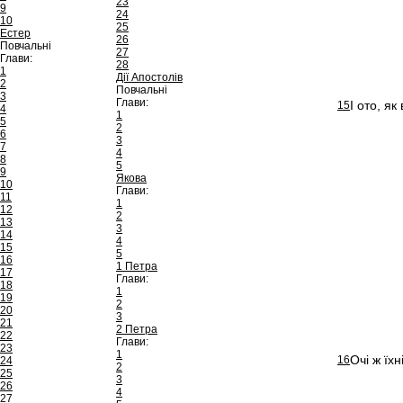
23
9
24
10
25
Естер
26
Повчальні
27
Глави:
28
1
Дії Апостолів
2
Повчальні
3
Глави:
І ото, я
15
4
1
5
2
6
3
7
4
8
5
9
Якова
10
Глави:
11
1
12
2
13
3
14
4
15
5
16
1 Петра
17
Глави:
18
1
19
2
20
3
21
2 Петра
22
Глави:
23
1
Очі ж їх
16
24
2
25
3
26
4
27