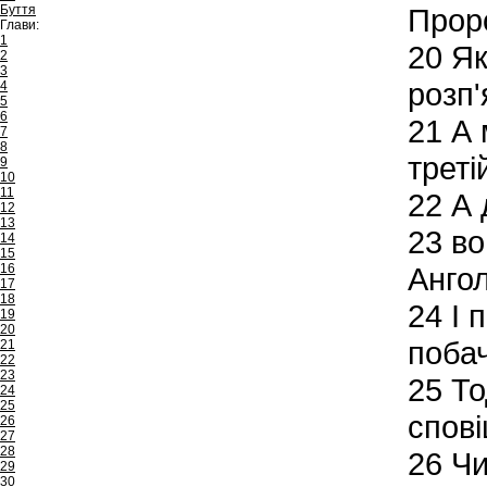
Буття
Проро
Глави:
1
20
Як
2
3
розп'
4
5
6
21
А 
7
8
треті
9
10
11
22
А 
12
13
23
во
14
15
16
Ангол
17
18
24
І п
19
20
побач
21
22
23
25
То
24
25
спов
26
27
28
26
Чи
29
30