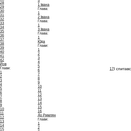
5
28
1 Івана
29
Глава:
30
1
31
2 Івана
32
Глава:
33
1
34
3 Івана
35
Глава:
36
1
37
Юда
38
Глави:
39
1
40
2
41
3
42
4
Йов
5
Глави:
І спитавс
17
6
1
7
2
8
3
9
4
10
5
11
6
12
7
13
8
14
9
15
10
16
11
До Римлян
12
Глави:
13
1
14
2
15