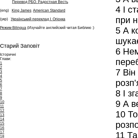
Перевод РБО. Радостная Весть
4
І ст
(eng)
King James
American Standard
при н
(укр)
Український переклад І. Огієнка
5
А ко
Режим Bilingua
(Изучайте английский читая Библию :)
шука
Старий Заповіт
6
Нема
Історичні
Глави:
переб
1
2
7
Він
3
4
розп'
5
6
7
8
І зг
8
9
9
А ве
10
11
12
10
То 
13
14
розпо
15
16
17
11
Та 
18