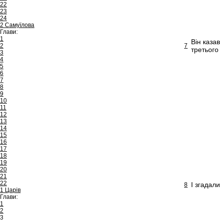
22
23
24
2 Самуїлова
Глави:
1
Він каза
2
7
третього
3
4
5
6
7
8
9
10
11
12
13
14
15
16
17
18
19
20
21
22
І згадали
8
1 Царів
Глави:
1
2
3