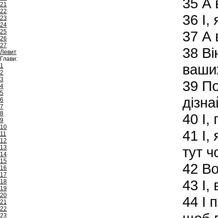
35
А в
21
22
36
І,
23
24
25
37
А 
26
27
38
Ві
Левит
Глави:
ваши
1
2
3
39
По
4
5
дізна
6
7
8
40
І,
9
10
41
І, 
11
12
13
тут ч
14
15
42
Во
16
17
43
І, 
18
19
20
44
І 
21
22
23