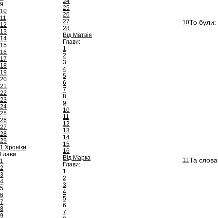
24
9
25
10
26
11
27
То були:
10
12
28
13
Від Матвія
14
Глави:
15
1
16
2
17
3
18
4
19
5
20
6
21
7
22
8
23
9
24
10
25
11
26
12
27
13
28
14
29
15
1 Хроніки
16
Глави:
Від Марка
Та слова 
11
1
Глави:
2
1
3
2
4
3
5
4
6
5
7
6
8
7
9