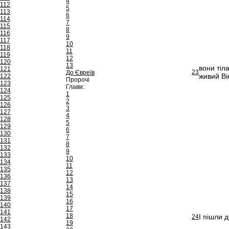
4
112
5
113
6
114
7
115
8
116
9
117
10
118
11
119
12
120
13
вони тіл
121
23
До Євреїв
живий Він
122
Пророчі
123
Глави:
124
1
125
2
126
3
127
4
128
5
129
6
130
7
131
8
132
9
133
10
134
11
135
12
136
13
137
14
138
15
139
16
140
17
141
18
І пішли д
24
142
19
143