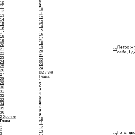
8
10
9
11
10
12
11
13
12
14
13
15
14
16
15
17
16
18
17
19
18
20
Петро ж у
19
21
12
20
себе, і д
22
21
23
22
24
23
25
24
26
Від Луки
27
Глави:
28
1
29
2
30
3
31
4
32
5
33
6
34
7
35
8
36
9
2 Хроніки
10
Глави:
11
1
12
2
13
І ото, д
3
13