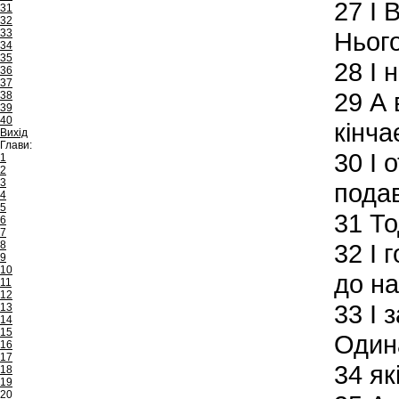
27
І В
31
32
33
Нього
34
35
28
І 
36
37
29
А 
38
39
40
кінча
Вихід
Глави:
30
І о
1
2
3
подав
4
5
31
Тод
6
7
8
32
І 
9
10
до на
11
12
33
І 
13
14
15
Одина
16
17
34
як
18
19
20