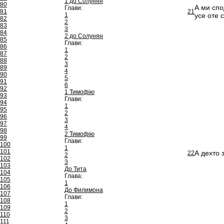
1 до Солунян
80
А ми спо
Глави:
81
21
1
усе оте с
82
2
83
3
84
2 до Солунян
85
Глави:
86
1
87
2
88
3
89
4
90
5
91
6
92
1 Тимофію
93
Глави:
94
1
95
2
96
3
97
4
98
2 Тимофію
99
Глави:
100
1
101
А дехто 
22
2
102
3
103
До Тита
104
Глава:
105
1
106
До Филимона
107
Глави:
108
1
109
2
110
3
111