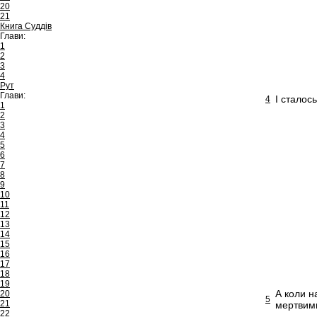
20
21
Книга Суддів
Глави:
1
2
3
4
Рут
Глави:
І сталос
4
1
2
3
4
5
6
7
8
9
10
11
12
13
14
15
16
17
18
19
А коли н
20
5
21
мертвим
22