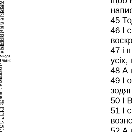
щоб в
24
25
напи
26
27
45
То
28
29
30
46
І с
31
32
воскр
33
34
47
і 
35
36
Числа
усіх,
Глави:
1
48
А в
2
3
4
49
І 
5
6
зодяг
7
8
9
50
І В
10
11
51
І с
12
13
возно
14
15
16
52
А 
17