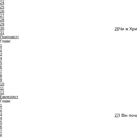
24
25
26
27
28
29
30
Чи ж Хри
26
31
Приповісті
Глави:
1
2
3
4
5
6
7
8
9
10
11
12
Екклезіяст
Глави:
1
2
3
І Він поч
27
4
5
6
7
8