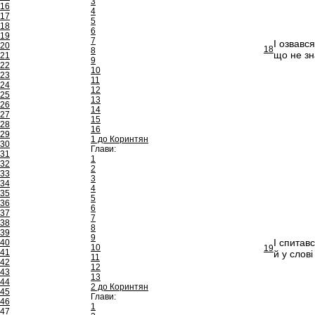
3
16
4
17
5
18
6
19
7
І озвавс
20
18
8
що не зн
21
9
22
10
23
11
24
12
25
13
26
14
27
15
28
16
29
1 до Коринтян
30
Глави:
31
1
32
2
33
3
34
4
35
5
36
6
37
7
38
8
39
9
І спитав
40
10
19
41
й у слов
11
42
12
43
13
44
2 до Коринтян
45
Глави:
46
1
47