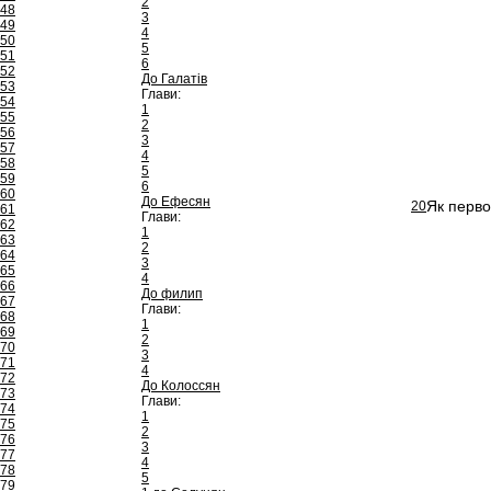
2
48
3
49
4
50
5
51
6
52
До Галатів
53
Глави:
54
1
55
2
56
3
57
4
58
5
59
6
60
До Ефесян
Як перво
20
61
Глави:
62
1
63
2
64
3
65
4
66
До филип
67
Глави:
68
1
69
2
70
3
71
4
72
До Колоссян
73
Глави:
74
1
75
2
76
3
77
4
78
5
79