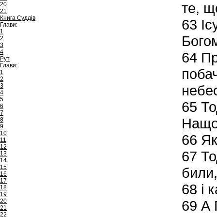
те, щ
20
21
Книга Суддів
63
Іс
Глави:
1
Богом
2
3
4
64
Про
Рут
Глави:
побач
1
2
3
небе
4
5
65
То
6
7
Нащо 
8
9
10
66
Як
11
12
67
То
13
14
15
били
16
17
68
і 
18
19
20
69
А 
21
22