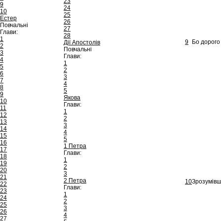
23
9
24
10
25
Естер
26
Повчальні
27
Глави:
28
1
9
Бо дорого 
Дії Апостолів
2
Повчальні
3
Глави:
4
1
5
2
6
3
7
4
8
5
9
Якова
10
Глави:
11
1
12
2
13
3
14
4
15
5
16
1 Петра
17
Глави:
18
1
19
2
20
3
21
2 Петра
10
Зрозумівш
22
Глави:
23
1
24
2
25
3
26
4
27