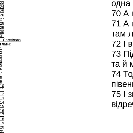
одна 
23
24
70
А в
25
26
27
71
А 
28
29
там 
30
31
1 Самуїлова
72
І в
Глави:
1
73
Під
2
3
4
та й 
5
6
74
То
7
8
півень
9
10
11
75
І 
12
13
відре
14
15
16
17
18
19
20
21