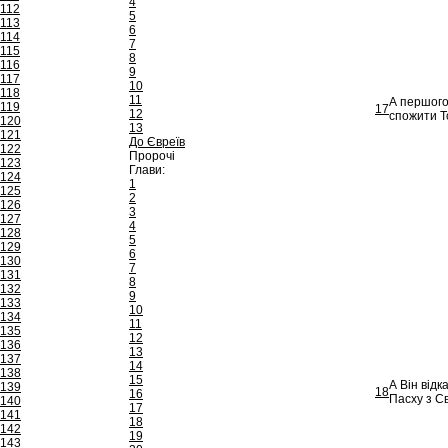
4
112
5
113
6
114
7
115
8
116
9
117
10
118
11
А першого
119
17
12
спожити Т
120
13
121
До Євреїв
122
Пророчі
123
Глави:
124
1
125
2
126
3
127
4
128
5
129
6
130
7
131
8
132
9
133
10
134
11
135
12
136
13
137
14
138
15
А Він відк
139
18
16
Пасху з С
140
17
141
18
142
19
143