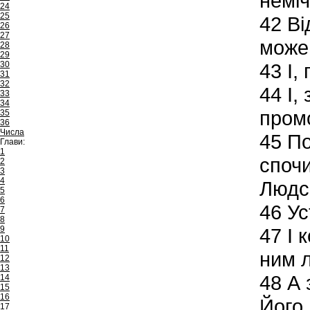
неміч
24
25
42
Ві
26
27
може 
28
29
30
43
І,
31
32
44
І,
33
34
пром
35
36
Числа
45
По
Глави:
1
спочи
2
3
4
Людсь
5
6
46
Ус
7
8
9
47
І 
10
11
ним л
12
13
48
А з
14
15
16
Його.
17