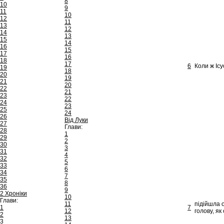
8
10
9
11
10
12
11
13
12
14
13
15
14
16
15
17
16
18
17
6
Коли ж Ісу
19
18
20
19
21
20
22
21
23
22
24
23
25
24
26
Від Луки
27
Глави:
28
1
29
2
30
3
31
4
32
5
33
6
34
7
35
8
36
9
2 Хроніки
10
Глави:
11
підійшла 
1
7
12
голову, як 
2
13
3