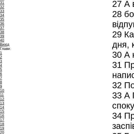
27
А в
31
32
33
28
бо
34
35
відпу
36
37
29
Ка
38
39
40
дня, 
Вихід
Глави:
30
А 
1
2
3
31
Про
4
5
напис
6
7
8
32
По
9
10
33
А 
11
12
споку
13
14
15
34
Пр
16
17
заспі
18
19
20