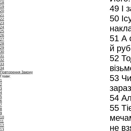
18
49
І з
19
20
21
50
Іс
22
23
накла
24
25
26
51
А о
27
28
й руб
29
30
52
Тод
31
32
33
візьм
34
Повторення Закону
53
Чи
Глави:
1
2
зараз
3
4
54
Ал
5
6
7
55
Ті
8
9
мечам
10
11
не вз
12
13