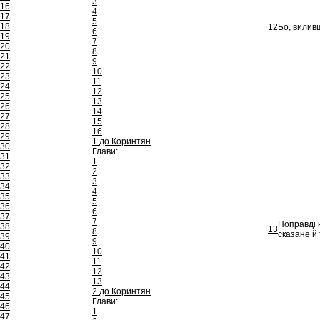
3
16
4
17
5
18
12
Бо, вилив
6
19
7
20
8
21
9
22
10
23
11
24
12
25
13
26
14
27
15
28
16
29
1 до Коринтян
30
Глави:
31
1
32
2
33
3
34
4
35
5
36
6
37
7
Поправді к
38
13
8
сказане й
39
9
40
10
41
11
42
12
43
13
44
2 до Коринтян
45
Глави:
46
1
47