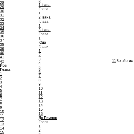
5
28
1 Івана
29
Глава:
30
1
31
2 Івана
32
Глава:
33
1
34
3 Івана
35
Глава:
36
1
37
Юда
38
Глави:
39
1
40
2
41
3
11
Бо вбогих
42
4
Йов
5
Глави:
6
1
7
2
8
3
9
4
10
5
11
6
12
7
13
8
14
9
15
10
16
11
До Римлян
12
Глави:
13
1
14
2
15