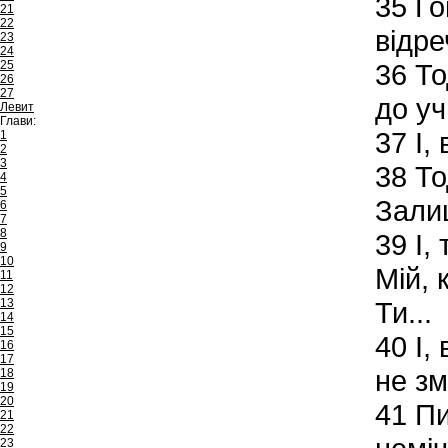
35
Го
21
22
відре
23
24
25
36
То
26
27
до уч
Левит
Глави:
37
І,
1
2
3
38
То
4
5
Залиш
6
7
8
39
І,
9
10
Мій, 
11
12
13
Ти...
14
15
40
І,
16
17
не зм
18
19
20
41
Пи
21
22
23