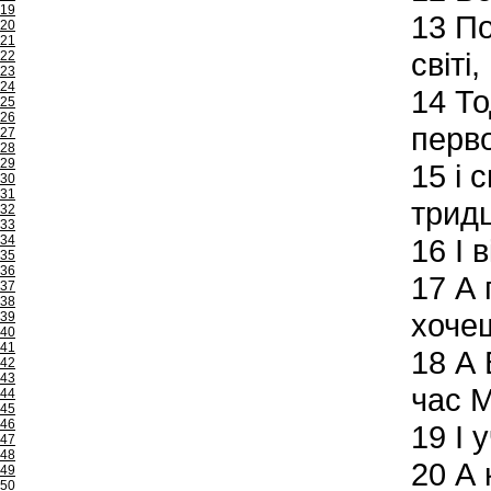
19
13
По
20
21
світі
22
23
24
14
То
25
26
перв
27
28
29
15
і 
30
31
тридц
32
33
34
16
І 
35
36
17
А 
37
38
хочеш
39
40
41
18
А В
42
43
час М
44
45
46
19
І у
47
48
20
А к
49
50