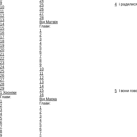
24
9
4
і радилися
25
10
26
11
27
12
28
13
Від Матвія
14
Глави:
15
1
16
2
17
3
18
4
19
5
20
6
21
7
22
8
23
9
24
10
25
11
26
12
27
13
28
14
29
15
5
І вони гов
1 Хроніки
16
Глави:
Від Марка
1
Глави:
2
1
3
2
4
3
5
4
6
5
7
6
8
7
9