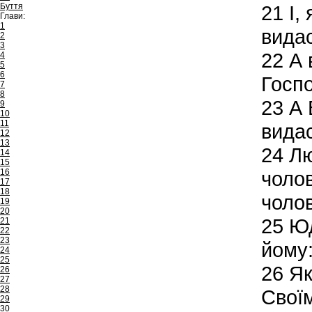
Буття
21
І,
Глави:
1
видас
2
3
22
А в
4
5
6
Госп
7
8
23
А 
9
10
11
вида
12
13
24
Лю
14
15
16
чолов
17
18
чолов
19
20
25
Юда
21
22
23
йому:
24
25
26
Як
26
27
28
Своїм
29
30