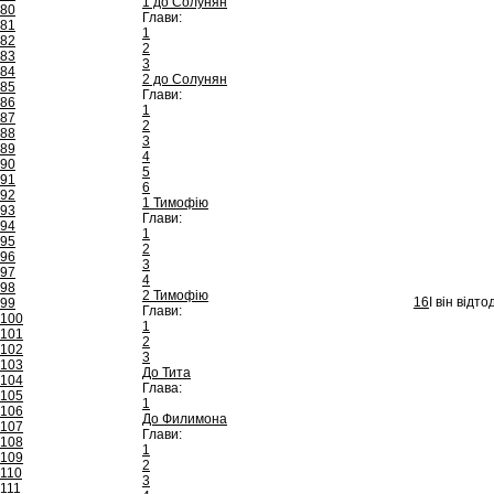
1 до Солунян
80
Глави:
81
1
82
2
83
3
84
2 до Солунян
85
Глави:
86
1
87
2
88
3
89
4
90
5
91
6
92
1 Тимофію
93
Глави:
94
1
95
2
96
3
97
4
98
2 Тимофію
16
І він відт
99
Глави:
100
1
101
2
102
3
103
До Тита
104
Глава:
105
1
106
До Филимона
107
Глави:
108
1
109
2
110
3
111