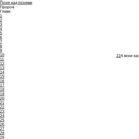
Пісня над піснями
Пророчі
Глави:
1
2
3
4
5
6
7
8
9
10
22
А вони зас
11
12
13
14
15
16
17
18
19
20
21
22
23
24
25
26
27
28
29