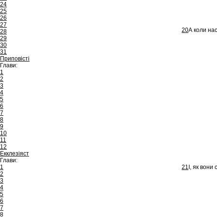
24
25
26
27
20
А коли нас
28
29
30
31
Приповісті
Глави:
1
2
3
4
5
6
7
8
9
10
11
12
Екклезіяст
Глави:
1
21
І, як вони
2
3
4
5
6
7
8