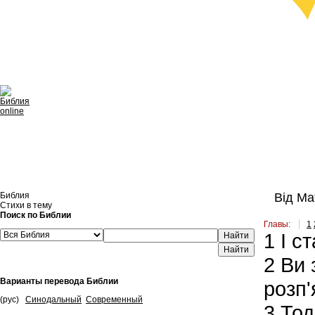
Библия
Від Мат
Стихи в тему
Поиск по Библии
Главы:
1
1
І ст
Найти
2
Ви 
Варианты перевода Библии
розп'
(рус)
Синодальный
Современный
3
Тоді