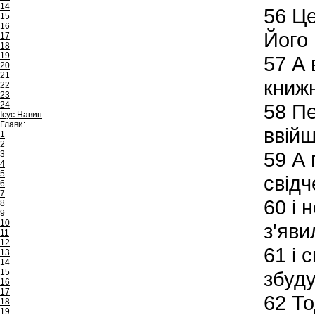
14
56
Це
15
16
Його 
17
18
19
57
А 
20
21
книжн
22
23
24
58
Пе
Ісус Навин
Глави:
ввійш
1
2
59
А 
3
4
5
свідч
6
7
60
і 
8
9
10
з'яви
11
12
61
і с
13
14
15
збуду
16
17
62
То
18
19