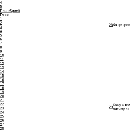
4
5
Плач Єремії
Глави:
1
2
28
бо це кров
3
4
5
6
7
8
9
10
11
12
13
14
15
16
17
18
19
20
21
22
Кажу ж вам
29
23
питиму в 
24
25
26
27
28