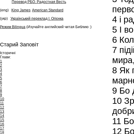
Перевод РБО. Радостная Весть
перв
(eng)
King James
American Standard
4
і ра
(укр)
Український переклад І. Огієнка
5
І во
Режим Bilingua
(Изучайте английский читая Библию :)
6
Коли
Старий Заповіт
7
під
Історичні
Глави:
мира,
1
2
8
Як п
3
4
марн
5
6
7
9
Бо д
8
9
10
Зр
10
11
12
добри
13
14
11
Бо 
15
16
17
12
Бо
18