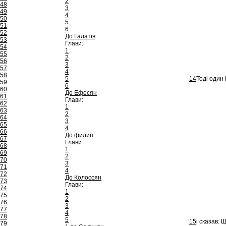
2
48
3
49
4
50
5
51
6
52
До Галатів
53
Глави:
54
1
55
2
56
3
57
4
58
5
14
Тоді один
59
6
60
До Ефесян
61
Глави:
62
1
63
2
64
3
65
4
66
До филип
67
Глави:
68
1
69
2
70
3
71
4
72
До Колоссян
73
Глави:
74
1
75
2
76
3
77
4
78
5
15
і сказав: 
79