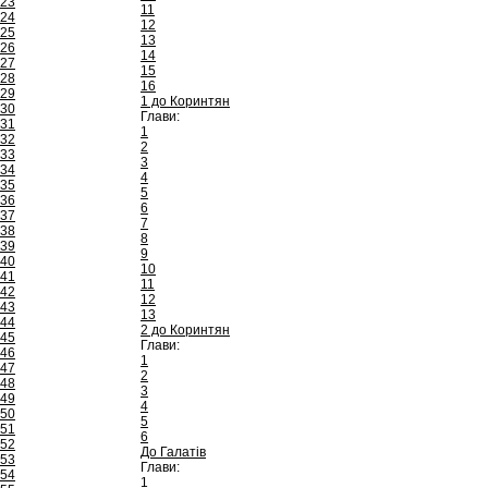
23
11
24
12
25
13
26
14
27
15
28
16
29
1 до Коринтян
30
Глави:
31
1
32
2
33
3
34
4
35
5
36
6
37
7
38
8
39
9
40
10
41
11
42
12
43
13
44
2 до Коринтян
45
Глави:
46
1
47
2
48
3
49
4
50
5
51
6
52
До Галатів
53
Глави:
54
1