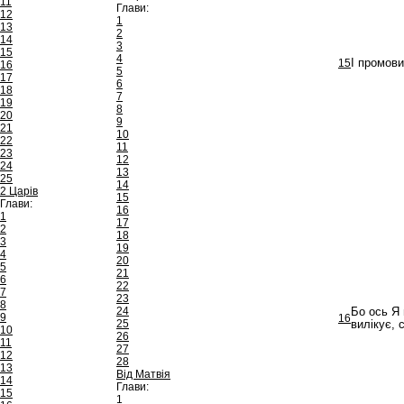
11
Глави:
12
1
13
2
14
3
15
4
15
І промови
16
5
17
6
18
7
19
8
20
9
21
10
22
11
23
12
24
13
25
14
2 Царів
15
Глави:
16
1
17
2
18
3
19
4
20
5
21
6
22
7
23
8
24
Бо ось Я 
9
16
25
вилікує, 
10
26
11
27
12
28
13
Від Матвія
14
Глави:
15
1