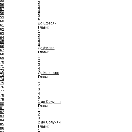
55
2
56
3
57
4
58
5
59
6
60
До Ефесян
61
Глави:
62
1
63
2
64
3
65
4
66
До филип
67
Глави:
68
1
69
2
70
3
71
4
72
До Колоссян
73
Глави:
74
1
75
2
76
3
77
4
78
5
79
1 до Солунян
80
Глави:
81
1
82
2
83
3
84
2 до Солунян
85
Глави:
86
1