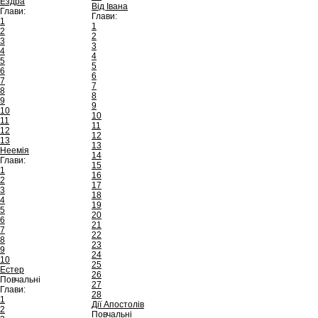
Ездра
Від Івана
Глави:
Глави:
1
1
2
2
3
3
4
4
5
5
6
6
7
7
8
8
9
9
10
10
11
11
12
12
13
13
Неемія
14
Глави:
15
1
16
2
17
3
18
4
19
5
20
6
21
7
22
8
23
9
24
10
25
Естер
26
Повчальні
27
Глави:
28
1
Дії Апостолів
2
Повчальні