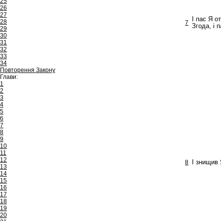
25
26
27
І пас Я о
28
7
Згода, і 
29
30
31
32
33
34
Повторення Закону
Глави:
1
2
3
4
5
6
7
8
9
10
11
12
8
І знищив 
13
14
15
16
17
18
19
20