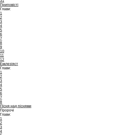
31
Приповісті
Глави:
1
2
3
4
5
6
7
8
9
10
11
12
Екклезіяст
Глави:
1
2
3
4
5
6
7
8
Пісня над піснями
Пророчі
Глави:
1
2
3
4