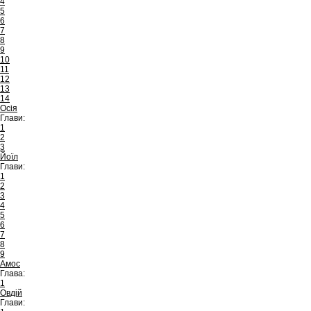
4
5
6
7
8
9
10
11
12
13
14
Осія
Глави:
1
2
3
Йоїл
Глави:
1
2
3
4
5
6
7
8
9
Амос
Глава:
1
Овдій
Глави: