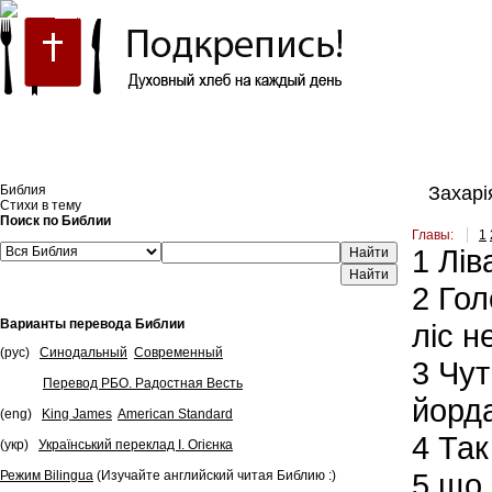
Встроить эту Библию на свой сайт
Библия
Захарія
Стихи в тему
Поиск по Библии
Главы:
1
1
Ліва
Найти
2
Голо
Варианты перевода Библии
ліс н
(рус)
Синодальный
Современный
3
Чути
Перевод РБО. Радостная Весть
йорда
(eng)
King James
American Standard
4
Так 
(укр)
Український переклад І. Огієнка
5
що р
Режим Bilingua
(Изучайте английский читая Библию :)