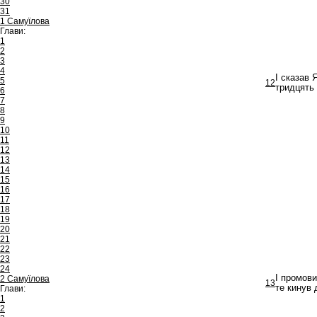
30
31
1 Самуїлова
Глави:
1
2
3
4
І сказав 
5
12
тридцять 
6
7
8
9
10
11
12
13
14
15
16
17
18
19
20
21
22
23
24
І промови
2 Самуїлова
13
те кинув 
Глави:
1
2