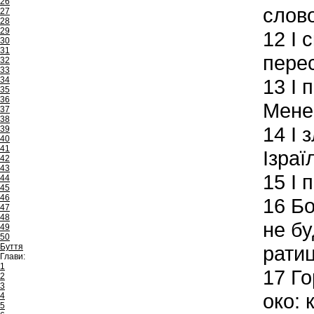
26
слово
27
28
29
12
І 
30
31
перес
32
33
34
13
І 
35
36
Мене!
37
38
14
І 
39
40
41
Ізраї
42
43
15
І 
44
45
46
16
Бо
47
48
не бу
49
50
Буття
ратиц
Глави:
1
17
Го
2
3
око: 
4
5