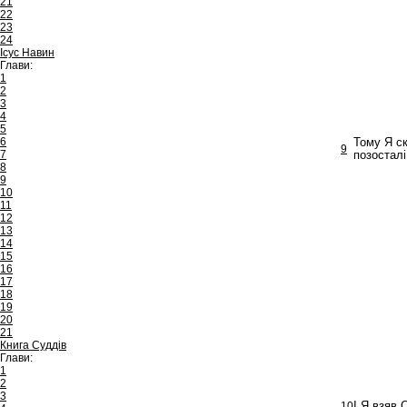
21
22
23
24
Ісус Навин
Глави:
1
2
3
4
5
6
Тому Я ск
9
7
позосталі
8
9
10
11
12
13
14
15
16
17
18
19
20
21
Книга Суддів
Глави:
1
2
3
10
І Я взяв 