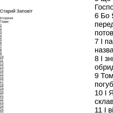
Госпо
Старий Заповіт
6
Бо 
Історичні
Глави:
перед
1
2
потов
3
4
7
І па
5
6
7
назва
8
9
8
І зн
10
11
12
обри
13
14
9
Тому
15
16
17
погуб
18
19
10
І 
20
21
склав
22
23
24
11
І в
25