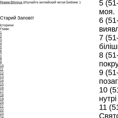
5
(51-
Режим Bilingua
(Изучайте английский читая Библию :)
моя.
Старий Заповіт
6
(51-
Історичні
вияв
Глави:
1
7
(51-
2
3
4
біліш
5
6
8
(51-
7
8
покр
9
10
11
9
(51-
12
13
поза
14
15
10
(5
16
17
18
нутрі
19
20
11
(5
21
22
Свято
23
24