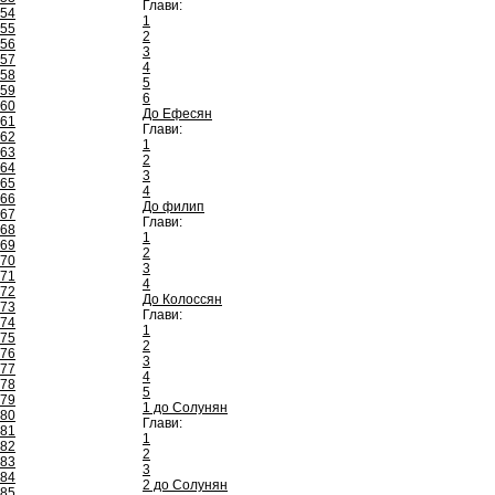
Глави:
54
1
55
2
56
3
57
4
58
5
59
6
60
До Ефесян
61
Глави:
62
1
63
2
64
3
65
4
66
До филип
67
Глави:
68
1
69
2
70
3
71
4
72
До Колоссян
73
Глави:
74
1
75
2
76
3
77
4
78
5
79
1 до Солунян
80
Глави:
81
1
82
2
83
3
84
2 до Солунян
85