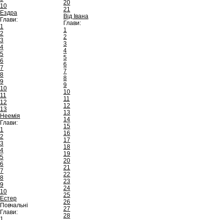
20
10
21
Ездра
Від Івана
Глави:
Глави:
1
1
2
2
3
3
4
4
5
5
6
6
7
7
8
8
9
9
10
10
11
11
12
12
13
13
Неемія
14
Глави:
15
1
16
2
17
3
18
4
19
5
20
6
21
7
22
8
23
9
24
10
25
Естер
26
Повчальні
27
Глави:
28
1