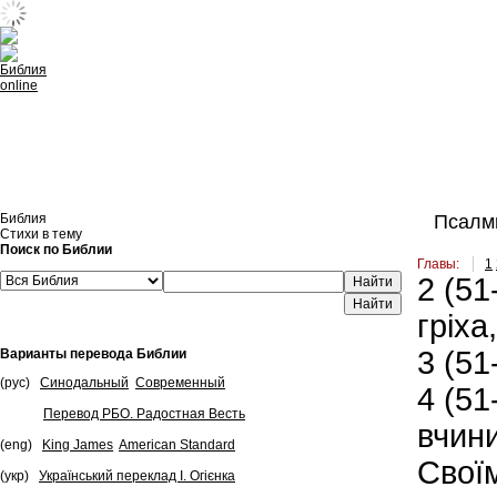
Встроить эту Библию на свой сайт
Библия
Псалми
Стихи в тему
Поиск по Библии
Главы:
1
2
(51
Найти
гріха,
3
(51-
Варианты перевода Библии
(рус)
Синодальный
Современный
4
(51-
Перевод РБО. Радостная Весть
вчини
(eng)
King James
American Standard
Свої
(укр)
Український переклад І. Огієнка