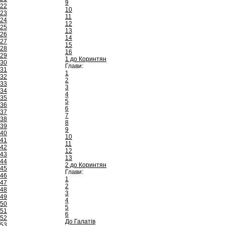
9
22
10
23
11
24
12
25
13
26
14
27
15
28
16
29
1 до Коринтян
30
Глави:
31
1
32
2
33
3
34
4
35
5
36
6
37
7
38
8
39
9
40
10
41
11
42
12
43
13
44
2 до Коринтян
45
Глави:
46
1
47
2
48
3
49
4
50
5
51
6
52
До Галатів
53