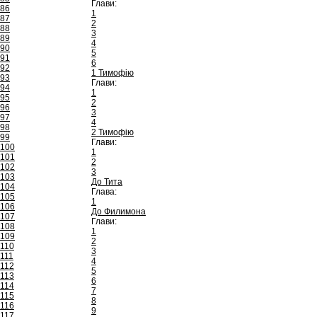
Глави:
86
1
87
2
88
3
89
4
90
5
91
6
92
1 Тимофію
93
Глави:
94
1
95
2
96
3
97
4
98
2 Тимофію
99
Глави:
100
1
101
2
102
3
103
До Тита
104
Глава:
105
1
106
До Филимона
107
Глави:
108
1
109
2
110
3
111
4
112
5
113
6
114
7
115
8
116
9
117