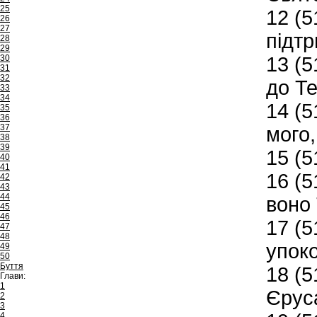
25
12
(5
26
27
підт
28
29
30
13
(5
31
32
до Те
33
34
14
(5
35
36
37
мого,
38
39
15
(51
40
41
16
(5
42
43
44
воно 
45
46
17
(5
47
48
упок
49
50
Буття
18
(5
Глави:
1
Єрус
2
3
4