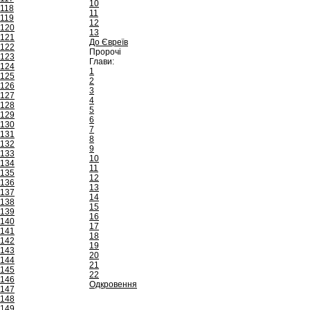
10
118
11
119
12
120
13
121
До Євреїв
122
Пророчі
123
Глави:
124
1
125
2
126
3
127
4
128
5
129
6
130
7
131
8
132
9
133
10
134
11
135
12
136
13
137
14
138
15
139
16
140
17
141
18
142
19
143
20
144
21
145
22
146
Одкровення
147
148
149