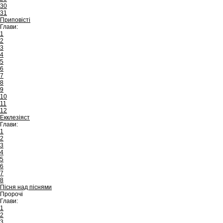
30
31
Приповісті
Глави:
1
2
3
4
5
6
7
8
9
10
11
12
Екклезіяст
Глави:
1
2
3
4
5
6
7
8
Пісня над піснями
Пророчі
Глави:
1
2
3