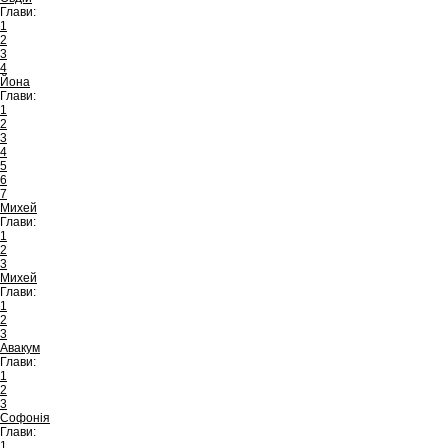
Глави:
1
2
3
4
Йона
Глави:
1
2
3
4
5
6
7
Михей
Глави:
1
2
3
Михей
Глави:
1
2
3
Авакум
Глави:
1
2
3
Софонія
Глави:
1