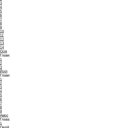
3
4
5
6
7
8
9
10
11
12
13
14
Осія
Глави:
1
2
3
Йоїл
Глави:
1
2
3
4
5
6
7
8
9
Амос
Глава:
1
Овдій