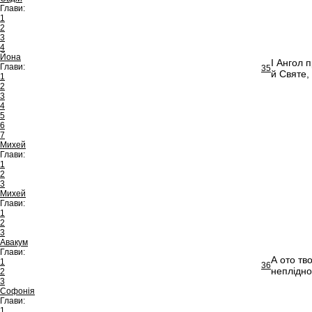
Глави:
1
2
3
4
Йона
І Ангол 
Глави:
35
й Святе,
1
2
3
4
5
6
7
Михей
Глави:
1
2
3
Михей
Глави:
1
2
3
Авакум
Глави:
А ото тв
1
36
неплідн
2
3
Софонія
Глави:
1