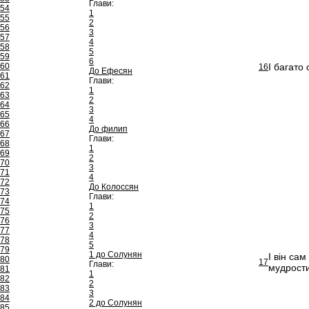
Глави:
54
1
55
2
56
3
57
4
58
5
59
6
60
І багато 
16
До Ефесян
61
Глави:
62
1
63
2
64
3
65
4
66
До филип
67
Глави:
68
1
69
2
70
3
71
4
72
До Колоссян
73
Глави:
74
1
75
2
76
3
77
4
78
5
79
1 до Солунян
І він са
80
17
Глави:
мудрости
81
1
82
2
83
3
84
2 до Солунян
85