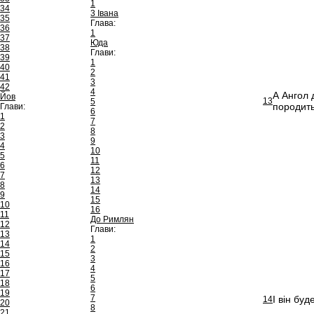
1
34
3 Івана
35
Глава:
36
1
37
Юда
38
Глави:
39
1
40
2
41
3
42
4
А Ангол 
Йов
13
5
породить
Глави:
6
1
7
2
8
3
9
4
10
5
11
6
12
7
13
8
14
9
15
10
16
11
До Римлян
12
Глави:
13
1
14
2
15
3
16
4
17
5
18
6
19
7
І він буд
14
20
8
21