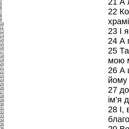
21
А 
5
6
22
Кол
7
8
храмі
9
10
11
23
І я
12
13
24
А п
14
15
16
25
Та
17
18
мою 
19
20
26
А 
21
22
23
йому 
24
25
27
до
26
27
28
ім'я д
29
30
28
І,
31
32
33
благ
34
35
29
Во
36