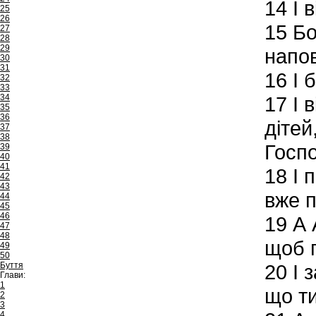
14
І в
25
26
15
Бо 
27
28
29
напов
30
31
16
І б
32
33
34
17
І 
35
36
дітей
37
38
Госп
39
40
41
18
І 
42
43
вже п
44
45
46
19
А 
47
48
щоб г
49
50
Буття
20
І 
Глави:
1
що ти
2
3
4