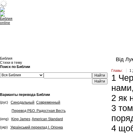
Встроить эту Библию на свой сайт
Библия
Від Лук
Стихи в тему
Поиск по Библии
Главы:
1
1
Чере
Найти
нами
Варианты перевода Библии
2
як н
(рус)
Синодальный
Современный
3
тому
Перевод РБО. Радостная Весть
поря
(eng)
King James
American Standard
4
щоб 
(укр)
Український переклад І. Огієнка