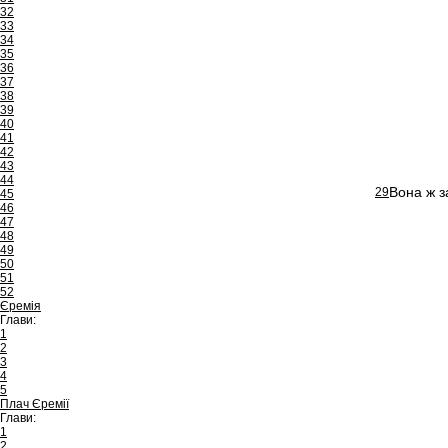
32
33
34
35
36
37
38
39
40
41
42
43
44
Вона ж з
29
45
46
47
48
49
50
51
52
Єремія
Глави:
1
2
3
4
5
Плач Єремії
Глави:
1
2