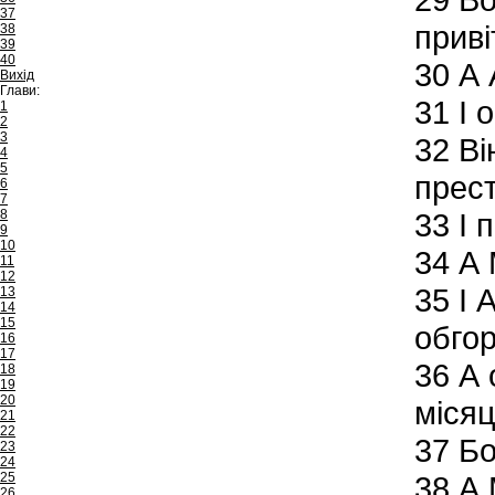
37
приві
38
39
40
30
А 
Вихід
Глави:
31
І 
1
2
3
32
Ві
4
5
прест
6
7
8
33
І 
9
10
34
А 
11
12
35
І 
13
14
15
обгор
16
17
36
А 
18
19
20
місяц
21
22
37
Бо
23
24
25
38
А 
26