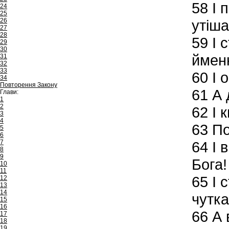
58
І 
24
25
26
утіша
27
28
59
І 
29
30
йменн
31
32
33
60
І о
34
Повторення Закону
61
А 
Глави:
1
2
62
І к
3
4
63
По
5
6
7
64
І в
8
9
Бога!
10
11
65
І с
12
13
14
чутка
15
16
66
А 
17
18
19