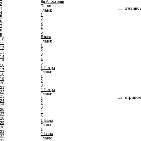
Дії Апостолів
2
Повчальні
І з'явив
3
11
Глави:
4
1
5
2
6
3
7
4
8
5
9
Якова
10
Глави:
11
1
12
2
13
3
14
4
15
5
16
1 Петра
17
Глави:
18
1
19
2
20
3
21
2 Петра
22
Глави:
23
І стриво
12
1
24
2
25
3
26
4
27
5
28
1 Івана
29
Глава:
30
1
31
2 Івана
32
Глава:
33