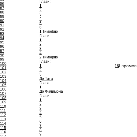
Глави:
86
1
87
2
88
3
89
4
90
5
91
6
92
1 Тимофію
93
Глави:
94
1
95
2
96
3
97
4
98
2 Тимофію
99
Глави:
100
І промов
1
18
101
2
102
3
103
До Тита
104
Глава:
105
1
106
До Филимона
107
Глави:
108
1
109
2
110
3
111
4
112
5
113
6
114
7
115
8
116
9
117