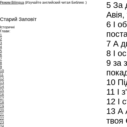
5
За д
Режим Bilingua
(Изучайте английский читая Библию :)
Авія,
Старий Заповіт
6
І об
Історичні
Глави:
поста
1
2
7
А ди
3
4
8
І ос
5
6
7
9
за 
8
9
пока
10
11
12
10
Пі
13
14
11
І з
15
16
17
12
І 
18
19
13
А 
20
21
твоя 
22
23
24