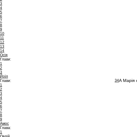
3
4
5
6
7
8
9
10
11
12
13
14
Осія
Глави:
1
2
3
Йоїл
А Марія 
34
Глави:
1
2
3
4
5
6
7
8
9
Амос
Глава:
1
Овдій