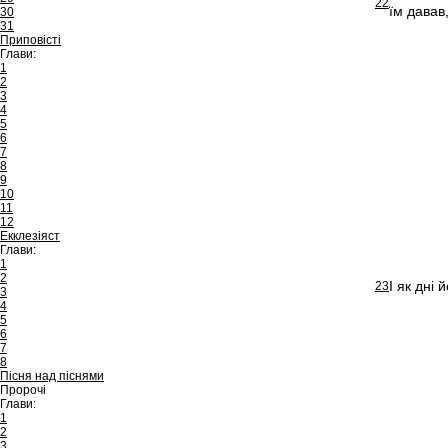
22
їм давав,
30
31
Приповісті
Глави:
1
2
3
4
5
6
7
8
9
10
11
12
Екклезіяст
Глави:
1
2
І як дні 
23
3
4
5
6
7
8
Пісня над піснями
Пророчі
Глави:
1
2
3