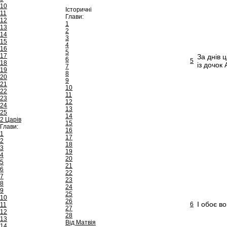
10
Історичні
11
Глави:
12
1
13
2
14
3
15
4
16
5
17
За днів 
6
5
18
із дочок
7
19
8
20
9
21
10
22
11
23
12
24
13
25
14
2 Царів
15
Глави:
16
1
17
2
18
3
19
4
20
5
21
6
22
7
23
8
24
9
25
10
26
І обоє в
6
11
27
12
28
13
Від Матвія
14