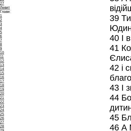
27
відій
Левит
Глави:
39
Ти
1
2
3
Юдин
4
5
40
І 
6
7
8
41
Кол
9
10
Єлис
11
12
13
42
і 
14
15
благо
16
17
43
І 
18
19
20
44
Бо 
21
22
дитин
23
24
25
45
Бл
26
27
46
А 
28
29