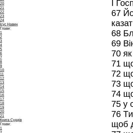
І Гос
20
21
67
Йо
22
23
24
казат
Ісус Навин
Глави:
68
Бл
1
2
69
Він
3
4
5
70
як 
6
7
71
що
8
9
10
72
що
11
12
73
що
13
14
15
74
що
16
17
75
у 
18
19
76
Ти
20
21
Книга Суддів
щоб 
Глави:
1
2