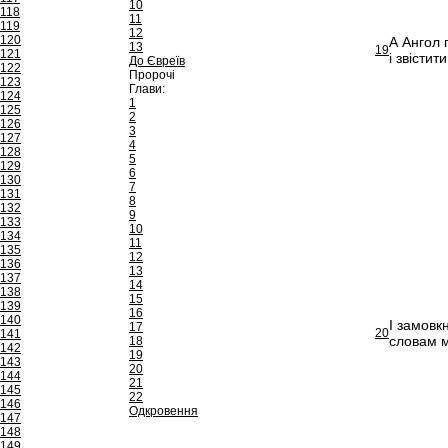
10
118
11
119
12
120
А Ангол 
13
19
121
і звісти
До Євреїв
122
Пророчі
123
Глави:
124
1
125
2
126
3
127
4
128
5
129
6
130
7
131
8
132
9
133
10
134
11
135
12
136
13
137
14
138
15
139
16
140
І замовк
17
20
141
словам м
18
142
19
143
20
144
21
145
22
146
Одкровення
147
148
149