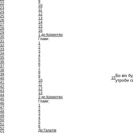
9
22
10
23
11
24
12
25
13
26
14
27
15
28
16
29
1 до Коринтян
30
Глави:
31
1
32
2
33
3
34
4
35
5
36
6
37
7
38
8
39
Бо він б
9
15
40
утроби с
10
41
11
42
12
43
13
44
2 до Коринтян
45
Глави:
46
1
47
2
48
3
49
4
50
5
51
6
52
До Галатів
53