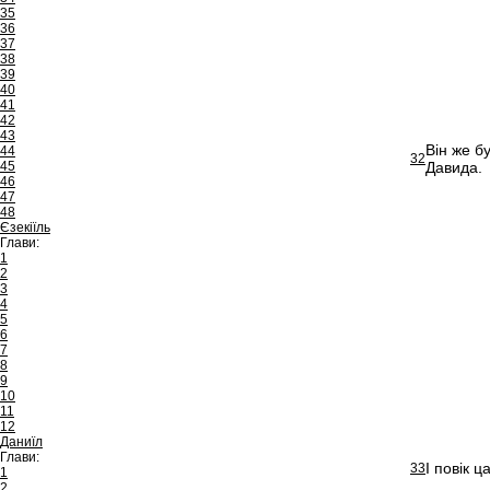
35
36
37
38
39
40
41
42
43
Він же б
44
32
45
Давида.
46
47
48
Єзекіїль
Глави:
1
2
3
4
5
6
7
8
9
10
11
12
Даниїл
Глави:
І повік 
33
1
2