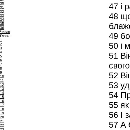
30
47
і р
31
32
48
що
33
34
блаж
35
36
Числа
49
бо
Глави:
1
50
і м
2
3
4
51
Ві
5
6
свого
7
8
9
52
Він
10
11
53
уд
12
13
54
Пр
14
15
16
55
як
17
18
56
І 
19
20
21
57
А 
22
23