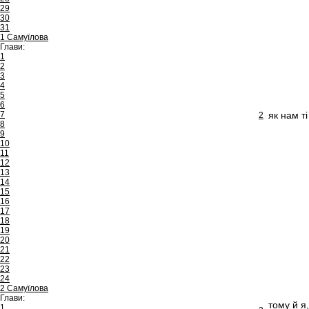
29
30
31
1 Самуїлова
Глави:
1
2
3
4
5
6
7
як нам т
2
8
9
10
11
12
13
14
15
16
17
18
19
20
21
22
23
24
2 Самуїлова
Глави:
тому й я
1