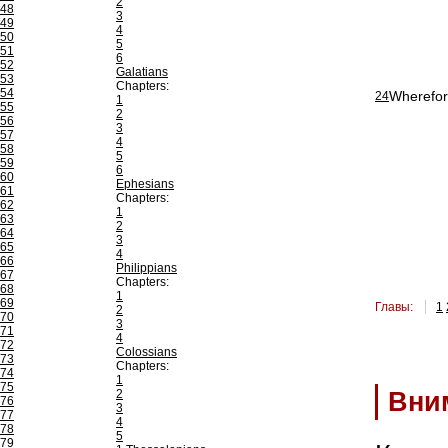
2
48
3
49
4
50
5
51
6
52
Galatians
53
Chapters:
54
Wherefore
24
1
55
2
56
3
57
4
58
5
59
6
60
Ephesians
61
Chapters:
62
1
63
2
64
3
65
4
66
Philippians
67
Chapters:
68
1
69
Главы:
1
2
70
3
71
4
72
Colossians
73
Chapters:
74
1
75
2
Вни
76
3
77
4
78
5
79