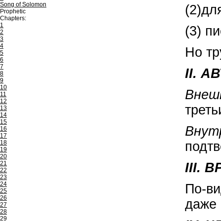
Song of Solomon
(2)дл
Prophetic
Chapters:
1
(3) п
2
3
4
Но тр
5
6
7
II. 
8
9
10
Внеш
11
12
треть
13
14
15
Внут
16
17
18
подтв
19
20
21
III.
22
23
24
По-ви
25
26
даже 
27
28
29