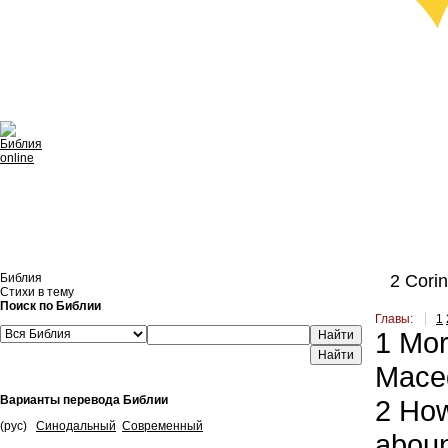
Библия
2 Corint
Стихи в тему
Поиск по Библии
Главы:
1
1
More
Найти
Mace
Варианты перевода Библии
2
How 
(рус)
Синодальный
Современный
abound