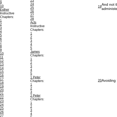
23
9
24
And not t
10
19
25
administe
Esther
26
Instructive
27
Chapters:
28
1
Acts
2
Instructive
3
Chapters:
4
1
5
2
6
3
7
4
8
5
9
James
10
Chapters:
11
1
12
2
13
3
14
4
15
5
16
1 Peter
17
Avoiding 
20
Chapters:
18
1
19
2
20
3
21
2 Peter
22
Chapters:
23
1
24
2
25
3
26
4
27