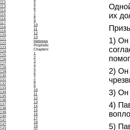
4
112
Одной
5
113
6
114
7
их до
115
8
116
9
117
10
Призы
118
11
119
12
120
13
1) Он
121
Hebrews
122
Prophetic
123
согла
Chapters:
124
1
125
помог
2
126
3
127
4
128
2) Он
5
129
6
130
7
чрезв
131
8
132
9
133
10
3) Он
134
11
135
12
136
13
4) Па
137
14
138
15
вопло
139
16
140
17
141
18
5) Па
142
19
143