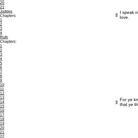
20
21
Judges
I speak n
8
Chapters:
love.
1
2
3
4
Ruth
Chapters:
1
2
3
4
5
6
7
8
9
10
11
12
13
For ye kn
14
9
that ye t
15
16
17
18
19
20
21
22