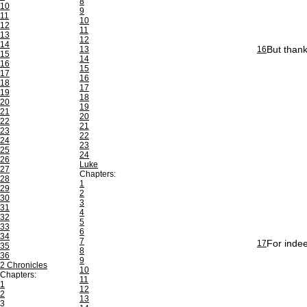
8
10
9
11
10
12
11
13
12
14
But thank
13
16
15
14
16
15
17
16
18
17
19
18
20
19
21
20
22
21
23
22
24
23
25
24
26
Luke
27
Chapters:
28
1
29
2
30
3
31
4
32
5
33
6
34
7
For indee
17
35
8
36
9
2 Chronicles
10
Chapters:
11
1
12
2
13
3