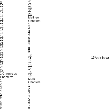
24
9
25
10
26
11
27
12
28
13
Matthew
14
Chapters:
15
1
16
2
17
3
18
4
19
5
20
6
21
7
22
8
23
9
24
10
25
As it is 
15
11
26
12
27
13
28
14
29
15
1 Chronicles
16
Chapters:
Mark
1
Chapters:
2
1
3
2
4
3
5
4
6
5
7
6
8
7
9