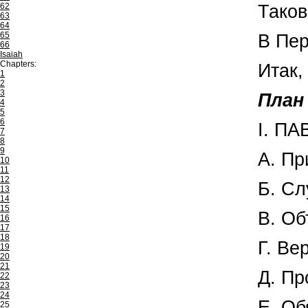
62
Таков
63
64
65
В Пер
66
Isaiah
Chapters:
Итак,
1
2
3
План
4
5
6
I. П
7
8
9
А. Пр
10
11
12
Б. Сл
13
14
15
В. Об
16
17
18
Г. Ве
19
20
21
Д. Пр
22
23
24
Е. Об
25