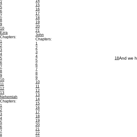
14
4
15
5
16
6
17
7
18
8
19
9
20
10
21
Ezra
John
Chapters:
Chapters:
1
1
2
2
3
3
4
4
And we ha
18
5
5
6
6
7
7
8
8
9
9
10
10
11
11
12
12
13
13
Nehemiah
14
Chapters:
15
1
16
2
17
3
18
4
19
5
20
6
21
7
22
8