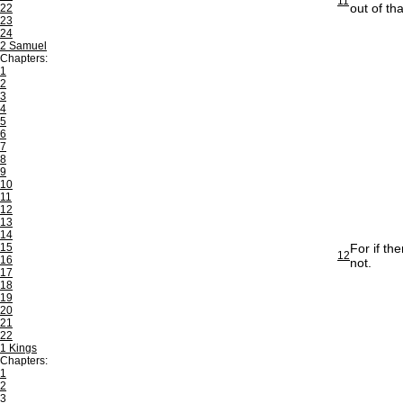
11
out of th
22
23
24
2 Samuel
Chapters:
1
2
3
4
5
6
7
8
9
10
11
12
13
14
15
For if th
12
16
not.
17
18
19
20
21
22
1 Kings
Chapters:
1
2
3