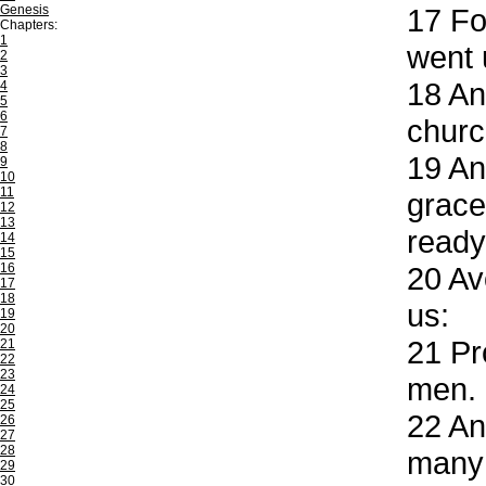
Genesis
17
For
Chapters:
1
went 
2
3
18
And
4
5
6
churc
7
8
19
And
9
10
11
grace
12
13
ready
14
15
16
20
Avo
17
18
us:
19
20
21
Pro
21
22
23
men.
24
25
22
And
26
27
28
many 
29
30