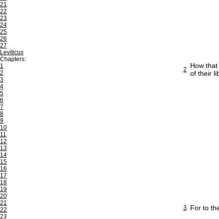
21
22
23
24
25
26
27
Leviticus
Chapters:
How that 
1
2
2
of their li
3
4
5
6
7
8
9
10
11
12
13
14
15
16
17
18
19
20
21
For to th
3
22
23