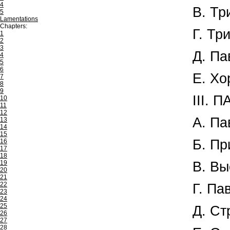
4
В. Тр
5
Lamentations
Chapters:
Г. Тр
1
2
3
Д. Па
4
5
6
Е. Хо
7
8
9
III.
10
11
12
А. Па
13
14
15
Б. Пр
16
17
18
19
В. Вы
20
21
22
Г. Па
23
24
25
Д. Ст
26
27
28