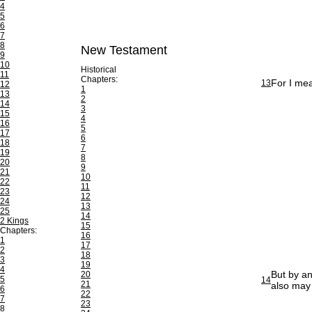
4
5
6
7
8
New Testament
9
10
Historical
11
Chapters:
For I me
13
12
1
13
2
14
3
15
4
16
5
17
6
18
7
19
8
20
9
21
10
22
11
23
12
24
13
25
14
2 Kings
15
Chapters:
16
1
17
2
18
3
19
4
But by an
20
5
14
21
also may 
6
22
7
23
8