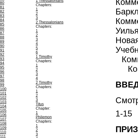
Комм
1 Thessalonians
80
Chapters:
81
1
Барк
82
2
83
3
Комм
84
2 Thessalonians
85
Chapters:
Уиль
86
1
87
2
88
Нова
3
89
4
90
Учеб
5
91
6
92
1 Timothy
Ком
93
Chapters:
94
1
Ко
95
2
96
3
97
4
98
ВВЕД
2 Timothy
99
Chapters:
100
1
101
2
102
Смотр
3
103
Titus
104
Chapter:
105
1-15
1
106
Philemon
107
Chapters:
108
1
ПРИЗ
109
2
110
3
111