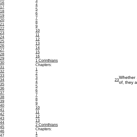
3
16
4
17
5
18
6
19
7
20
8
21
9
22
10
23
11
24
12
25
13
26
14
27
15
28
16
29
1 Corinthians
30
Chapters:
31
1
32
2
33
Whether a
3
34
23
4
of, they 
35
5
36
6
37
7
38
8
39
9
40
10
41
11
42
12
43
13
44
2 Corinthians
45
Chapters:
46
1
47