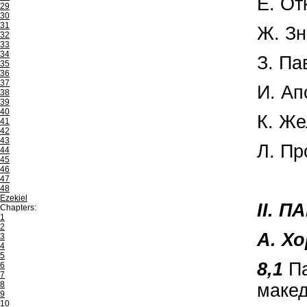
Е. От
29
30
31
Ж. Зн
32
33
34
З. Па
35
36
37
И. Ап
38
39
40
К. Же
41
42
43
Л. Пр
44
45
46
47
48
Ezekiel
II. 
Chapters:
1
2
А. Х
3
4
5
8,1
П
6
7
8
маке
9
10