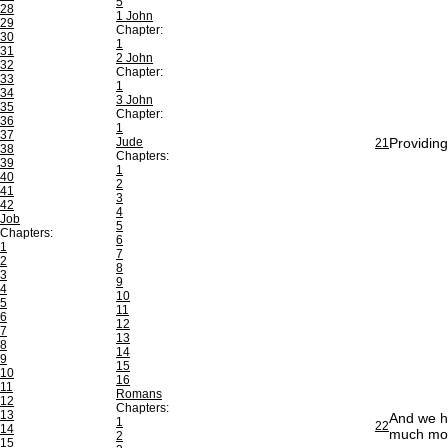
5
28
1 John
29
Chapter:
30
1
31
2 John
32
Chapter:
33
1
34
3 John
35
Chapter:
36
1
37
Jude
Providing
21
38
Chapters:
39
1
40
2
41
3
42
4
Job
5
Chapters:
6
1
7
2
8
3
9
4
10
5
11
6
12
7
13
8
14
9
15
10
16
11
Romans
12
Chapters:
13
And we h
1
22
14
much more
2
15