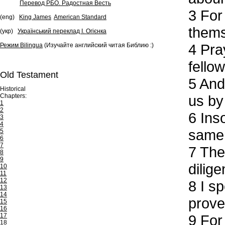
Перевод РБО. Радостная Весть
3
For 
(eng)
King James
American Standard
thems
(укр)
Український переклад І. Огієнка
4
Pray
Режим Bilingua
(Изучайте английский читая Библию :)
fellow
Old Testament
5
And 
Historical
Chapters:
us by
1
2
6
Inso
3
4
same 
5
6
7
7
Ther
8
9
dilig
10
11
12
8
I sp
13
14
prove
15
16
17
9
For 
18