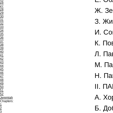
26
27
Ж. Зе
28
29
30
З. Жи
31
32
33
И. Со
34
35
36
37
К. По
38
39
40
Л. Па
41
42
43
М. Па
44
45
46
Н. Па
47
48
49
II. 
50
51
52
А. Хо
Jeremiah
Chapters:
1
Б. До
2
3