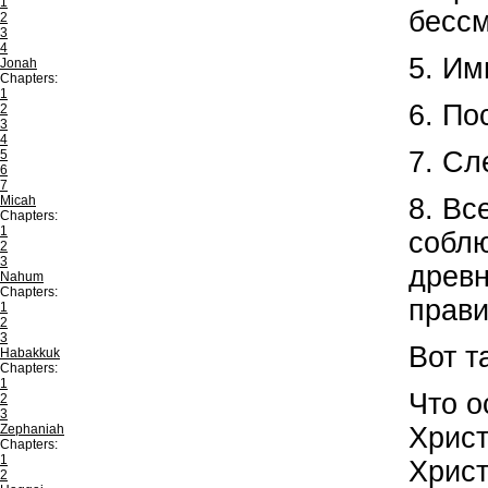
1
бессм
2
3
4
5. Им
Jonah
Chapters:
1
6. По
2
3
4
7. Сл
5
6
7
Micah
8. Вс
Chapters:
1
соблю
2
3
древн
Nahum
Chapters:
прави
1
2
3
Вот т
Habakkuk
Chapters:
1
Что о
2
3
Zephaniah
Христ
Chapters:
1
Христ
2