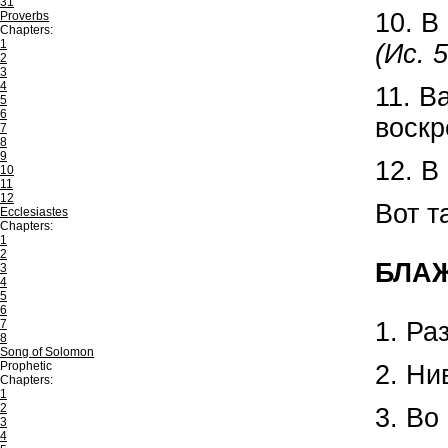
31
10. В
Proverbs
Chapters:
1
(Ис. 
2
3
4
11. В
5
6
воскр
7
8
9
12. В
10
11
12
Вот т
Ecclesiastes
Chapters:
1
2
БЛАЖ
3
4
5
6
7
1. Ра
8
Song of Solomon
Prophetic
2. Ни
Chapters:
1
2
3. Во
3
4