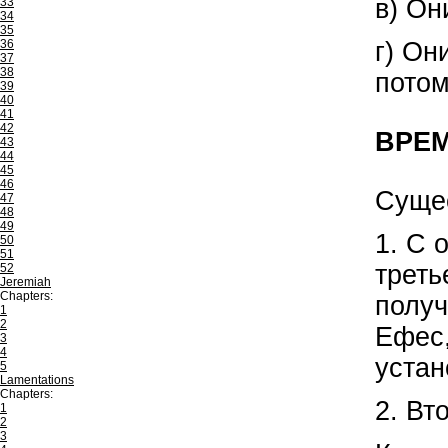
в) Он
33
34
35
36
г) Он
37
38
потом
39
40
41
42
ВРЕ
43
44
45
46
Сущес
47
48
49
1. С 
50
51
треть
52
Jeremiah
Chapters:
получ
1
2
Ефес,
3
4
устан
5
Lamentations
Chapters:
2. Вт
1
2
3