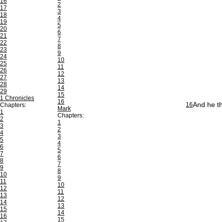
16
2
17
3
18
4
19
5
20
6
21
7
22
8
23
9
24
10
25
11
26
12
27
13
28
14
29
15
1 Chronicles
16
And he th
16
Chapters:
Mark
1
Chapters:
2
1
3
2
4
3
5
4
6
5
7
6
8
7
9
8
10
9
11
10
12
11
13
12
14
13
15
14
16
15