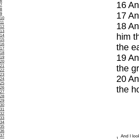
6
16
And
7
8
17
And
9
10
11
18
And
12
13
him t
14
15
16
the ea
17
18
19
And
19
20
the g
21
22
23
20
And
24
25
the h
26
27
28
29
30
31
32
33
34
35
36
37
And I loo
1