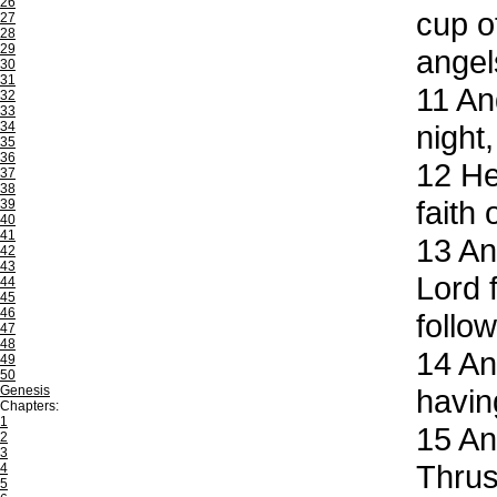
26
cup o
27
28
29
angel
30
31
11
And
32
33
34
night
35
36
12
Her
37
38
faith 
39
40
41
13
And
42
43
Lord 
44
45
46
follo
47
48
14
And
49
50
Genesis
havin
Chapters:
1
15
And
2
3
Thrust
4
5