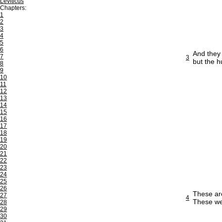
Leviticus
Chapters:
1
2
3
4
5
6
And they 
7
3
but the 
8
9
10
11
12
13
14
15
16
17
18
19
20
21
22
23
24
25
26
These are
27
4
These we
28
29
30