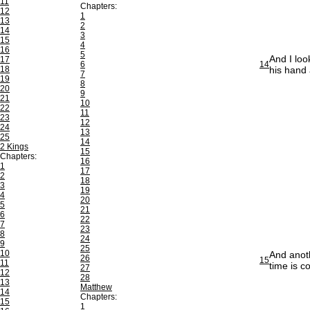
11
Chapters:
12
1
13
2
14
3
15
4
16
5
And I loo
17
6
14
18
his hand 
7
19
8
20
9
21
10
22
11
23
12
24
13
25
14
2 Kings
15
Chapters:
16
1
17
2
18
3
19
4
20
5
21
6
22
7
23
8
24
9
25
10
And anoth
26
15
11
time is c
27
12
28
13
Matthew
14
Chapters:
15
1