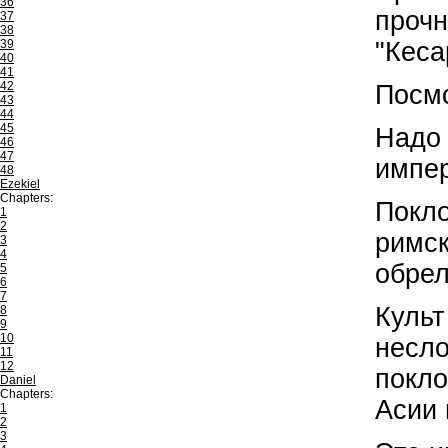
36
прочн
37
38
39
"Кеса
40
41
42
Посмо
43
44
45
Надо 
46
47
импер
48
Ezekiel
Chapters:
Покло
1
2
римск
3
4
обрел
5
6
7
Культ
8
9
10
несло
11
12
покло
Daniel
Chapters:
Асии 
1
2
3