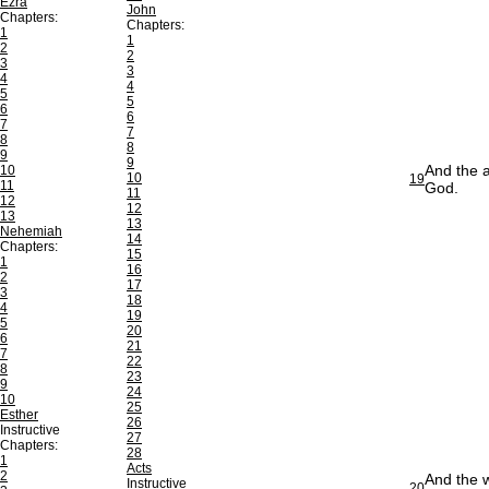
Ezra
John
Chapters:
Chapters:
1
1
2
2
3
3
4
4
5
5
6
6
7
7
8
8
9
9
And the a
10
10
19
11
God.
11
12
12
13
13
Nehemiah
14
Chapters:
15
1
16
2
17
3
18
4
19
5
20
6
21
7
22
8
23
9
24
10
25
Esther
26
Instructive
27
Chapters:
28
1
Acts
2
And the w
Instructive
20