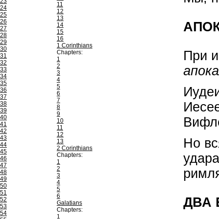
23
11
24
12
25
13
26
АПОК
14
27
15
28
16
29
1 Corinthians
30
При и
Chapters:
31
1
32
2
апок
33
3
34
4
35
5
Иудеи
36
6
37
7
Иесе
38
8
39
9
40
Вифле
10
41
11
42
12
43
Но вс
13
44
2 Corinthians
45
удара
Chapters:
46
1
47
2
римля
48
3
49
4
50
5
51
6
ДВА 
52
Galatians
53
Chapters:
54
1