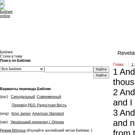
Встроить эту Библию на свой сайт
Библия
Revelat
Стихи в тему
Поиск по Библии
Главы:
1
1
And 
Найти
thous
Варианты перевода Библии
2
And 
(рус)
Синодальный
Современный
and I
Перевод РБО. Радостная Весть
3
And 
(eng)
King James
American Standard
and n
(укр)
Український переклад І. Огієнка
from 
Режим Bilingua
(Изучайте английский читая Библию :)