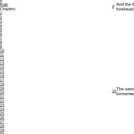
4
And the t
Ruth
9
forehead,
Chapters:
1
2
3
4
5
6
7
8
9
10
11
12
13
14
15
16
17
18
19
The same 
10
20
tormented
21
22
23
24
25
26
27
28
29