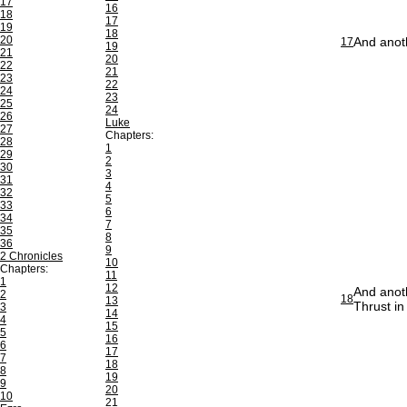
17
16
18
17
19
18
20
And anoth
17
19
21
20
22
21
23
22
24
23
25
24
26
Luke
27
Chapters:
28
1
29
2
30
3
31
4
32
5
33
6
34
7
35
8
36
9
2 Chronicles
10
Chapters:
11
1
12
And anoth
2
18
13
Thrust in
3
14
4
15
5
16
6
17
7
18
8
19
9
20
10
21