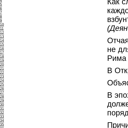
Как с
4
5
каждо
6
7
8
взбу
9
10
(Деян
11
12
13
Отчая
14
15
не дл
16
17
Рима 
18
19
20
В Отк
21
22
23
24
Объяс
25
26
27
В эпо
28
29
долже
30
31
поряд
32
33
34
Причи
35