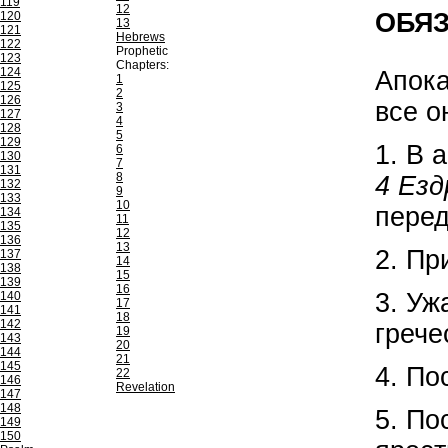
119
12
ОБЯ
120
13
121
Hebrews
122
Prophetic
123
Chapters:
124
Апока
1
125
2
126
все о
3
127
4
128
5
129
1. В 
6
130
7
131
8
4 Езд
132
9
133
10
перед
134
11
135
12
136
13
2. Пр
137
14
138
15
139
16
3. Уж
140
17
141
18
142
греч
19
143
20
144
21
145
4. По
22
146
Revelation
147
148
5. По
149
150