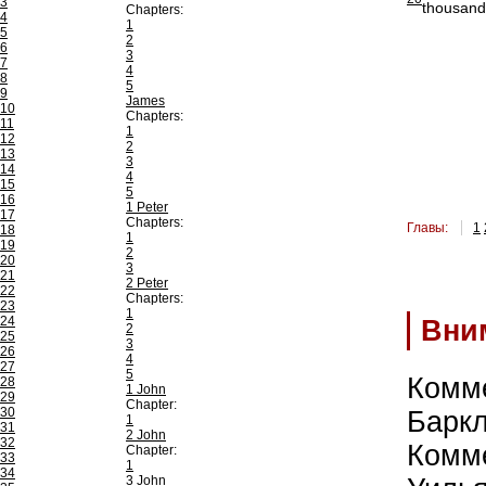
3
thousand
Chapters:
4
1
5
2
6
3
7
4
8
5
9
James
10
Chapters:
11
1
12
2
13
3
14
4
15
5
16
1 Peter
17
Chapters:
Главы:
1
18
1
19
2
20
3
21
2 Peter
22
Chapters:
23
1
24
Вни
2
25
3
26
4
27
5
Комм
28
1 John
29
Chapter:
30
Барк
1
31
2 John
32
Комм
Chapter:
33
1
34
3 John