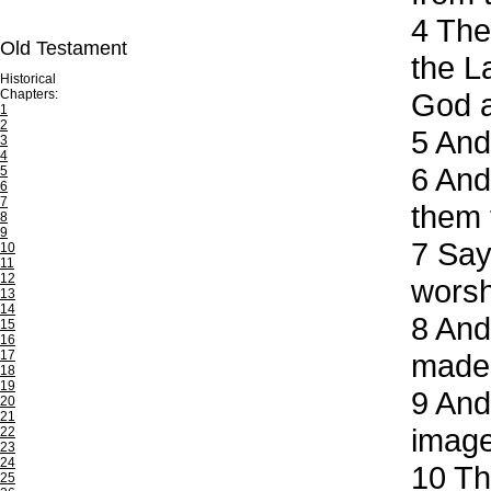
4
Thes
Old Testament
the L
Historical
Chapters:
God a
1
2
5
And 
3
4
6
And 
5
6
7
them 
8
9
7
Sayi
10
11
12
worsh
13
14
8
And 
15
16
17
made 
18
19
9
And 
20
21
image
22
23
24
10
The
25