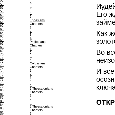
55
2
56
Иудей
3
57
4
58
Его ж
5
59
6
60
займе
Ephesians
61
Chapters:
62
1
63
2
Как ж
64
3
65
4
золот
66
Philippians
67
Chapters:
68
1
Во вс
69
2
70
3
71
неизо
4
72
Colossians
73
Chapters:
74
И все
1
75
2
76
осозн
3
77
4
78
5
ключа
79
1 Thessalonians
80
Chapters:
81
1
82
2
ОТК
83
3
84
2 Thessalonians
85
Chapters:
86
1