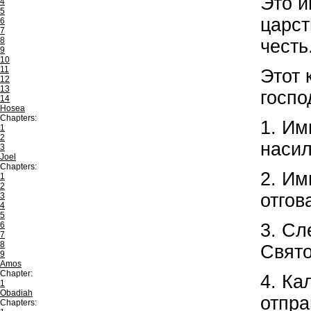
Это и
4
5
царст
6
7
8
честь
9
10
11
Этот 
12
13
госпо
14
Hosea
Chapters:
1. Им
1
2
насил
3
Joel
Chapters:
2. Им
1
2
отгов
3
4
5
6
3. Сл
7
8
Свято
9
Amos
Chapter:
4. Ка
1
Obadiah
отпра
Chapters: