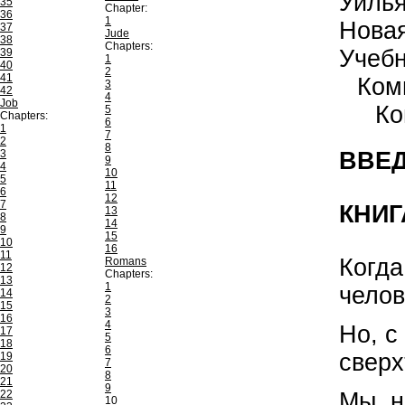
Уиль
35
Chapter:
36
1
Нова
37
Jude
38
Chapters:
Учеб
39
1
40
2
41
Ком
3
42
4
Job
Ко
5
Chapters:
6
1
7
2
8
3
ВВЕД
9
4
10
5
11
6
12
7
КНИГ
13
8
14
9
15
10
16
11
Когда
Romans
12
Chapters:
13
1
челов
14
2
15
3
16
4
Но, с
17
5
18
6
сверх
19
7
20
8
21
9
Мы, н
22
10