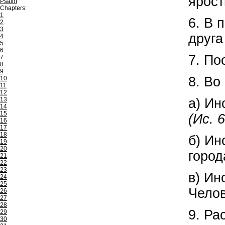
ярост
Psalm
Chapters:
1
6. В 
2
3
друг
4
5
6
7. По
7
8
9
8. Во
10
11
12
13
а) Ин
14
15
(Ис. 
16
17
18
б) Ин
19
20
город
21
22
23
в) Ин
24
25
Челов
26
27
28
9. Ра
29
30