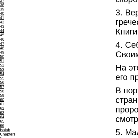
37
38
39
3. Ве
40
41
грече
42
43
Книги
44
45
46
4. Се
47
48
Своим
49
50
51
52
На эт
53
54
его п
55
56
57
В пор
58
59
стран
60
61
проро
62
63
смотр
64
65
66
Isaiah
5. Ма
Chapters: