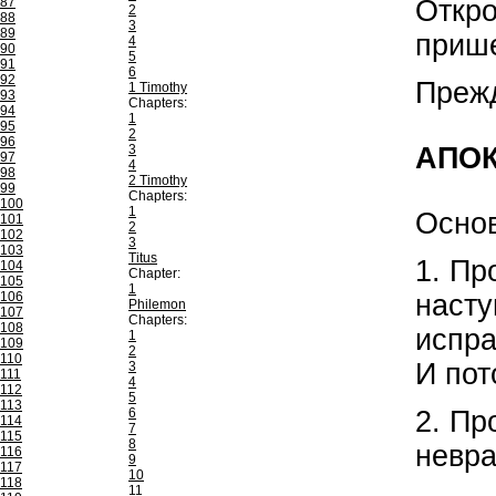
Откро
87
2
88
3
89
прише
4
90
5
91
6
92
Прежд
1 Timothy
93
Chapters:
94
1
95
2
96
АПО
3
97
4
98
2 Timothy
99
Chapters:
100
1
Основ
101
2
102
3
103
Titus
1. Пр
104
Chapter:
105
1
насту
106
Philemon
107
Chapters:
108
испра
1
109
2
110
И пот
3
111
4
112
5
113
2. Пр
6
114
7
115
8
невра
116
9
117
10
118
11