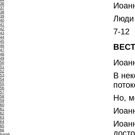
Иоанн
36
37
38
39
Люди 
40
41
42
7-12
43
44
45
ВЕСТ
46
47
48
49
Иоанн
50
51
52
В нек
53
54
поток
55
56
57
Но, м
58
59
60
Иоанн
61
62
63
Иоанн
64
65
66
досто
Isaiah