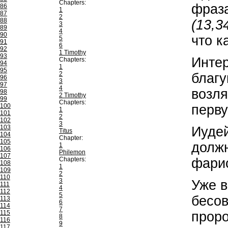
Chapters:
фраза
86
1
87
2
88
(13,3
3
89
4
90
что к
5
91
6
92
1 Timothy
93
Интер
Chapters:
94
1
95
2
благу
96
3
97
4
возл
98
2 Timothy
99
Chapters:
100
перву
1
101
2
102
3
103
Иудей
Titus
104
Chapter:
105
должн
1
106
Philemon
107
Chapters:
фарис
108
1
109
2
110
3
Уже 
111
4
112
5
бесо
113
6
114
7
115
прор
8
116
9
117