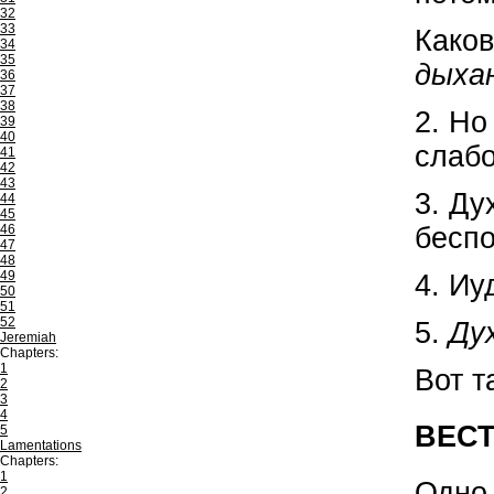
32
33
Каков
34
35
дыха
36
37
38
2.
Но
39
40
слабо
41
42
43
3. Ду
44
45
бесп
46
47
48
49
4. Иу
50
51
52
5.
Ду
Jeremiah
Chapters:
1
Вот т
2
3
4
ВЕСТ
5
Lamentations
Chapters:
1
Одно 
2