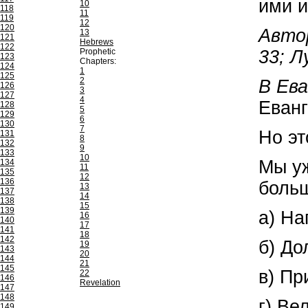
ими и
10
118
11
119
12
120
Авто
13
121
Hebrews
122
Prophetic
33; Л
123
Chapters:
124
1
125
2
В Ев
126
3
127
4
Еванг
128
5
129
6
130
7
Но эт
131
8
132
9
133
10
Мы уж
134
11
135
12
136
больш
13
137
14
138
15
139
а) На
16
140
17
141
18
142
б) До
19
143
20
144
21
145
в) Пр
22
146
Revelation
147
148
г) Ве
149