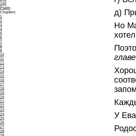
150
Psalm
д) П
Chapters:
1
2
Но Ма
3
4
хотел
5
6
7
Поэто
8
9
10
главе
11
12
13
Хорош
14
15
соот
16
17
запом
18
19
20
Кажды
21
22
23
У Ева
24
25
26
Родос
27
28
29