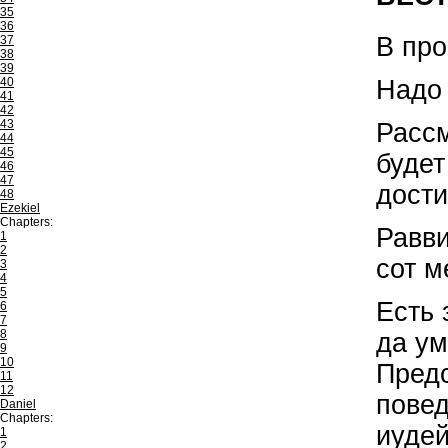
35
36
В про
37
38
39
Надо 
40
41
42
43
Рассм
44
45
будет
46
47
дости
48
Ezekiel
Chapters:
Равви
1
2
сот м
3
4
5
Есть 
6
7
8
да у
9
10
Предс
11
12
повед
Daniel
Chapters:
иудей
1
2