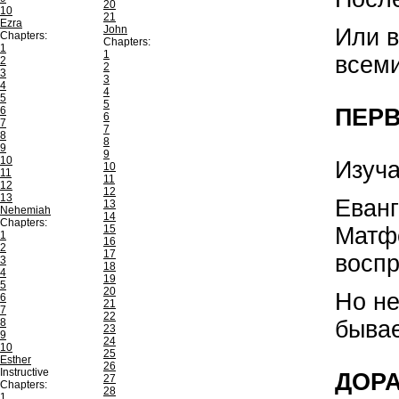
20
10
21
Ezra
John
Или в
Chapters:
Chapters:
1
1
всеми
2
2
3
3
4
4
5
5
ПЕРВ
6
6
7
7
8
8
9
9
10
Изуча
10
11
11
12
12
13
Еванг
13
Nehemiah
14
Chapters:
Матфе
15
1
16
2
17
воспр
3
18
4
19
5
20
Но не
6
21
7
22
бывае
8
23
9
24
10
25
Esther
26
Instructive
ДОРА
27
Chapters:
28
1