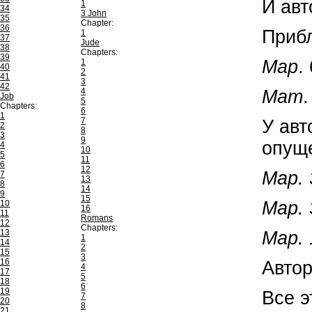
И авт
1
34
3 John
35
Chapter:
36
Прибл
1
37
Jude
38
Chapters:
39
Map
.
1
40
2
41
3
42
Мат
4
Job
5
Chapters:
6
1
7
У авт
2
8
3
9
опуще
4
10
5
11
6
12
Map. 
7
13
8
14
9
15
Map. 
10
16
11
Romans
12
Chapters:
Map. 
13
1
14
2
15
3
16
Автор
4
17
5
18
6
19
Все э
7
20
8
21