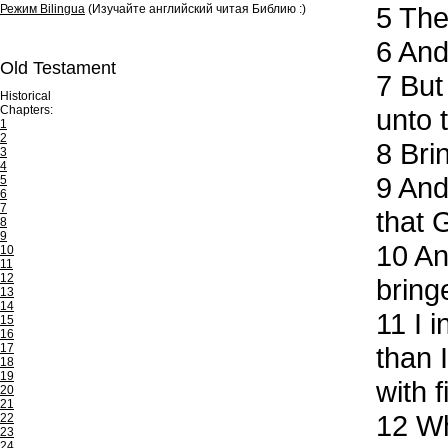
5
Then
Режим Bilingua
(Изучайте английский читая Библию :)
6
And 
Old Testament
7
But 
Historical
Chapters:
unto 
1
2
8
Brin
3
4
9
And 
5
6
7
that 
8
9
10
And
10
11
12
bring
13
14
11
I i
15
16
17
than 
18
19
with f
20
21
12
Who
22
23
24