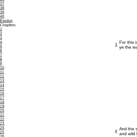
37
38
39
40
Exodus
Chapters:
1
2
3
For this 
4
3
5
ye the wa
6
7
8
9
10
11
12
13
14
15
16
17
18
19
20
21
22
23
24
And the s
4
25
and wild
26