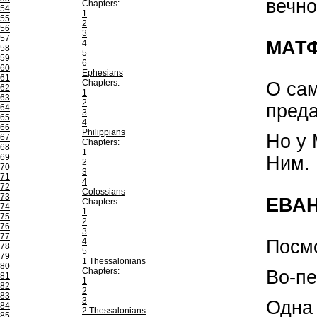
вечно
Chapters:
54
1
55
2
56
3
57
МАТ
4
58
5
59
6
60
Ephesians
61
Chapters:
О са
62
1
63
2
преда
64
3
65
4
66
Philippians
Но у 
67
Chapters:
68
1
69
Ним. 
2
70
3
71
4
72
Colossians
73
ЕВАН
Chapters:
74
1
75
2
76
3
77
4
Посмо
78
5
79
1 Thessalonians
80
Chapters:
Во-пе
81
1
82
2
83
3
Одна 
84
2 Thessalonians
85