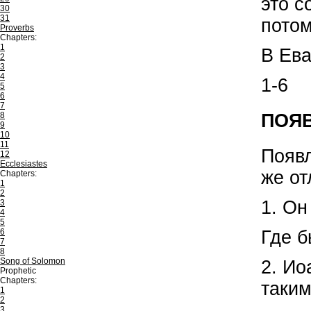
это с
30
31
потом
Proverbs
Chapters:
1
В Ева
2
3
4
1-6
5
6
7
8
ПОЯВ
9
10
11
Появл
12
Ecclesiastes
же от
Chapters:
1
2
1. Он
3
4
5
6
Где б
7
8
Song of Solomon
2. Ио
Prophetic
Chapters:
таким
1
2
3