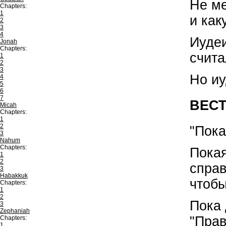
Не ме
Chapters:
1
и как
2
3
4
Иудеи
Jonah
Chapters:
счита
1
2
3
Но иу
4
5
6
7
ВЕСТ
Micah
Chapters:
1
2
"Пока
3
Nahum
Chapters:
Покая
1
2
справ
3
Habakkuk
чтобы
Chapters:
1
2
Пока 
3
Zephaniah
"Прав
Chapters:
1