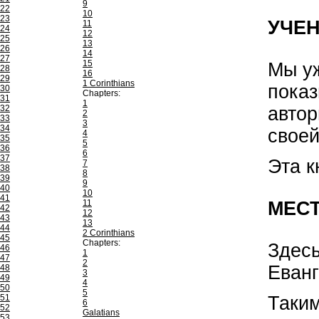
9
22
10
23
УЧЕН
11
24
12
25
13
26
14
27
15
Мы уж
28
16
29
1 Corinthians
показ
30
Chapters:
31
1
автор
32
2
33
3
34
своей
4
35
5
36
6
37
Эта к
7
38
8
39
9
40
10
41
МЕСТ
11
42
12
43
13
44
2 Corinthians
45
Chapters:
Здесь
46
1
47
2
Еванг
48
3
49
4
50
5
Таким
51
6
52
Galatians
53