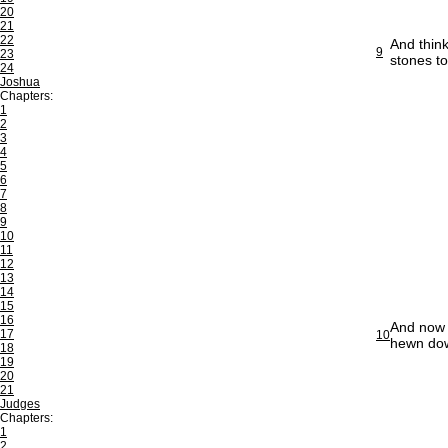
20
21
22
And think
9
23
stones to
24
Joshua
Chapters:
1
2
3
4
5
6
7
8
9
10
11
12
13
14
15
16
And now a
17
10
hewn down
18
19
20
21
Judges
Chapters:
1
2