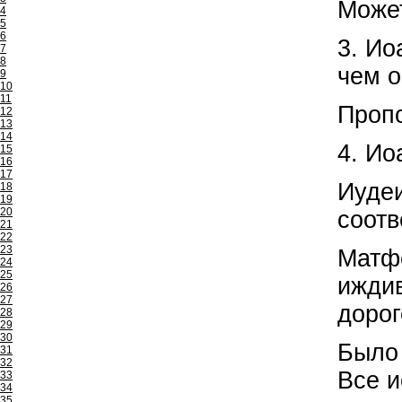
Может
4
5
6
3. Ио
7
8
чем о
9
10
11
Пропо
12
13
14
4. Ио
15
16
17
Иудеи
18
19
20
соотв
21
22
23
Матфе
24
25
иждив
26
27
дорог
28
29
30
Было 
31
32
Все и
33
34
35