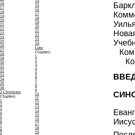
14
Барк
16
15
17
16
18
Комм
17
19
18
20
Уиль
19
21
20
22
21
Нова
23
22
24
23
Учеб
25
24
26
Luke
Ком
27
Chapters:
28
1
29
Ко
2
30
3
31
4
32
5
ВВЕД
33
6
34
7
35
8
36
9
СИН
2 Chronicles
10
Chapters:
11
1
12
2
13
3
Еванг
14
4
15
5
Иисус
16
6
17
7
18
8
После
19
9