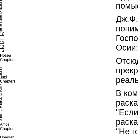
помыс
3
4
5
Дж.Ф.
6
7
8
поним
9
10
Госпо
11
12
Осии:
13
14
Hosea
Отсюд
Chapters:
1
прекр
2
3
Joel
реаль
Chapters:
1
2
В ко
3
4
раска
5
6
"Если
7
8
раска
9
Amos
Chapter:
"Не г
1
Obadiah