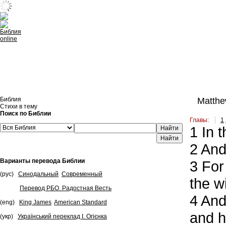
Встроить эту Библию на свой сайт
Библия
Matthe
Стихи в тему
Поиск по Библии
Главы:
1
1
In t
Найти
2
And 
Варианты перевода Библии
3
For 
(рус)
Синодальный
Современный
the w
Перевод РБО. Радостная Весть
4
And 
(eng)
King James
American Standard
and h
(укр)
Український переклад І. Огієнка