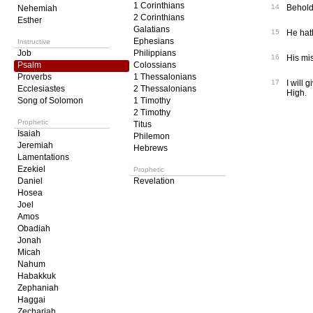
1 Corinthians
14
Behold,
Nehemiah
2 Corinthians
Esther
Galatians
15
He hath
Ephesians
Instructive
Job
Philippians
16
His mi
Psalm
Colossians
Proverbs
1 Thessalonians
17
I will 
Ecclesiastes
2 Thessalonians
High.
Song of Solomon
1 Timothy
2 Timothy
Prophetic
Titus
Isaiah
Philemon
Jeremiah
Hebrews
Lamentations
Ezekiel
Prophetic
Daniel
Revelation
Hosea
Joel
Amos
Obadiah
Jonah
Micah
Nahum
Habakkuk
Zephaniah
Haggai
Zechariah