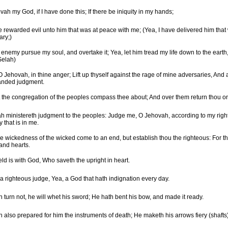
ah my God, if I have done this; If there be iniquity in my hands;
ve rewarded evil unto him that was at peace with me; (Yea, I have delivered him tha
ary;)
 enemy pursue my soul, and overtake it; Yea, let him tread my life down to the earth,
Selah)
O Jehovah, in thine anger; Lift up thyself against the rage of mine adversaries, And
nded judgment.
t the congregation of the peoples compass thee about; And over them return thou on
h ministereth judgment to the peoples: Judge me, O Jehovah, according to my rig
y that is in me.
he wickedness of the wicked come to an end, but establish thou the righteous: For th
and hearts.
ld is with God, Who saveth the upright in heart.
a righteous judge, Yea, a God that hath indignation every day.
n turn not, he will whet his sword; He hath bent his bow, and made it ready.
 also prepared for him the instruments of death; He maketh his arrows fiery (shafts)