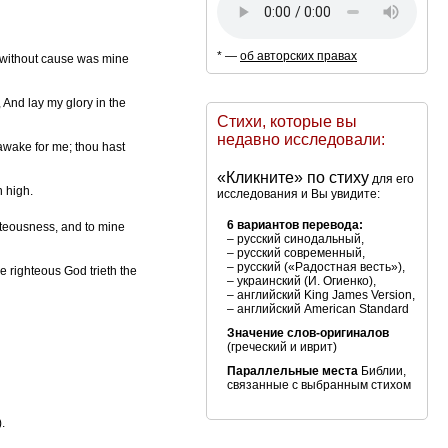
* —
об авторских правах
t without cause was mine
 And lay my glory in the
Стихи, которые вы
недавно исследовали:
 awake for me; thou hast
«Кликните» по стиху
для его
 high.
исследования и Вы увидите:
6 вариантов перевода:
hteousness, and to mine
– русский синодальный,
– русский современный,
– русский («Радостная весть»),
e righteous God trieth the
– украинский (И. Огиенко),
– английский King James Version,
– английский American Standard
Значение слов-оригиналов
(греческий и иврит)
Параллельные места
Библии,
связанные с выбранным стихом
.