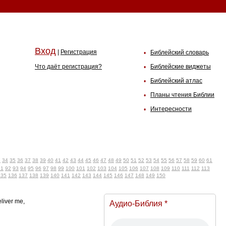
Вход
|
Регистрация
Библейский словарь
•
Что даёт регистрация?
Библейские виджеты
•
Библейский атлас
•
Планы чтения Библии
•
Интересности
•
3
34
35
36
37
38
39
40
41
42
43
44
45
46
47
48
49
50
51
52
53
54
55
56
57
58
59
60
61
91
92
93
94
95
96
97
98
99
100
101
102
103
104
105
106
107
108
109
110
111
112
113
135
136
137
138
139
140
141
142
143
144
145
146
147
148
149
150
liver me,
Аудио-Библия *