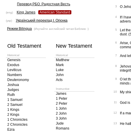
Перевод РБО. Радостная Весть
3
O Jehov
King James
American Standard
(eng)
4
If I ha
Український переклад І. Огієнка
(укр)
advers
Режим Bilingua
(Изучайте английский читая Библию :)
5
Let the
dust. (
6
Arise, 
Old Testament
New Testament
comma
Historical
Historical
7
And le
Genesis
Matthew
Exodus
Mark
8
Jehova
Leviticus
Luke
integrit
Numbers
John
9
O let t
Deuteronomy
Acts
minds 
Joshua
Instructive
Judges
10
My shie
James
Ruth
1 Peter
1 Samuel
11
God is 
2 Peter
2 Samuel
1 John
1 Kings
12
If a ma
2 John
2 Kings
3 John
1 Chronicles
Jude
13
He hath
2 Chronicles
Romans
Ezra