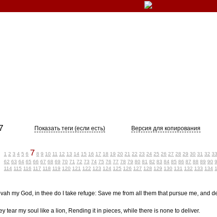
7
Показать теги (если есть)
Версия для копирования
7
1
2
3
4
5
6
8
9
10
11
12
13
14
15
16
17
18
19
20
21
22
23
24
25
26
27
28
29
30
31
32
3
62
63
64
65
66
67
68
69
70
71
72
73
74
75
76
77
78
79
80
81
82
83
84
85
86
87
88
89
90
114
115
116
117
118
119
120
121
122
123
124
125
126
127
128
129
130
131
132
133
134
vah my God, in thee do I take refuge: Save me from all them that pursue me, and de
ey tear my soul like a lion, Rending it in pieces, while there is none to deliver.