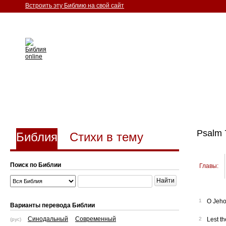
Встроить эту Библию на свой сайт
Psalm 
Библия
Стихи в тему
Поиск по Библии
Главы:
Найти
1
O Jeho
Варианты перевода Библии
Синодальный
Современный
2
Lest th
(рус)