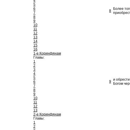
4
5
6
Более тог
8
7
приобрес
8
9
10
11
12
13
14
15
16
1-е Коринфянам
Главы:
1
2
3
4
5
и обрести
9
6
Богом чер
7
8
9
10
11
12
13
2-е Коринфянам
Главы:
1
2