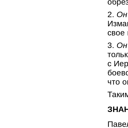
обре
2.
Он
Изма
свое 
3.
Он
толь
с Ие
боев
что о
Таким
ЗНАН
Павел