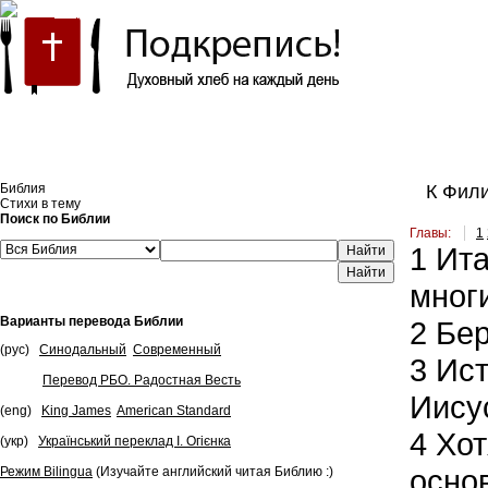
Встроить эту Библию на свой сайт
Библия
К Фили
Стихи в тему
Поиск по Библии
Главы:
1
1
Итак
Найти
мног
Варианты перевода Библии
2
Бер
(рус)
Синодальный
Современный
3
Ист
Перевод РБО. Радостная Весть
Иису
(eng)
King James
American Standard
4
Хот
(укр)
Український переклад І. Огієнка
осно
Режим Bilingua
(Изучайте английский читая Библию :)