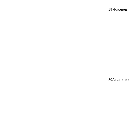
19
Их конец 
20
А наше го