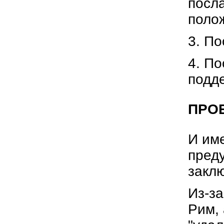
посла
поло
3. П
4. По
подд
ПРО
И им
преду
закл
Из-за
Рим,