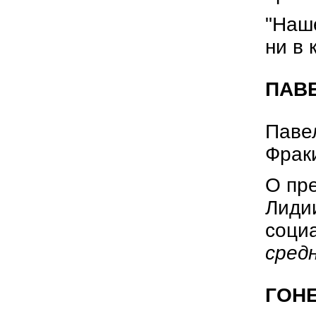
"Наш
ни в 
ПАВ
Павел
Фраки
О пр
Лиди
соци
сред
ГОН