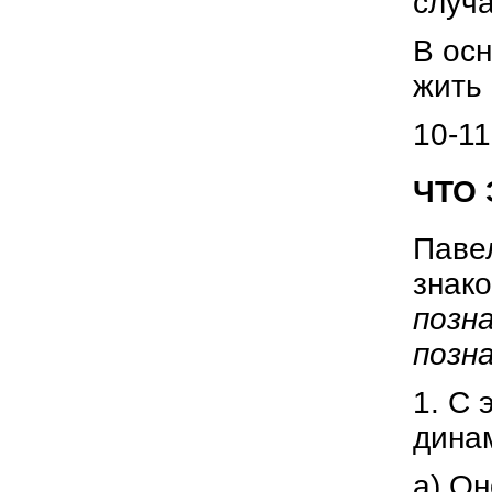
случа
В осн
жить 
10-11
ЧТО 
Павел
знако
позн
позн
1. С 
динам
а) Он