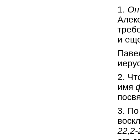
1.
Он
Алекс
требо
и еще
Павел
иеру
2. Чт
имя
посвя
3. П
воскл
22,2-