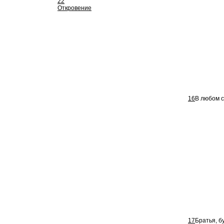
22
Откровение
16
В любом с
17
Братья, б