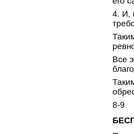
его 
4. И,
требо
Таким
ревно
Все э
благо
Таким
обрес
8-9
БЕСП