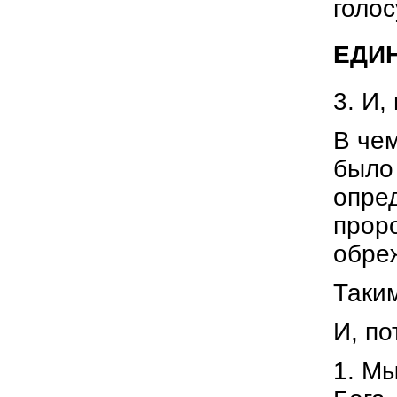
голос
ЕДИН
3. И,
В чем
было 
опред
проро
обре
Таким
И, по
1. Мы