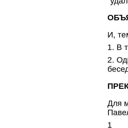
"уда
ОБЪ
И, те
1. В 
2. Од
бесед
ПРЕ
Для м
Павел
1