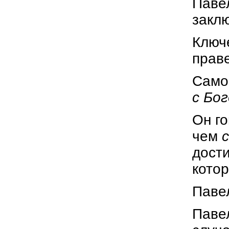
Павел
заклю
Ключ
прав
Самое
с Бо
Он го
чем
дости
котор
Павел
Павел