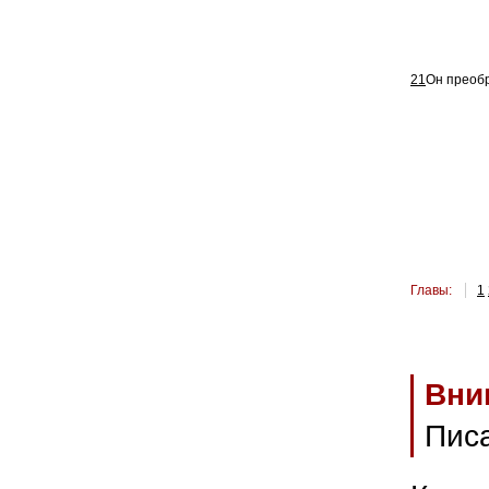
21
Он преобр
Главы:
1
Вни
Пис