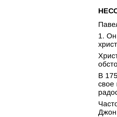
НЕСО
Паве
1. Он
христ
Хрис
обсто
В 175
свое 
радос
Часто
Джон 