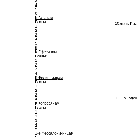
3
4
5
6
К Галатам
Главы:
10
знать Иис
1
2
3
4
5
6
К Ефесянам
Главы:
1
2
3
4
К Филиппийцам
Главы:
1
2
3
11
— в надеж
4
К Колоссянам
Главы:
1
2
3
4
5
1-е Фессалоникийцам