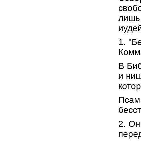
свобо
лишь 
иудей
1. "Б
Комм
В Биб
и нищ
котор
Псами
бесст
2. О
перед