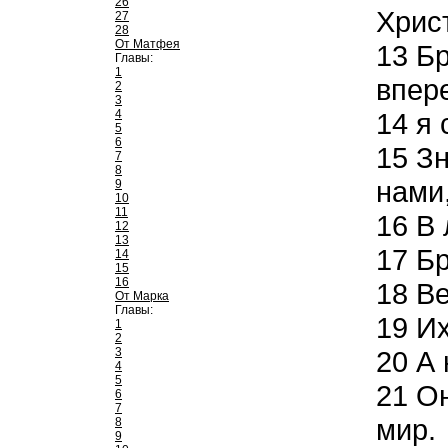
26
Хрис
27
28
От Матфея
13
Бр
Главы:
1
впер
2
3
4
14
я 
5
6
15
Зн
7
8
нами,
9
10
11
16
В 
12
13
17
Бр
14
15
16
18
Ве
От Марка
Главы:
19
Их
1
2
3
20
А 
4
5
21
Он
6
7
мир.
8
9