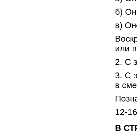
б) Он
в) Он
Воскр
или в
2. С 
3. С 
в сме
Позна
12-1
В СТ