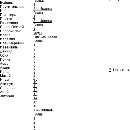
Глава:
Есфирь
1
Поучительные
2-е Иоанна
Иов
Глава:
Псалтирь
1
Притчи
3-е Иоанна
Екклесиаст
Глава:
Песни Песней
1
Пророческие
Иуды
Исаия
Письма Павла
Иеремия
Главы:
Плач Иеремии
1
Иезекииль
2
Даниил
3
Осия
4
Иоиль
5
Амос
6
Авдий
7
7
Но все то
Иона
8
Михей
9
Наум
10
Аввакум
11
Софония
12
Аггей
13
Захария
14
15
16
К Римлянам
Главы:
1
2
3