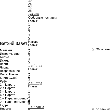
25
26
27
28
Деяния
Соборные послания
Главы:
1
2
3
4
5
Иакова
Ветхий Завет
Главы:
1
5
Обрезанны
Малахия
2
Исторические
3
Бытие
4
Исход
5
Левит
1-е Петра
Числа
Главы:
Второзаконие
1
Иисус Навин
2
Книга Судей
3
Руфь
2-е Петра
1-я Царств
Главы:
2-я Царств
1
3-я Царств
2
4-я Царств
3
1-я Паралипоменон
4
2-я Паралипоменон
5
Ездра
1-е Иоанна
Неемия
6
по рвению