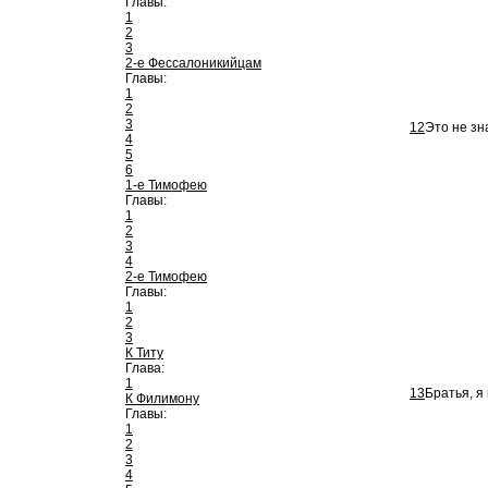
Главы:
1
2
3
2-е Фессалоникийцам
Главы:
1
2
3
12
Это не зн
4
5
6
1-е Тимофею
Главы:
1
2
3
4
2-е Тимофею
Главы:
1
2
3
К Титу
Глава:
1
13
Братья, я
К Филимону
Главы:
1
2
3
4