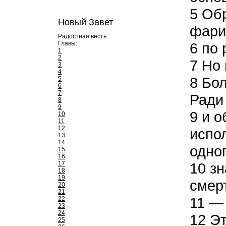
5
Обр
Новый Завет
фари
Радостная весть
Главы:
6
по 
1
2
7
Но 
3
4
8
Бол
5
6
7
Ради
8
9
9
и о
10
11
12
испол
13
14
одног
15
16
17
10
зн
18
19
смер
20
21
11
— 
22
23
24
12
Эт
25