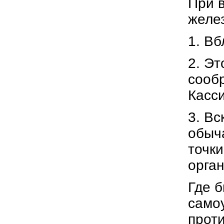
При в
желе
1. В
2. Эт
сообр
Касс
3. В
обыча
точки
орган
Где б
само
прот