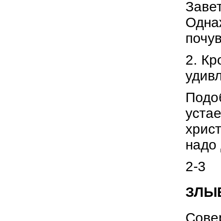
Завет
Однаж
почув
2. Кр
удивл
Подо
устае
христ
надо 
2-3
ЗЛЫЕ
Сове