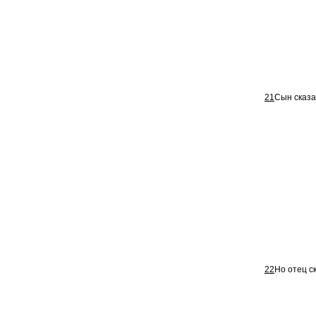
21
Сын сказа
22
Но отец с