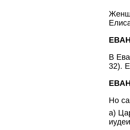
Женщи
Елиса
ЕВА
В Ева
32). 
ЕВАН
Но са
а) Ца
иуде