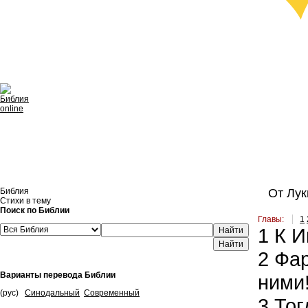
Библия
От Лук
Стихи в тему
Поиск по Библии
Главы:
1
1
К И
Найти
2
Фар
Варианты перевода Библии
ними
(рус)
Синодальный
Современный
3
Тог