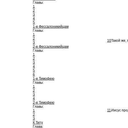
Главы:
1
2
3
4
5
1-е Фессалоникийцам
Главы:
1
2
10
Такой же,
3
2-е Фессалоникийцам
Главы:
1
2
3
4
5
6
1-е Тимофею
Главы:
1
2
3
4
2-е Тимофею
Главы:
11
Иисус про
1
2
3
К Титу
Глава: