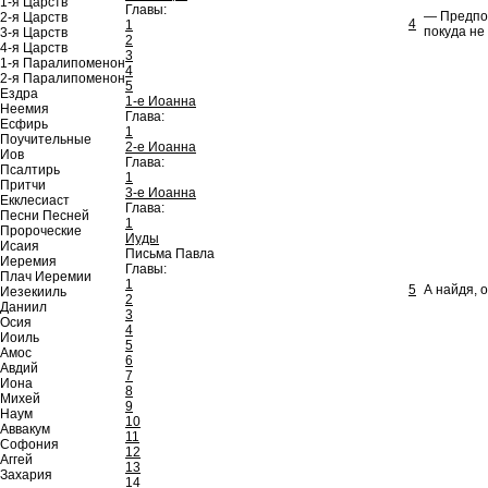
1-я Царств
Главы:
— Предпол
2-я Царств
4
1
покуда не
3-я Царств
2
4-я Царств
3
1-я Паралипоменон
4
2-я Паралипоменон
5
Ездра
1-е Иоанна
Неемия
Глава:
Есфирь
1
Поучительные
2-е Иоанна
Иов
Глава:
Псалтирь
1
Притчи
3-е Иоанна
Екклесиаст
Глава:
Песни Песней
1
Пророческие
Иуды
Исаия
Письма Павла
Иеремия
Главы:
Плач Иеремии
1
5
А найдя, 
Иезекииль
2
Даниил
3
Осия
4
Иоиль
5
Амос
6
Авдий
7
Иона
8
Михей
9
Наум
10
Аввакум
11
Софония
12
Аггей
13
Захария
14