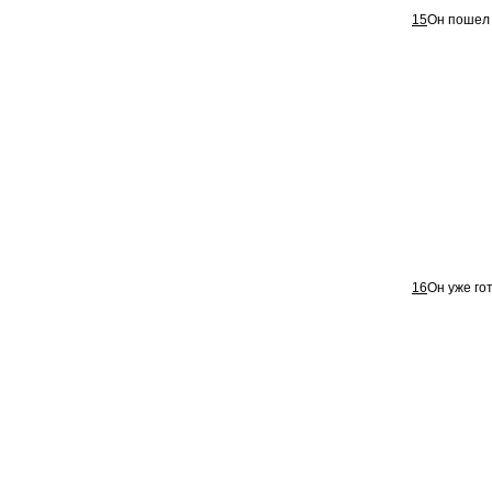
15
Он пошел 
16
Он уже го