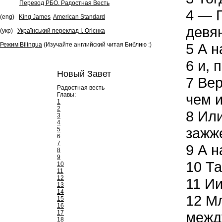
Перевод РБО. Радостная Весть
4
— Пр
(eng)
King James
American Standard
девян
(укр)
Український переклад І. Огієнка
5
А н
Режим Bilingua
(Изучайте английский читая Библию :)
6
и, 
Новый Завет
7
Вер
Радостная весть
Главы:
чем и
1
2
8
Или
3
4
зажже
5
6
7
9
А н
8
9
10
Та
10
11
12
11
Ии
13
14
12
Мл
15
16
17
межд
18