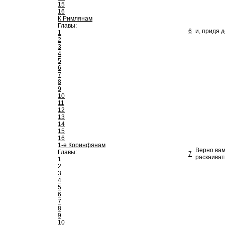
15
16
К Римлянам
Главы:
6
и, придя 
1
2
3
4
5
6
7
8
9
10
11
12
13
14
15
16
1-е Коринфянам
Верно вам
Главы:
7
раскаиват
1
2
3
4
5
6
7
8
9
10