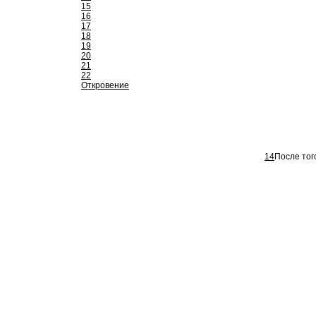
15
16
17
18
19
20
21
22
Откровение
14
После того