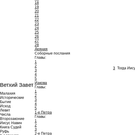
18
19
20
21
22
23
24
25
26
27
28
Деяния
Соборные послания
Главы:
1
2
3
Тогда Иис
3
4
5
Иакова
Ветхий Завет
Главы:
1
Малахия
2
Исторические
3
Бытие
4
Исход
5
Левит
1-е Петра
Числа
Главы:
Второзаконие
1
Иисус Навин
2
Книга Судей
3
Руфь
2-е Петра