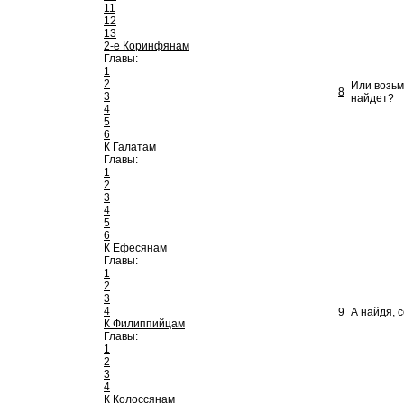
11
12
13
2-е Коринфянам
Главы:
1
2
Или возьм
8
3
найдет?
4
5
6
К Галатам
Главы:
1
2
3
4
5
6
К Ефесянам
Главы:
1
2
3
4
9
А найдя, 
К Филиппийцам
Главы:
1
2
3
4
К Колоссянам