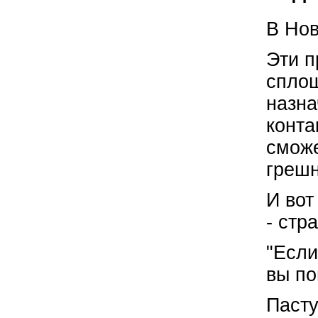
В Нов
Эти п
сплош
назна
конта
сможе
грешн
И вот
- стр
"Если
вы по
Пасту