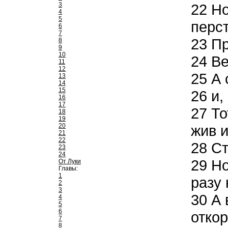
3
22
Но
4
5
перст
6
7
23
Пр
8
9
10
24
Ве
11
12
25
А 
13
14
15
26
и,
16
17
27
То
18
19
20
жив и
21
22
28
Ст
23
24
29
Но
От Луки
Главы:
1
разу 
2
3
30
А 
4
5
6
отко
7
8