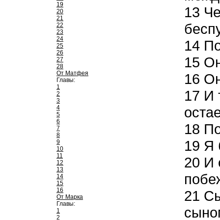
19
13
Че
20
21
беспу
22
23
24
14
По
25
26
15
Он
27
28
От Матфея
16
Он
Главы:
1
17
И 
2
3
4
остае
5
6
18
По
7
8
19
Я 
9
10
11
20
И 
12
13
побе
14
15
16
21
Сы
От Марка
Главы:
сыно
1
2