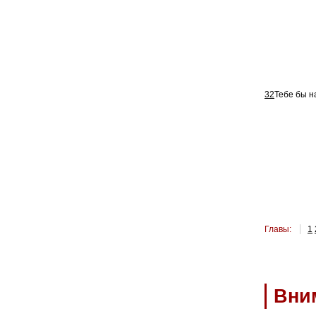
32
Тебе бы н
Главы:
1
Вни