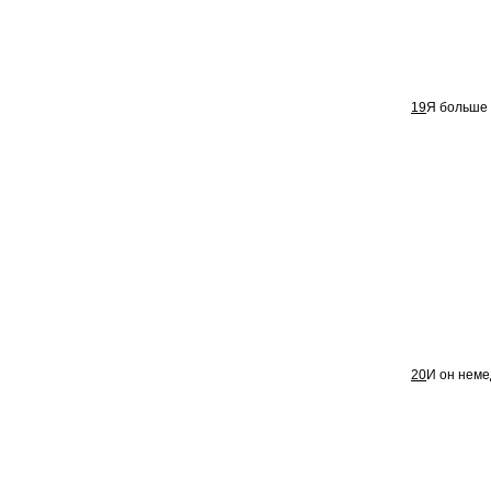
19
Я больше 
20
И он неме