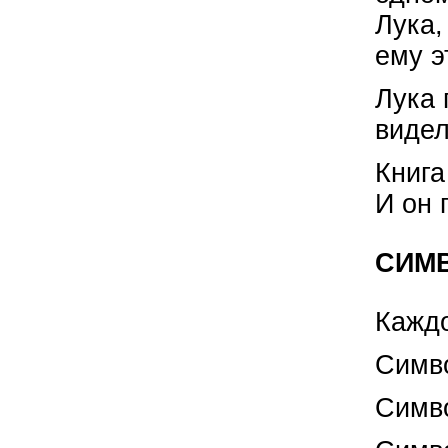
Лука,
ему э
Лука 
видел
Книга
И он 
СИМ
Каждо
Симв
Симв