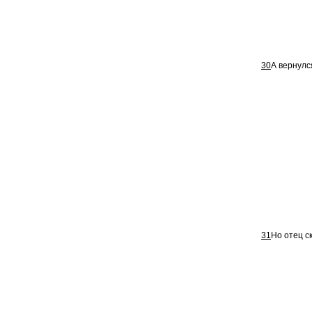
30
А вернулс
31
Но отец ск