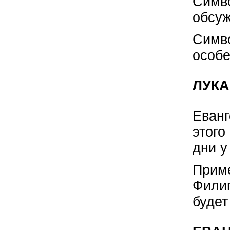
Симв
обсуж
Симв
особе
ЛУКА
Еванг
этого
дни у
Приме
Филип
будет