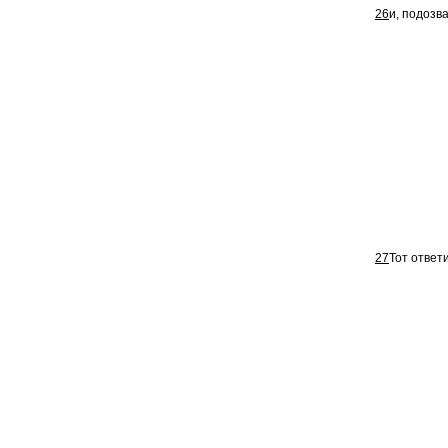
26
и, подозва
27
Тот ответ