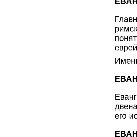
ЕВАН
Главн
римск
понят
еврей
Именн
ЕВА
Еванг
двен
его и
ЕВА