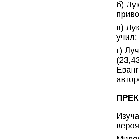
б) Лу
приво
в) Лу
учил
г) Лу
(23,4
Еванг
автор
ПРЕК
Изуча
вероя