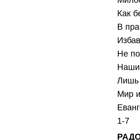
Милос
Как б
В пр
Избав
Не по
Наши
Лишь 
Мир 
Еванг
1-7
РАДО