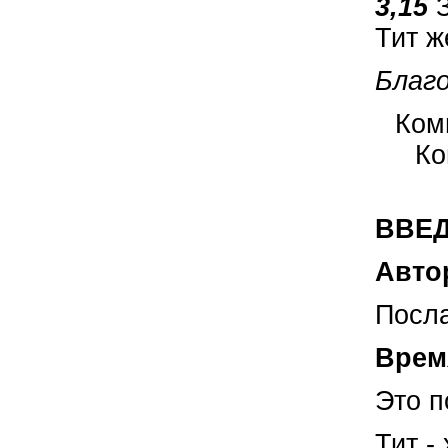
3,15
Тит ж
Благо
Ком
Ко
ВВЕ
Авто
Посла
Врем
Это п
Тит -