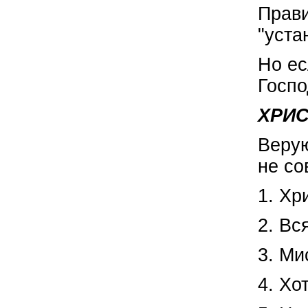
Прави
"уста
Но ес
Госпо
ХРИС
Верую
не со
1. Хр
2. Вс
3. Ми
4. Хо