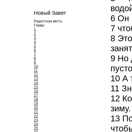
водо
Новый Завет
6
Он 
Радостная весть
Главы:
7
что
1
2
8
Это 
3
4
занят
5
6
7
9
Но 
8
9
пусто
10
11
12
10
А 
13
14
11
Зн
15
16
17
12
Ко
18
19
зиму.
20
21
13
По
22
23
24
чтобы
25