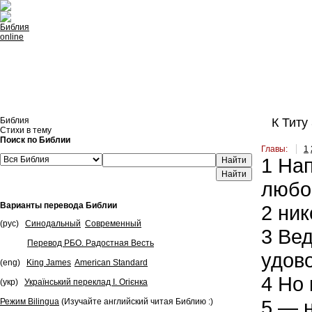
Встроить эту Библию на свой сайт
Библия
К Титу 
Стихи в тему
Поиск по Библии
Главы:
1
1
Нап
Найти
любо
Варианты перевода Библии
2
ник
(рус)
Синодальный
Современный
3
Вед
Перевод РБО. Радостная Весть
удово
(eng)
King James
American Standard
4
Но 
(укр)
Український переклад І. Огієнка
5
— н
Режим Bilingua
(Изучайте английский читая Библию :)