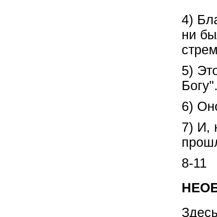
4) Бл
ни бы
стрем
5) Эт
Богу"
6) Он
7) И,
прошл
8-11
НЕОБ
Здесь