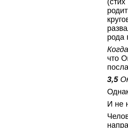
(стих
родит
круго
разв
рода 
Когда
что О
посла
3,5
О
Однак
И не 
Челов
напра