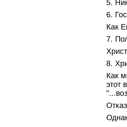
5. Ни
6. Го
Как Е
7. По
Христ
8. Хр
Как м
этот 
"...в
Отказ
Однак