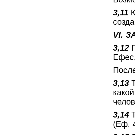
3,11
К
созда
VI. 
3,12
Ефес,
После
3,13
какой
челов
3,14
(Еф. 