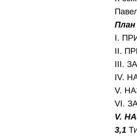
Павел
План
I. ПР
II. 
III.
IV. 
V. Н
VI. З
V. Н
3,1
Т