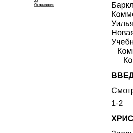
22
Барк
Откровение
Комм
Уиль
Нова
Учеб
Ком
Ко
ВВЕД
Смот
1-2
ХРИС