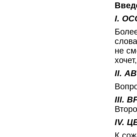
Введ
I. О
Более
слова
не см
хочет
II. 
Вопро
III.
Второ
IV. 
К сож