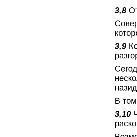
3,8
О
Совер
котор
3,9
К
разго
Сегод
неско
назид
В том
3,10
раско
Возмо