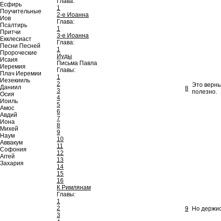
Глава:
Есфирь
1
Поучительные
2-е Иоанна
Иов
Глава:
Псалтирь
1
Притчи
3-е Иоанна
Екклесиаст
Глава:
Песни Песней
1
Пророческие
Иуды
Исаия
Письма Павла
Иеремия
Главы:
Плач Иеремии
1
Иезекииль
2
Это верны
Даниил
8
3
полезно.
Осия
4
Иоиль
5
Амос
6
Авдий
7
Иона
8
Михей
9
Наум
10
Аввакум
11
Софония
12
Аггей
13
Захария
14
15
16
К Римлянам
Главы:
1
2
9
Но держис
3