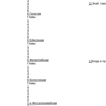
3
11
Знай, так
4
5
6
К Галатам
Главы:
1
2
3
4
5
6
К Ефесянам
Главы:
1
2
3
4
К Филиппийцам
12
Когда я п
Главы:
1
2
3
4
К Колоссянам
Главы:
1
2
3
4
5
1-е Фессалоникийцам