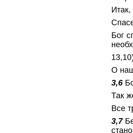
Итак,
Спасе
Бог с
необх
13,10
О наш
3,6
Б
Так ж
Все т
3,7
Б
стан