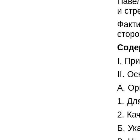
Павел
и стр
Факти
сторо
Соде
I. Пр
II. Ос
А. Ор
1. Дл
2. Ка
Б. Ук