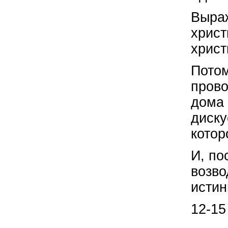
Выра
христ
христ
Потом
прово
дома 
диску
котор
И, по
возво
истин
12-15