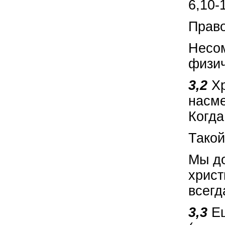
6,10-
Право
Несом
физич
3,2
Х
насме
Когда
Такой
Мы д
христ
всегд
3,3
Ещ