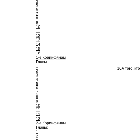
4
5
6
7
8
9
10
11
12
13
14
15
16
1-е Коринфянам
Главы:
1
10
А того, кт
2
3
4
5
6
7
8
9
10
11
12
13
2-е Коринфянам
Главы:
1
2