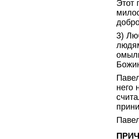
Этот 
милос
добро
3) Лю
людям
омыли
Божи
Павел
него 
счита
прини
Павел
ПРИЧ