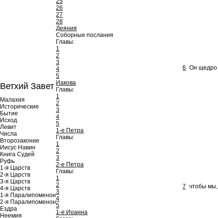
25
26
27
28
Деяния
Соборные послания
Главы:
1
2
3
6
Он щедро 
4
5
Иакова
Ветхий Завет
Главы:
1
Малахия
2
Исторические
3
Бытие
4
Исход
5
Левит
1-е Петра
Числа
Главы:
Второзаконие
1
Иисус Навин
2
Книга Судей
3
Руфь
2-е Петра
1-я Царств
Главы:
2-я Царств
1
3-я Царств
2
7
чтобы мы,
4-я Царств
3
1-я Паралипоменон
4
2-я Паралипоменон
5
Ездра
1-е Иоанна
Неемия