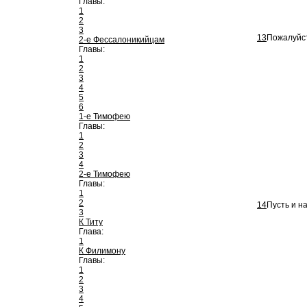
Главы:
1
2
3
13
Пожалуйст
2-е Фессалоникийцам
Главы:
1
2
3
4
5
6
1-е Тимофею
Главы:
1
2
3
4
2-е Тимофею
Главы:
1
2
14
Пусть и н
3
К Титу
Глава:
1
К Филимону
Главы:
1
2
3
4