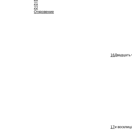
21
22
Откровение
16
Двадцать 
17
и восклиц