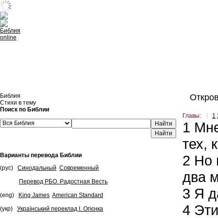
Встроить эту Библию на свой сайт
Библия
Откров
Стихи в тему
Поиск по Библии
Главы:
1
1
Мне
Найти
тех, 
Варианты перевода Библии
2
Но 
(рус)
Синодальный
Современный
два 
Перевод РБО. Радостная Весть
3
Я д
(eng)
King James
American Standard
4
Эти
(укр)
Український переклад І. Огієнка