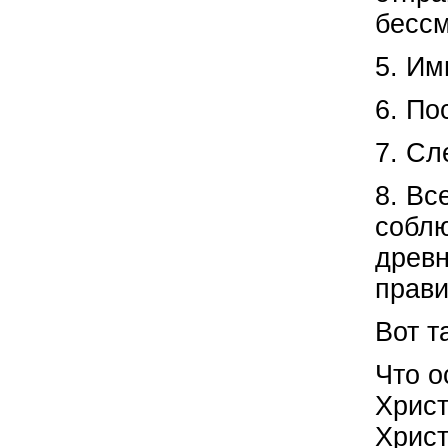
бессм
5. Им
6. По
7. Сл
8. Вс
соблю
древн
прави
Вот т
Что о
Христ
Христ