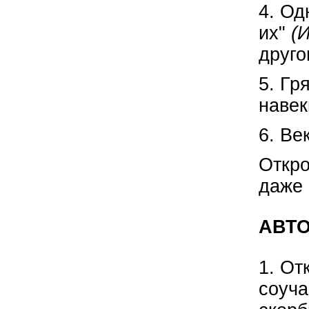
4. Од
их"
(И
друго
5. Гр
навек
6. Ве
Откро
даже 
АВТО
1. От
соуча