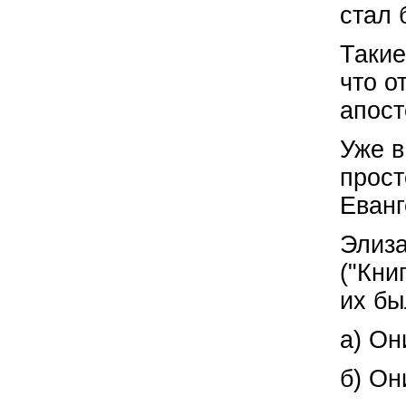
стал 
Такие
что о
апост
Уже в
прост
Еванг
Элиза
("Кни
их бы
а) Он
б) Он