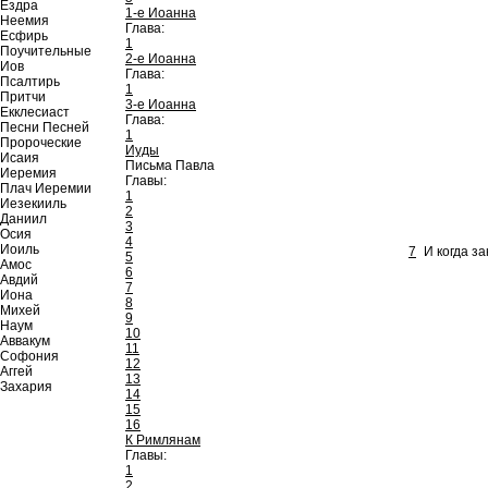
Ездра
1-е Иоанна
Неемия
Глава:
Есфирь
1
Поучительные
2-е Иоанна
Иов
Глава:
Псалтирь
1
Притчи
3-е Иоанна
Екклесиаст
Глава:
Песни Песней
1
Пророческие
Иуды
Исаия
Письма Павла
Иеремия
Главы:
Плач Иеремии
1
Иезекииль
2
Даниил
3
Осия
4
Иоиль
7
И когда з
5
Амос
6
Авдий
7
Иона
8
Михей
9
Наум
10
Аввакум
11
Софония
12
Аггей
13
Захария
14
15
16
К Римлянам
Главы:
1
2