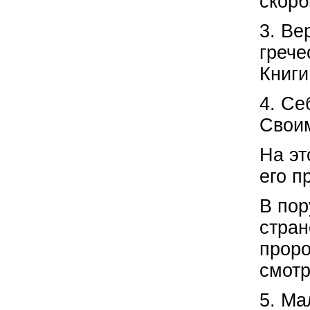
скорби
3. Ве
грече
Книги
4. Се
Своим
На эт
его п
В пор
стран
проро
смотр
5. Ма