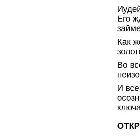
Иудей
Его ж
займе
Как ж
золот
Во вс
неизо
И все
осозн
ключа
ОТК