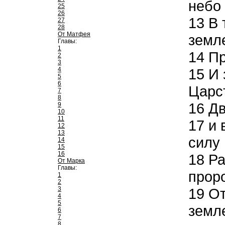
небо 
25
26
13
В 
27
28
От Матфея
земл
Главы:
1
14
Пр
2
3
4
15
И 
5
6
Царс
7
8
16
Дв
9
10
11
17
и 
12
13
силу 
14
15
16
18
Ра
От Марка
Главы:
прор
1
2
3
19
От
4
5
земл
6
7
8