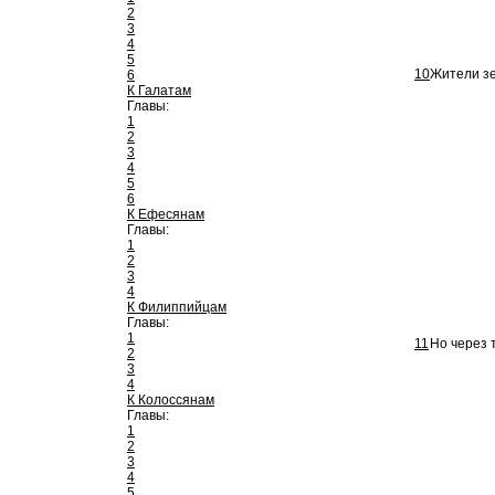
2
3
4
5
10
Жители зе
6
К Галатам
Главы:
1
2
3
4
5
6
К Ефесянам
Главы:
1
2
3
4
К Филиппийцам
Главы:
1
11
Но через т
2
3
4
К Колоссянам
Главы:
1
2
3
4
5