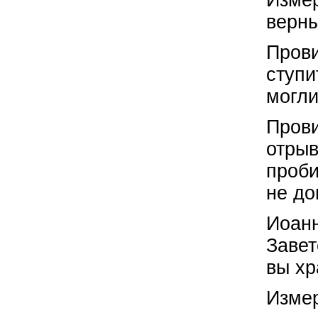
Измер
верны
Прови
ступи
могли
Прови
отры
проби
не до
Иоанн
Завет
вы х
Измер