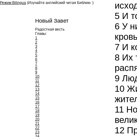
исход
Режим Bilingua
(Изучайте английский читая Библию :)
5
И то
Новый Завет
6
У н
Радостная весть
Главы:
кров
1
2
7
И ко
3
4
8
Их 
5
6
7
распя
8
9
9
Люд
10
11
12
10
Жи
13
14
жите
15
16
17
11
Но 
18
19
велик
20
21
12
Пр
22
23
24