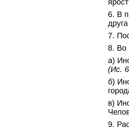
ярост
6. В 
друг
7. По
8. Во
а) Ин
(Ис. 
б) Ин
город
в) Ин
Челов
9. Ра