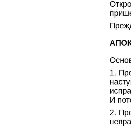
Откро
прише
Прежд
АПО
Основ
1. Пр
насту
испра
И пот
2. Пр
невра