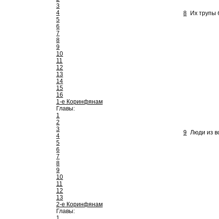
3
4
8
Их трупы 
5
6
7
8
9
10
11
12
13
14
15
16
1-е Коринфянам
Главы:
1
2
3
9
Люди из в
4
5
6
7
8
9
10
11
12
13
2-е Коринфянам
Главы:
1