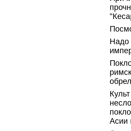
прочн
"Кеса
Посмо
Надо 
импер
Покло
римск
обрел
Культ
несло
покло
Асии 