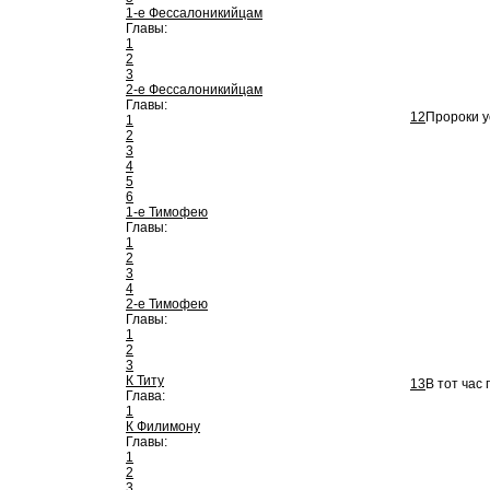
1-е Фессалоникийцам
Главы:
1
2
3
2-е Фессалоникийцам
Главы:
12
Пророки у
1
2
3
4
5
6
1-е Тимофею
Главы:
1
2
3
4
2-е Тимофею
Главы:
1
2
3
К Титу
13
В тот час
Глава:
1
К Филимону
Главы:
1
2
3