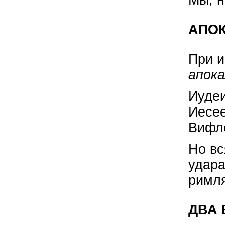
АПОК
При и
апок
Иудеи
Иесе
Вифле
Но вс
удара
римля
ДВА 