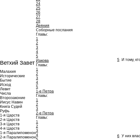
24
25
26
27
28
Деяния
Соборные послания
Главы:
1
2
3
4
5
5
И тому, кт
Иакова
Ветхий Завет
Главы:
1
Малахия
2
Исторические
3
Бытие
4
Исход
5
Левит
1-е Петра
Числа
Главы:
Второзаконие
1
Иисус Навин
2
Книга Судей
3
Руфь
2-е Петра
1-я Царств
Главы:
2-я Царств
1
3-я Царств
2
4-я Царств
3
1-я Паралипоменон
4
6
У них вла
2-я Паралипоменон
5