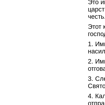
Это и
царст
честь
Этот 
госпо
1. Им
насил
2. Им
отгов
3. Сл
Свято
4. Ка
отпра