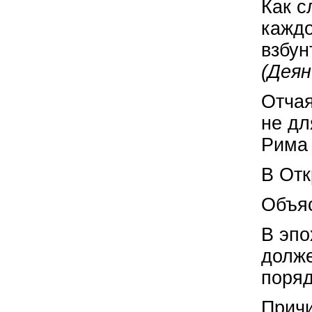
Как с
каждо
взбу
(Деян
Отчая
не дл
Рима 
В Отк
Объяс
В эпо
долже
поряд
Причи