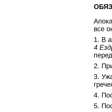
ОБЯ
Апока
все о
1. В 
4 Езд
перед
2. Пр
3. Уж
греч
4. По
5. По