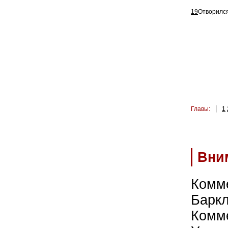
19
Отворился
Главы:
1
Вни
Комм
Барк
Комм