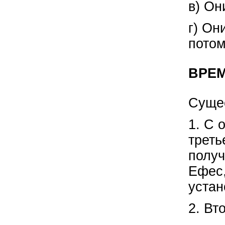
в) Он
г) Он
потом
ВРЕ
Сущес
1. С 
треть
получ
Ефес,
устан
2. Вт