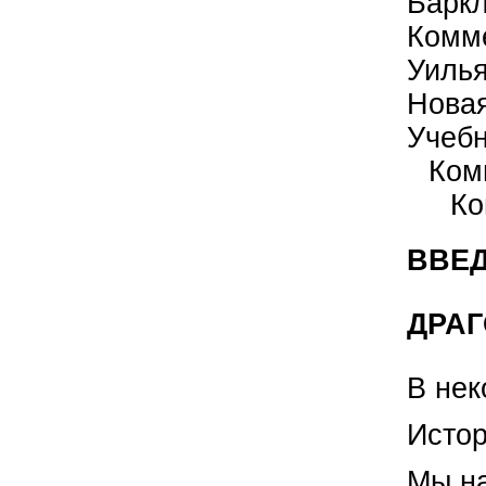
Барк
Комм
Уиль
Нова
Учеб
Ком
Ко
ВВЕД
ДРАГ
В нек
Истор
Мы на