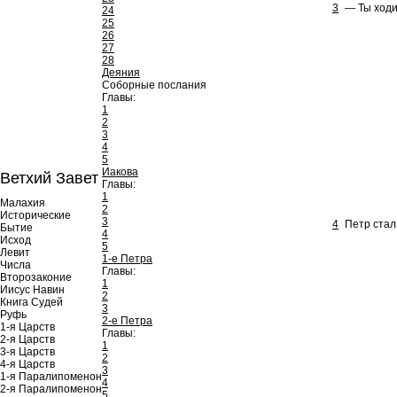
3
— Ты ходи
24
25
26
27
28
Деяния
Соборные послания
Главы:
1
2
3
4
5
Иакова
Ветхий Завет
Главы:
1
Малахия
2
Исторические
3
4
Петр стал
Бытие
4
Исход
5
Левит
1-е Петра
Числа
Главы:
Второзаконие
1
Иисус Навин
2
Книга Судей
3
Руфь
2-е Петра
1-я Царств
Главы:
2-я Царств
1
3-я Царств
2
4-я Царств
3
1-я Паралипоменон
4
2-я Паралипоменон
5