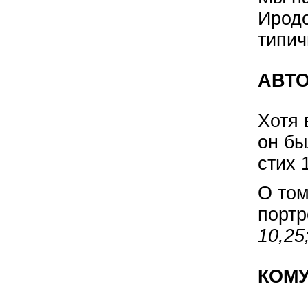
Иродо
типич
АВТО
Хотя 
он бы
стих 
О том
портр
10,25
КОМУ