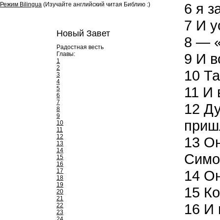
6
я за
Режим Bilingua
(Изучайте английский читая Библию :)
7
И у
Новый Завет
8
— «Н
Радостная весть
Главы:
9
И во
1
2
10
Та
3
4
11
И в
5
6
7
12
Ду
8
9
пришл
10
11
12
13
Он
13
14
Симон
15
16
17
14
Он
18
19
15
Ко
20
21
16
И 
22
23
24