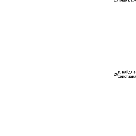
25
Тогда Вар
и, найдя 
26
христиана