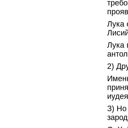
требо
прояв
Лука 
Лисий
Лука 
антол
2) Др
Именн
приня
иудея
З) Но
зарод