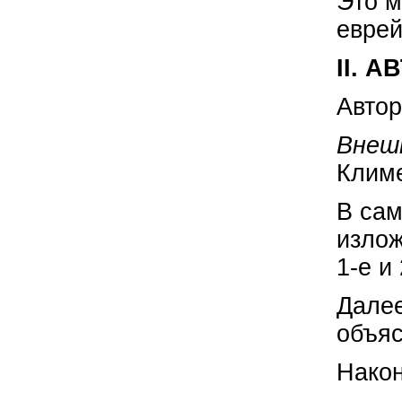
Это м
еврей
II. 
Автор
Внеш
Климе
В сам
излож
1-е и
Далее
объяс
Након