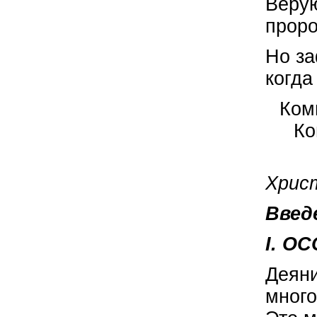
Верую
проро
Но за
когда
Ком
Ко
Христ
Введ
I. О
Деяни
много