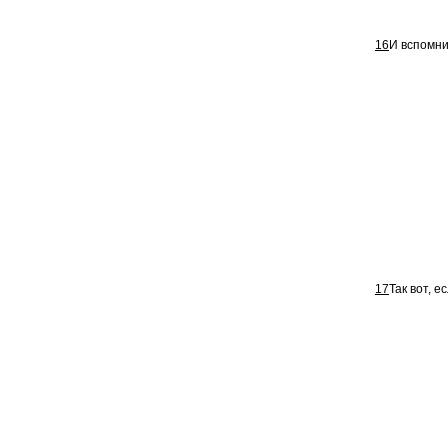
16
И вспомни
17
Так вот, е