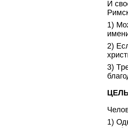
И сво
Римск
1) Мо
имени
2) Ес
христ
3) Тр
благо
ЦЕЛЬ
Челов
1) Од