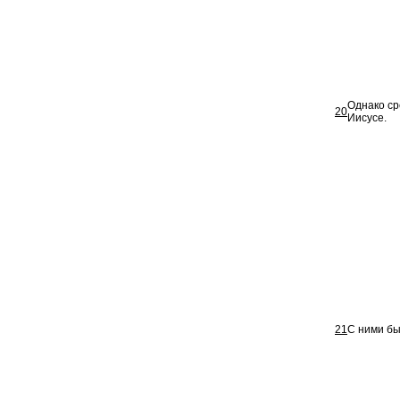
Однако ср
20
Иисусе.
21
С ними бы