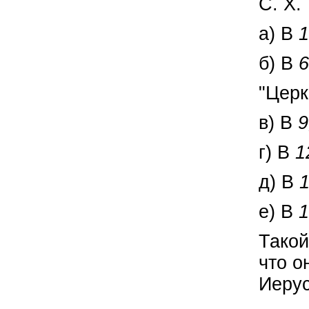
С. Х.
а) В
1
б) В
6
"Церк
в) В
9
г) В
1
д) В
1
е) В
1
Такой
что о
Иерус