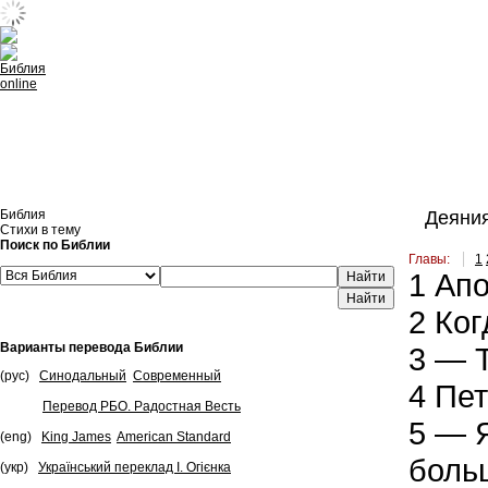
Встроить эту Библию на свой сайт
Библия
Деяния
Стихи в тему
Поиск по Библии
Главы:
1
1
Апо
Найти
2
Ког
Варианты перевода Библии
3
— Т
(рус)
Синодальный
Современный
4
Пет
Перевод РБО. Радостная Весть
5
— Я
(eng)
King James
American Standard
боль
(укр)
Український переклад І. Огієнка