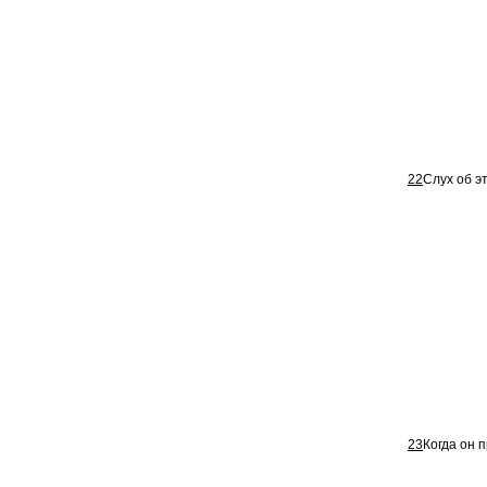
22
Слух об э
23
Когда он 