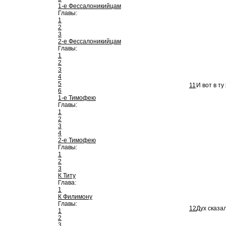
1-е Фессалоникийцам
Главы:
1
2
3
2-е Фессалоникийцам
Главы:
1
2
3
4
5
11
И вот в т
6
1-е Тимофею
Главы:
1
2
3
4
2-е Тимофею
Главы:
1
2
3
К Титу
Глава:
1
К Филимону
Главы:
12
Дух сказа
1
2
3