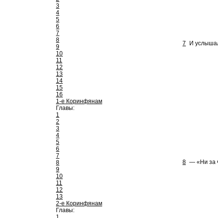
3
4
5
6
7
8
7
И услышал
9
10
11
12
13
14
15
16
1-е Коринфянам
Главы:
1
2
3
4
5
6
7
8
— «Ни за ч
8
9
10
11
12
13
2-е Коринфянам
Главы:
1