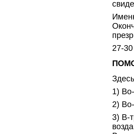
свиде
Именн
Окон
презр
27-30
ПОМО
Здесь
1) Во
2) Во
3) В-
возда