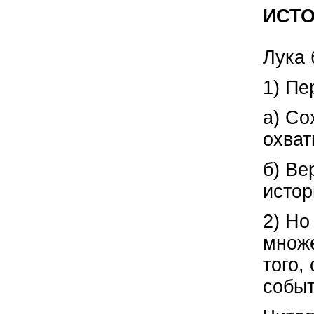
ИСТ
Лука 
1) Пе
а) Со
охва
б) Ве
истор
2) Но
множе
того,
событ