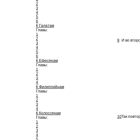
2
3
4
5
6
К Галатам
Главы:
1
2
9
И во втор
3
4
5
6
К Ефесянам
Главы:
1
2
3
4
К Филиппийцам
Главы:
1
2
3
4
К Колоссянам
10
Так повто
Главы:
1
2
3
4
5