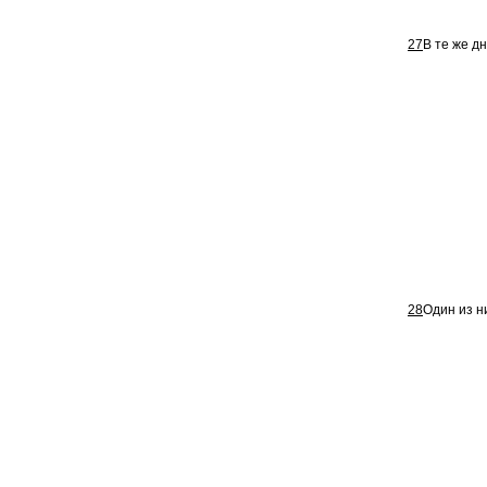
27
В те же д
28
Один из н