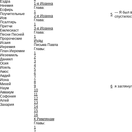
Ездра
1-е Иоанна
Неемия
Глава:
Есфирь
1
— Я был в
Поучительные
5
2-е Иоанна
спустилос
Иов
Глава:
Псалтирь
1
Притчи
3-е Иоанна
Екклесиаст
Глава:
Песни Песней
1
Пророческие
Иуды
Исаия
Письма Павла
Иеремия
Главы:
Плач Иеремии
1
Иезекииль
2
Даниил
3
Осия
4
Иоиль
5
Амос
6
Авдий
7
Иона
8
Михей
9
6
я загляну
Наум
10
Аввакум
11
Софония
12
Аггей
13
Захария
14
15
16
К Римлянам
Главы:
1
2