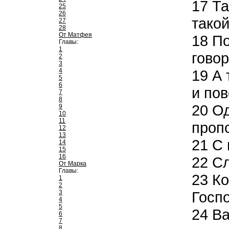
17
Та
25
26
такой
27
28
От Матфея
18
По
Главы:
1
говор
2
3
4
19
А 
5
6
и по
7
8
20
Од
9
10
11
проп
12
13
21
С 
14
15
16
22
Сл
От Марка
Главы:
23
Ко
1
2
3
Госп
4
5
24
Ва
6
7
8