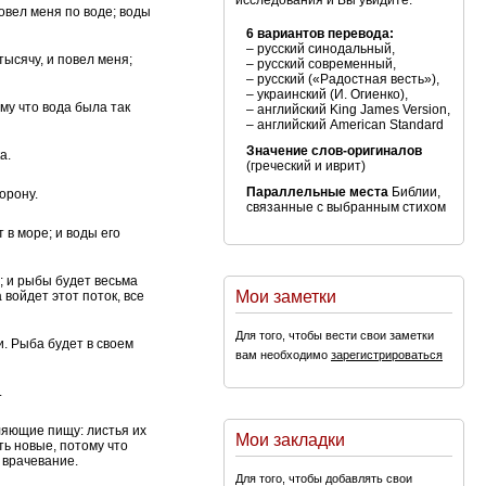
исследования и Вы увидите:
повел меня по воде; воды
6 вариантов перевода:
– русский синодальный,
тысячу, и повел меня;
– русский современный,
– русский («Радостная весть»),
– украинский (И. Огиенко),
ому что вода была так
– английский King James Version,
– английский American Standard
Значение слов-оригиналов
а.
(греческий и иврит)
Параллельные места
Библии,
орону.
связанные с выбранным стихом
 в море; и воды его
; и рыбы будет весьма
Мои заметки
 войдет этот поток, все
Для того, чтобы вести свои заметки
и. Рыба будет в своем
вам необходимо
зарегистрироваться
.
вляющие пищу: листья их
Мои закладки
ть новые, потому что
 врачевание.
Для того, чтобы добавлять свои