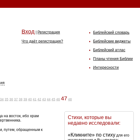
Вход
|
Регистрация
Библейский словарь
•
Что даёт регистрация?
Библейские виджеты
•
Библейский атлас
•
Планы чтения Библии
•
Интересности
•
ния
47
34
35
36
37
38
39
40
41
42
43
44
45
46
48
а на восток, ибо храм
Стихи, которые вы
жертвенника.
недавно исследовали:
м, путем, обращенным к
«Кликните» по стиху
для его