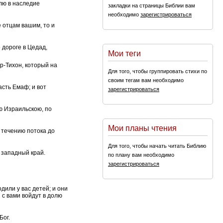
млю в наследие
закладки на страницы Библии вам
необходимо
зарегистрироваться
ее отцам вашим, то и
 дороге в Цедад,
Мои теги
-Тихон, который на
Для того, чтобы группировать стихи по
своим тегам вам необходимо
асть Емаф; и вот
зарегистрироваться
ю Израильскою, по
Мои планы чтения
 течению потока до
Для того, чтобы начать читать Библию
 западный край.
по плану вам необходимо
зарегистрироваться
дили у вас детей; и они
с вами войдут в долю
Бог.