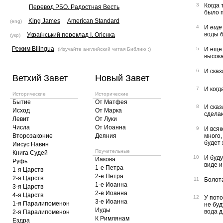
3
Когда 
Перевод РБО. Радостная Весть
было п
King James
American Standard
(eng)
4
И
еще
воды б
Український переклад І. Огієнка
(укр)
Режим Bilingua
5
И еще 
(Изучайте английский читая Библию :)
высока
6
И сказ
Ветхий Завет
Новый Завет
7
И когд
Исторические
Исторические
Бытие
От Матфея
8
И сказ
Исход
От Марка
сдела
Левит
От Луки
Числа
От Иоанна
9
И всяк
Второзаконие
Деяния
много,
будет 
Иисус Навин
Поучительные
Книга Судей
10
И буду
Иакова
Руфь
виде и
1-е Петра
1-я Царств
2-е Петра
2-я Царств
11
Болота
1-е Иоанна
3-я Царств
2-е Иоанна
4-я Царств
12
У пото
3-е Иоанна
1-я Паралипоменон
не буд
Иуды
вода д
2-я Паралипоменон
К Римлянам
Ездра