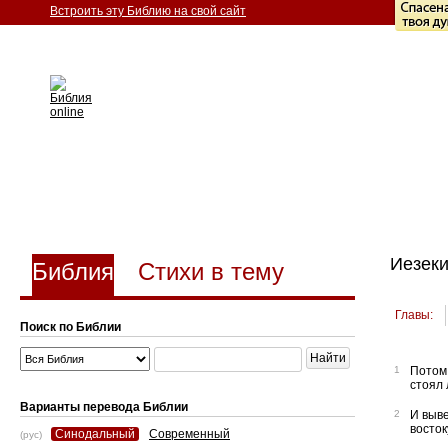
Встроить эту Библию на свой сайт
Иезеки
Библия
Стихи в тему
Главы:
Поиск по Библии
Найти
1
Потом 
стоял 
Варианты перевода Библии
2
И выв
восток
Синодальный
Современный
(рус)