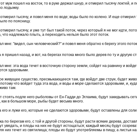
тот муж пошел на восток, то в руке держал шнур, и отмерил тысячу локтей, и 
о лодыжку.
отмерил тысячу, и повел меня по воде; воды было по колено. И еще отмерил 
ыло по поясницу.
отмерил тысячу, и уже тут был такой поток, через который я не мог идти, пот
, что надлежало плыть, а переходить нельзя было этот поток.
ал мне: "видел, сын человеческий?" и повел меня обратно к берегу этого поток
а я пришел назад, и вот, на берегах потока много было дерев по ту и другую ст
ал мне: эта вода течет в восточную сторону земли, сойдет на равнину и войдет
ются здоровыми.
ое живущее существо, пресмыкающееся там, где войдут две струи, будет живо
 потому что войдет туда эта вода, и воды
в море
сделаются здоровыми, и, куда
живо там.
т стоять подле него рыболовы от Ен-Гадди до Эглаима, будут закидывать сет
, как в большом море, рыбы будет весьма много.
 его и лужи его, которые не сделаются здоровыми, будут оставлены для соли
ка по берегам его, с той и другой стороны, будут расти всякие дерева, доста
ут увядать, и плоды на них не будут истощаться; каждый месяц будут созрева
ля них течет из святилища; плоды их будут употребляемы в пищу, а листья на