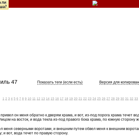
иль 47
Показать теги (если есть)
Версия для копирова
1
2
3
4
5
6
7
8
9
10
11
12
13
14
15
16
17
18
19
20
21
22
23
24
25
26
27
28
29
30
31
32
33
привел он меня обратно к дверям храма, и вот, из-под порога храма течет вод
лицом на восток, и вода текла из-под правого бока храма, по южную сторону 
ел меня северными воротами, и внешним путем обвел меня к внешним ворота
у; и вот, вода течет по правую сторону.