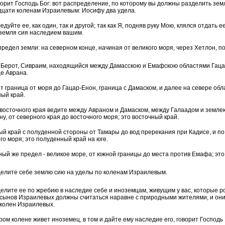
ворит Господь Бог: вот распределение, по которому вы должны разделить зе
дцати коленам Израилевым: Иосифу два удела.
едуйте ее, как один, так и другой; так как Я, подняв руку Мою, клялся отдать 
 земля сия наследием вашим.
предел земли: на северном конце, начиная от великого моря, через Хетлон, по
 Берот, Сивраим, находящийся между Дамасскою и Емафскою областями Гацар
е Аврана.
т граница от моря до Гацар-Енон, граница с Дамаском, и далее на севере обл
ый край.
восточного края ведите между Авраном и Дамаском, между Галаадом и земле
у, от северного края до восточного моря; это восточный край.
й край с полуденной стороны от Тамары до вод пререкания при Кадисе, и по
го моря; это полуденный край на юге.
ый же предел - великое море, от южной границы до места против Емафа; это
делите себе землю сию на уделы по коленам Израилевым.
елите ее по жребию в наследие себе и иноземцам, живущим у вас, которые ро
сынов Израилевых должны считаться наравне с природными жителями, и они 
 колен Израилевых.
ром колене живет иноземец, в том и дайте ему наследие его, говорит Господь 