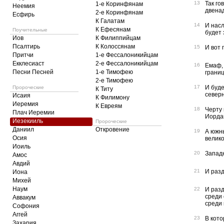
13
Так го
1-е Коринфянам
Неемия
двена
2-е Коринфянам
Есфирь
К Галатам
14
И насл
К Ефесянам
Поучительные
будет
Иов
К Филиппийцам
Псалтирь
К Колоссянам
15
И вот 
Притчи
1-е Фессалоникийцам
Екклесиаст
2-е Фессалоникийцам
16
Емаф,
Песни Песней
1-е Тимофею
границ
2-е Тимофею
17
И буде
Пророческие
К Титу
северн
Исаия
К Филимону
Иеремия
К Евреям
18
Черту 
Плач Иеремии
Иордан
Иезекииль
Пророческие
Даниил
Откровение
19
А южны
Осия
велико
Иоиль
20
Западн
Амос
Авдий
21
И раз
Иона
Михей
Наум
22
И разд
среди 
Аввакум
среди
Софония
Аггей
23
В кото
Захария