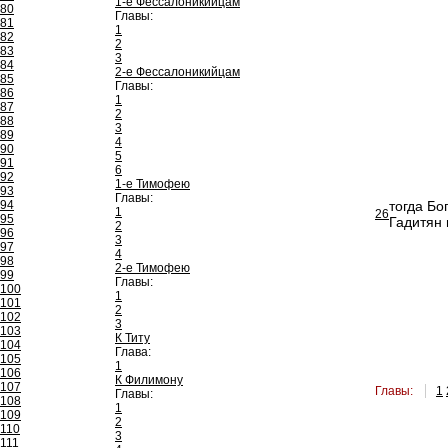
1-е Фессалоникийцам
80
Главы:
81
1
82
2
83
3
84
2-е Фессалоникийцам
85
Главы:
86
1
87
2
88
3
89
4
90
5
91
6
92
1-е Тимофею
93
Главы:
94
тогда Бо
1
26
95
Гадитян 
2
96
3
97
4
98
2-е Тимофею
99
Главы:
100
1
101
2
102
3
103
К Титу
104
Глава:
105
1
106
К Филимону
107
Главы:
1
Главы:
108
1
109
2
110
3
111