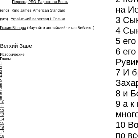
Перевод РБО. Радостная Весть
на И
(eng)
King James
American Standard
3
Сын
(укр)
Український переклад І. Огієнка
4
Сын
Режим Bilingua
(Изучайте английский читая Библию :)
5
его
Ветхий Завет
6
его
Исторические
Главы:
Руви
1
2
7
И б
3
4
Заха
5
6
7
8
и Б
8
9
9
а к
10
11
12
мног
13
14
10
Во
15
16
17
по вс
18