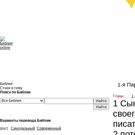
Библия
1-я Пар
Стихи в тему
Поиск по Библии
Главы:
1
1
Сын
Найти
своег
Варианты перевода Библии
писа
(рус)
Синодальный
Современный
2
пот