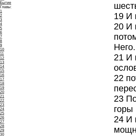
Бытие
шест
Главы:
1
19
И 
2
3
20
И 
4
5
6
потом
7
8
Него.
9
10
11
21
И 
12
13
ослов
14
15
16
22
по
17
18
пере
19
20
23
По
21
22
23
горы 
24
25
24
И 
26
27
28
мощн
29
30