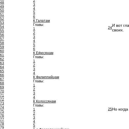
2
48
3
49
4
50
5
51
6
52
К Галатам
53
Главы:
И вот гл
54
24
1
своих.
55
2
56
3
57
4
58
5
59
6
60
К Ефесянам
61
Главы:
62
1
63
2
64
3
65
4
66
К Филиппийцам
67
Главы:
68
1
69
2
70
3
71
4
72
К Колоссянам
73
Главы:
74
Но когда
25
1
75
2
76
3
77
4
78
5
79