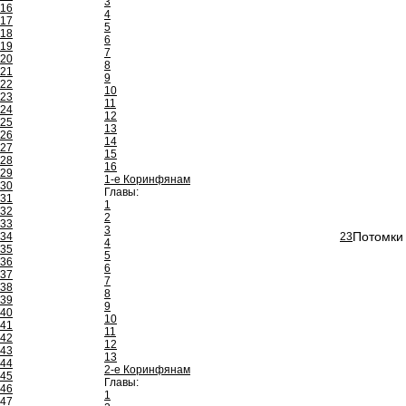
3
16
4
17
5
18
6
19
7
20
8
21
9
22
10
23
11
24
12
25
13
26
14
27
15
28
16
29
1-е Коринфянам
30
Главы:
31
1
32
2
33
3
Потомки 
34
23
4
35
5
36
6
37
7
38
8
39
9
40
10
41
11
42
12
43
13
44
2-е Коринфянам
45
Главы:
46
1
47