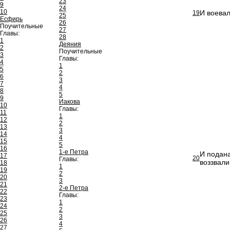
23
9
24
10
И воева
19
25
Есфирь
26
Поучительные
27
Главы:
28
1
Деяния
2
Поучительные
3
Главы:
4
1
5
2
6
3
7
4
8
5
9
Иакова
10
Главы:
11
1
12
2
13
3
14
4
15
5
16
1-е Петра
И подана
17
20
Главы:
воззвали
18
1
19
2
20
3
21
2-е Петра
22
Главы:
23
1
24
2
25
3
26
4
27