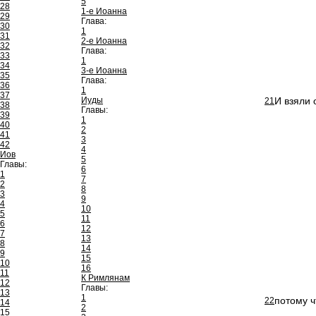
5
28
1-е Иоанна
29
Глава:
30
1
31
2-е Иоанна
32
Глава:
33
1
34
3-е Иоанна
35
Глава:
36
1
37
Иуды
И взяли 
21
38
Главы:
39
1
40
2
41
3
42
4
Иов
5
Главы:
6
1
7
2
8
3
9
4
10
5
11
6
12
7
13
8
14
9
15
10
16
11
К Римлянам
12
Главы:
13
1
потому ч
22
14
2
15