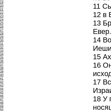
19
11
Сы
20
21
12
в 
22
23
24
13
Бр
25
26
Евер
27
28
29
14
Во
30
31
Иеши
32
33
34
15
Ах
35
36
16
Он
37
38
исход
39
40
41
17
Вс
42
43
Изра
44
45
46
18
У 
47
48
носящ
49
50