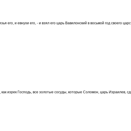
зья его, и евнухи его, - и взял его царь Вавилонский в восьмой год своего цар
 как изрек Господь, все золотые сосуды, которые Соломон, царь Израилев, с