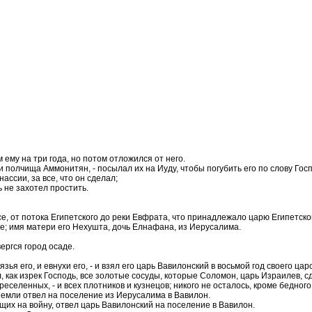
ему на три года, но потом отложился от него.
полчища Аммонитян, - посылал их на Иуду, чтобы погубить его по слову Госп
ассии, за все, что он сделал;
 не захотел простить.
е, от потока Египетского до реки Евфрата, что принадлежало царю Египетско
е; имя матери его Нехушта, дочь Елнафана, из Иерусалима.
ергся город осаде.
зья его, и евнухи его, - и взял его царь Вавилонский в восьмой год своего цар
, как изрек Господь, все золотые сосуды, которые Соломон, царь Израилев, с
реселенных, - и всех плотников и кузнецов; никого не осталось, кроме бедног
 земли отвел на поселение из Иерусалима в Вавилон.
ящих на войну, отвел царь Вавилонский на поселение в Вавилон.