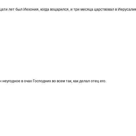
ати лет был Иехония, когда воцарился, и три месяца царствовал в Иерусали
 неугодное в очах Господних во всем так, как делал отец его.