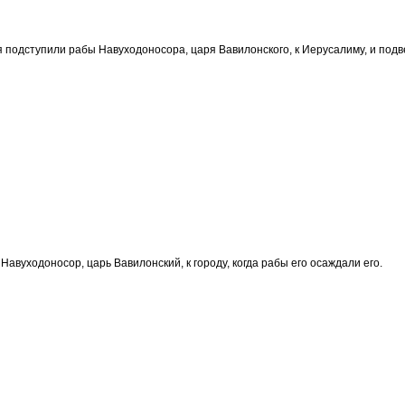
я подступили рабы Навуходоносора, царя Вавилонского, к Иерусалиму, и подв
Навуходоносор, царь Вавилонский, к городу, когда рабы его осаждали его.