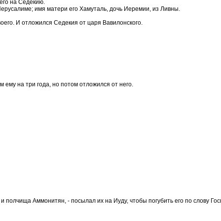
 его на Седекию.
Иерусалиме; имя матери его Хамуталь, дочь Иеремии, из Ливны.
воего. И отложился Седекия от царя Вавилонского.
 ему на три года, но потом отложился от него.
 полчища Аммонитян, - посылал их на Иуду, чтобы погубить его по слову Гос