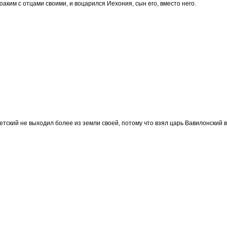
оаким с отцами своими, и воцарился Иехония, сын его, вместо него.
етский не выходил более из земли своей, потому что взял царь Вавилонский в