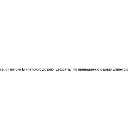
се, от потока Египетского до реки Евфрата, что принадлежало царю Египетск