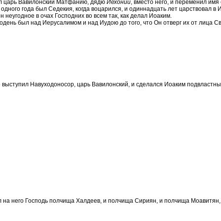
л царь Вавилонский Матфанию, дядю
Иехонии
, вместо него, и переменил имя
одного года был Седекия, когда воцарился, и одиннадцать лет царствовал в 
н неугодное в очах Господних во всем так, как делал Иоаким.
одень был над Иерусалимом и над Иудою до того, что Он отверг их от лица С
о выступил Навуходоносор, царь Вавилонский, и сделался Иоаким подвластным
 на него Господь полчища Халдеев, и полчища Сириян, и полчища Моавитян, и