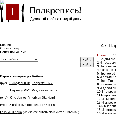
Встроить эту Библию на свой сайт
Библия
4-я Цар
Стихи в тему
Поиск по Библии
Главы:
1
1
Во дни его
Найти
2
И посылал 
3
По повеле
4
и за кровь
5
Прочее об 
Варианты перевода Библии
6
И почил Ио
7
Царь Египе
(рус)
Синодальный
Современный
8
Восемнадца
9
И делал он 
Перевод РБО. Радостная Весть
10
В то врем
11
И пришел 
(eng)
King James
American Standard
12
И вышел Ие
13
И вывез о
(укр)
Український переклад І. Огієнка
14
и выселил
15
И пересел
Режим Bilingua
(Изучайте английский читая Библию :)
16
И все вой