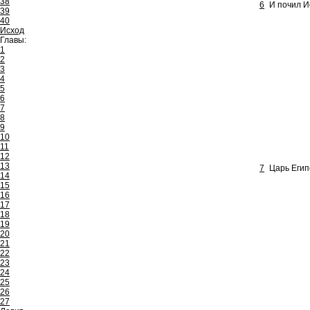
38
6
И почил И
39
40
Исход
Главы:
1
2
3
4
5
6
7
8
9
10
11
12
13
7
Царь Егип
14
15
16
17
18
19
20
21
22
23
24
25
26
27