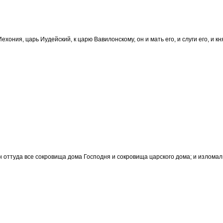
хония, царь Иудейский, к царю Вавилонскому, он и мать его, и слуги его, и кня
н оттуда все сокровища дома Господня и сокровища царского дома; и изломал,