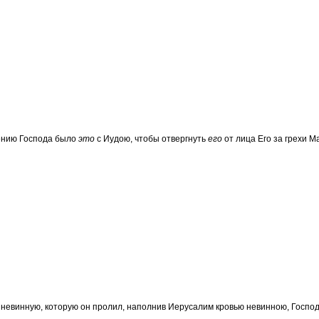
ению Господа было
это
с Иудою, чтобы отвергнуть
его
от лица Его за грехи Ма
ь невинную, которую он пролил, наполнив Иерусалим кровью невинною, Господ