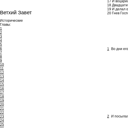
17
И воцари
18
Двадцати 
19
И делал о
Ветхий Завет
20
Гнев Госп
Исторические
Главы:
1
2
3
4
5
6
1
Во дни ег
7
8
9
10
11
12
13
14
15
16
17
18
19
20
21
22
2
И посылал
23
24
25