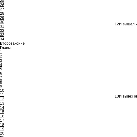
25
26
27
28
29
30
12
И вышел Ие
31
32
33
34
Второзаконие
Главы:
1
2
3
4
5
6
7
8
9
10
11
13
И вывез о
12
13
14
15
16
17
18
19
20