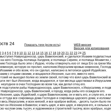
ств 24
Показать теги (если есть)
WEB версия
Версия для копирования
2
3
4
5
6
7
8
9
10
11
12
13
14
15
16
17
18
19
20
21
22
23
24
25
 выступил Навуходоносор, царь Вавилонский, и сделался Иоаким подвластным 
на него Господь полчища Халдеев, и полчища Сириян, и полчища Моавитян, и 
нию Господа было
это
с Иудою, чтобы отвергнуть
его
от лица Его за грехи Ман
 невинную, которую он пролил, наполнив Иерусалим кровью невинною, Господь
Иоакиме и обо всем, что он сделал, написано в летописи царей Иудейских.
аким с отцами своими, и воцарился Иехония, сын его, вместо него.
тский не выходил более из земли своей, потому что взял царь Вавилонский вс
ти лет был Иехония, когда воцарился, и три месяца царствовал в Иерусалим
неугодное в очах Господних во всем так, как делал отец его.
я подступили рабы Навуходоносора, царя Вавилонского, к Иерусалиму, и подв
Навуходоносор, царь Вавилонский, к городу, когда рабы его осаждали его.
хония, царь Иудейский, к царю Вавилонскому, он и мать его, и слуги его, и кня
н оттуда все сокровища дома Господня и сокровища царского дома; и изломал
 весь Иерусалим, и всех князей, и все храброе войско, - десять тысяч было пе
ил он Иехонию в Вавилон; и мать царя, и жен царя, и евнухов его, и сильных
ско
числом
семь тысяч, и художников и строителей тысячу, всех храбрых, ход