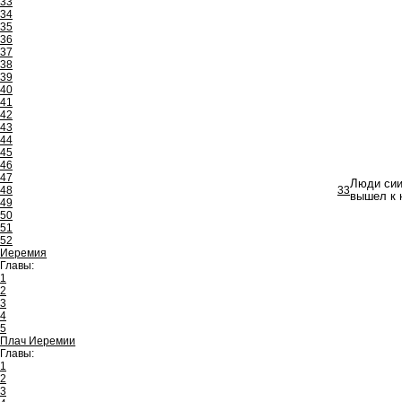
33
34
35
36
37
38
39
40
41
42
43
44
45
46
47
Люди сии
48
33
вышел к 
49
50
51
52
Иеремия
Главы:
1
2
3
4
5
Плач Иеремии
Главы:
1
2
3