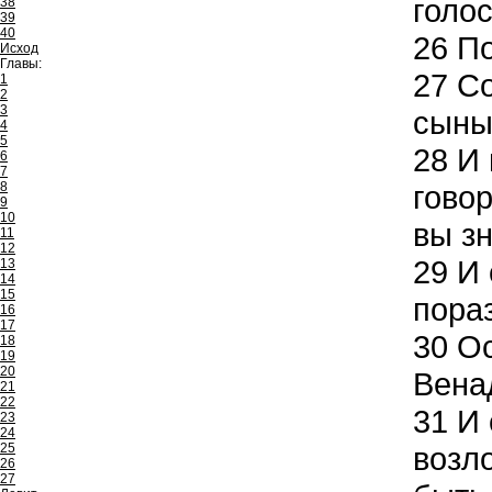
голос
38
39
40
26
По
Исход
Главы:
27
Со
1
2
3
сыны
4
5
28
И 
6
7
8
говор
9
10
вы зн
11
12
29
И 
13
14
15
пора
16
17
30
Ос
18
19
20
Вена
21
22
31
И 
23
24
25
возл
26
27