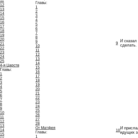
11
Главы:
12
1
13
2
14
3
15
4
16
5
17
6
18
7
19
8
20
И сказал
9
9
21
сделать.
10
22
11
23
12
24
13
25
14
4-я Царств
15
Главы:
16
1
17
2
18
3
19
4
20
5
21
6
22
7
23
8
24
9
25
10
26
11
27
12
28
13
От Матфея
И присла
14
10
Главы:
идущих з
15
1