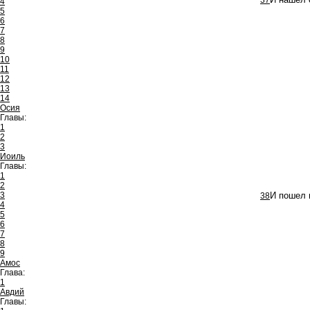
37
И нашел о
4
5
6
7
8
9
10
11
12
13
14
Осия
Главы:
1
2
3
Иоиль
Главы:
1
2
3
38
И пошел 
4
5
6
7
8
9
Амос
Глава:
1
Авдий
Главы: