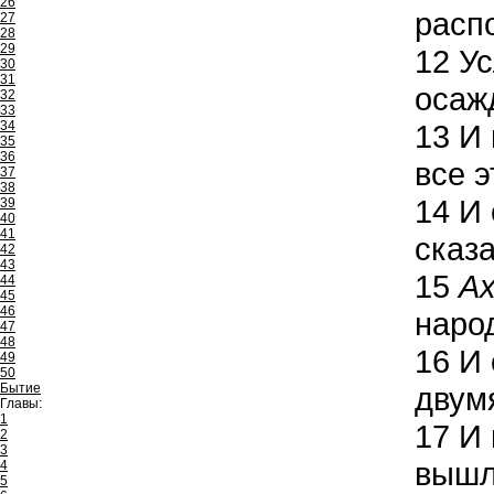
26
расп
27
28
29
12
Ус
30
31
осажд
32
33
34
13
И 
35
36
все э
37
38
14
И 
39
40
41
сказ
42
43
15
А
44
45
46
наро
47
48
16
И 
49
50
Бытие
двум
Главы:
1
17
И 
2
3
вышл
4
5