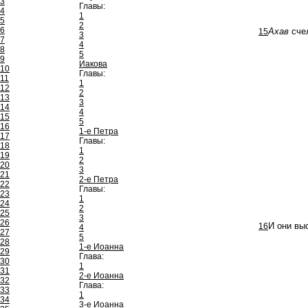
3
Главы:
4
1
5
2
6
15
Ахав
счел
3
7
4
8
5
9
Иакова
10
Главы:
11
1
12
2
13
3
14
4
15
5
16
1-е Петра
17
Главы:
18
1
19
2
20
3
21
2-е Петра
22
Главы:
23
1
24
2
25
3
26
16
И они вы
4
27
5
28
1-е Иоанна
29
Глава:
30
1
31
2-е Иоанна
32
Глава:
33
1
34
3-е Иоанна