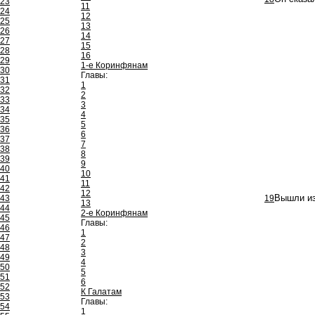
23
11
24
12
25
13
26
14
27
15
28
16
29
1-е Коринфянам
30
Главы:
31
1
32
2
33
3
34
4
35
5
36
6
37
7
38
8
39
9
40
10
41
11
42
12
43
19
Вышли из
13
44
2-е Коринфянам
45
Главы:
46
1
47
2
48
3
49
4
50
5
51
6
52
К Галатам
53
Главы:
54
1