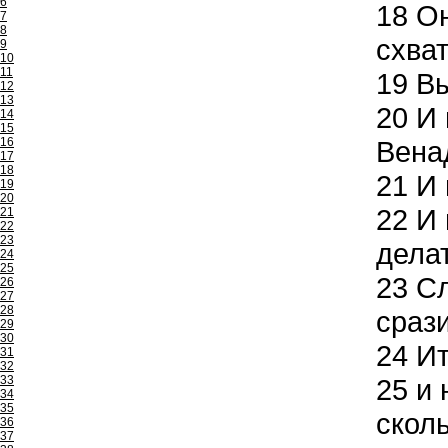
6
18
Он
7
8
схва
9
10
11
19
Вы
12
13
20
И 
14
15
16
Вена
17
18
21
И 
19
20
22
И 
21
22
23
делат
24
25
23
Сл
26
27
28
срази
29
30
24
Ит
31
32
33
25
и 
34
35
скол
36
37