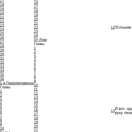
17
16
18
17
19
18
20
19
21
20
22
21
23
22
12
Услышав 
24
23
25
24
26
От Луки
27
Главы:
28
1
29
2
30
3
31
4
32
5
33
6
34
7
35
8
36
9
2-я Паралипоменон
10
Главы:
11
1
12
2
13
3
14
4
15
5
И вот, о
16
13
6
руку твою
17
7
18
8
19
9
20
10
21