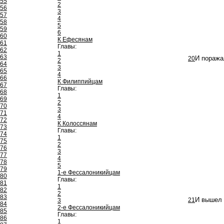
55
2
56
3
57
4
58
5
59
6
60
К Ефесянам
61
Главы:
62
1
63
20
И поража
2
64
3
65
4
66
К Филиппийцам
67
Главы:
68
1
69
2
70
3
71
4
72
К Колоссянам
73
Главы:
74
1
75
2
76
3
77
4
78
5
79
1-е Фессалоникийцам
80
Главы:
81
1
82
2
83
21
И вышел 
3
84
2-е Фессалоникийцам
85
Главы:
86
1