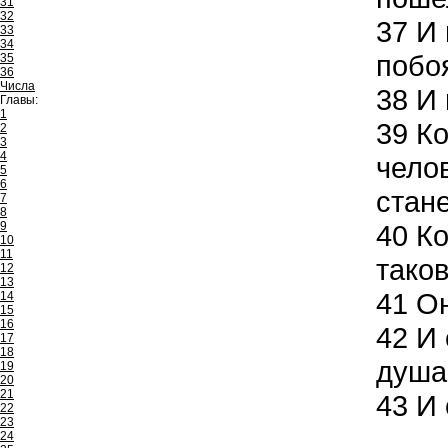
31
32
37
И 
33
34
побо
35
36
Числа
38
И 
Главы:
1
39
Ко
2
3
4
челов
5
6
стане
7
8
9
40
Ко
10
11
таков
12
13
41
Он
14
15
16
42
И 
17
18
душа 
19
20
21
43
И 
22
23
24