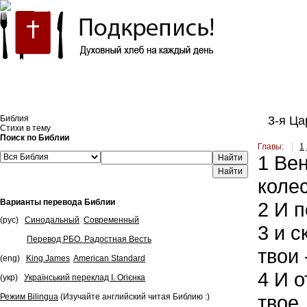
Встроить эту Библию на свой сайт
Библия
3-я Цар
Стихи в тему
Поиск по Библии
Главы:
1
1
Вен
Найти
коле
Варианты перевода Библии
2
И п
(рус)
Синодальный
Современный
3
и с
Перевод РБО. Радостная Весть
твои 
(eng)
King James
American Standard
4
И о
(укр)
Український переклад І. Огієнка
твое.
Режим Bilingua
(Изучайте английский читая Библию :)