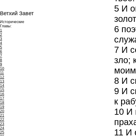
5
И о
Ветхий Завет
золот
Исторические
Главы:
6
поэ
1
2
служа
3
4
7
И с
5
6
7
зло;
8
9
моим,
10
11
12
8
И с
13
14
9
И с
15
16
17
к раб
18
19
10
И 
20
21
прах
22
23
24
11
И 
25