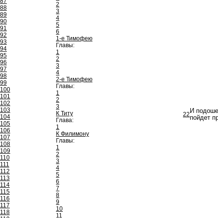
87
2
88
3
89
4
90
5
91
6
92
1-е Тимофею
93
Главы:
94
1
95
2
96
3
97
4
98
2-е Тимофею
99
Главы:
100
1
101
2
102
3
103
И подоше
К Титу
22
104
пойдет пр
Глава:
105
1
106
К Филимону
107
Главы:
108
1
109
2
110
3
111
4
112
5
113
6
114
7
115
8
116
9
117
10
118
11