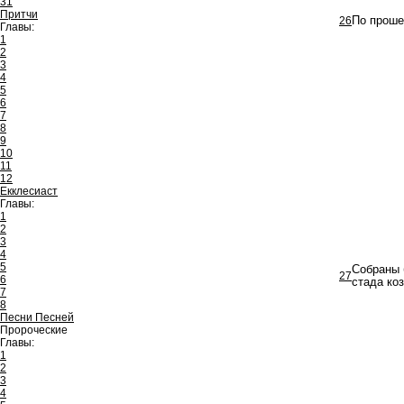
31
Притчи
26
По проше
Главы:
1
2
3
4
5
6
7
8
9
10
11
12
Екклесиаст
Главы:
1
2
3
4
5
Собраны 
27
6
стада ко
7
8
Песни Песней
Пророческие
Главы:
1
2
3
4