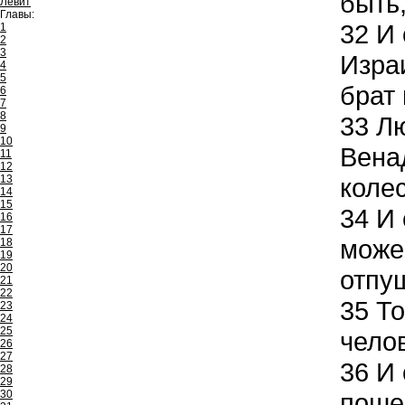
быть
Левит
Главы:
32
И 
1
2
3
Израи
4
5
брат 
6
7
8
33
Лю
9
10
Венад
11
12
13
коле
14
15
34
И 
16
17
може
18
19
20
отпущ
21
22
35
То
23
24
25
челов
26
27
36
И 
28
29
30
пошел