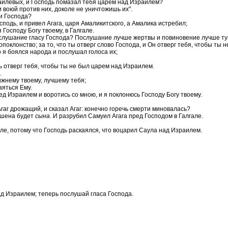
раилевых, и Господь помазал тебя царем над Израилем?
и воюй против них, доколе не уничтожишь их".
ми Господа?
подь, и привел Агага, царя Амаликитского, а Амалика истребил;
Господу Богу твоему, в Галгале.
ослушание гласу Господа? Послушание лучше жертвы и повиновение лучше тук
поклонство; за то, что ты отверг слово Господа, и Он отверг тебя, чтобы ты 
 я боялся народа и послушал голоса их;
дь отверг тебя, чтобы ты не был царем над Израилем.
.
ижнему твоему, лучшему тебя;
аяться Ему.
д Израилем и воротись со мною, и я поклонюсь Господу Богу твоему.
гаг дрожащий, и сказал Агаг: конечно горечь смерти миновалась?
лишена будет
сына
. И разрубил Самуил Агага пред Господом в Галгале.
ле, потому что Господь раскаялся, что воцарил Саула над Израилем.
ад Израилем; теперь послушай гласа Господа.