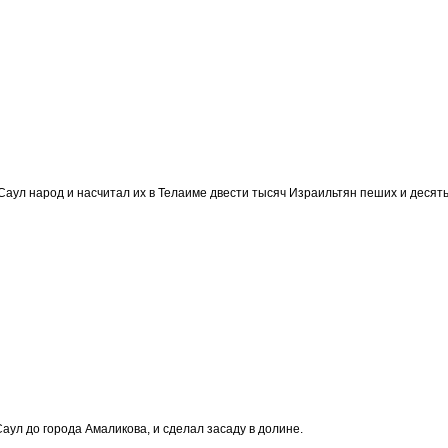
Саул народ и насчитал их в Телаиме двести тысяч Израильтян пеших и десять
аул до города Амаликова, и сделал засаду в долине.