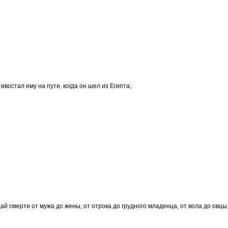
ивостал ему на пути, когда он шел из Египта;
дай смерти от мужа до жены, от отрока до грудного младенца, от вола до овцы