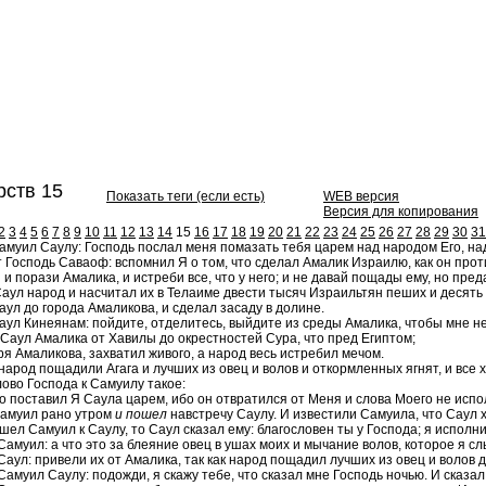
ств 15
Показать теги (если есть)
WEB версия
Версия для копирования
2
3
4
5
6
7
8
9
10
11
12
13
14
15
16
17
18
19
20
21
22
23
24
25
26
27
28
29
30
31
амуил Саулу: Господь послал меня помазать тебя царем над народом Его, на
 Господь Саваоф: вспомнил Я о том, что сделал Амалик Израилю, как он проти
и порази Амалика, и истреби все, что у него; и не давай пощады ему, но пред
аул народ и насчитал их в Телаиме двести тысяч Израильтян пеших и десять 
ул до города Амаликова, и сделал засаду в долине.
аул Кинеянам: пойдите, отделитесь, выйдите из среды Амалика, чтобы мне не 
Саул Амалика от Хавилы до окрестностей Сура, что пред Египтом;
ря Амаликова, захватил живого, а народ весь истребил мечом.
народ пощадили Агага и лучших из овец и волов и откормленных ягнят, и все 
ово Господа к Самуилу такое:
о поставил Я Саула царем, ибо он отвратился от Меня и слова Моего не испо
Самуил рано утром
и пошел
навстречу Саулу. И известили Самуила, что Саул х
шел Самуил к Саулу, то Саул сказал ему: благословен ты у Господа; я исполн
Самуил: а что это за блеяние овец в ушах моих и мычание волов, которое я с
Саул: привели их от Амалика, так как народ пощадил лучших из овец и волов
Самуил Саулу: подожди, я скажу тебе, что сказал мне Господь ночью. И сказал