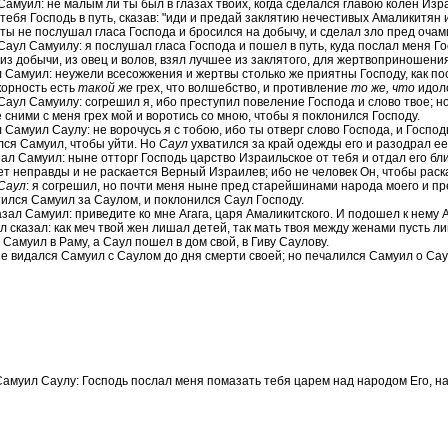
Самуил: не малым ли ты был в глазах твоих, когда сделался главою колен Из
тебя Господь в путь, сказав: "иди и предай заклятию нечестивых Амаликитян 
ты не послушал гласа Господа и бросился на добычу, и сделал зло пред оча
Саул Самуилу: я послушал гласа Господа и пошел в путь, куда послал меня Гос
из добычи, из овец и волов, взял лучшее из заклятого, для жертвоприношения 
 Самуил: неужели всесожжения и жертвы столько же приятны Господу, как п
орность есть
такой же
грех, что волшебство, и противление
то же, что
идоло
Саул Самуилу: согрешил я, ибо преступил повеление Господа и слово твое; но
 сними с меня грех мой и воротись со мною, чтобы я поклонился Господу.
 Самуил Саулу: не ворочусь я с тобою, ибо ты отверг слово Господа, и Госпо
ся Самуил, чтобы уйти. Но
Саул
ухватился за край одежды его и разодрал ее
зал Самуил: ныне отторг Господь царство Израильское от тебя и отдал его бл
ет неправды и не раскается Верный Израилев; ибо не человек Он, чтобы раск
Саул
: я согрешил, но почти меня ныне пред старейшинами народа моего и пре
ился Самуил за Саулом, и поклонился Саул Господу.
зал Самуил: приведите ко мне Агага, царя Амаликитского. И подошел к нему А
 сказал: как меч твой жен лишал детей, так мать твоя между женами пусть 
Самуил в Раму, а Саул пошел в дом свой, в Гиву Саулову.
е видался Самуил с Саулом до дня смерти своей; но печалился Самуил о Сау
Самуил Саулу: Господь послал меня помазать тебя царем над народом Его, н