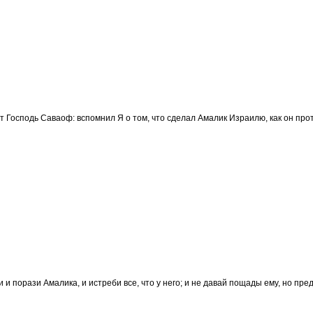
ит Господь Саваоф: вспомнил Я о том, что сделал Амалик Израилю, как он прот
и и порази Амалика, и истреби все, что у него; и не давай пощады ему, но пре