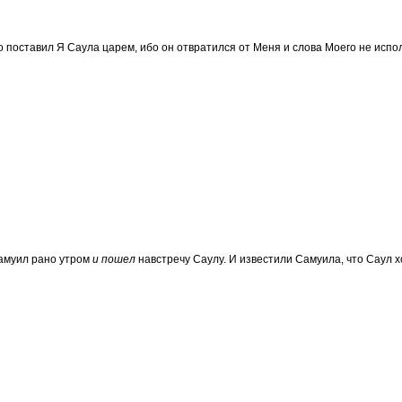
о поставил Я Саула царем, ибо он отвратился от Меня и слова Моего не испо
амуил рано утром
и пошел
навстречу Саулу. И известили Самуила, что Саул х