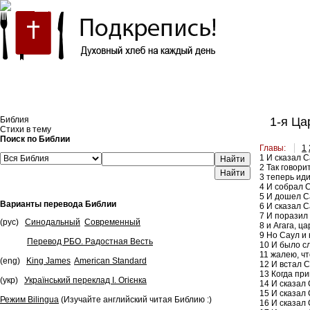
Встроить эту Библию на свой сайт
Библия
1-я Цар
Стихи в тему
Поиск по Библии
Главы:
1
1
И сказал С
Найти
2
Так говорит
3
теперь иди 
4
И собрал С
5
И дошел Са
Варианты перевода Библии
6
И сказал С
7
И поразил 
(рус)
Синодальный
Современный
8
и Агага, ца
9
Но Саул и 
Перевод РБО. Радостная Весть
10
И было сл
11
жалею, чт
(eng)
King James
American Standard
12
И встал 
13
Когда при
(укр)
Український переклад І. Огієнка
14
И сказал 
15
И сказал 
Режим Bilingua
(Изучайте английский читая Библию :)
16
И сказал 