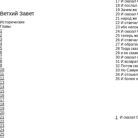
17
И сказал 
18
И послал 
19
Зачем же 
Ветхий Завет
20
И сказал 
21
народ же 
Исторические
22
И отвечал
Главы:
23
ибо непок
1
24
И сказал 
2
25
теперь же
3
26
И отвечал
4
27
И обратил
5
28
Тогда ска
6
29
и не скаж
7
30
И сказал
8
31
И возврат
9
32
Потом ска
10
33
Но Самуил
11
34
И отошел 
12
35
И более н
13
14
15
16
17
18
19
20
21
1
И сказал 
22
23
24
25