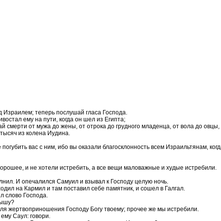
д Израилем; теперь послушай гласа Господа.
востал ему на пути, когда он шел из Египта;
ай смерти от мужа до жены, от отрока до грудного младенца, от вола до овцы,
тысяч из колена Иудина.
погубить вас с ним, ибо вы оказали благосклонность всем Израильтянам, ког
хорошее, и не хотели истребить, а все вещи маловажные и худые истребили.
лнил. И опечалился Самуил и взывал к Господу целую ночь.
одил на Кармил и там поставил себе памятник, и сошел в Галгал.
ил слово Господа.
лышу?
 для жертвоприношения Господу Богу твоему; прочее же мы истребили.
 ему Саул: говори.