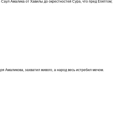
 Саул Амалика от Хавилы до окрестностей Сура, что пред Египтом;
царя Амаликова, захватил живого, а народ весь истребил мечом.