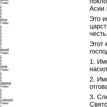
покло
Главы:
1
Асии 
2
3
4
Это и
Иона
Главы:
царст
1
2
честь
3
4
5
Этот 
6
7
госпо
Михей
Главы:
1
2
1. Им
3
Наум
насил
Главы:
1
2
2. Им
3
Аввакум
отгов
Главы:
1
2
3. Сл
3
Софония
Свято
Главы:
1