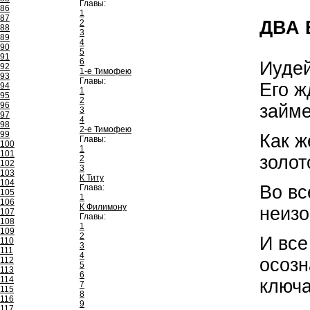
Главы:
86
1
87
ДВА 
2
88
3
89
4
90
5
91
6
Иудей
92
1-е Тимофею
93
Главы:
Его ж
94
1
95
2
96
займе
3
97
4
98
2-е Тимофею
99
Как ж
Главы:
100
1
101
золот
2
102
3
103
К Титу
104
Во вс
Глава:
105
1
106
К Филимону
неизо
107
Главы:
108
1
109
2
И все
110
3
111
4
осозн
112
5
113
6
114
ключа
7
115
8
116
9
117