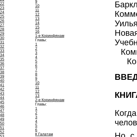
9
Барк
22
10
23
11
Комм
24
12
25
13
26
Уиль
14
27
15
28
Нова
16
29
1-е Коринфянам
30
Главы:
Учеб
31
1
32
2
Ком
33
3
34
4
Ко
35
5
36
6
37
7
38
8
ВВЕД
39
9
40
10
41
11
42
12
КНИГ
43
13
44
2-е Коринфянам
45
Главы:
46
1
Когда
47
2
48
3
49
челов
4
50
5
51
6
52
Но, с
К Галатам
53