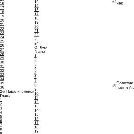
17
14
наг.
16
15
17
16
18
17
19
18
20
19
21
20
22
21
23
22
24
23
25
24
26
От Луки
27
Главы:
28
1
29
2
30
3
31
4
32
5
33
6
34
7
Советую 
35
8
18
36
видна бы
9
2-я Паралипоменон
10
Главы:
11
1
12
2
13
3
14
4
15
5
16
6
17
7
18
8
19
9