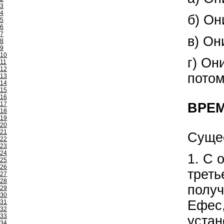
3
4
б) Он
5
6
7
в) Он
8
9
10
г) Он
11
12
потом
13
14
15
16
17
ВРЕ
18
19
20
21
Сущес
22
23
24
1. С 
25
26
треть
27
28
получ
29
30
Ефес,
31
32
33
устан
34