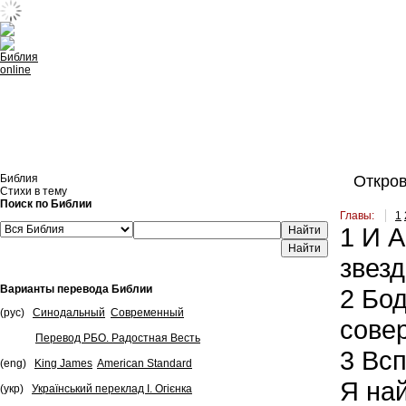
Встроить эту Библию на свой сайт
Библия
Откров
Стихи в тему
Поиск по Библии
Главы:
1
1
И А
Найти
звезд
Варианты перевода Библии
2
Бод
(рус)
Синодальный
Современный
сове
Перевод РБО. Радостная Весть
3
Всп
(eng)
King James
American Standard
Я най
(укр)
Український переклад І. Огієнка