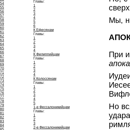
Главы:
54
сверх
1
55
2
56
3
57
4
Мы, н
58
5
59
6
60
К Ефесянам
61
Главы:
АПОК
62
1
63
2
64
3
65
4
При и
66
К Филиппийцам
67
Главы:
68
апок
1
69
2
70
3
71
Иудеи
4
72
К Колоссянам
73
Иесе
Главы:
74
1
75
2
Вифле
76
3
77
4
78
5
Но вс
79
1-е Фессалоникийцам
80
Главы:
удара
81
1
82
2
83
римля
3
84
2-е Фессалоникийцам
85