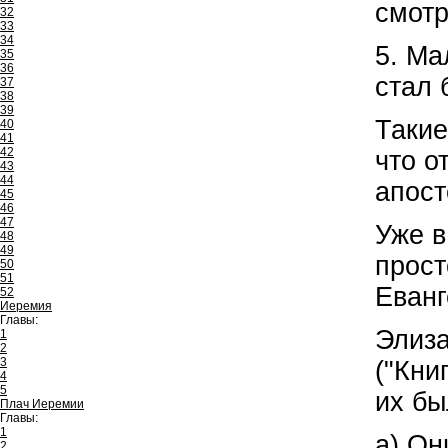
смотр
32
33
34
5. Ма
35
36
стал 
37
38
39
Такие
40
41
42
что о
43
44
апост
45
46
47
Уже в
48
49
прост
50
51
Еванг
52
Иеремия
Главы:
Элиза
1
2
3
("Кни
4
5
их бы
Плач Иеремии
Главы:
1
а) Он
2