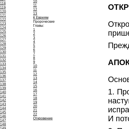
10
118
ОТК
11
119
12
120
13
121
К Евреям
122
Пророческие
Откро
123
Главы:
124
1
прише
125
2
126
3
127
4
Прежд
128
5
129
6
130
7
131
8
132
АПО
9
133
10
134
11
135
12
136
Основ
13
137
14
138
15
139
1. Пр
16
140
17
141
18
насту
142
19
143
20
испра
144
21
145
22
И пот
146
Откровение
147
148
149