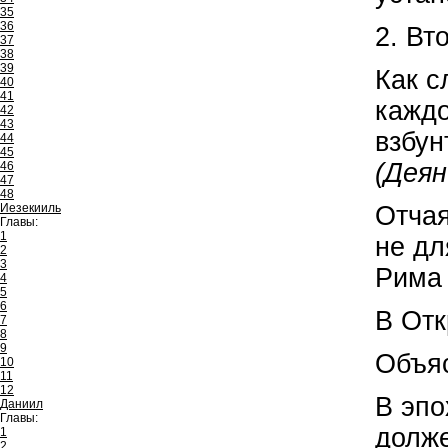
35
36
2. Вт
37
38
39
Как с
40
41
каждо
42
43
взбу
44
45
(Деян
46
47
48
Иезекииль
Отчая
Главы:
1
не дл
2
3
Рима 
4
5
6
В Отк
7
8
9
Объяс
10
11
12
В эпо
Даниил
Главы:
долже
1
2