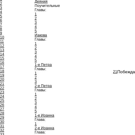
Деяния
2
Поучительные
3
Главы:
4
1
5
2
6
3
7
4
8
5
9
Иакова
10
Главы:
11
1
12
2
13
3
14
4
15
5
16
1-е Петра
17
Главы:
18
Побеждаю
21
1
19
2
20
3
21
2-е Петра
22
Главы:
23
1
24
2
25
3
26
4
27
5
28
1-е Иоанна
29
Глава:
30
1
31
2-е Иоанна
32
Глава:
33