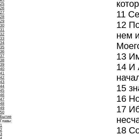
кото
25
26
11
Се,
27
28
29
12
По
30
31
нем и
32
33
34
Моего
35
36
13
Им
37
38
14
И 
39
40
41
нача
42
43
15
зн
44
45
46
16
Но,
47
48
17
Иб
49
50
Бытие
несча
Главы:
1
18
Со
2
3
4