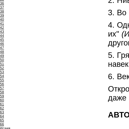
2. Ни
36
37
3. Во
38
39
40
4. Од
41
42
43
их"
(И
44
45
друго
46
47
48
5. Гр
49
50
навек
51
52
53
6. Ве
54
55
56
Откро
57
58
даже 
59
60
61
62
63
АВТО
64
65
66
Исаия