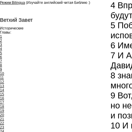
4
Впр
Режим Bilingua
(Изучайте английский читая Библию :)
буду
Ветхий Завет
5
Поб
Исторические
Главы:
испо
1
2
6
Име
3
4
7
И А
5
6
7
Давид
8
9
8
знаю
10
11
12
много
13
14
9
Вот,
15
16
17
но не
18
19
и поз
20
21
10
И 
22
23
24