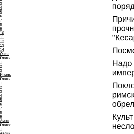
3
поряд
4
5
6
Причи
7
8
прочн
9
10
"Кеса
11
12
13
Посмо
14
Осия
Главы:
Надо 
1
2
импер
3
Иоиль
Главы:
1
Покло
2
3
римск
4
5
обрел
6
7
8
Культ
9
Амос
несло
Глава:
1
Авдий