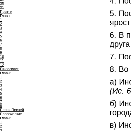
4. По
30
31
5. По
Притчи
Главы:
1
ярост
2
3
4
6. В 
5
6
друг
7
8
9
7. По
10
11
12
8. Во
Екклесиаст
Главы:
1
а) Ин
2
3
(Ис. 
4
5
6
б) Ин
7
8
Песни Песней
город
Пророческие
Главы:
1
в) Ин
2
3