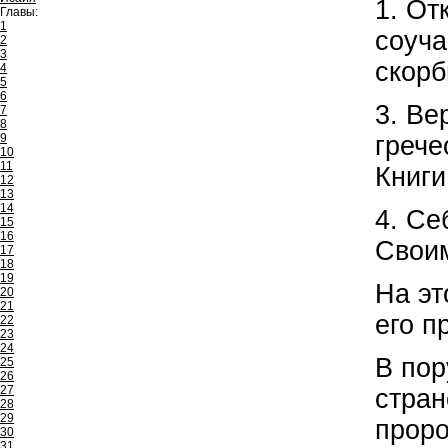
1. От
Главы:
1
соуча
2
3
скорби
4
5
6
3. Ве
7
8
9
грече
10
11
Книги
12
13
14
4. Се
15
16
Своим
17
18
19
На эт
20
21
его п
22
23
24
В пор
25
26
27
стран
28
29
проро
30
31