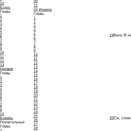
20
10
21
Ездра
От Иоанна
Главы:
Главы:
1
1
2
2
3
3
4
4
5
5
Кого Я л
19
6
6
7
7
8
8
9
9
10
10
11
11
12
12
13
13
Неемия
14
Главы:
15
1
16
2
17
3
18
4
19
5
20
6
21
7
22
8
23
9
24
10
25
Се, стою
20
Есфирь
26
Поучительные
27
Главы:
28
1