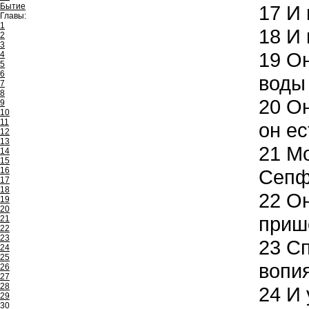
Бытие
17
И 
Главы:
1
18
И 
2
3
19
Он
4
5
6
воды 
7
8
20
Он
9
10
11
он ес
12
13
21
Мо
14
15
16
Сепф
17
18
22
Он
19
20
приш
21
22
23
23
Сп
24
25
вопия
26
27
28
24
И 
29
30