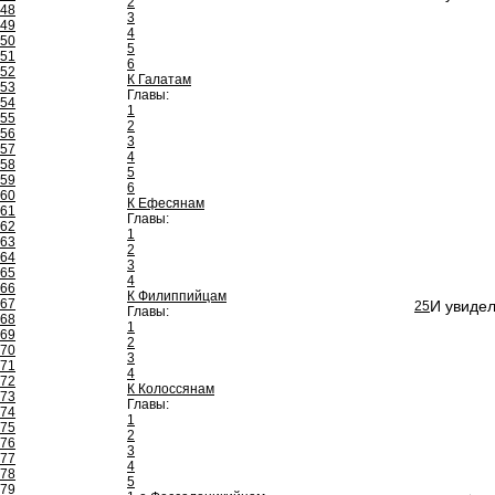
2
48
3
49
4
50
5
51
6
52
К Галатам
53
Главы:
54
1
55
2
56
3
57
4
58
5
59
6
60
К Ефесянам
61
Главы:
62
1
63
2
64
3
65
4
66
К Филиппийцам
67
И увидел
25
Главы:
68
1
69
2
70
3
71
4
72
К Колоссянам
73
Главы:
74
1
75
2
76
3
77
4
78
5
79