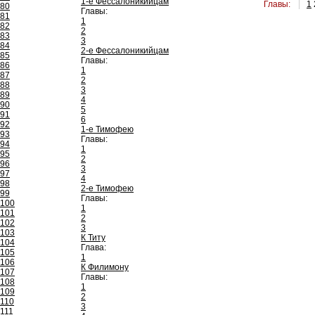
1-е Фессалоникийцам
Главы:
1
80
Главы:
81
1
82
2
83
3
84
2-е Фессалоникийцам
85
Главы:
86
1
87
2
88
3
89
4
90
5
91
6
92
1-е Тимофею
93
Главы:
94
1
95
2
96
3
97
4
98
2-е Тимофею
99
Главы:
100
1
101
2
102
3
103
К Титу
104
Глава:
105
1
106
К Филимону
107
Главы:
108
1
109
2
110
3
111