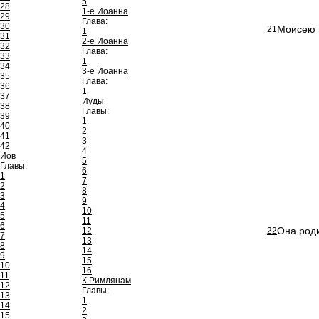
5
28
1-е Иоанна
29
Глава:
30
Моисею п
21
1
31
2-е Иоанна
32
Глава:
33
1
34
3-е Иоанна
35
Глава:
36
1
37
Иуды
38
Главы:
39
1
40
2
41
3
42
4
Иов
5
Главы:
6
1
7
2
8
3
9
4
10
5
11
6
Она род
12
22
7
13
8
14
9
15
10
16
11
К Римлянам
12
Главы:
13
1
14
2
15