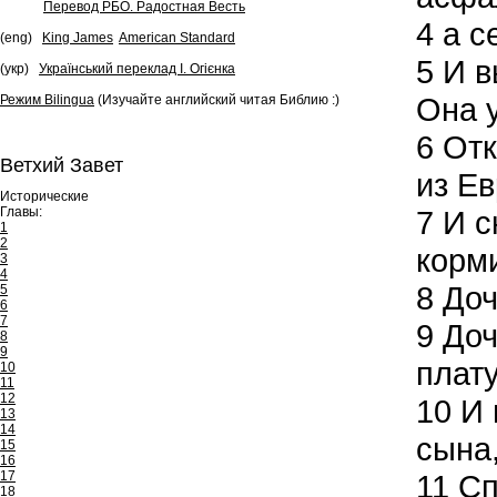
Перевод РБО. Радостная Весть
4
а се
(eng)
King James
American Standard
5
И в
(укр)
Український переклад І. Огієнка
Она 
Режим Bilingua
(Изучайте английский читая Библию :)
6
Отк
Ветхий Завет
из Ев
Исторические
Главы:
7
И с
1
2
корм
3
4
8
Доч
5
6
7
9
Доч
8
9
плат
10
11
12
10
И 
13
14
сына,
15
16
17
11
Сп
18