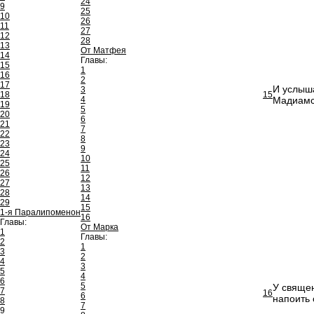
24
9
25
10
26
11
27
12
28
13
От Матфея
14
Главы:
15
1
16
2
17
И услыша
3
18
15
4
Мадиамск
19
5
20
6
21
7
22
8
23
9
24
10
25
11
26
12
27
13
28
14
29
15
1-я Паралипоменон
16
Главы:
От Марка
1
Главы:
2
1
3
2
4
3
5
4
6
5
У свяще
7
16
6
напоить 
8
7
9