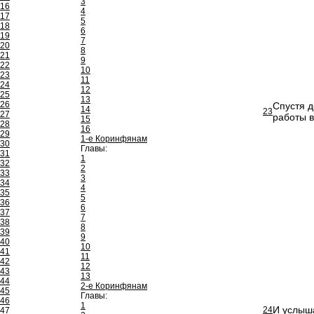
3
16
4
17
5
18
6
19
7
20
8
21
9
22
10
23
11
24
12
25
13
26
Спустя д
14
23
27
работы в
15
28
16
29
1-е Коринфянам
30
Главы:
31
1
32
2
33
3
34
4
35
5
36
6
37
7
38
8
39
9
40
10
41
11
42
12
43
13
44
2-е Коринфянам
45
Главы:
46
1
И услыша
24
47