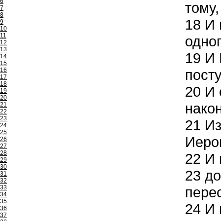
6
тому,
7
8
18
И 
9
10
11
одно
12
13
19
И 
14
15
16
посту
17
18
20
И 
19
20
након
21
22
23
21
Из
24
25
Иеров
26
27
28
22
И 
29
30
23
до
31
32
33
перес
34
35
24
И 
36
37