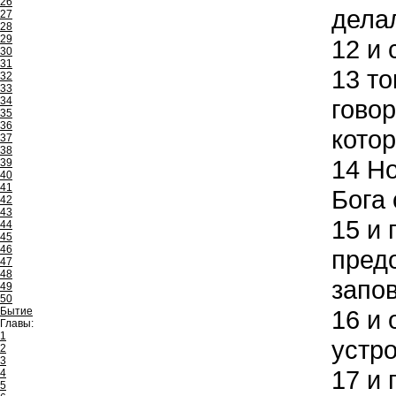
26
дела
27
28
29
12
и 
30
31
13
то
32
33
34
говор
35
36
кото
37
38
14
Но
39
40
41
Бога 
42
43
15
и 
44
45
46
предо
47
48
запов
49
50
Бытие
16
и 
Главы:
1
устро
2
3
17
и 
4
5