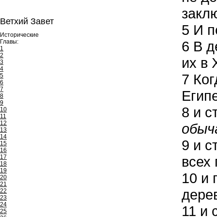
закл
Ветхий Завет
5
И п
Исторические
Главы:
6
В д
1
2
их в 
3
4
7
Ког
5
6
7
Египе
8
9
8
и с
10
11
12
обыч
13
14
9
и с
15
16
17
всех 
18
19
10
и 
20
21
дере
22
23
24
11
и с
25