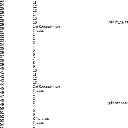
23
11
24
12
25
13
26
14
27
15
28
19
И Иуда т
16
29
1-е Коринфянам
30
Главы:
31
1
32
2
33
3
34
4
35
5
36
6
37
7
38
8
39
9
40
10
41
11
42
12
43
13
44
2-е Коринфянам
45
Главы:
46
1
47
2
48
3
20
И отврати
49
4
50
5
51
6
52
К Галатам
53
Главы:
54
1