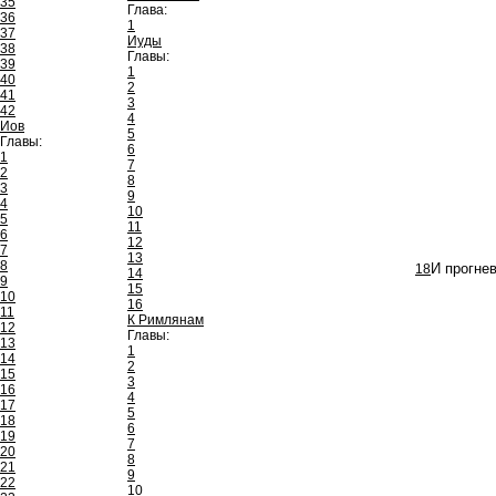
35
Глава:
36
1
37
Иуды
38
Главы:
39
1
40
2
41
3
42
4
Иов
5
Главы:
6
1
7
2
8
3
9
4
10
5
11
6
12
7
13
8
18
И прогнев
14
9
15
10
16
11
К Римлянам
12
Главы:
13
1
14
2
15
3
16
4
17
5
18
6
19
7
20
8
21
9
22
10