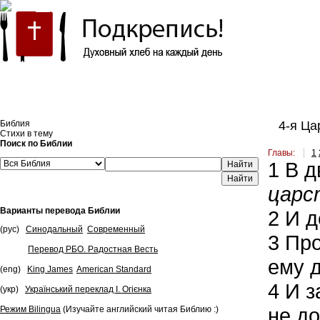
Встроить эту Библию на свой сайт
Библия
4-я Цар
Стихи в тему
Поиск по Библии
Главы:
1
1
В д
Найти
царс
Варианты перевода Библии
2
И д
(рус)
Синодальный
Современный
3
Про
Перевод РБО. Радостная Весть
ему д
(eng)
King James
American Standard
4
И з
(укр)
Український переклад І. Огієнка
не до
Режим Bilingua
(Изучайте английский читая Библию :)