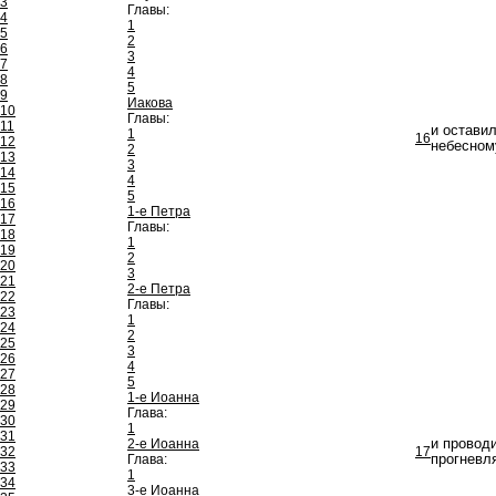
3
Главы:
4
1
5
2
6
3
7
4
8
5
9
Иакова
10
Главы:
11
и остави
1
16
12
небесном
2
13
3
14
4
15
5
16
1-е Петра
17
Главы:
18
1
19
2
20
3
21
2-е Петра
22
Главы:
23
1
24
2
25
3
26
4
27
5
28
1-е Иоанна
29
Глава:
30
1
31
2-е Иоанна
и проводи
32
17
Глава:
прогневля
33
1
34
3-е Иоанна