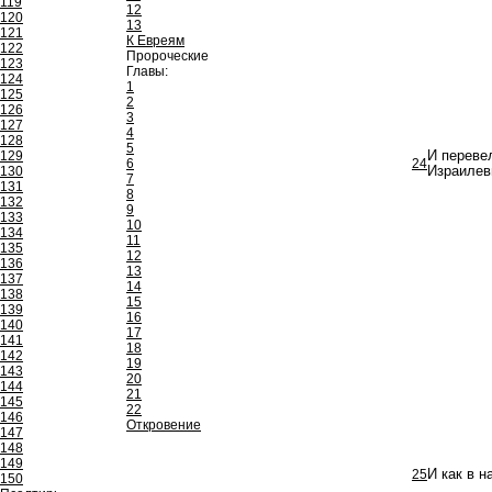
119
12
120
13
121
К Евреям
122
Пророческие
123
Главы:
124
1
125
2
126
3
127
4
128
5
129
И переве
6
24
130
Израилев
7
131
8
132
9
133
10
134
11
135
12
136
13
137
14
138
15
139
16
140
17
141
18
142
19
143
20
144
21
145
22
146
Откровение
147
148
149
25
И как в н
150