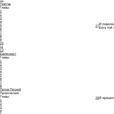
31
Притчи
Главы:
1
2
3
4
И повелел
5
27
Бога той 
6
7
8
9
10
11
12
Екклесиаст
Главы:
1
2
3
4
5
6
7
8
Песни Песней
Пророческие
Главы:
28
И пришел
1
2
3
4