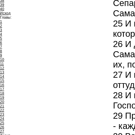
Сепа
38
39
40
Самар
Исход
Главы:
25
И 
1
2
3
кото
4
5
26
И 
6
7
8
Самар
9
10
их, п
11
12
27
И 
13
14
15
оттуд
16
17
28
И 
18
19
20
Госп
21
22
29
Пр
23
24
25
- каж
26
27