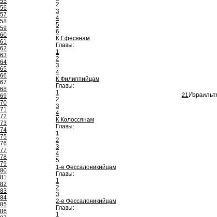
55
2
56
3
57
4
58
5
59
6
60
К Ефесянам
61
Главы:
62
1
63
2
64
3
65
4
66
К Филиппийцам
67
Главы:
68
1
21
Израильт
69
2
70
3
71
4
72
К Колоссянам
73
Главы:
74
1
75
2
76
3
77
4
78
5
79
1-е Фессалоникийцам
80
Главы:
81
1
82
2
83
3
84
2-е Фессалоникийцам
85
Главы:
86
1