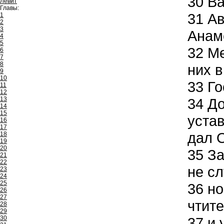
30
Ва
Левит
Главы:
31
Ав
1
2
3
Анам
4
5
32
Ме
6
7
8
них в
9
10
33
Го
11
12
13
34
До
14
15
устав
16
17
дал 
18
19
20
35
За
21
22
не сл
23
24
25
36
но
26
27
чтите
28
29
30
37
и 