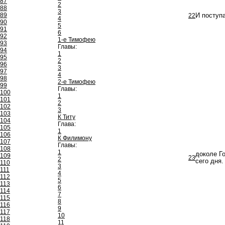
87
2
88
3
89
22
И поступ
4
90
5
91
6
92
1-е Тимофею
93
Главы:
94
1
95
2
96
3
97
4
98
2-е Тимофею
99
Главы:
100
1
101
2
102
3
103
К Титу
104
Глава:
105
1
106
К Филимону
107
Главы:
108
1
доколе Го
109
23
2
сего дня.
110
3
111
4
112
5
113
6
114
7
115
8
116
9
117
10
118
11