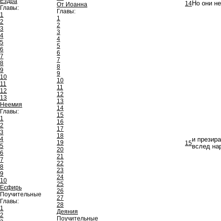
Ездра
14
Но они не
От Иоанна
Главы:
Главы:
1
1
2
2
3
3
4
4
5
5
6
6
7
7
8
8
9
9
10
10
11
11
12
12
13
13
Неемия
14
Главы:
15
1
16
2
17
3
18
4
и презира
19
15
5
вслед нар
20
6
21
7
22
8
23
9
24
10
25
Есфирь
26
Поучительные
27
Главы:
28
1
Деяния
2
Поучительные