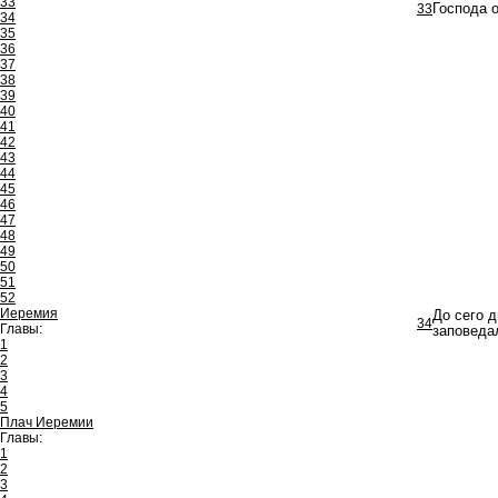
33
33
Господа 
34
35
36
37
38
39
40
41
42
43
44
45
46
47
48
49
50
51
52
Иеремия
До сего д
34
Главы:
заповеда
1
2
3
4
5
Плач Иеремии
Главы:
1
2
3