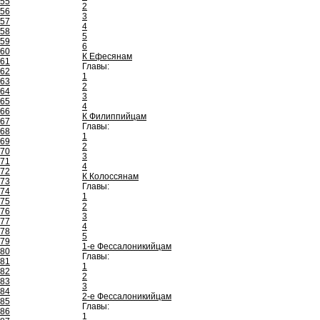
55
2
56
3
57
4
58
5
59
6
60
К Ефесянам
61
Главы:
62
1
63
2
64
3
65
4
66
К Филиппийцам
67
Главы:
68
1
69
2
70
3
71
4
72
К Колоссянам
73
Главы:
74
1
75
2
76
3
77
4
78
5
79
1-е Фессалоникийцам
80
Главы:
81
1
82
2
83
3
84
2-е Фессалоникийцам
85
Главы:
86
1