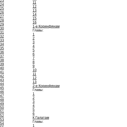
23
11
24
12
25
13
26
14
27
15
28
16
29
1-е Коринфянам
30
Главы:
31
1
32
2
33
3
34
4
35
5
36
6
37
7
38
8
39
9
40
10
41
11
42
12
43
13
44
2-е Коринфянам
45
Главы:
46
1
47
2
48
3
49
4
50
5
51
6
52
К Галатам
53
Главы:
54
1