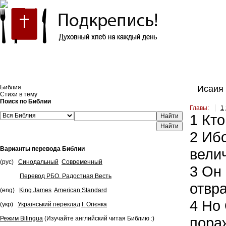
Встроить эту Библию на свой сайт
Библия
Исаия 
Стихи в тему
Поиск по Библии
Главы:
1
1
Кто
Найти
2
Ибо
Варианты перевода Библии
велич
(рус)
Синодальный
Современный
3
Он 
Перевод РБО. Радостная Весть
отвра
(eng)
King James
American Standard
4
Но 
(укр)
Український переклад І. Огієнка
пора
Режим Bilingua
(Изучайте английский читая Библию :)