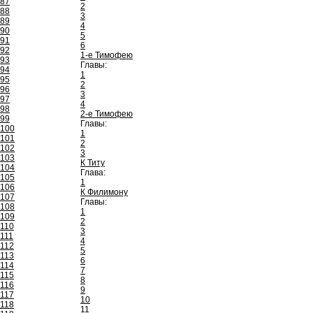
87
2
88
3
89
4
90
5
91
6
92
1-е Тимофею
93
Главы:
94
1
95
2
96
3
97
4
98
2-е Тимофею
99
Главы:
100
1
101
2
102
3
103
К Титу
104
Глава:
105
1
106
К Филимону
107
Главы:
108
1
109
2
110
3
111
4
112
5
113
6
114
7
115
8
116
9
117
10
118
11