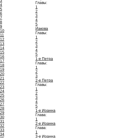
3
Главы:
4
1
5
2
6
3
7
4
8
5
9
Иакова
10
Главы:
11
1
12
2
13
3
14
4
15
5
16
1-е Петра
17
Главы:
18
1
19
2
20
3
21
2-е Петра
22
Главы:
23
1
24
2
25
3
26
4
27
5
28
1-е Иоанна
29
Глава:
30
1
31
2-е Иоанна
32
Глава:
33
1
34
3-е Иоанна