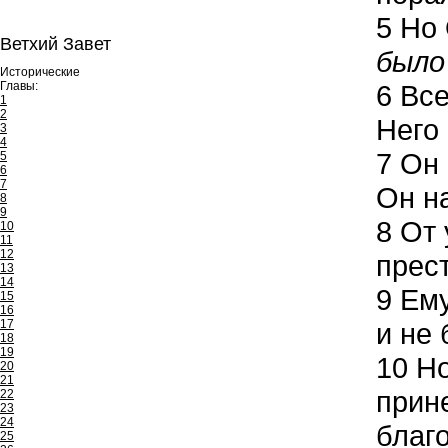
5
Но 
Ветхий Завет
было
Исторические
Главы:
6
Все
1
2
Него 
3
4
7
Он 
5
6
7
Он на
8
9
8
От 
10
11
12
прес
13
14
9
Ему
15
16
17
и не 
18
19
10
Но
20
21
прин
22
23
24
благ
25