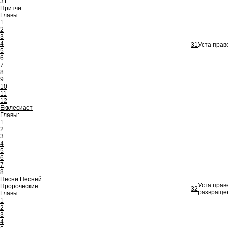
31
Притчи
Главы:
1
2
3
4
31
Уста прав
5
6
7
8
9
10
11
12
Екклесиаст
Главы:
1
2
3
4
5
6
7
8
Песни Песней
Уста прав
Пророческие
32
развраще
Главы:
1
2
3
4