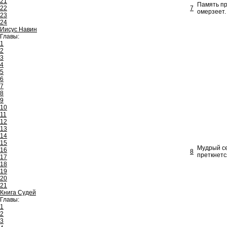
21
Память пр
22
7
омерзеет.
23
24
Иисус Навин
Главы:
1
2
3
4
5
6
7
8
9
10
11
12
13
14
15
Мудрый се
16
8
преткнетс
17
18
19
20
21
Книга Судей
Главы:
1
2
3