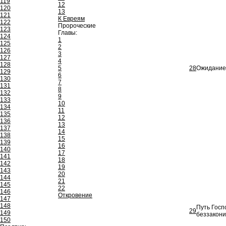
119
12
120
13
121
К Евреям
122
Пророческие
123
Главы:
124
1
125
2
126
3
127
4
128
5
28
Ожидание 
129
6
130
7
131
8
132
9
133
10
134
11
135
12
136
13
137
14
138
15
139
16
140
17
141
18
142
19
143
20
144
21
145
22
146
Откровение
147
148
Путь Госп
29
149
беззакони
150