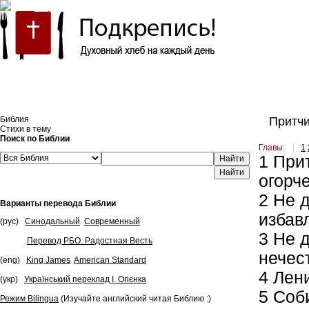
Встроить эту Библию на свой сайт
Библия
Притчи
Стихи в тему
Поиск по Библии
Главы:
1
1
Прит
Найти
огорч
2
Не д
Варианты перевода Библии
избав
(рус)
Синодальный
Современный
3
Не д
Перевод РБО. Радостная Весть
нечес
(eng)
King James
American Standard
4
Лени
(укр)
Український переклад І. Огієнка
5
Соби
Режим Bilingua
(Изучайте английский читая Библию :)