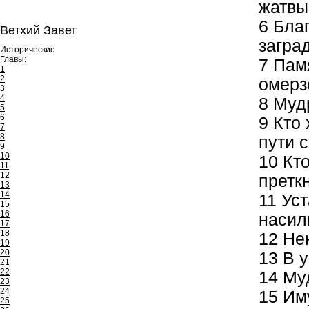
жатвы
6
Благ
Ветхий Завет
загра
Исторические
Главы:
7
Памя
1
2
омерз
3
4
8
Мудр
5
6
9
Кто 
7
8
пути с
9
10
10
Кто
11
12
претк
13
14
11
Уст
15
16
насил
17
18
12
Нен
19
20
13
В у
21
22
14
Муд
23
24
15
Иму
25