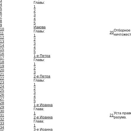
3
Главы:
4
1
5
2
6
3
7
4
8
5
9
Иакова
10
Отборное 
Главы:
20
11
ничтожест
1
12
2
13
3
14
4
15
5
16
1-е Петра
17
Главы:
18
1
19
2
20
3
21
2-е Петра
22
Главы:
23
1
24
2
25
3
26
4
27
5
28
1-е Иоанна
29
Глава:
30
1
Уста прав
31
21
2-е Иоанна
разума.
32
Глава:
33
1
34
3-е Иоанна