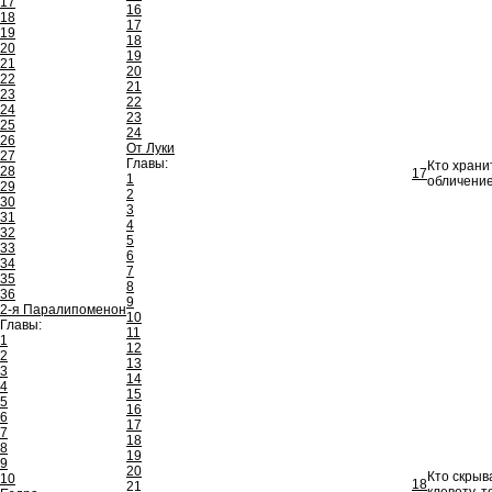
17
16
18
17
19
18
20
19
21
20
22
21
23
22
24
23
25
24
26
От Луки
27
Главы:
Кто храни
28
17
1
обличение
29
2
30
3
31
4
32
5
33
6
34
7
35
8
36
9
2-я Паралипоменон
10
Главы:
11
1
12
2
13
3
14
4
15
5
16
6
17
7
18
8
19
9
20
Кто скрыв
10
18
21