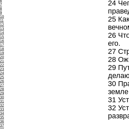
6
24
Чег
7
8
праве
9
10
25
Как
11
12
вечно
13
14
26
Что
15
16
его.
17
18
27
Стр
19
20
28
Ожи
21
22
29
Пут
23
24
делаю
25
26
30
Пра
27
28
земле
29
30
31
Уст
31
32
32
Уст
33
34
развр
35
36
37