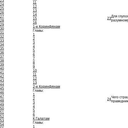
23
11
24
12
25
13
26
14
Для глупо
27
23
15
разумному
28
16
29
1-е Коринфянам
30
Главы:
31
1
32
2
33
3
34
4
35
5
36
6
37
7
38
8
39
9
40
10
41
11
42
12
43
13
44
2-е Коринфянам
45
Главы:
46
1
47
Чего стра
2
24
48
праведник
3
49
4
50
5
51
6
52
К Галатам
53
Главы:
54
1