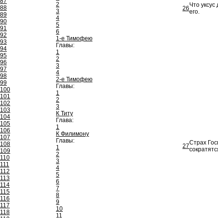
87
2
Что уксус
88
26
3
его.
89
4
90
5
91
6
92
1-е Тимофею
93
Главы:
94
1
95
2
96
3
97
4
98
2-е Тимофею
99
Главы:
100
1
101
2
102
3
103
К Титу
104
Глава:
105
1
106
К Филимону
107
Главы:
Страх Гос
108
27
1
сократятс
109
2
110
3
111
4
112
5
113
6
114
7
115
8
116
9
117
10
118
11