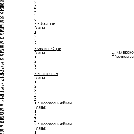
55
2
56
3
57
4
58
5
59
6
60
К Ефесянам
61
Главы:
62
1
63
2
64
3
65
4
66
К Филиппийцам
67
Как проно
Главы:
25
68
вечном ос
1
69
2
70
3
71
4
72
К Колоссянам
73
Главы:
74
1
75
2
76
3
77
4
78
5
79
1-е Фессалоникийцам
80
Главы:
81
1
82
2
83
3
84
2-е Фессалоникийцам
85
Главы:
86
1