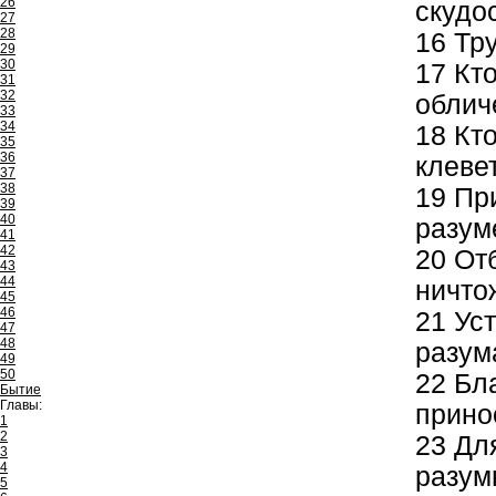
26
скудос
27
28
16
Тру
29
30
17
Кто
31
32
облич
33
34
18
Кто
35
36
клевет
37
38
19
При
39
40
разум
41
42
20
Отб
43
44
ничто
45
46
21
Уст
47
48
разум
49
50
22
Бла
Бытие
Главы:
прино
1
2
23
Для
3
4
разум
5