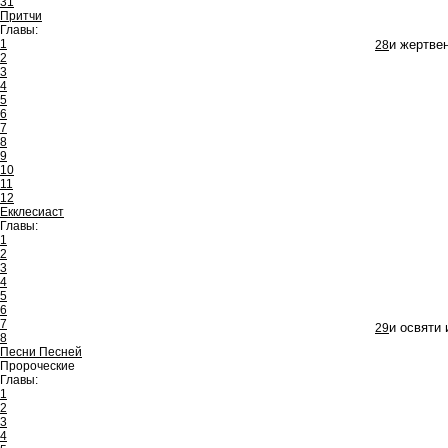
31
Притчи
Главы:
1
28
и жертве
2
3
4
5
6
7
8
9
10
11
12
Екклесиаст
Главы:
1
2
3
4
5
6
7
29
и освяти 
8
Песни Песней
Пророческие
Главы:
1
2
3
4