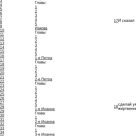
3
Главы:
4
1
5
2
6
3
7
4
17
И сказал
8
5
9
Иакова
10
Главы:
11
1
12
2
13
3
14
4
15
5
16
1-е Петра
17
Главы:
18
1
19
2
20
3
21
2-е Петра
22
Главы:
23
1
24
2
25
3
26
4
27
сделай у
5
18
28
жертвенни
1-е Иоанна
29
Глава:
30
1
31
2-е Иоанна
32
Глава:
33
1
34
3-е Иоанна