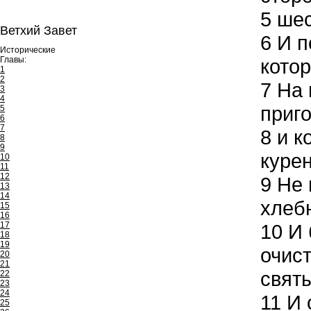
5
шес
Ветхий Завет
6
И п
Исторические
Главы:
кото
1
2
7
На 
3
4
приго
5
6
7
8
и к
8
9
куре
10
11
12
9
Не 
13
14
хлебн
15
16
17
10
И 
18
19
очис
20
21
святы
22
23
24
11
И 
25