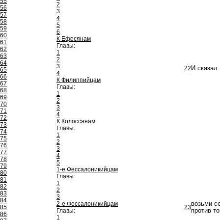
55
2
56
3
57
4
58
5
59
6
60
К Ефесянам
61
Главы:
62
1
63
2
64
3
22
И сказал
65
4
66
К Филиппийцам
67
Главы:
68
1
69
2
70
3
71
4
72
К Колоссянам
73
Главы:
74
1
75
2
76
3
77
4
78
5
79
1-е Фессалоникийцам
80
Главы:
81
1
82
2
83
3
84
2-е Фессалоникийцам
возьми с
85
23
Главы:
против то
86
1