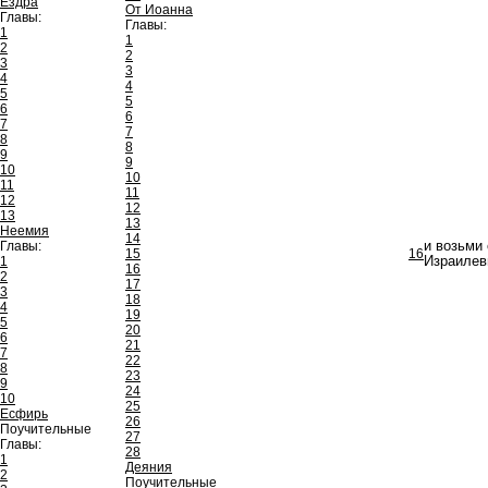
Ездра
От Иоанна
Главы:
Главы:
1
1
2
2
3
3
4
4
5
5
6
6
7
7
8
8
9
9
10
10
11
11
12
12
13
13
Неемия
14
Главы:
и возьми
15
16
1
Израилев
16
2
17
3
18
4
19
5
20
6
21
7
22
8
23
9
24
10
25
Есфирь
26
Поучительные
27
Главы:
28
1
Деяния
2
Поучительные