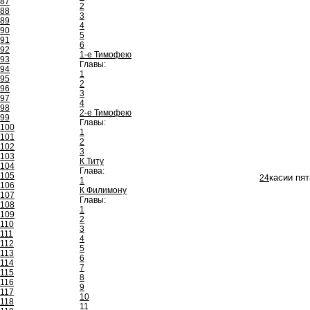
87
2
88
3
89
4
90
5
91
6
92
1-е Тимофею
93
Главы:
94
1
95
2
96
3
97
4
98
2-е Тимофею
99
Главы:
100
1
101
2
102
3
103
К Титу
104
Глава:
105
24
касии пя
1
106
К Филимону
107
Главы:
108
1
109
2
110
3
111
4
112
5
113
6
114
7
115
8
116
9
117
10
118
11