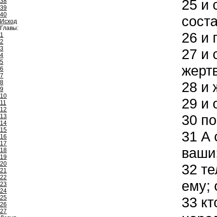
25
и 
38
39
40
сост
Исход
Главы:
26
и 
1
2
3
27
и 
4
5
жерт
6
7
8
28
и 
9
10
29
и 
11
12
30
по
13
14
15
31
А 
16
17
ваши
18
19
20
32
те
21
22
ему; 
23
24
25
33
кт
26
27