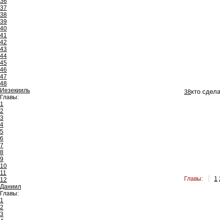
36
37
38
39
40
41
42
43
44
45
46
47
48
Иезекииль
38
кто сдела
Главы:
1
2
3
4
5
6
7
8
9
10
11
Главы:
1
12
Даниил
Главы:
1
2
3