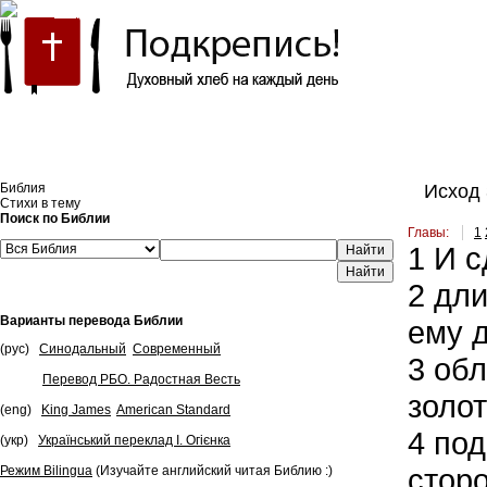
Встроить эту Библию на свой сайт
Библия
Исход 
Стихи в тему
Поиск по Библии
Главы:
1
1
И с
Найти
2
дли
Варианты перевода Библии
ему д
(рус)
Синодальный
Современный
3
обло
Перевод РБО. Радостная Весть
золот
(eng)
King James
American Standard
4
под 
(укр)
Український переклад І. Огієнка
сторо
Режим Bilingua
(Изучайте английский читая Библию :)