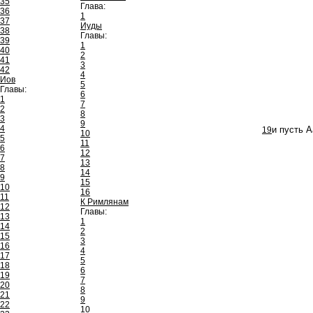
35
Глава:
36
1
37
Иуды
38
Главы:
39
1
40
2
41
3
42
4
Иов
5
Главы:
6
1
7
2
8
3
9
4
19
и пусть А
10
5
11
6
12
7
13
8
14
9
15
10
16
11
К Римлянам
12
Главы:
13
1
14
2
15
3
16
4
17
5
18
6
19
7
20
8
21
9
22
10