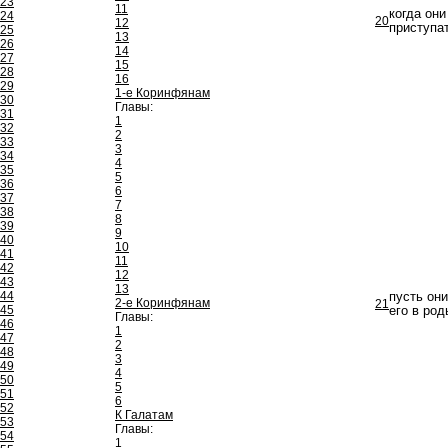
23
11
когда он
24
20
12
приступа
25
13
26
14
27
15
28
16
29
1-е Коринфянам
30
Главы:
31
1
32
2
33
3
34
4
35
5
36
6
37
7
38
8
39
9
40
10
41
11
42
12
43
13
44
пусть они
2-е Коринфянам
21
45
его в род
Главы:
46
1
47
2
48
3
49
4
50
5
51
6
52
К Галатам
53
Главы:
54
1