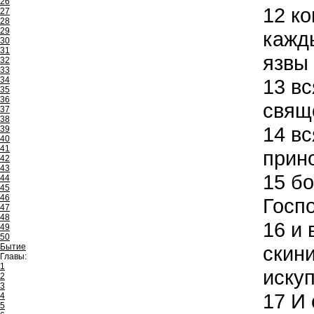
26
12
ко
27
28
29
кажд
30
31
язвы 
32
33
34
13
вс
35
36
свяще
37
38
14
вс
39
40
41
прин
42
43
15
бо
44
45
46
Госп
47
48
16
и 
49
50
Бытие
скини
Главы:
1
иску
2
3
17
И 
4
5