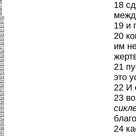
6
18
сд
7
8
межд
9
10
11
19
и 
12
13
20
ко
14
15
16
им не
17
18
жерт
19
20
21
пу
21
22
23
это у
24
25
22
И 
26
27
28
23
во
29
30
сикл
31
32
33
благо
34
35
24
ка
36
37