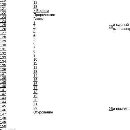
119
12
120
13
121
К Евреям
122
Пророческие
123
Главы:
124
1
и сделай
125
25
2
для свящ
126
3
127
4
128
5
129
6
130
7
131
8
132
9
133
10
134
11
135
12
136
13
137
14
138
15
139
16
140
17
141
18
142
19
143
20
144
21
145
22
26
и помажь 
146
Откровение
147
148
149
150