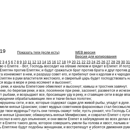
19
Показать теги (если есть)
WEB версия
Версия для копирования
2
3
4
5
6
7
8
9
10
11
12
13
14
15
16
17
18
19
20
21
22
23
24
25
26
27
28
29
30
31
 о Египте. - Вот, Господь восседит на облаке легком и грядет в Египет. И пот
гиптян против Египтян; и будут сражаться брат против брата и друг против др
та изнеможет в нем, и разрушу совет его, и прибегнут они к идолам и к чарод
гиптян в руки властителя жестокого, и свирепый царь будет господствовать н
я воды в море и река иссякнет и высохнет;
 реки, и каналы Египетские обмелеют и высохнут; камыш и тростник завянут.
ке, по берегам реки, и все, посеянное при реке, засохнет, развеется и исчезн
т рыбаки, и возрыдают все, бросающие уду в реку, и ставящие сети в воде впа
смущении обрабатывающие лен и ткачи белых полотен;
окрушены сети, и все, которые содержат садки для живой рыбы, упадут в духе.
умели князья Цоанские; совет мудрых советников фараоновых стал бессмысле
где твои мудрецы? пусть они теперь скажут тебе; пусть узнают, что Господь 
 князья Цоанские; обманулись князья Мемфисские, и совратил Египет с пути 
ослал в него дух опьянения; и они ввели Египет в заблуждение во всех делах 
т в Египте такого дела, которое совершить умели бы голова и хвост, пальма и 
ь Египтяне будут подобны женщинам, и вострепещут и убоятся движения рук