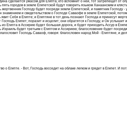
ина сделается ужасом для Египта; кто вспомнит о ней, тот затрепещет от о
ь пять городов в земле Египетской будут говорить языком Ханаанским и кляс
ь жертвенник Господу будет посреди земли Египетской, и памятник Господу - 
н знамением и свидетельством о Господе Саваофе в земле Египетской, потому 
 явит Себя в Египте; и Египтяне в тот день познают Господа и принесут жертв
 Господь Египет; поразит и исцелит; они обратятся к Господу, и Он услышит их
ь из Египта в Ассирию будет большая дорога, и будет приходить Ассур в Египе
ь Израиль будет третьим с Египтом и Ассириею; благословение будет посреди
лагословит Господь Саваоф, говоря: благословен народ Мой - Египтяне, и дел
о о Египте. - Вот, Господь восседит на облаке легком и грядет в Египет. И по