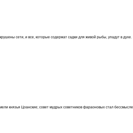
окрушены сети, и все, которые содержат садки для живой рыбы, упадут в духе.
умели князья Цоанские; совет мудрых советников фараоновых стал бессмысле