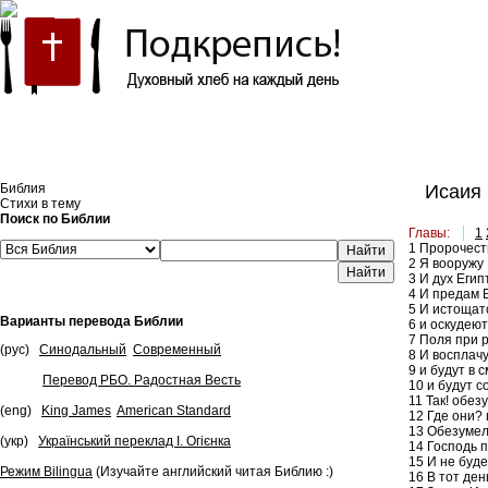
Встроить эту Библию на свой сайт
Библия
Исаия 
Стихи в тему
Поиск по Библии
Главы:
1
1
Пророчество
Найти
2
Я вооружу Е
3
И дух Егип
4
И предам Е
5
И истощатс
Варианты перевода Библии
6
и оскудеют
7
Поля при ре
(рус)
Синодальный
Современный
8
И восплачу
9
и будут в 
Перевод РБО. Радостная Весть
10
и будут с
11
Так! обез
(eng)
King James
American Standard
12
Где они? 
13
Обезумели
(укр)
Український переклад І. Огієнка
14
Господь п
15
И не буде
Режим Bilingua
(Изучайте английский читая Библию :)
16
В тот ден