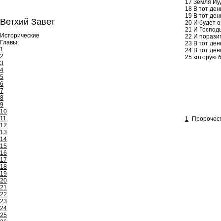
17
Земля Иуд
18
В тот ден
19
В тот ден
Ветхий Завет
20
И будет о
21
И Господь
Исторические
22
И поразит
Главы:
23
В тот ден
1
24
В тот ден
2
25
которую б
3
4
5
6
7
8
9
10
11
1
Пророчеств
12
13
14
15
16
17
18
19
20
21
22
23
24
25