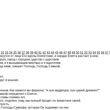
32
33
34
35
36
37
38
39
40
41
42
43
44
45
46
47
48
49
50
51
52
53
54
55
56
57
рясутся от лица Его идолы Египетские, и сердце Египта растает в нем.
уга, город с городом, царство с царством.
еям, и к вызывающим мертвых и к гадателям.
ад ними, говорит Господь, Господь Саваоф.
ет.
дут в уныние;
нным. Как скажете вы фараону: "я сын мудрецов, сын царей древних?"
Саваоф определил о Египте.
главы племен его.
его, подобно тому, как пьяный бродит по блевотине своей.
трость.
и Господа Саваофа, которую Он поднимет на них.