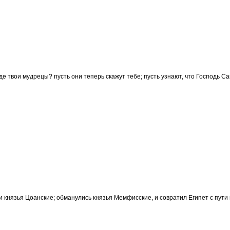
где твои мудрецы? пусть они теперь скажут тебе; пусть узнают, что Господь С
 князья Цоанские; обманулись князья Мемфисские, и совратил Египет с пути 