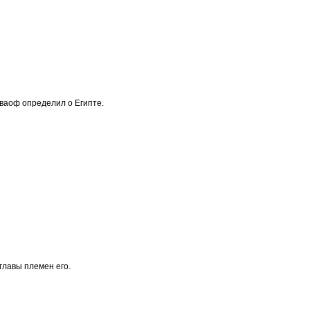
аваоф определил о Египте.
главы племен его.