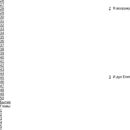
26
27
2
Я вооружу
28
29
30
31
32
33
34
35
36
37
38
39
40
41
42
43
44
3
И дух Еги
45
46
47
48
49
50
Бытие
Главы:
1
2
3
4
5