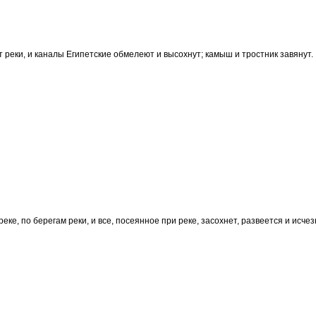
т реки, и каналы Египетские обмелеют и высохнут; камыш и тростник завянут.
еке, по берегам реки, и все, посеянное при реке, засохнет, развеется и исчез