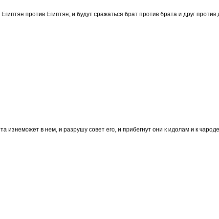
 Египтян против Египтян; и будут сражаться брат против брата и друг против д
пта изнеможет в нем, и разрушу совет его, и прибегнут они к идолам и к чаро