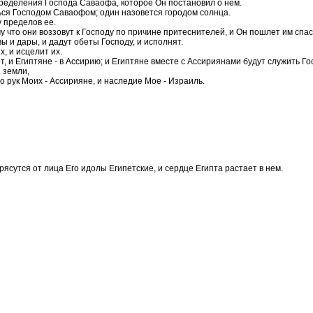
пределения Господа Саваофа, которое Он постановил о нем.
ться Господом Саваофом; один назовется городом солнца.
у пределов ее.
что они воззовут к Господу по причине притеснителей, и Он пошлет им спаси
ы и дары, и дадут обеты Господу, и исполнят.
, и исцелит их.
т, и Египтяне - в Ассирию; и Египтяне вместе с Ассириянами будут служить Го
 земли,
о рук Моих - Ассирияне, и наследие Мое - Израиль.
трясутся от лица Его идолы Египетские, и сердце Египта растает в нем.