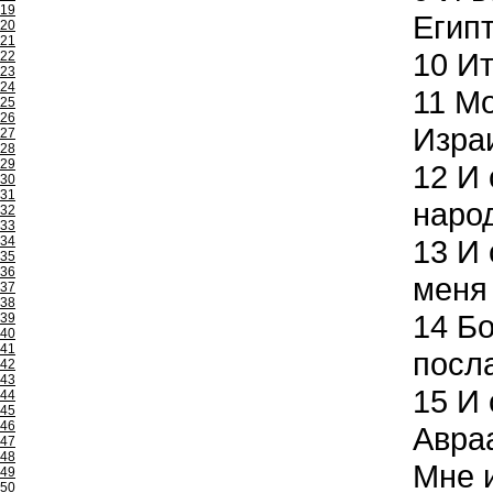
19
Египт
20
21
10
Ит
22
23
24
11
Мо
25
26
Изра
27
28
29
12
И 
30
31
народ
32
33
34
13
И 
35
36
меня 
37
38
14
Бо
39
40
41
посла
42
43
15
И 
44
45
46
Авраа
47
48
Мне и
49
50