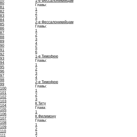
1-е Фессалоникийцам
80
Главы:
81
1
82
2
83
3
84
2-е Фессалоникийцам
85
Главы:
86
1
87
2
88
3
89
4
90
5
91
6
92
1-е Тимофею
93
Главы:
94
1
95
2
96
3
97
4
98
2-е Тимофею
99
Главы:
100
1
101
2
102
3
103
К Титу
104
Глава:
105
1
106
К Филимону
107
Главы:
108
1
109
2
110
3
111