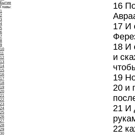
Бытие
16
По
Главы:
1
Авраа
2
3
17
И 
4
5
6
Ферез
7
8
18
И 
9
10
11
и ска
12
13
чтобы
14
15
16
19
Но
17
18
20
и 
19
20
после
21
22
23
21
И 
24
25
рука
26
27
28
22
ка
29
30