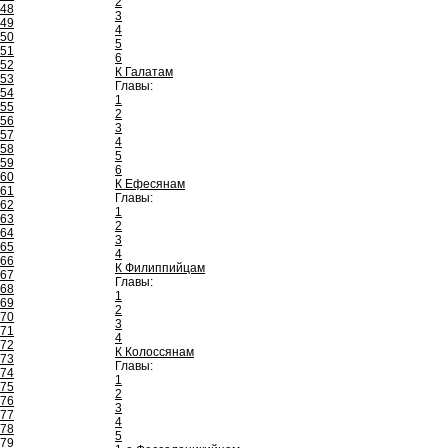
2
48
3
49
4
50
5
51
6
52
К Галатам
53
Главы:
54
1
55
2
56
3
57
4
58
5
59
6
60
К Ефесянам
61
Главы:
62
1
63
2
64
3
65
4
66
К Филиппийцам
67
Главы:
68
1
69
2
70
3
71
4
72
К Колоссянам
73
Главы:
74
1
75
2
76
3
77
4
78
5
79