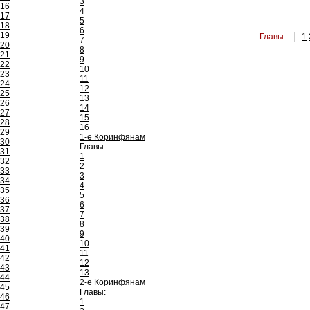
3
16
4
17
5
18
6
19
Главы:
1
7
20
8
21
9
22
10
23
11
24
12
25
13
26
14
27
15
28
16
29
1-е Коринфянам
30
Главы:
31
1
32
2
33
3
34
4
35
5
36
6
37
7
38
8
39
9
40
10
41
11
42
12
43
13
44
2-е Коринфянам
45
Главы:
46
1
47