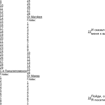
24
9
25
10
26
11
27
12
28
13
От Матфея
14
Главы:
15
1
16
2
17
И сказал
3
18
15
4
меня к в
19
5
20
6
21
7
22
8
23
9
24
10
25
11
26
12
27
13
28
14
29
15
1-я Паралипоменон
16
Главы:
От Марка
1
Главы:
2
1
3
2
4
3
5
4
6
5
Пойди, с
7
16
6
Я посети
8
7
9