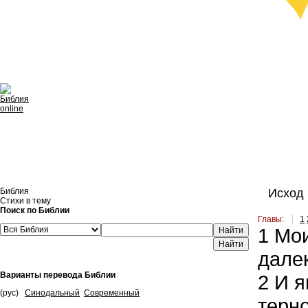
Библия
Исход 
Стихи в тему
Поиск по Библии
Главы:
1
1
Мои
Найти
далек
Варианты перевода Библии
2
И я
(рус)
Синодальный
Современный
терно