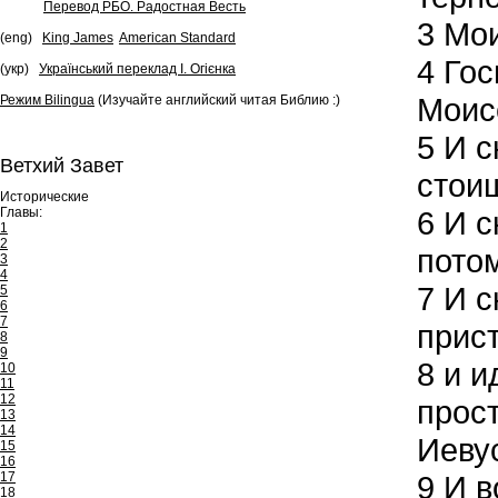
Перевод РБО. Радостная Весть
3
Моис
(eng)
King James
American Standard
4
Госп
(укр)
Український переклад І. Огієнка
Моисе
Режим Bilingua
(Изучайте английский читая Библию :)
5
И ск
Ветхий Завет
стоиш
Исторические
Главы:
6
И ск
1
2
потом
3
4
7
И с
5
6
7
прист
8
9
8
и и
10
11
12
прост
13
14
Иеву
15
16
17
9
И в
18