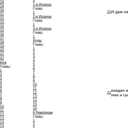
5
28
1-е Иоанна
29
Глава:
30
И дам на
21
1
31
2-е Иоанна
32
Глава:
33
1
34
3-е Иоанна
35
Глава:
36
1
37
Иуды
38
Главы:
39
1
40
2
41
3
42
4
Иов
5
Главы:
6
1
7
2
8
3
9
4
10
5
11
каждая ж
6
12
22
7
ими и сы
13
8
14
9
15
10
16
11
К Римлянам
12
Главы:
13
1
14
2
15