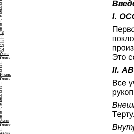
Введ
3
4
5
I. О
6
7
8
Перво
9
10
покло
11
12
произ
13
14
Осия
Это с
Главы:
1
2
II. 
3
Иоиль
Главы:
Все у
1
2
рукоп
3
4
5
Внеш
6
7
Терту
8
9
Амос
Внут
Глава:
1
Авдий