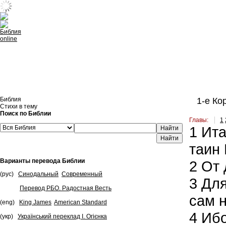
Встроить эту Библию на свой сайт
Библия
1-е Ко
Стихи в тему
Поиск по Библии
Главы:
1
1
Ита
Найти
таин
Варианты перевода Библии
2
От 
(рус)
Синодальный
Современный
3
Для
Перевод РБО. Радостная Весть
сам н
(eng)
King James
American Standard
4
Иб
(укр)
Український переклад І. Огієнка