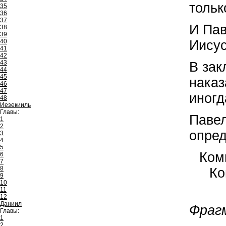
тольк
35
36
37
И Пав
38
39
Иисус
40
41
42
43
В зак
44
45
наказ
46
47
иногд
48
Иезекииль
Главы:
Павел
1
2
опред
3
4
5
Ком
6
7
8
Ко
9
10
11
12
Даниил
Фраг
Главы:
1
2