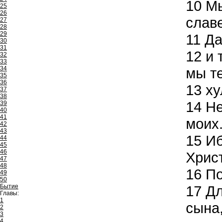
10
Мы
25
26
славе
27
28
29
11
Даж
30
31
12
и 
32
33
34
мы т
35
36
13
ху
37
38
14
Не
39
40
41
моих
42
43
15
Иб
44
45
46
Хрис
47
48
16
По
49
50
Бытие
17
Дл
Главы:
1
сына,
2
3
4