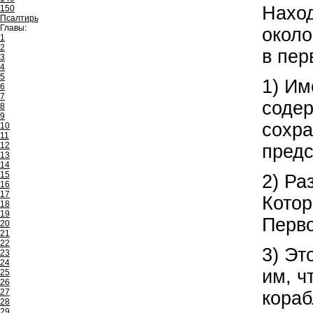
Наход
150
Псалтирь
Главы:
около
1
2
в пер
3
4
5
1) Им
6
7
соде
8
9
сохра
10
11
12
предс
13
14
15
2) Ра
16
17
Котор
18
19
Перво
20
21
22
3) Эт
23
24
им, ч
25
26
27
кораб
28
29