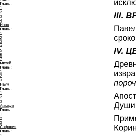
исклю
Главы:
1
2
III.
3
4
Иона
Павел
Главы:
1
сроко
2
3
4
IV. 
5
6
7
Древн
Михей
Главы:
извра
1
2
3
пороч
Наум
Главы:
1
Апост
2
3
Души 
Аввакум
Главы:
1
Приме
2
3
Кори
Софония
Главы:
1