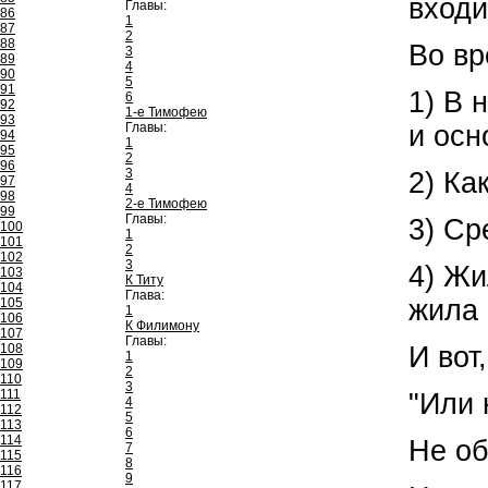
входи
Главы:
86
1
87
2
88
Во вр
3
89
4
90
5
91
1) В 
6
92
1-е Тимофею
93
и осн
Главы:
94
1
95
2
96
3
2) Ка
97
4
98
2-е Тимофею
99
Главы:
3) Ср
100
1
101
2
102
3
4) Жи
103
К Титу
104
Глава:
жила 
105
1
106
К Филимону
107
Главы:
И вот
108
1
109
2
110
3
111
"Или 
4
112
5
113
6
114
Не об
7
115
8
116
9
117