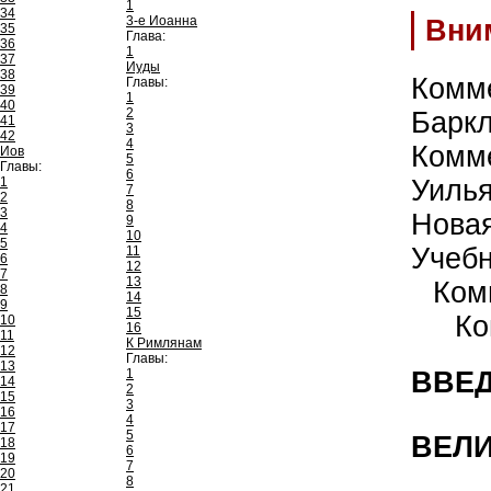
1
34
3-е Иоанна
Вни
35
Глава:
36
1
37
Иуды
38
Комм
Главы:
39
1
40
2
Барк
41
3
42
4
Комм
Иов
5
Главы:
6
1
Уиль
7
2
8
3
Нова
9
4
10
5
Учеб
11
6
12
7
13
Ком
8
14
9
15
Ко
10
16
11
К Римлянам
12
Главы:
13
1
ВВЕД
14
2
15
3
16
4
17
5
ВЕЛ
18
6
19
7
20
8
21