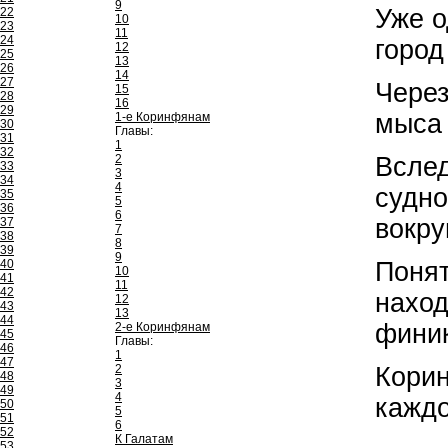
9
Уже о
22
10
23
11
24
город
12
25
13
26
14
27
Через
15
28
16
29
мыса 
1-е Коринфянам
30
Главы:
31
1
32
Вслед
2
33
3
34
4
судно
35
5
36
6
вокру
37
7
38
8
39
9
Понят
40
10
41
11
42
наход
12
43
13
44
финик
2-е Коринфянам
45
Главы:
46
1
47
Корин
2
48
3
49
4
каждо
50
5
51
6
52
К Галатам
53