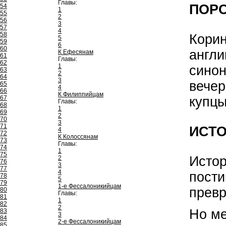
Главы:
ПОР
54
1
55
2
56
3
57
4
58
Корин
5
59
6
60
англи
К Ефесянам
61
Главы:
62
1
синон
63
2
64
3
вечер
65
4
66
К Филиппийцам
купцы
67
Главы:
68
1
69
2
70
3
71
ИСТ
4
72
К Колоссянам
73
Главы:
74
1
75
Истор
2
76
3
77
4
пости
78
5
79
1-е Фессалоникийцам
превр
80
Главы:
81
1
82
2
Но ме
83
3
84
2-е Фессалоникийцам
85