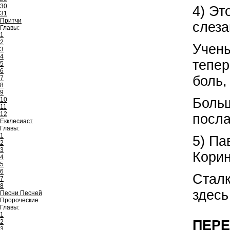
30
4) Эт
31
Притчи
слеза
Главы:
1
2
Учены
3
4
тепер
5
6
боль,
7
8
9
Больш
10
11
12
посла
Екклесиаст
Главы:
1
5) Па
2
3
Корин
4
5
6
Сталк
7
8
здесь
Песни Песней
Пророческие
Главы:
1
ПЕРЕ
2
3