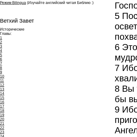
Госпо
Режим Bilingua
(Изучайте английский читая Библию :)
5
Пос
Ветхий Завет
осве
Исторические
Главы:
похва
1
2
6
Это
3
4
мудрс
5
6
7
7
Ибо
8
9
хвали
10
11
12
8
Вы 
13
14
бы в
15
16
17
9
Ибо
18
19
приг
20
21
Ангел
22
23
24