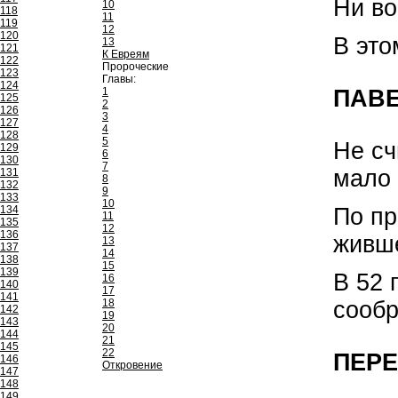
Ни во
10
118
11
119
12
120
В это
13
121
К Евреям
122
Пророческие
123
Главы:
124
ПАВЕ
1
125
2
126
3
127
4
128
5
Не сч
129
6
130
7
мало 
131
8
132
9
133
10
По пр
134
11
135
12
136
живше
13
137
14
138
15
139
В 52 
16
140
17
141
сообр
18
142
19
143
20
144
21
145
22
ПЕРЕ
146
Откровение
147
148
149