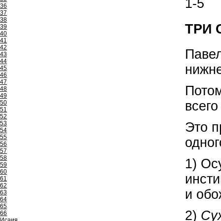
1-5
36
37
38
ТРИ С
39
40
41
42
Павел
43
44
нижне
45
46
47
Потом
48
49
всего
50
51
52
Это п
53
54
55
одног
56
57
58
1) О
59
60
инсти
61
62
и обо
63
64
65
2)
Су
66
Исаия