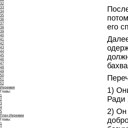
32
После
33
34
35
потом
36
37
его с
38
39
40
Далее
41
42
одерж
43
44
должн
45
46
бахва
47
48
49
50
Переч
51
52
Иеремия
1) О
Главы:
1
Ради 
2
3
4
2) Он
5
Плач Иеремии
добро
Главы:
1
2