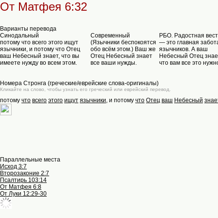
От Матфея 6:32
Варианты перевода
Синодальный
Современный
РБО. Радостная вест
потому что всего этого ищут
(Язычники беспокоятся
— это главная забот
язычники, и потому что Отец
обо всём этом.) Ваш же
язычников. А ваш
ваш Небесный знает, что вы
Отец Небесный знает
Небесный Отец знае
имеете нужду во всем этом.
все ваши нужды.
что вам все это нужн
Номера Стронга (греческие/еврейские слова-оригиналы)
Кликайте на слово, чтобы узнать его греческий или еврейский перевод.
потому
что
всего
этого
ищут
язычники
, и потому
что
Отец
ваш
Небесный
знае
Параллельные места
Исход 3:7
Второзаконие 2:7
Псалтирь 103:14
От Матфея 6:8
От Луки 12:29-30