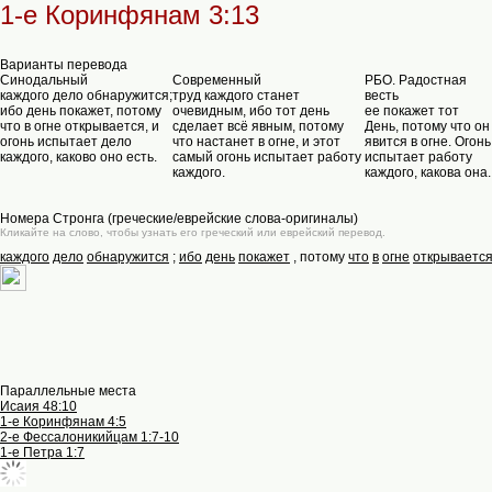
1-е Коринфянам 3:13
Варианты перевода
Синодальный
Современный
РБО. Радостная
каждого дело обнаружится;
труд каждого станет
весть
ибо день покажет, потому
очевидным, ибо тот день
ее покажет тот
что в огне открывается, и
сделает всё явным, потому
День, потому что он
огонь испытает дело
что настанет в огне, и этот
явится в огне. Огонь
каждого, каково оно есть.
самый огонь испытает работу
испытает работу
каждого.
каждого, какова она.
Номера Стронга (греческие/еврейские слова-оригиналы)
Кликайте на слово, чтобы узнать его греческий или еврейский перевод.
каждого
дело
обнаружится
;
ибо
день
покажет
, потому
что
в
огне
открываетс
Параллельные места
Исаия 48:10
1-е Коринфянам 4:5
2-е Фессалоникийцам 1:7-10
1-е Петра 1:7